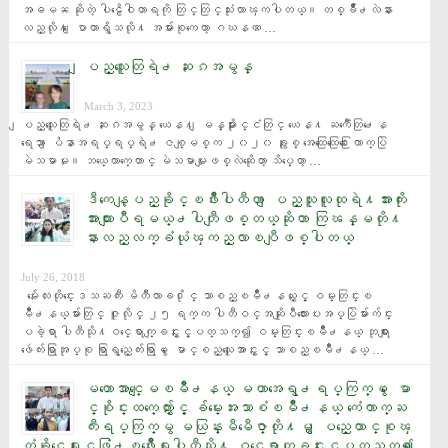
အဓမၼ ဆိုတဲ့ ပါဠိေဝါဟာရကို တြင္တြင္သုံးလာၾကပါတယ္။ တစ္ခ်ိဳ႕လဲနား
လည္လို႔ ေျပာတာရွိသလို႔ အမ်ားစုကေတာ့ ဂဃနဏ …
ျပည္သူေတြရဲ႕ ဆႏၵအမွန္
March 3, 2023
ျပည္သူေတြရဲ႕ ဆႏၵအမွန္ ယေန႔ ျမန္မာႏိုင္ငံတြင္ ယေန႔ ႀကဳံေတြ႕ေန
ရေသာ ျပႆနာအရပ္ရပ္ရဲ႕ ဇစ္ျမစ္က ၂၀၂၀ ခုႏွစ္ အေထြေထြေ႐ြးေကာက္ပြဲ 
မဲသမာမႈ။ ဘယ္ေလာက္ေတာင္ မဲသမာမႈျဖစ္လဲဆိုေတာ့ သိပ္ေတာ့ …
ဒီကေန့ျပည္ခုိင္ၿဖိဳးပါတီဟာ ျပည္သူလူထုရဲ႔အားကိုး
အားထားျပဳရမယ္႕ပါတီျဖစ္တယ္ဆိုတာ ကြၽန္မတို႔
နားလည္လက္ခံယုံၾကည္လာၿပီျဖစ္ပါတယ္
July 26, 2018
  မႏၲေလးတိုင္းေဒသႀကီး မိတီၴလာခ႐ိုင္ သာစည္ၿမိဳ႕နယ္ႏွင့္ ဝမ္းတြင္းၿ
မိဳ႕နယ္မ်ားတြင္ ဇူလိုင္ ၂၅ ရက္က ပါတီဝင္အဆိုျပဳလႊာေပးအပ္ပြဲမ်ားက်င္း
ပခဲ့ရာ ပါတီသို႔ဝင္ေရာက္ျခင္းႏွင့္ပတ္သက္၍ ဝမ္းတြင္းၿမိဳ႕နယ္ ဘုရားျ
ဖဴေက်းရြာအုပ္စု ရြာရွည္ေက်းရြာမွ ေမာင္စည္သူေအာင္ႏွင့္ သာစည္ၿမိဳ႕နယ္ …
မဟာေအာင္ေျမၿမိဳ႕နယ္ မဟာအေရွ႕ရပ္ကြက္မွ ေမာ
င္စုိင္းထက္ေက်ာ္ႏွင့္ ခ်မ္းေအးသာစံၿမိဳ႕နယ္ ကံေကာက္ႀ
ကီးရပ္ကြက္မွ မယြန္းမီမီေဇာ္တုိ႔မွ ျပည္ေထာင္စုၾ
ကံ့ခုိင္ေရးႏွင့္ဖြံ႕ၿဖိဳးေရးပါတီသုိ႔ ဝင္ေရာက္ျခင္းႏွင့္ပတ္သက္၍ ​ေျ