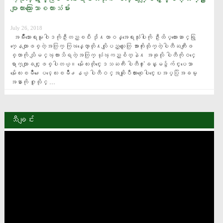
ပာျကားသြား​ေသာစကားသံမ်ား
July 26, 2018
  အမ်ဳိးသားေရးမူဝါဒကိုဦးတည္ၿပီး ဒို႔တာဝန္အေရးသံုးပါးကို ဦးထိပ္ထားေဆာင္ရြ
က္ေနတာျဖစ္တဲ့အတြက္ ကြၽန္ေတာ္တို႔လိုျပည္သူေတြ အားကိုးထိုက္တဲ့ပါတီႀကီးျဖ
စ္တာကို သိျမင္ၾကားသိရတဲ့အတြက္ ယံုၾကည္စိတ္နဲ႔ အခုလို ပါတီကိုဝင္ေ
ရာက္လာျခင္းျဖစ္ပါတယ္​။ မႏၲေလးတိုင္းေဒသႀကီး ပါတီ႐ံုးခန္းမ၌က်င္းပေသာ 
မႏၲေလးၿမိဳ႕ေပၚေလးၿမိဳ႕နယ္ ပါတီဝင္အဆုိျပဳလႊာစုေပါင္းေပးအပ္ပြဲအခမ္း
အနားကုိ ဇူလိုင္ …
သီချင်း