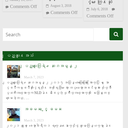
င္႕ေတြ႔ဆံု
August 3, 2018
Comments Off
July 6, 2018
Comments Off
Comments Off
ျပည္သူ႔အသံ
ျပည္သူေတြရဲ႕ ဆႏၵအမွန္ ၂
March 7, 2023
ျပည္သူေတြရဲ႕ ဆႏၵအမွန္ ၂ ၂၀၁၅ အလြန္ အေထြေထြေ႐ြးေကာက္ပြဲ မွ ေသာ
င္ၿပိဳကမ္းၿပိဳအႏိုင္ရလို႔ အစိုးရဖြဲ႕ေတာ့ တပ္မေတာ္အၿငိမ္းစား ဗိုလ္ခ်ဳ
ပ္ႀကီးတစ္ေယာက္က NLDနဲ႔ နီးစပ္တဲ့ ပုဂၢိဳလ္တစ္ေယာက္ကို ေမးခြန္းတစ္
ခုေမးခဲ့တယ္.. …
အဓမၼ ႏွင့္ ဓမၼ
March 3, 2023
၂၀၂၁ ခုႏွစ္ ေဖေဖာ္ဝါရီလ ၁ ရက္ေန႔ေနာက္ပိုင္း လူမႈကြန္ယက္မွာ နဲ႔ 