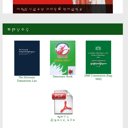
ကရင္ျပည္နယ္ သတင္းမ်ား ၾကည့္ရန္
စာအုပ္စင္
2008 Constitution (Eng-
Democracy Book
The Electronic
MM)
Transactions Law
ရွေးကောက်ပွဲ
ကြေညာစာတမ်း_မာတိကာ