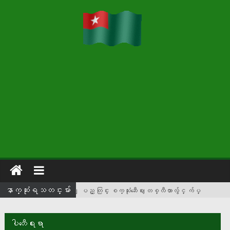
ေနာက္ဆံုးရသတင္းမ်ား
ျပည္ တြင္း စက္သုံးဆီေဈး တစ္လီတာလွ်င္ က်ပ္
၁၇၀ မွ ၂၆၅ အထိ ျမင့္တက္
တစ္လကို လူတူစက္႐ုပ္ ၁၀၀၀ ထုတ္လုပ္မယ့္ မစ္ဆူဘီရွီ
ပါတီေရးရာ