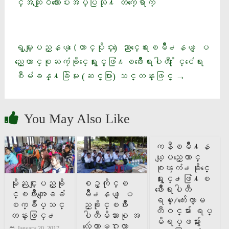
င္အဆိုျပဳလႊာေပးအပ္ပြဲသို႔ တက္ေရာက္
ရွမ္းျပည္နယ္ (ေတာင္ပိုင္း) ေညာင္ေရႊၿမိဳ႕နယ္ ျပ
ည္ေထာင္စုႀကံ့ခုိင္ေရးႏွင့္ဖြံ႔ၿဖိဳးေရးပါတီ ႏုိင္ငံေရး
စီမံခန္႔ခြဲမႈ (ဆင့္ပြား) သင္တန္းဖြင့္
→
You May Also Like
ကနီၿမိဳ႔န
ယ္ျပည္ေထာင္
စုၾကံ႕ခိုင္ေ
ရးႏွင္႕ဖြံ႔ၿ
မိုးညႇင္းျပည္ခို
စဥ့္ကိုင္ၿ
ဖိဳးေရးပါတီ
င္ၿဖိဳးအေျခခံ
မိဳ႕နယ္ ျပ
ရပ္/ေက်းေကာ္မ
စက္ခ်ဳပ္သင္
ည္ခိုင္ၿဖိဳး
တီဝင္မ်ား ရပ္
တန္းဖြင္႕
ပါတီမိသားစု အ
မိရပ္ဖမ်ားႏွ
လွဴေတာ္မဂၤလာ
January 20, 2017