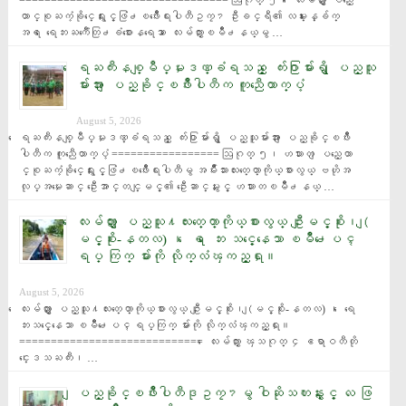
================================= ဩဂုတ္ ၅၊ ေလးမ်က္ႏွာ ျပည္ေ
ထာင္စုႀကံ့ခိုင္ေရးႏွင့္ဖြံ႕ၿဖိဳးေရးပါတီဥကၠ႒ ဦးခင္ရီ၏ လမ္းၫႊန္ခ်က္
အရ ေရေဘးႀကဳံေတြ႕ခံစားေနရေသာ ေလးမ်က္ႏွာၿမိဳ႕နယ္မွ …
ေရႀကီးနစ္ျမဳပ္မႈဒဏ္ခံရသည့္ ေက်း႐ြာမ်ားရွိ ျပည္သူ
မ်ားအား ျပည္ခိုင္ၿဖိဳးပါတီက ကူညီေထာက္ပံ့
August 5, 2026
ေရႀကီးနစ္ျမဳပ္မႈဒဏ္ခံရသည့္ ေက်း႐ြာမ်ားရွိ ျပည္သူမ်ားအား ျပည္ခိုင္ၿဖိဳး
ပါတီက ကူညီေထာက္ပံ့ ================= ဩဂုတ္ ၅၊ ဟသၤာတ ျပည္ေထာ
င္စုႀကံ့ခိုင္ေရးႏွင့္ဖြံ႕ၿဖိဳးေရးပါတီမွ အမ်ိဳးသားလႊတ္ေတာ္ကိုယ္စားလွယ္ ဗဟိုအ
လုပ္အမႈေဆာင္ ဦးေအာင္တင္ျမင့္၏ ဦးေဆာင္မႈႏွင့္ ဟသၤာတၿမိဳ႕နယ္ …
ေလးမ်က္ႏွာ ျပည္သူ႔လႊတ္ေတာ္ကိုယ္စားလွယ္ ဦးျမင့္စိုး၊ (ျ
မင့္စိုး-နတလ) ၊ ေရ ေဘး သင့္ေနေသာ ၿမိဳ႕ေပၚ
ရပ္ ကြက္ မ်ားကို လိုက္လံၾကည့္ရႈ။
August 5, 2026
ေလးမ်က္ႏွာ ျပည္သူ႔လႊတ္ေတာ္ကိုယ္စားလွယ္ ဦးျမင့္စိုး၊ (ျမင့္စိုး-နတလ) ၊ ေရေ
ဘးသင့္ေနေသာ ၿမိဳ႕ေပၚ ရပ္ကြက္ မ်ားကို လိုက္လံၾကည့္ရႈ။ 
============================= ေလးမ်က္ႏွာ ၾသဂုတ္ ၄ ဧရာဝတီတို
င္းေဒသႀကီး၊ …
ျပည္ခိုင္ၿဖိဳးပါတီဒုဥကၠ႒မွ ဝါဆိုသကၤန္းႏွင့္ လႉ ဖြ