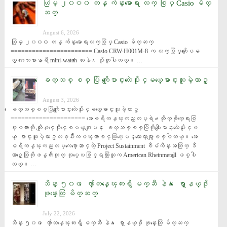
ယြမ္ ၂၀၀၀ တန္ က်န္းမာေရး လက္ စြပ္ Casio မိတ္
ဆက္
August 6, 2026
ယြမ္ ၂၀၀၀ တန္ က်န္းမာေရးလက္စြပ္ Casio မိတ္ဆက္ 
======================= Casio CRW-H001M-8 က လက္စြပ္ဆိုေပမ
ယ့္ အေသးစားနာရီ mini-watch ေလးနဲ႔ ပိုတူပါတယ္။ …
ေခတ္သစ္ စစ္ ပြဲ ကိုေျပာင္းလဲေပးႏိုင္မယ့္ေမာင္းသူမဲ့ယာဥ္
August 3, 2026
ေခတ္သစ္စစ္ပြဲကိုေျပာင္းလဲေပးႏိုင္မယ့္ေမာင္းသူမဲ့ယာဥ္ 
===================== အေမရိကန္ၾကည္းတပ္ရဲ႕တိုက္ခိုက္ေရးစြ
မ္းပကားကို တိုးျမႇင့္ေပးႏိုင္ေစမယ့္အျပင္ ေခတ္သစ္စစ္ပြဲကိုပါေျပာင္းလဲေပးႏိုင္မ
ယ့္ ေမာင္းသူမဲ့ယာဥ္တစ္မ်ိဳးကမၾကာခင္ထြက္ေပၚလာေတာ့မွာျဖစ္ပါတယ္။ အေ
မရိကန္ၾကည္းတပ္ကေဖာ္ေဆာင္တဲ့ Project Sustainment စီမံကိန္းအတြက္ ဒီ
ယာဥ္ေတြကိုဖန္တီးထုတ္ လုပ္ေပးခြင့္ရသြားသူက American Rheinmetall ျဖစ္ပါ
တယ္။ …
သိန္း ၅၀၀ ေက်ာ္တန္ေၾကးရွိ မက္ဆီ နဲ႔ ေရာ္နယ္ဒို
ဖုန္းေတြ မိတ္ဆက္
July 22, 2026
သိန္း ၅၀၀ ေက်ာ္တန္ေၾကးရွိ မက္ဆီ နဲ႔ ေရာ္နယ္ဒို ဖုန္းေတြ မိတ္ဆက္ 