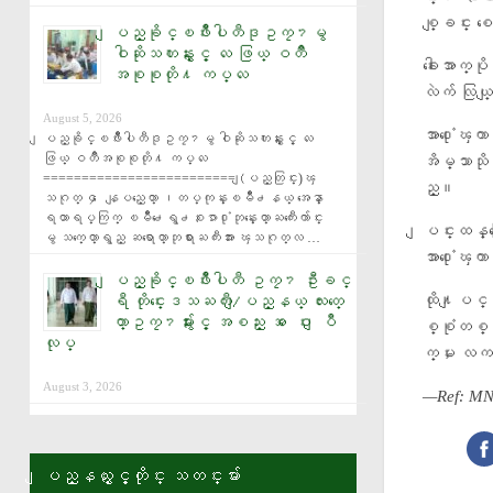
စ္ျခင္း 
ျပည္ခိုင္ၿဖိဳးပါတီဒုဥကၠ႒မွ
ဝါဆိုသကၤန္းႏွင့္ လႉ ဖြယ္ ဝတၳဳ
ခါးေအာက္
အစုစုတို႔ ကပ္လႉ
လဲက် လြယ္
August 5, 2026
အာ႐ုံေၾကာ
ျပည္ခိုင္ၿဖိဳးပါတီဒုဥကၠ႒မွ ဝါဆိုသကၤန္းႏွင့္ လႉ
ဖြယ္ ဝတၳဳအစုစုတို႔ ကပ္လႉ 
အိမ္သာသု
========================= (ျပည္တြင္း)ၾ
ည္။
သဂုတ္ ၄ ေနျပည္ေတာ္ ၊တပ္ကုန္းၿမိဳ႕နယ္ အေနာ္
ရထာရပ္ကြက္ ၿမိဳ႕ေရွ႕စႏၵာ႐ုံဘုန္းေတာ္ႀကီးေက်ာင္း
ျပင္းထန္စ
မွ သက္ေတာ္ရွည္ ဆရာေတာ္ဘုရားႀကီးအား ၾသဂုတ္လ …
အာ႐ံုေၾက
ျပည္ခိုင္ၿဖိဳးပါတီ ဥကၠ႒ ဦးခင္
ထုိ႔ျပင္
ရီ တိုင္းေဒသႀကီး/ျပည္နယ္ လႊတ္ေ
တာ္ဥကၠ႒မ်ားႏွင့္ အစည္း အ ေဝး ျပဳ
စ္စုံတစ္
လုပ္
က္မႈ လ
August 3, 2026
—Ref: MN
ျပည္နယ္ႏွင့္တိုင္း သတင္းမ်ား