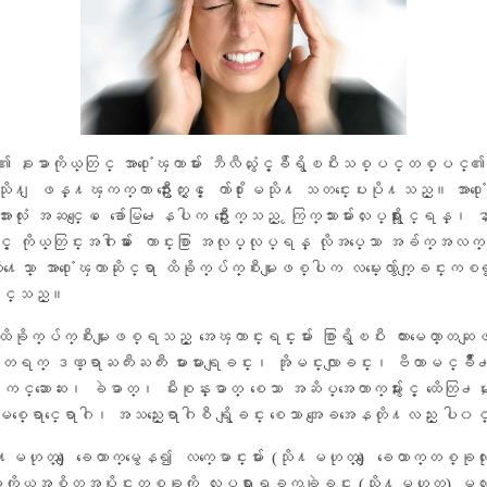
၏ ခႏၶာကုိယ္တြင္ အာ႐ုံေၾကာမ်ား ဘီလီယံႏွင့္ခ်ီရွိၿပီးသစ္ပင္တစ္ပင္၏
့သုိ႔ ျဖန္႔ၾကက္ကာ ဦးေႏွာက္ႏွင့္ ေက်ာ႐ုိးမသုိ႔ သတင္းေပးပုိ႔သည္။ အာ႐ုံ
းလုံး အဆင္ေျပ ေခ်ာေမြ႕ေနပါက ဦးေႏွာက္သည္ ႂကြက္သားမ်ားလႈပ္ရွားႏုိင္ရန္၊ 
ွင့္ ကုိယ္တြင္းအဂၤါမ်ား ေကာင္းစြာ အလုပ္လုပ္ရန္ လုိအပ္ေသာ အခ်က္အလက္ မ
ေသာ္ အာ႐ုံေၾကာဆုိင္ရာ ထိခုိက္ပ်က္စီးမႈျဖစ္ပါက လမ္းေလွ်ာက္ျခင္းကစ၍
ာႏုိင္သည္။
ထိခုိက္ပ်က္စီးမႈျဖစ္ရသည့္ အေၾကာင္းရင္းမ်ား စြာရွိၿပီး ကားမေတာ္တဆျဖ
္တရက္ ဒဏ္ရာႀကီးႀကီး မားမားရျခင္း၊ အုိမင္းလာျခင္း၊ ဗီတာမင္ခ်ိဳ႕
္ဆာေဆး၊ ခဲဓာတ္၊ မီးစုန္းဓာတ္ စေသာ အဆိပ္အေတာက္မ်ားႏွင့္ ထိေတြ႕မႈမ
္ေရာင္ေရာဂါ၊ အသည္းေရာဂါစီ ရွိျခင္း စေသာ အေျခအေနတို႔လည္း ပါ
မဟုတ္) ေျခေထာက္မွေန၍ လက္ေမာင္းမ်ား (သုိ႔မဟုတ္) ေျခေထာက္တစ္ခုလုံ
ကုိယ္အစိတ္အပုိင္းတစ္ခုကုိ လႈပ္ရွားရခက္ခဲျခင္း (သုိ႔မဟုတ္) မလႈပ္ရ