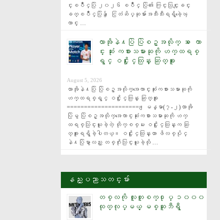
င္းၿပိဳင္ပြဲ ၂၀၂၆ ၿပိဳင္ ပြဲ၏ ကြင္းသြင္းျခင္း
ခတ္ၿပိဳင္ပြဲ၌ ေငြတံဆိပ္ဆုမ်ားအသီးသီးရရွိခဲ့ေၾ
ကာင္း …
လာအိုနဲ႔ပြဲ ပြဲစဥ္အလိုက္ အ ေကာ
င္း ဆုံး ကစားသမားဆုကို ဟက္ထရစ္
ရွင္ ဝင္းႏိုင္ထြန္း ဆြတ္ခူး
August 5, 2026
လာအိုနဲ႔ပြဲ ပြဲစဥ္အလိုက္အေကာင္းဆုံးကစားသမားဆုကို 
ဟက္ထရစ္ရွင္ ဝင္းႏိုင္ထြန္း ဆြတ္ခူး 
====================== ျမန္မာ(၇-၂)လာအို
ပြဲမွ ပြဲစဥ္အလိုက္အေကာင္းဆုံးကစားသမားဆုကို ဟက္
ထရစ္သြင္းယူခဲ့တဲ့ တိုက္စစ္မႉး ဝင္းႏိုင္ထြန္းက ဆြ
တ္ခူးရရွိခဲ့ပါတယ္။ ဝင္းႏိုင္ထြန္းဟာ ဖိလစ္ပိုင္
နဲ႔ပြဲမွာလည္း တစ္ဂိုးသြင္းယူခဲ့လို …
နည္းပညာသတင္းမ်ား
တစ္လကို လူတူစက္႐ုပ္ ၁၀၀၀
ထုတ္လုပ္မယ့္ မစ္ဆူဘီရွီ