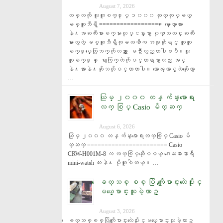
August 7, 2026
တစ္လကို လူတူစက္႐ုပ္ ၁၀၀၀ ထုတ္လုပ္မယ့္ 
မစ္ဆူဘီရွီ ================== ေမာ္ေတာ္ကား
နဲ႔အႀကီးစားစက္မႈလုပ္ငန္းမွာ ဂုဏ္သတင္းႀကီး
မားလွတဲ့ မစ္ဆူဘီရွီကုမၸဏီက အခုဆိုရင္ လူတူ
စက္႐ုပ္ေတြဘက္ကိုလည္း ေျခဦးလွည့္လာပါၿပီ။လူ
တူစက္႐ုပ္ ေဈးကြက္ထဲကိုဝင္လာရာမွာလည္း အင္
နဲ႔အားနဲ႔ဆိုသလိုဝင္လာတာပါ။ ဘာေၾကာင့္လဲဆိုေတာ့ 
…
ယြမ္ ၂၀၀၀ တန္ က်န္းမာေရး
လက္ စြပ္ Casio မိတ္ဆက္
August 6, 2026
ယြမ္ ၂၀၀၀ တန္ က်န္းမာေရးလက္စြပ္ Casio မိ
တ္ဆက္ ======================= Casio 
CRW-H001M-8 က လက္စြပ္ဆိုေပမယ့္ အေသးစားနာရီ 
mini-watch ေလးနဲ႔ ပိုတူပါတယ္။ …
ေခတ္သစ္ စစ္ ပြဲ ကိုေျပာင္းလဲေပးႏိုင္
မယ့္ေမာင္းသူမဲ့ယာဥ္
August 3, 2026
ေခတ္သစ္စစ္ပြဲကိုေျပာင္းလဲေပးႏိုင္မယ့္ေမာင္းသူမဲ့ယာဥ္ 