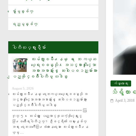
ေလးမ်က္ႏွာၿမိဳ႕နယ္ ေရ ေဘး ကယ္ဆယ္ေရးစခန္းသို႔ အသင့္စားသုံးႏိုင္ေသာအစားအစာမ်ာ
ေမွ်ာ္မွန္းခ်က္
ေရႀကီးနစ္ျမဳပ္မႈဒဏ္ခံရသည့္ ေက်း႐ြာမ်ားရွိ ျပည္သူမ်ားအား ျပည္ခိုင္ၿဖိဳးပါတ
ရည္မွန္းခ်က္
ဒီယိုမန္ဒီကို ရီးယဲလ္မက္ဒရစ္အသင္း ေခၚယူ
ပါတီလႈပ္ရွားမွဳမ်ား
ေလးမ်က္ႏွာၿမိဳ႕နယ္ ေရ ေဘး ကယ္ဆ
ယ္ေရးစခန္းသို႔ အသင့္စားသုံးႏိုင္ေသာ
အစားအစာမ်ားႏွင့္ ေဆးဝါးပစၥည္းမ်ားအား
ျပည္ခိုင္ၿဖိဳးပါတီမွ လႉဒါန္း
က်န္းမာေရး
August 5, 2026
သိရွိထား
ေလးမ်က္ႏွာၿမိဳ႕နယ္ ေရေဘးကယ္ဆယ္ေရးစခန္းသို အ
သင့္စားသုံးႏိုင္ေသာအစားအစာမ်ားႏွင့္ ေဆးဝါးပစၥည္းမ်ားအား ျ
April 3, 2018
ပည္ခိုင္ၿဖိဳးပါတီမွ လႉဒါန္း 
================================= ဩ
ဂုတ္ ၅၊ ေလးမ်က္ႏွာ ျပည္ေထာင္စုႀကံ့ခိုင္ေရးႏွင့္
ဖြံ႕ၿဖိဳးေရးပါတီဥကၠ႒ ဦးခင္ရီ၏ လမ္းၫႊန္ခ်က္
အရ ေရေဘးႀကဳံေတြ႕ခံစားေနရေသာ ေလးမ်က္ႏွာၿမိဳ႕န
ယ္မွ …