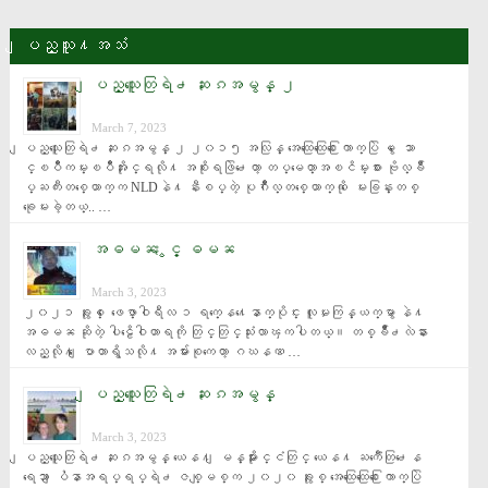
ျပည္သူ႔အသံ
ျပည္သူေတြရဲ႕ ဆႏၵအမွန္ ၂
March 7, 2023
ျပည္သူေတြရဲ႕ ဆႏၵအမွန္ ၂ ၂၀၁၅ အလြန္ အေထြေထြေ႐ြးေကာက္ပြဲ မွ ေသာ
င္ၿပိဳကမ္းၿပိဳအႏိုင္ရလို႔ အစိုးရဖြဲ႕ေတာ့ တပ္မေတာ္အၿငိမ္းစား ဗိုလ္ခ်ဳ
ပ္ႀကီးတစ္ေယာက္က NLDနဲ႔ နီးစပ္တဲ့ ပုဂၢိဳလ္တစ္ေယာက္ကို ေမးခြန္းတစ္
ခုေမးခဲ့တယ္.. …
အဓမၼ ႏွင့္ ဓမၼ
March 3, 2023
၂၀၂၁ ခုႏွစ္ ေဖေဖာ္ဝါရီလ ၁ ရက္ေန႔ေနာက္ပိုင္း လူမႈကြန္ယက္မွာ နဲ႔ 
အဓမၼ ဆိုတဲ့ ပါဠိေဝါဟာရကို တြင္တြင္သုံးလာၾကပါတယ္။ တစ္ခ်ိဳ႕လဲနား
လည္လို႔ ေျပာတာရွိသလို႔ အမ်ားစုကေတာ့ ဂဃနဏ …
ျပည္သူေတြရဲ႕ ဆႏၵအမွန္
March 3, 2023
ျပည္သူေတြရဲ႕ ဆႏၵအမွန္ ယေန႔ ျမန္မာႏိုင္ငံတြင္ ယေန႔ ႀကဳံေတြ႕ေန
ရေသာ ျပႆနာအရပ္ရပ္ရဲ႕ ဇစ္ျမစ္က ၂၀၂၀ ခုႏွစ္ အေထြေထြေ႐ြးေကာက္ပြဲ 