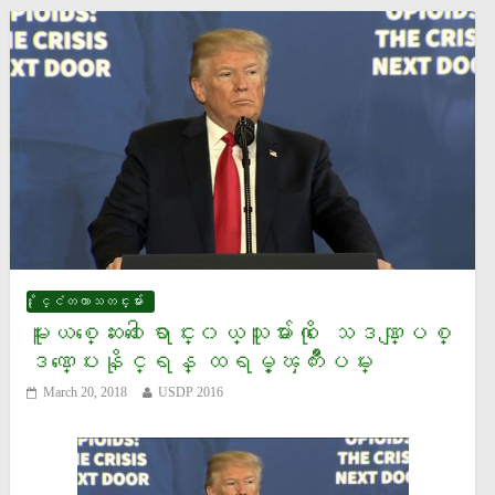
ႏိုင္ငံတကာသတင္းမ်ား
မူးယစ္ေဆး၀ါးေရာင္း၀ယ္သူမ်ားကုိ ေသဒဏ္ျပစ္
ဒဏ္ေပးနုိင္ရန္ ထရမ့္ၾကိဳးပမ္း
March 20, 2018
USDP 2016