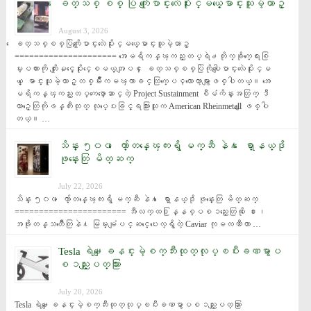
ေခတ္သစ္ စစ္ ပြဲ ကိုေျပာင္းလဲေပးႏိုင္မယ့္ေမာင္းသူမဲ့ယာဥ္
August 3, 2026
ေခတ္သစ္စစ္ပြဲကိုေျပာင္းလဲေပးႏိုင္မယ့္ေမာင္းသူမဲ့ယာဥ္ 
===================== အေမရိကန္ၾကည္းတပ္ရဲ႕တိုက္ခိုက္ေရးစြ
မ္းပကားကို တိုးျမႇင့္ေပးႏိုင္ေစမယ့္အျပင္ ေခတ္သစ္စစ္ပြဲကိုပါေျပာင္းလဲေပးႏိုင္မ
ယ့္ ေမာင္းသူမဲ့ယာဥ္တစ္မ်ိဳးကမၾကာခင္ထြက္ေပၚလာေတာ့မွာျဖစ္ပါတယ္။ အေ
မရိကန္ၾကည္းတပ္ကေဖာ္ေဆာင္တဲ့ Project Sustainment စီမံကိန္းအတြက္ ဒီ
ယာဥ္ေတြကိုဖန္တီးထုတ္ လုပ္ေပးခြင့္ရသြားသူက American Rheinmetall ျဖစ္ပါ
တယ္။ …
သိန္း ၅၀၀ ေက်ာ္တန္ေၾကးရွိ မက္ဆီ နဲ႔ ေရာ္နယ္ဒို
ဖုန္းေတြ မိတ္ဆက္
July 22, 2026
သိန္း ၅၀၀ ေက်ာ္တန္ေၾကးရွိ မက္ဆီ နဲ႔ ေရာ္နယ္ဒို ဖုန္းေတြ မိတ္ဆက္ 
======================= အီလက္ထ႐ြန္နစ္ပစၥည္းေတြကို ေ႐ႊ၊ 
အဖိုးတန္သတၱဳေတြနဲ႔ မြမ္းမံျပင္ဆင္ေပးေလ့ရွိတဲ့ Caviar ကုမၸဏီဟာ …
Tesla ရဲ႕‌ေျခနင္းမဲ့စက္ဘီးထုတ္လုပ္ၿပီးခဏမွာပ
စၥည္းျပတ္သြား
July 20, 2026
Tesla ရဲ႕‌ေျခနင္းမဲ့စက္ဘီးထုတ္လုပ္ၿပီးခဏမွာပစၥည္းျပတ္သြား 