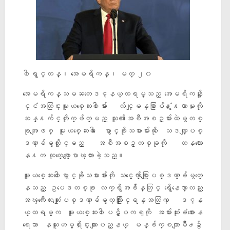
၀ါရွင္တန္၊ အေမရိကန္၊ မတ္ ၂၀
အေမရိကန္သမၼတေဒၚနယ္ထရမ့္သည္ အေမရိကန္ႏို
င္ငံအတြင္းမူးယစ္ေဆး၀ါးမ်ား လ်င္ျမန္စြာပ်ံ႕ႏွံ႔လာမႈကို
ဆန္႔က်င္တိုက္ဖ်က္မည့္ သူ၏အစီအစဥ္မ်ားထဲမွတစ္
ခုအျဖစ္ မူးယစ္ေဆး၀ါး ေမွာင္ခိုသမားမ်ားကို ေသဒဏ္ျပစ္
ဒဏ္ခ်မွတ္ႏိုင္မည့္ အစီအစဥ္တစ္ခုကို တနလၤာေ
န႔က ထုတ္ေဖာ္ေျပာၾကားခဲ့သည္။
မူးယစ္ေဆး၀ါးေမွာင္ခိုသမားမ်ားကို သင့္ေလ်ာ္စြာျပစ္ဒဏ္ခ်မွတ္ေ
နသည့္ ဥပေဒတစ္ခု လက္ရွိအခ်ိန္တြင္ ရွိေနေသာ္လည္း
အၾကီးေလးဆံုးျပစ္ဒဏ္ခ်မွတ္သြားႏိုင္ရန္အတြက္ ေဒၚန
ယ္ထရမ့္က မူးယစ္ေဆး၀ါးပဋိပကၡကို အမ်ားဆံုးခံစားေန
ရေသာ နယူးဟမ့္ရႈိင္းယားျပည္နယ္ မန္ခ်က္စတာျမိဳ႕၌