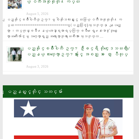
ယ္ ဝတၳဳအစုစုတို႔ ကပ္လႉ
August 5, 2026
ျပည္ခိုင္ၿဖိဳးပါတီဒုဥကၠ႒မွ ဝါဆိုသကၤန္းႏွင့္ လႉဖြယ္ ဝတၳဳအစုစုတို႔ က
ပ္လႉ ========================= (ျပည္တြင္း)ၾသဂုတ္ ၄ ေနျပည္ေ
တာ္ ၊တပ္ကုန္းၿမိဳ႕နယ္ အေနာ္ရထာရပ္ကြက္ ၿမိဳ႕ေရွ႕စႏၵာ႐ုံဘုန္းေ
တာ္ႀကီးေက်ာင္းမွ သက္ေတာ္ရွည္ ဆရာေတာ္ဘုရားႀကီးအား ၾသဂုတ္လ …
ျပည္ခိုင္ၿဖိဳးပါတီ ဥကၠ႒ ဦးခင္ရီ တိုင္းေဒသႀကီး/ျ
ပည္နယ္ လႊတ္ေတာ္ဥကၠ႒မ်ားႏွင့္ အစည္း အ ေဝး ျပဳလုပ္
August 3, 2026
ျပည္နယ္ႏွင့္တိုင္း သတင္းမ်ား