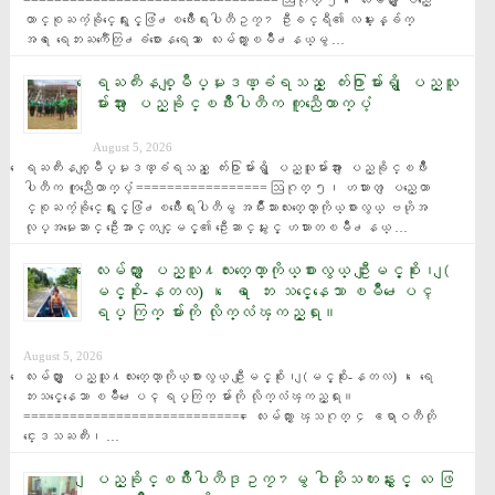
================================= ဩဂုတ္ ၅၊ ေလးမ်က္ႏွာ ျပည္ေ
ထာင္စုႀကံ့ခိုင္ေရးႏွင့္ဖြံ႕ၿဖိဳးေရးပါတီဥကၠ႒ ဦးခင္ရီ၏ လမ္းၫႊန္ခ်က္
အရ ေရေဘးႀကဳံေတြ႕ခံစားေနရေသာ ေလးမ်က္ႏွာၿမိဳ႕နယ္မွ …
ေရႀကီးနစ္ျမဳပ္မႈဒဏ္ခံရသည့္ ေက်း႐ြာမ်ားရွိ ျပည္သူ
မ်ားအား ျပည္ခိုင္ၿဖိဳးပါတီက ကူညီေထာက္ပံ့
August 5, 2026
ေရႀကီးနစ္ျမဳပ္မႈဒဏ္ခံရသည့္ ေက်း႐ြာမ်ားရွိ ျပည္သူမ်ားအား ျပည္ခိုင္ၿဖိဳး
ပါတီက ကူညီေထာက္ပံ့ ================= ဩဂုတ္ ၅၊ ဟသၤာတ ျပည္ေထာ
င္စုႀကံ့ခိုင္ေရးႏွင့္ဖြံ႕ၿဖိဳးေရးပါတီမွ အမ်ိဳးသားလႊတ္ေတာ္ကိုယ္စားလွယ္ ဗဟိုအ
လုပ္အမႈေဆာင္ ဦးေအာင္တင္ျမင့္၏ ဦးေဆာင္မႈႏွင့္ ဟသၤာတၿမိဳ႕နယ္ …
ေလးမ်က္ႏွာ ျပည္သူ႔လႊတ္ေတာ္ကိုယ္စားလွယ္ ဦးျမင့္စိုး၊ (ျ
မင့္စိုး-နတလ) ၊ ေရ ေဘး သင့္ေနေသာ ၿမိဳ႕ေပၚ
ရပ္ ကြက္ မ်ားကို လိုက္လံၾကည့္ရႈ။
August 5, 2026
ေလးမ်က္ႏွာ ျပည္သူ႔လႊတ္ေတာ္ကိုယ္စားလွယ္ ဦးျမင့္စိုး၊ (ျမင့္စိုး-နတလ) ၊ ေရေ
ဘးသင့္ေနေသာ ၿမိဳ႕ေပၚ ရပ္ကြက္ မ်ားကို လိုက္လံၾကည့္ရႈ။ 
============================= ေလးမ်က္ႏွာ ၾသဂုတ္ ၄ ဧရာဝတီတို
င္းေဒသႀကီး၊ …
ျပည္ခိုင္ၿဖိဳးပါတီဒုဥကၠ႒မွ ဝါဆိုသကၤန္းႏွင့္ လႉ ဖြ