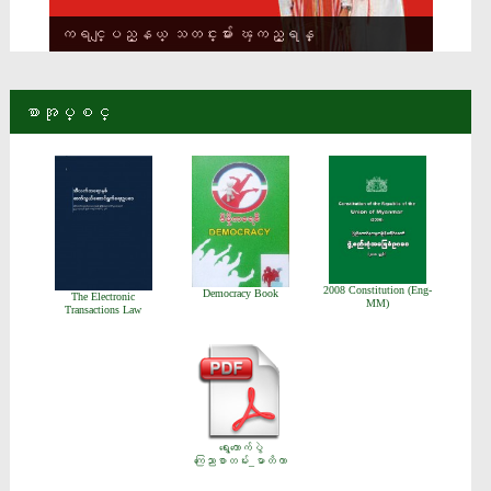
ကရင္ျပည္နယ္ သတင္းမ်ား ၾကည့္ရန္
စာအုပ္စင္
2008 Constitution (Eng-
Democracy Book
The Electronic
MM)
Transactions Law
ရွေးကောက်ပွဲ
ကြေညာစာတမ်း_မာတိကာ