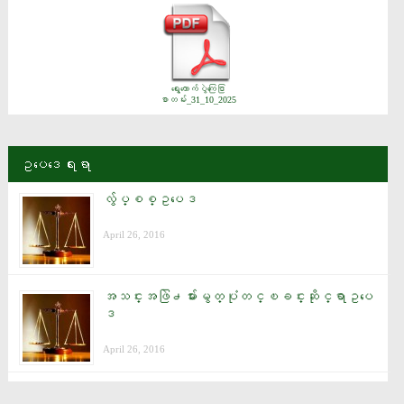
ရွေးကောက်ပွဲကြေငြာ
စာတမ်း_31_10_2025
ဥပေဒေရးရာ
လွ်ပ္စစ္ဥပေဒ
April 26, 2016
အသင္းအဖြဲ႕မ်ားမွတ္ပုံတင္ၿခင္းဆိုင္ရာဥပေ
ဒ
April 26, 2016