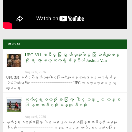
အားကစား
UFC 331 ၿပိဳင္ ပြဲ မွာ ထိပ္ဆုံးေခါင္ ပြဲ ႀကီးအျဖစ္
ထိုး ရ ေတာ့ မယ့္ လက္ရွိ ခ်န္ပီယံ ‌Joshua Van
August 6, 2026
UFC 331 ၿပိဳင္ပြဲမွာ ထိပ္ဆုံးေခါင္ပြဲႀကီးအျဖစ္ ထိုးရေတာ့မယ့္ လက္ရွိ ခ်န္
ပီယံ ‌Joshua Van ==================== UFC က စက္တက္ဘာ ၁၉ ရ
က္ေန႔မွာ …
ေလ့က်င့္ေရး ဝတ္စုံ အ တြ က္ ေပါင္ သန္း ၂၀ တန္ စ
ပြ န္ဆာ စာခ်ဳပ္ကို မန္ယူ ခ်ဳပ္ဆို
August 6, 2026
ေလ့က်င့္ေရး ဝတ္စုံအတြက္ ေပါင္ သန္း ၂၀ တန္ စပြန္ဆာ စာခ်ဳပ္ကို မန္ယူ 
ခ်ဳပ္ဆို ================= မန္ယူအသင္းဟာ ေလ့က်င့္ေရး၀တ္စုံစပြန္