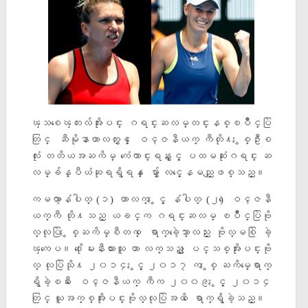
ၾသစေၾတးလ်အုိးပင္း ဂရင္းဆလမ္တင္းနစ္ၿပိဳင္ပြဲ
တြင္ ဆီမိုနာဟာလက္ႏွင့္ ေဝၚဇနီယက္ ကီတုိ႔ ႏွစ္ဦးစ
လံုး တတိယအႀကိမ္ ကံေကာင္းရန္ႏွင့္ ပထမဆံုးဂရင္း ဆ
လမ္ခ်န္ပီယံဆုရရိွရန္ ေမွ်ာ္ လင့္ေနမည္ျဖစ္သည္။
ကမၻာ့နံပါတ္ (၁) ဟာလက္ ႏွင့္ နံပါတ္ (၂) ေဝၚဇနီ
ယက္ကီ တို႔သည္ ယခင္က ဂရင္းဆလမ္ ၿပိဳင္ပြဲဗို
လ္လုပြဲ ႏွစ္ႀကိမ္စီတက္ ေရာက္ခဲ့ေသာ္လည္း ဗုိလ္မစြဲ ခဲ့
ၾကေပ။ ႐ုိေမးနီးယားသူ ဟာ လက္သည္ ျပင္သစ္အိုးပင္းဗို
လ္ လုပြဲသုိ႔ ၂၀၁၄ ႏွင့္ ၂၀၁၇ က ႏွစ္ ႀကိမ္ေရာက္
ရိွခဲ့ၿပီး ေဝၚဇနီယက္ ကီက ၂၀၀၉ ႏွင့္ ၂၀၁၄
တြင္ ယူအက္စ္အိုးပင္းဗိုလ္လုပြဲအထိ ေရာက္ရိွခဲ့သည္။