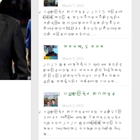
March 7, 2023
ျပည္သူေတြရဲ႕ ဆႏၵအမွန္ ၂ ၂၀၁၅ အလြန္ အေ
ထြေထြေ႐ြးေကာက္ပြဲ မွ ေသာင္ၿပိဳကမ္းၿပိဳအႏိုင္ရလို႔ 
အစိုးရဖြဲ႕ေတာ့ တပ္မေတာ္အၿငိမ္းစား ဗိုလ္ခ်ဳပ္ႀ
ကီးတစ္ေယာက္က NLDနဲ႔ နီးစပ္တဲ့ ပုဂၢိဳလ္တစ္ေယာ
က္ကို ေမးခြန္းတစ္ခုေမးခဲ့တယ္.. …
အဓမၼ ႏွင့္ ဓမၼ
March 3, 2023
၂၀၂၁ ခုႏွစ္ ေဖေဖာ္ဝါရီလ ၁ ရက္ေန႔ေနာက္ပိုင္း 
လူမႈကြန္ယက္မွာ နဲ႔ အဓမၼ ဆိုတဲ့ ပါဠိေဝါဟာရ
ကို တြင္တြင္သုံးလာၾကပါတယ္။ တစ္ခ်ိဳ႕လဲနားလ
ည္လို႔ ေျပာတာရွိသလို႔ အမ်ားစုကေတာ့ ဂဃနဏ …
ျပည္သူေတြရဲ႕ ဆႏၵအမွန္
March 3, 2023
ျပည္သူေတြရဲ႕ ဆႏၵအမွန္ ယေန႔ ျမန္မာႏိုင္ငံတြ
င္ ယေန႔ ႀကဳံေတြ႕ေနရေသာ ျပႆနာအရပ္ရပ္ရဲ႕ 
ဇစ္ျမစ္က ၂၀၂၀ ခုႏွစ္ အေထြေထြေ႐ြးေကာက္ပြဲ မဲသ
မာမႈ။ ဘယ္ေလာက္ေတာင္ မဲသမာမႈျဖစ္လဲဆိုေတာ့ သိပ္ေ
တာ့ …