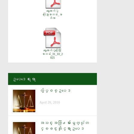
ရွေးကောက်ပွဲ
ကြေညာစာတမ်း_မာ
တိကာ
ရွေးကောက်ပွဲကြေငြာ
စာတမ်း_31_10_2
025
ဥပေဒေရးရာ
လွ်ပ္စစ္ဥပေဒ
April 26, 2016
အသင္းအဖြဲ႕မ်ားမွတ္ပုံတ
င္ၿခင္းဆိုင္ရာဥပေဒ