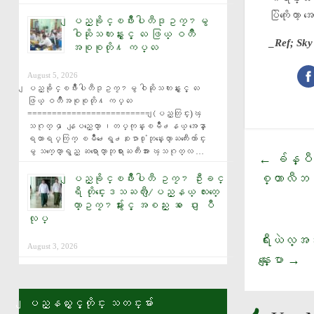
ပြဲကိုေတာ့
ျပည္ခိုင္ၿဖိဳးပါတီဒုဥကၠ႒မွ
ဝါဆိုသကၤန္းႏွင့္ လႉ ဖြယ္ ဝတၳဳ
_Ref; Sky
အစုစုတို႔ ကပ္လႉ
August 5, 2026
ျပည္ခိုင္ၿဖိဳးပါတီဒုဥကၠ႒မွ ဝါဆိုသကၤန္းႏွင့္ လႉ
ဖြယ္ ဝတၳဳအစုစုတို႔ ကပ္လႉ 
========================= (ျပည္တြင္း)ၾ
သဂုတ္ ၄ ေနျပည္ေတာ္ ၊တပ္ကုန္းၿမိဳ႕နယ္ အေနာ္
ရထာရပ္ကြက္ ၿမိဳ႕ေရွ႕စႏၵာ႐ုံဘုန္းေတာ္ႀကီးေက်ာင္း
မွ သက္ေတာ္ရွည္ ဆရာေတာ္ဘုရားႀကီးအား ၾသဂုတ္လ …
ခ်န္ပီ
←
စ္တာလီဘစ္
ျပည္ခိုင္ၿဖိဳးပါတီ ဥကၠ႒ ဦးခင္
ရီ တိုင္းေဒသႀကီး/ျပည္နယ္ လႊတ္ေ
တာ္ဥကၠ႒မ်ားႏွင့္ အစည္း အ ေဝး ျပဳ
လုပ္
ရီးယဲလ္အသ
August 3, 2026
န္းေျပာ
→
ျပည္နယ္ႏွင့္တိုင္း သတင္းမ်ား