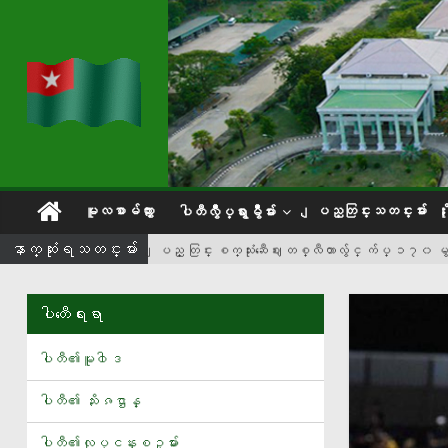
မူလစာမ်က္ႏွာ
ျပည္တြင္းသတင္းမ်ား
ပါတီလွဳပ္ရွားမွဳမ်ား
ေနာက္ဆံုးရသတင္းမ်ား
ျပည္ တြင္း စက္သုံးဆီေဈး တစ္လီတာလွ်င္ က်ပ္ ၁၇
တစ္လကို လူတူစက္႐ုပ္ ၁၀၀၀ ထုတ္လုပ္မယ့္ မစ္
UFC 331 ၿပိဳင္ ပြဲ မွာ ထိပ္ဆုံးေခါင္ ပြဲ ႀကီးအျဖစ္ ထိုး ရ ေတာ့ မယ့္ လက္ရွိ ခ်
ပါတီေရးရာ
ယြမ္ ၂၀၀၀ တန္ က်န္းမာေရး လက္ စြပ္ Casio မိတ္ဆက္
ပါတီ၏မူ၀ါဒ
ႏိုင္ငံေတာ္သမၼတ ထိုင္းႏိုင္ငံသို႔ ေရာက္ရွိ
ပါတီ၏ သႏိၷဌာန္
ေလ့က်င့္ေရး ဝတ္စုံ အ တြ က္ ေပါင္ သန္း ၂၀ တန္ စ ပြ န္ဆာ စာခ်ဳပ္ကို မန္ယူ ခ
ျမန္မာ့လက္ေ႐ြးစင္ အမ်ိဳးသားအသင္းႏွင့္ အမ်ိဳးသမီးအသင္းတို႔ ကြင္း သြင္း ျခင္း
ပါတီ၏လုပ္ငန္းစဥ္မ်ား