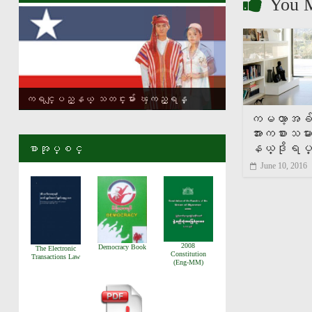
You 
ကရင္ျပည္နယ္ သတင္းမ်ား ၾကည့္ရန္
ကမၻာ့အခ်မ္
အားကစားသမား
နယ္ဒိုရပ
စာအုပ္စင္
June 10, 2016
2008
Democracy Book
The Electronic
Constitution
Transactions Law
(Eng-MM)