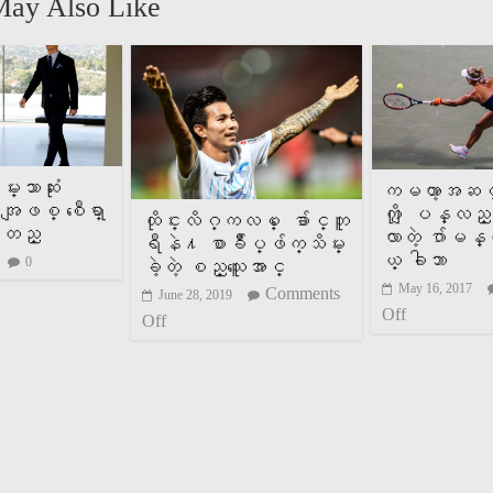
May Also Like
းသာဆုံး
ကမၻာ့အဆင္
အျဖစ္ စီေရာ္
ကုိ ျပန္လည္
ထိုင္းလိဂ္ကလပ္ ေခ်ာင္ဘူ
္တည္
လာတဲ့ ဂ်ာမ
ရီနဲ႔ စာခ်ဳပ္ဖ်က္သိမ္း
ယ္ ခါဘာ
0
ခဲ့တဲ့ စည္သူေအာင္
May 16, 2017
Comments
June 28, 2019
Off
Off