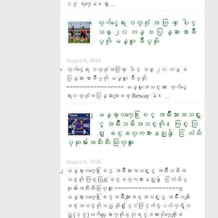
၁၉ ရက္ေန႔မွာ …
ေလ့က်င့္ေရး ဝတ္စုံ အ တြ က္ ေပါင္
သန္း ၂၀ တန္ စ ပြ န္ဆာ စာခ်ဳ
ပ္ကို မန္ယူ ခ်ဳပ္ဆို
August 6, 2026
ေလ့က်င့္ေရး ဝတ္စုံအတြက္ ေပါင္ သန္း ၂၀ တန္ စ
ပြန္ဆာ စာခ်ဳပ္ကို မန္ယူ ခ်ဳပ္ဆို 
================= မန္ယူအသင္းဟာ ေလ့က်င့္ေ
ရး၀တ္စုံစပြန္ဆာအျဖစ္ Betway နဲ႔ …
ျမန္မာ့လက္ေ႐ြးစင္ အမ်ိဳးသားအသင္းႏွ
င့္ အမ်ိဳးသမီးအသင္းတို႔ ကြင္း သြ
င္း ျခင္းခတ္ကစားနည္း၌ ေငြ တံဆိ
ပ္ဆုမ်ားအသီးသီး ဆြတ္ခူး
August 6, 2026
ျမန္မာ့လက္ေ႐ြးစင္ အမ်ိဳးသားအသင္းႏွင့္ အမ်ိဳးသမီးအ
သင္းတို ကြင္းသြင္းျခင္းခတ္ကစားနည္း၌ ေငြတံဆိပ္
ဆုမ်ားအသီးသီးဆြတ္ခူး ==================== ျ
မန္မာ့လက္ေ႐ြးစင္အမ်ိဳးသားျခင္းအသင္းႏွင့္ အမ်ိဳးသမီးျ
ခင္းအသင္းတိုသည္ ထိုင္းႏိုင္ငံတြင္က်င္းပလ်က္ရွိသ
ည့္ (၃၉)ႀကိမ္ေျမာက္ထိုင္းဘုရင့္ဖလားပိုက္ေက်ာ္ျခ