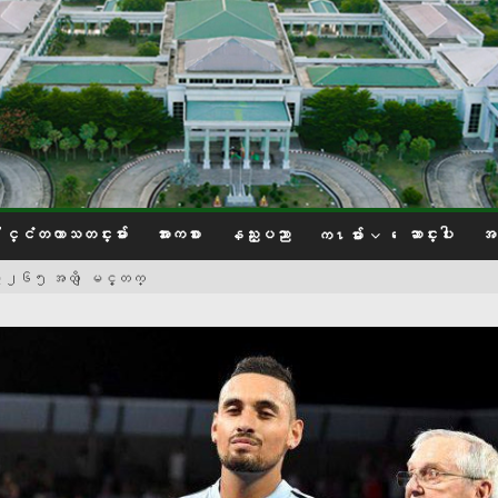
ႏိုင္ငံတကာသတင္းမ်ား
အားကစား
နည္းပညာ
ေဆာင္းပါး
အင
က႑မ်ား
၀ မွ ၂၆၅ အထိ ျမင့္တက္
ဆူဘီရွီ
န္ပီယံ ‌Joshua Van
်ဳပ္ဆို
ခတ္ကစားနည္း၌ ေငြ တံဆိပ္ဆုမ်ားအသီးသီး ဆြတ္ခူး