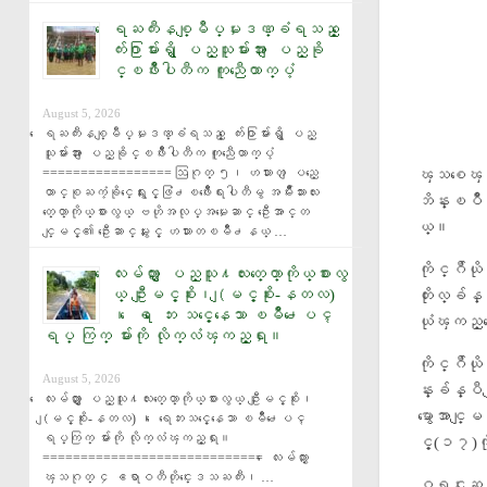
ေရႀကီးနစ္ျမဳပ္မႈဒဏ္ခံရသည့္ ေ
က်း႐ြာမ်ားရွိ ျပည္သူမ်ားအား ျပည္ခို
င္ၿဖိဳးပါတီက ကူညီေထာက္ပံ့
August 5, 2026
ေရႀကီးနစ္ျမဳပ္မႈဒဏ္ခံရသည့္ ေက်း႐ြာမ်ားရွိ ျပည္
သူမ်ားအား ျပည္ခိုင္ၿဖိဳးပါတီက ကူညီေထာက္ပံ့ 
================= ဩဂုတ္ ၅၊ ဟသၤာတ ျပည္ေ
ၾသစေၾတးလ
ထာင္စုႀကံ့ခိုင္ေရးႏွင့္ဖြံ႕ၿဖိဳးေရးပါတီမွ အမ်ိဳးသားလႊ
ဘိန္းၿပိဳ
တ္ေတာ္ကိုယ္စားလွယ္ ဗဟိုအလုပ္အမႈေဆာင္ ဦးေအာင္တ
ယ္။
င္ျမင့္၏ ဦးေဆာင္မႈႏွင့္ ဟသၤာတၿမိဳ႕နယ္ …
ကိုင္ဂ်ီ
ေလးမ်က္ႏွာ ျပည္သူ႔လႊတ္ေတာ္ကိုယ္စားလွ
ယ္ ဦးျမင့္စိုး၊ (ျမင့္စိုး-နတလ)
တိုးလ္ခ်န
၊ ေရ ေဘး သင့္ေနေသာ ၿမိဳ႕ေပၚ
ယံုၾကည္မ
ရပ္ ကြက္ မ်ားကို လိုက္လံၾကည့္ရႈ။
ကိုင္ဂ်ီ
August 5, 2026
န္းခ်န္ပီ
ေလးမ်က္ႏွာ ျပည္သူ႔လႊတ္ေတာ္ကိုယ္စားလွယ္ ဦးျမင့္စိုး၊ 
မွာေအာင္
(ျမင့္စိုး-နတလ) ၊ ေရေဘးသင့္ေနေသာ ၿမိဳ႕ေပၚ 
ရပ္ကြက္ မ်ားကို လိုက္လံၾကည့္ရႈ။ 
င့္(၁၇)ကိ
============================= ေလးမ်က္ႏွာ 
ၾသဂုတ္ ၄ ဧရာဝတီတိုင္းေဒသႀကီး၊ …
ဂရင္းဆလင