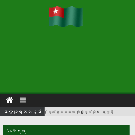
ေနာက္ဆံုးရသတင္းမ်ား
ႏိုင္ငံေတာ္သမၼတ ထိုင္းႏိုင္ငံသို႔ ေရာက္ရွိ
ေလ့က်င့္ေရး ဝတ္စုံ အ တြ က္ ေပါင္ သန္း ၂၀ တန္
စ ပြ န္ဆာ စာခ်ဳပ္ကို မန္ယူ ခ်ဳပ္ဆို
ပါတီေရးရာ