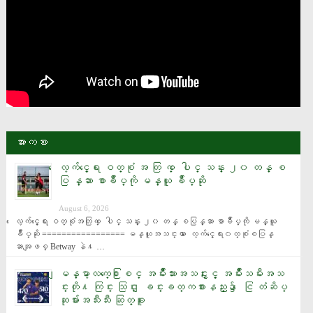
အားကစား
ေလ့က်င့္ေရး ဝတ္စုံ အ တြ က္ ေပါင္ သန္း ၂၀ တန္ စ
ပြ န္ဆာ စာခ်ဳပ္ကို မန္ယူ ခ်ဳပ္ဆို
August 6, 2026
ေလ့က်င့္ေရး ဝတ္စုံအတြက္ ေပါင္ သန္း ၂၀ တန္ စပြန္ဆာ စာခ်ဳပ္ကို မန္ယူ 
ခ်ဳပ္ဆို ================= မန္ယူအသင္းဟာ ေလ့က်င့္ေရး၀တ္စုံစပြန္
ဆာအျဖစ္ Betway နဲ႔ …
ျမန္မာ့လက္ေ႐ြးစင္ အမ်ိဳးသားအသင္းႏွင့္ အမ်ိဳးသမီးအသ
င္းတို႔ ကြင္း သြင္း ျခင္းခတ္ကစားနည္း၌ ေငြ တံဆိပ္
ဆုမ်ားအသီးသီး ဆြတ္ခူး