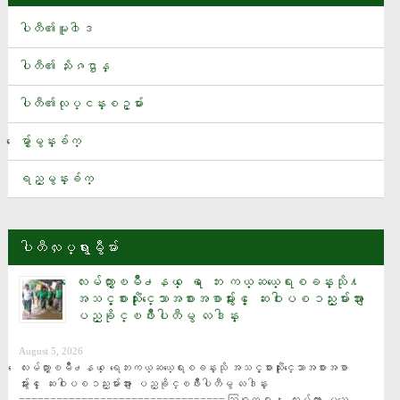
ျမန္မာ့လက္ေ႐ြးစင္ အမ်ိဳးသားအသင္းႏွင့္ အမ်ိဳးသမီးအသင္းတို႔ ကြင္း သြင္း ျခ
ပါတီ၏မူ၀ါဒ
င္းခတ္ကစားနည္း၌ ေငြ တံဆိပ္ဆုမ်ားအသီးသီး ဆြတ္ခူး
ေလးမ်က္ႏွာၿမိဳ႕နယ္ ေရ ေဘး ကယ္ဆယ္ေရးစခန္းသို႔ အသင့္စားသုံးႏိုင္ေသာအစား
ပါတီ၏ သႏိၷဌာန္
အစာမ်ားႏွင့္ ေဆးဝါးပစၥည္းမ်ားအား ျပည္ခိုင္ၿဖိဳးပါတီမွ လႉဒါန္း
ပါတီ၏လုပ္ငန္းစဥ္မ်ား
ေရႀကီးနစ္ျမဳပ္မႈဒဏ္ခံရသည့္ ေက်း႐ြာမ်ားရွိ ျပည္သူမ်ားအား ျပည္ခိုင္ၿဖိဳး
ပါတီက ကူညီေထာက္ပံ့
ေမွ်ာ္မွန္းခ်က္
ေတာင္ကိုရီးယားမွာ အပူလႈိင္းေၾကာင့္ ေသဆုံးသူ ၁၉ ဦးအထိရွိလာ
ရည္မွန္းခ်က္
ေလးမ်က္ႏွာ ျပည္သူ႔လႊတ္ေတာ္ကိုယ္စားလွယ္ ဦးျမင့္စိုး၊ (ျမင့္စိုး-နတလ) ၊
ေရ ေဘး သင့္ေနေသာ ၿမိဳ႕ေပၚ ရပ္ ကြက္ မ်ားကို လိုက္လံၾကည့္ရႈ။
ျပည္ခိုင္ၿဖိဳးပါတီဒုဥကၠ႒မွ ဝါဆိုသကၤန္းႏွင့္ လႉ ဖြယ္ ဝတၳဳအစုစုတို႔
ပါတီလႈပ္ရွားမွဳမ်ား
ကပ္လႉ
ေလးမ်က္ႏွာၿမိဳ႕နယ္ ေရ ေဘး ကယ္ဆယ္ေရးစခန္းသို႔
ေလးမ်က္ႏွာၿမိဳ႕နယ္တြင္ ဆက္သြယ္ေရးျပန္လည္ရရွိေစရန္ B2B Satellite
အသင့္စားသုံးႏိုင္ေသာအစားအစာမ်ားႏွင့္ ေဆးဝါးပစၥည္းမ်ားအား ျ
Terminal ၂ စုံႏွင့္ COW မိုဘိုင္းကား တပ္ဆင္
ပည္ခိုင္ၿဖိဳးပါတီမွ လႉဒါန္း
ယြမ္ ၂၀၀၀ တန္ က်န္းမာေရး လက္ စြပ္ Casio မိတ္ဆက္
August 5, 2026
ေလးမ်က္ႏွာၿမိဳ႕နယ္ ေရေဘးကယ္ဆယ္ေရးစခန္းသို အသင့္စားသုံးႏိုင္ေသာအစားအစာ
မ်ားႏွင့္ ေဆးဝါးပစၥည္းမ်ားအား ျပည္ခိုင္ၿဖိဳးပါတီမွ လႉဒါန္း 