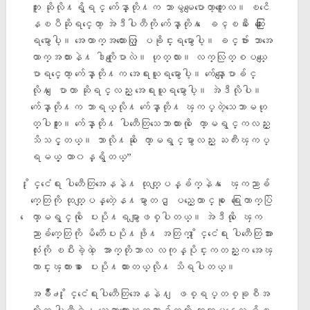
ဘူး ဆိုလို႔ရွိရင္ က်ေနာ္တို႔က ဘာမွမေျပာေတာ့ဘူးေလ။ ၿငိေ
နၿပီဆိုရင္ေတာ့ အဲဒီပါတီကို က်ေနာ္တို႔ ေခၚၿပီး ေဆြးေႏြး
ရမွာေပါ့။ အေထာက္အထားေတြ ျပခိုင္းရမွာေပါ့။ ခင္ဗ်ား ဘာအေ
ထာက္အထားနဲ႔ ဒါကိုေျပာလဲ။ ဟုတ္လား။ လက္လြတ္စပယ္ေျ
ပာရင္ေတာ့ က်ေနာ္တို႔က အေရးယူရမွာေပါ့။ က်ေနာ္ေျပာခ်င္
လို႔ ေျပာတာ ဆိုရင္လည္း အေရးယူရမွာေပါ့။ အဲဒီလိုပါ။
က်ေနာ္တို႔က ဘာရယ္လို႔ က်ေနာ္တို႔ ၾကပ္တဲ့သေဘာမဟု
တ္ပါဘူး။ က်ေနာ္တို႔ ပါတီေတြသေဘာထားကို ေကာ္မရွင္ကလည္း
သိသင့္တယ္။ ဘာလို႔ဆို ေကာ္မရွင္မွာလည္း ႀကီးၾကပ္
ရမယ့္ တာ၀န္ရွိတယ္”
ႏိုင္ငံေရး ပါတီေတြအေနနဲ႔ ထုတ္ျပန္ခ်က္နဲ႔ ေၾကညာခ်
က္ေတြကို ထုတ္ျပန္တဲ့ေန႔မွာတင္ ျပည္ေထာင္စု ေရြးေကာက္ပြဲ
ေကာ္မရွင္ကို ေပးပို႔ရမွာျဖစ္ပါတယ္။ အဲဒီလို ေၾက
ညာခ်က္ေတြကို မိတၱဴေပးပို႔ဖို႔ အတြက္ ႏိုင္ငံေရး ပါတီေတြအား
လံုးကို ၿပီးခဲ့တဲ့ ေအာက္တုိဘာလ လကုန္ပိုင္းကတည္းက အေၾ
ကာင္းၾကားစာ ေပးပို႔ထားတယ္လို႔ သိရပါတယ္။
အခ်ိဳ႕ ႏိုင္ငံေရးပါတီေတြအေနနဲ႔ ျဖစ္ရပ္တစ္ခုစီအ