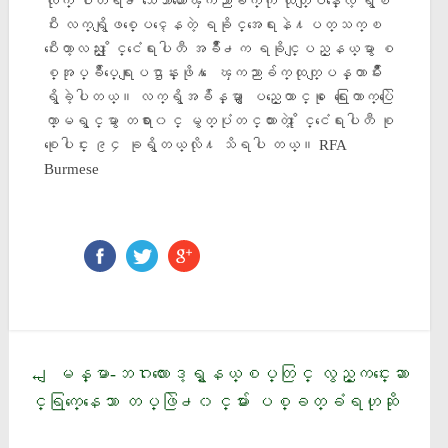
လိုက္ ပါတီရဲ႕ သေဘာထားေၾကညာခ်က္ကို ထုတ္ျပန္ေလ့ ရွိၿ
ပီး လက္ရွိျဖစ္ေပၚေနတဲ့ ရခိုင္အေရးနဲ႔ပတ္သက္ၿ
ပီးေတာ့လည္း ႏိုင္ငံေရးပါတီ အခ်ိဳ႕က ရခိုင္ျပည္နယ္မွာ စ
စ္အုပ္ခ်ဳပ္ေရးျပဌာန္းဖို႔ ေၾကညာခ်က္ထုတ္ျပန္တာမ်ိဳး
ရွိခဲ့ပါတယ္။ လက္ရွိအခ်ိန္မွာ ျပည္ေထာင္စု ေရြးေကာက္ပြဲေ
ကာ္မရွင္မွာ တရား၀င္ မွတ္ပံုတင္ထားတဲ့ ႏိုင္ငံေရးပါတီ စု
စုေပါင္း ၉၄ ခုရွိတယ္လို႔ သိရပါ တယ္။ RFA
Burmese
ျမန္မာ-ဘဂၤလားေဒ့ရွ္နယ္စပ္တြင္ လွည့္ကင္းေဆာ
←
င္ရြက္ေနေသာ တပ္ဖြဲ႕၀င္မ်ား ပစ္ခတ္ခံရဟုဆုိ