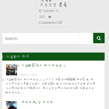
၁၃၃၅ ဦးရှိ
September 12,
2022
Comments Off
ျပည္သူ႔အသံ
ျပည္သူေတြရဲ႕ ဆႏၵအမွန္ ၂
March 7, 2023
ျပည္သူေတြရဲ႕ ဆႏၵအမွန္ ၂ ၂၀၁၅ အလြန္ အေထြေထြေ႐ြးေကာက္ပြဲ မွ ေသာ
င္ၿပိဳကမ္းၿပိဳအႏိုင္ရလို႔ အစိုးရဖြဲ႕ေတာ့ တပ္မေတာ္အၿငိမ္းစား ဗိုလ္ခ်ဳ
ပ္ႀကီးတစ္ေယာက္က NLDနဲ႔ နီးစပ္တဲ့ ပုဂၢိဳလ္တစ္ေယာက္ကို ေမးခြန္းတစ္
ခုေမးခဲ့တယ္.. …
အဓမၼ ႏွင့္ ဓမၼ