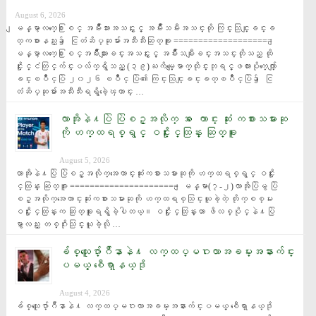
August 6, 2026
ျမန္မာ့လက္ေ႐ြးစင္ အမ်ိဳးသားအသင္းႏွင့္ အမ်ိဳးသမီးအသင္းတို ကြင္းသြင္းျခင္းခ
တ္ကစားနည္း၌ ေငြတံဆိပ္ဆုမ်ားအသီးသီးဆြတ္ခူး ==================== ျ
မန္မာ့လက္ေ႐ြးစင္အမ်ိဳးသားျခင္းအသင္းႏွင့္ အမ်ိဳးသမီးျခင္းအသင္းတိုသည္ ထို
င္းႏိုင္ငံတြင္က်င္းပလ်က္ရွိသည့္ (၃၉)ႀကိမ္ေျမာက္ထိုင္းဘုရင့္ဖလားပိုက္ေက်ာ္ျ
ခင္းၿပိဳင္ပြဲ ၂၀၂၆ ၿပိဳင္ ပြဲ၏ ကြင္းသြင္းျခင္းခတ္ၿပိဳင္ပြဲ၌ ေငြ
တံဆိပ္ဆုမ်ားအသီးသီးရရွိခဲ့ေၾကာင္း …
လာအိုနဲ႔ပြဲ ပြဲစဥ္အလိုက္ အ ေကာင္း ဆုံး ကစားသမားဆု
ကို ဟက္ထရစ္ရွင္ ဝင္းႏိုင္ထြန္း ဆြတ္ခူး
August 5, 2026
လာအိုနဲ႔ပြဲ ပြဲစဥ္အလိုက္အေကာင္းဆုံးကစားသမားဆုကို ဟက္ထရစ္ရွင္ ဝင္းႏို
င္ထြန္း ဆြတ္ခူး ====================== ျမန္မာ(၇-၂)လာအိုပြဲမွ ပြဲ
စဥ္အလိုက္အေကာင္းဆုံးကစားသမားဆုကို ဟက္ထရစ္သြင္းယူခဲ့တဲ့ တိုက္စစ္မႉး 
ဝင္းႏိုင္ထြန္းက ဆြတ္ခူးရရွိခဲ့ပါတယ္။ ဝင္းႏိုင္ထြန္းဟာ ဖိလစ္ပိုင္နဲ႔ပြဲ
မွာလည္း တစ္ဂိုးသြင္းယူခဲ့လို …
ခ်စ္သူေဂ်ာ္ဂ်ီနာနဲ႔ လက္ထပ္မဂၤလာအခမ္းအနားက်င္း
ပမယ့္ စီေရာ္နယ္ဒို
August 4, 2026
ခ်စ္သူေဂ်ာ္ဂ်ီနာနဲ႔ လက္ထပ္မဂၤလာအခမ္းအနားက်င္းပမယ့္ စီေရာ္နယ္ဒို 