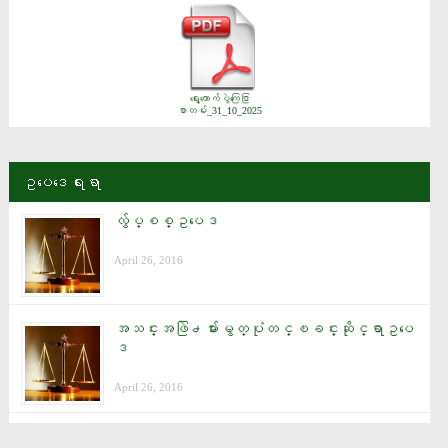
ရွေးကောက်ပွဲကြေငြာ
စာတမ်း_31_10_2025
ဥပေဒေရးရာ
လွ်ပ္စစ္ဥပေဒ
April 26, 2016
အသင္းအဖြဲ႕မ်ားမွတ္ပုံတင္ၿခင္းဆိုင္ရာဥပေ
ဒ
April 26, 2016