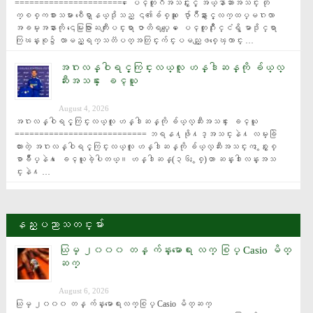
======================= ေပၚတူဂီအသင္းႏွင့္ အယ္နာဆာအသင္း တို
က္စစ္ကစားသမား စီေရာ္နယ္ဒိုသည္ ၎၏ခ်စ္သူ ေဂ်ာ္ဂ်ီနာႏွင့္လက္ထပ္မဂၤလာ
အခမ္းအနားကို ၎ေမြးဖြားႀကီးျပင္းရာ ဇာတိရပ္ေျမ ေပၚတူဂီႏိုင္ငံရွိ မာဒိုင္ရာ
ကြၽန္းစု၌ လာမည့္ရက္သတၱပတ္အတြင္းက်င္းပမည္ျဖစ္ေၾကာင္း …
အဂၤလန္ဝါရင့္ကြင္းလယ္လူ ဟန္ဒါဆန္ကို ခ်ယ္လ္
ဆီးအသင္း ေခၚယူ
August 4, 2026
အဂၤလန္ဝါရင့္ကြင္းလယ္လူ ဟန္ဒါဆန္ကို ခ်ယ္လ္ဆီးအသင္း ေခၚယူ 
=========================== ဘရန႔္ဖို႔ဒ္အသင္းနဲ႔ လမ္းခြဲ
ထားတဲ့ အဂၤလန္ဝါရင့္ကြင္းလယ္လူ ဟန္ဒါဆန္ကို ခ်ယ္လ္ဆီးအသင္းက ႏွစ္ႏွစ္
စာခ်ဳပ္နဲ႔ ေခၚယူခဲ့ပါတယ္။ ဟန္ဒါဆန္(၃၆ ႏွစ္)ဟာ ဆန္းဒါးလန္းအသ
င္းနဲ႔ …
နည္းပညာသတင္းမ်ား
ယြမ္ ၂၀၀၀ တန္ က်န္းမာေရး လက္ စြပ္ Casio မိတ္
ဆက္
August 6, 2026
ယြမ္ ၂၀၀၀ တန္ က်န္းမာေရးလက္စြပ္ Casio မိတ္ဆက္ 