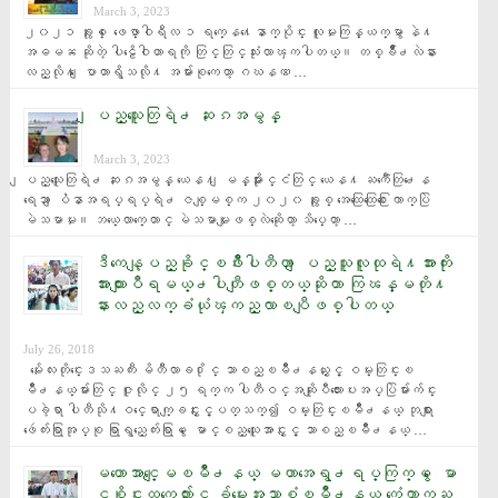
March 3, 2023
၂၀၂၁ ခုႏွစ္ ေဖေဖာ္ဝါရီလ ၁ ရက္ေန႔ေနာက္ပိုင္း လူမႈကြန္ယက္မွာ နဲ႔ 
အဓမၼ ဆိုတဲ့ ပါဠိေဝါဟာရကို တြင္တြင္သုံးလာၾကပါတယ္။ တစ္ခ်ိဳ႕လဲနား
လည္လို႔ ေျပာတာရွိသလို႔ အမ်ားစုကေတာ့ ဂဃနဏ …
ျပည္သူေတြရဲ႕ ဆႏၵအမွန္
March 3, 2023
ျပည္သူေတြရဲ႕ ဆႏၵအမွန္ ယေန႔ ျမန္မာႏိုင္ငံတြင္ ယေန႔ ႀကဳံေတြ႕ေန
ရေသာ ျပႆနာအရပ္ရပ္ရဲ႕ ဇစ္ျမစ္က ၂၀၂၀ ခုႏွစ္ အေထြေထြေ႐ြးေကာက္ပြဲ 
မဲသမာမႈ။ ဘယ္ေလာက္ေတာင္ မဲသမာမႈျဖစ္လဲဆိုေတာ့ သိပ္ေတာ့ …
ဒီကေန့ျပည္ခုိင္ၿဖိဳးပါတီဟာ ျပည္သူလူထုရဲ႔အားကိုး
အားထားျပဳရမယ္႕ပါတီျဖစ္တယ္ဆိုတာ ကြၽန္မတို႔
နားလည္လက္ခံယုံၾကည္လာၿပီျဖစ္ပါတယ္
July 26, 2018
  မႏၲေလးတိုင္းေဒသႀကီး မိတီၴလာခ႐ိုင္ သာစည္ၿမိဳ႕နယ္ႏွင့္ ဝမ္းတြင္းၿ
မိဳ႕နယ္မ်ားတြင္ ဇူလိုင္ ၂၅ ရက္က ပါတီဝင္အဆိုျပဳလႊာေပးအပ္ပြဲမ်ားက်င္း
ပခဲ့ရာ ပါတီသို႔ဝင္ေရာက္ျခင္းႏွင့္ပတ္သက္၍ ဝမ္းတြင္းၿမိဳ႕နယ္ ဘုရားျ
ဖဴေက်းရြာအုပ္စု ရြာရွည္ေက်းရြာမွ ေမာင္စည္သူေအာင္ႏွင့္ သာစည္ၿမိဳ႕နယ္ …
မဟာေအာင္ေျမၿမိဳ႕နယ္ မဟာအေရွ႕ရပ္ကြက္မွ ေမာ
င္စုိင္းထက္ေက်ာ္ႏွင့္ ခ်မ္းေအးသာစံၿမိဳ႕နယ္ ကံေကာက္ႀ