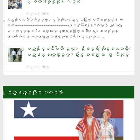
ယ္ ဝတၳဳအစုစုတို႔ ကပ္လႉ
August 5, 2026
ျပည္ခိုင္ၿဖိဳးပါတီဒုဥကၠ႒မွ ဝါဆိုသကၤန္းႏွင့္ လႉဖြယ္ ဝတၳဳအစုစုတို႔ က
ပ္လႉ ========================= (ျပည္တြင္း)ၾသဂုတ္ ၄ ေနျပည္ေ
တာ္ ၊တပ္ကုန္းၿမိဳ႕နယ္ အေနာ္ရထာရပ္ကြက္ ၿမိဳ႕ေရွ႕စႏၵာ႐ုံဘုန္းေ
တာ္ႀကီးေက်ာင္းမွ သက္ေတာ္ရွည္ ဆရာေတာ္ဘုရားႀကီးအား ၾသဂုတ္လ …
ျပည္ခိုင္ၿဖိဳးပါတီ ဥကၠ႒ ဦးခင္ရီ တိုင္းေဒသႀကီး/ျ
ပည္နယ္ လႊတ္ေတာ္ဥကၠ႒မ်ားႏွင့္ အစည္း အ ေဝး ျပဳလုပ္
August 3, 2026
ျပည္နယ္ႏွင့္တိုင္း သတင္းမ်ား