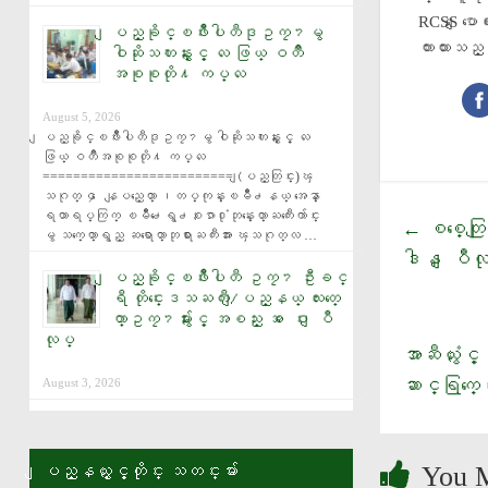
RCSS ေျပာ
ျပည္ခိုင္ၿဖိဳးပါတီဒုဥကၠ႒မွ
ကားထားသည္
ဝါဆိုသကၤန္းႏွင့္ လႉ ဖြယ္ ဝတၳဳ
အစုစုတို႔ ကပ္လႉ
August 5, 2026
ျပည္ခိုင္ၿဖိဳးပါတီဒုဥကၠ႒မွ ဝါဆိုသကၤန္းႏွင့္ လႉ
ဖြယ္ ဝတၳဳအစုစုတို႔ ကပ္လႉ 
========================= (ျပည္တြင္း)ၾ
သဂုတ္ ၄ ေနျပည္ေတာ္ ၊တပ္ကုန္းၿမိဳ႕နယ္ အေနာ္
ရထာရပ္ကြက္ ၿမိဳ႕ေရွ႕စႏၵာ႐ုံဘုန္းေတာ္ႀကီးေက်ာင္း
စစ္ေတြျ
←
မွ သက္ေတာ္ရွည္ ဆရာေတာ္ဘုရားႀကီးအား ၾသဂုတ္လ …
ဒါန ျပဳလ
ျပည္ခိုင္ၿဖိဳးပါတီ ဥကၠ႒ ဦးခင္
ရီ တိုင္းေဒသႀကီး/ျပည္နယ္ လႊတ္ေ
တာ္ဥကၠ႒မ်ားႏွင့္ အစည္း အ ေဝး ျပဳ
လုပ္
အာဆီယံႏွင္
ဆာင္ရြက္
August 3, 2026
You 
ျပည္နယ္ႏွင့္တိုင္း သတင္းမ်ား