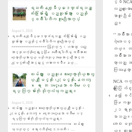
င္မီ NCA 
ေရႀကီးနစ္ျမဳပ္မႈဒဏ္ခံရသည့္ ေ
လည္ထူေထာင္
က်း႐ြာမ်ားရွိ ျပည္သူမ်ားအား ျပည္ခို
ဘာတူညီခ်က
င္ၿဖိဳးပါတီက ကူညီေထာက္ပံ့
ည္။
August 5, 2026
‘‘အမ်ိဳးသာ
ေရႀကီးနစ္ျမဳပ္မႈဒဏ္ခံရသည့္ ေက်း႐ြာမ်ားရွိ ျပည္
တဲ့အေပၚမ
သူမ်ားအား ျပည္ခိုင္ၿဖိဳးပါတီက ကူညီေထာက္ပံ့ 
================= ဩဂုတ္ ၅၊ ဟသၤာတ ျပည္ေ
တယ္။ တကယ
ထာင္စုႀကံ့ခိုင္ေရးႏွင့္ဖြံ႕ၿဖိဳးေရးပါတီမွ အမ်ိဳးသားလႊ
အမ်ိဳးသာ
တ္ေတာ္ကိုယ္စားလွယ္ ဗဟိုအလုပ္အမႈေဆာင္ ဦးေအာင္တ
တာ့လည္း 
င္ျမင့္၏ ဦးေဆာင္မႈႏွင့္ ဟသၤာတၿမိဳ႕နယ္ …
ကြၽန္ေတာ
ေလးမ်က္ႏွာ ျပည္သူ႔လႊတ္ေတာ္ကိုယ္စားလွ
ယ္ ဦးျမင့္စိုး၊ (ျမင့္စိုး-နတလ)
NCA လက္မွ
၊ ေရ ေဘး သင့္ေနေသာ ၿမိဳ႕ေပၚ
ဆြးေႏြးပြ
ရပ္ ကြက္ မ်ားကို လိုက္လံၾကည့္ရႈ။
ေန၍ ၿငိမ
ဖြဲ႕ကမူ ၎တ
August 5, 2026
ေလးမ်က္ႏွာ ျပည္သူ႔လႊတ္ေတာ္ကိုယ္စားလွယ္ ဦးျမင့္စိုး၊ 
၂၁ ရာစု 
(ျမင့္စိုး-နတလ) ၊ ေရေဘးသင့္ေနေသာ ၿမိဳ႕ေပၚ 
ပာသည္။ ‘‘
ရပ္ကြက္ မ်ားကို လိုက္လံၾကည့္ရႈ။ 
အေဝး မဟုတ
============================= ေလးမ်က္ႏွာ 
ၾသဂုတ္ ၄ ဧရာဝတီတိုင္းေဒသႀကီး၊ …
ယ္။ လူထု 