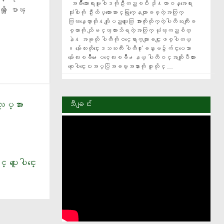
  အမ်ဳိးသားေရးမူဝါဒကိုဦးတည္ၿပီး ဒို႔တာဝန္အေရး
ို ေျပာၾ
သံုးပါးကို ဦးထိပ္ထားေဆာင္ရြက္ေနတာျဖစ္တဲ့အတြက္ 
ကြၽန္ေတာ္တို႔လိုျပည္သူေတြ အားကိုးထိုက္တဲ့ပါတီႀကီးျဖ
စ္တာကို သိျမင္ၾကားသိရတဲ့အတြက္ ယံုၾကည္စိတ္
နဲ႔ အခုလို ပါတီကိုဝင္ေရာက္လာျခင္းျဖစ္ပါတယ္​
။ မႏၲေလးတိုင္းေဒသႀကီး ပါတီ႐ံုးခန္းမ၌က်င္းပေသာ 
မႏၲေလးၿမိဳ႕ေပၚေလးၿမိဳ႕နယ္ ပါတီဝင္အဆုိျပဳလႊာ
စုေပါင္းေပးအပ္ပြဲအခမ္းအနားကုိ ဇူလိုင္ …
ုပ္အား
သီချင်း
ပူးေပါင္းေ