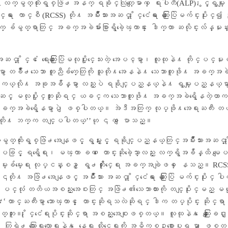
လက္မွတ္ထိုးရွစ္ဖြဲ႕အနက္ ရခုိင္လြတ္ေျမာက္ ေရးပါတီ(ALP) ႏွင့္ရွမ္း
ေရး ေကာင္စီ (RCSS) တုိ႔ အမ်ိဳးသားအဆင့္ ႏုိင္ငံေရး ေဆြးေႏြးပြဲမက်င္းပႏုိင္၍
္ ခ်မွတ္ရာတြင္ အခက္အခဲမ်ားစြာရွိခဲ့ေၾကာင္း ေဒါက္တာ ဆလိုင္းလ်န္မႈန
းအဆင့္ ႏုိင္ငံ ေရးေဆြးေႏြးပြဲမလုပ္ႏုိင္ေသးတဲ့ အေပၚမွာ၊ လူထုနဲ႔ တိုင္ပင္မ
ွာ တခ်ိဳ႕သေဘာ တူညီခ်က္ေတြကို သူတုိ႔အေနနဲ႔ သေဘာတူဖို႔ အခက္အခဲ
္လို႔ အခုအခ်ိန္မွာ လည္းပဲ ရခုိင္ျပည္နယ္နဲ႔ ရွမ္းျပည္နယ္မွ
းအဆင့္ မလုပ္ႏိုင္ဘူးဆုိရင္ ယခင္က သေဘာတူဖို႔ အခက္အခဲရွိေနတဲ့ဟာက
အခက္အခဲရွိေနမွာပဲ ျဖစ္ပါတယ္။ အဲဒီအတြက္ လုပ္ဖို႔အေရးႀကီး တယ္ဆ
္တုိ႔ ဘက္က တင္ျပပါတယ္’’ဟု ၎ က ေျပာသည္။
တ္ထိုးရွစ္ဖြဲ႕အေနျဖင့္ ရွမ္းႏွင့္ ရခုိင္ျပည္နယ္တြင္အမ်ိဳးသားအဆင့္ ႏို
ဲ က်င္းပခြင့္ ရရွိေရး၊ မၾကာ ခဏ ေတာင္းဆိုခဲ့ေသာ္လည္း လက္ရွိအခ်ိန္ထိ မေ
္းခ်မ္းေရး လုပ္ငန္းစဥ္ ေရွ႕တိုးႏိုင္ေရး အခက္အခဲျဖစ္ ေနသည္။ RC
ို႔ အဖြဲ႕အေနျဖင့္ အမ်ိဳးသား အဆင့္ ႏုိင္ငံေရး ေဆြးေႏြးပြဲ မက်င္းပႏုိင္ 
ပင္လံု တတိယအစည္းအေဝးတြင္ အဖြဲ႕၏သေဘာထားကို တင္ျပႏိုင္မည္ မဟုတ
ေတာင္ႀကီးမွာ ဘာေၾကာင့္ ေတာင္းဆိုရသလဲဆိုရင္ ဒါက တပ္ပိုင္း ဆုိင္ရ
္ဘူး။ ႏုိင္ငံေရးပိုင္းဆုိင္ရာ အစည္းအေဝးျဖစ္တယ္။ လူထုနဲ႔ ေဆြးေႏြးျခင
ေတြရဲ႕ သြားေရးလာေရးနဲ႔ ေနေရး ထိုင္ေရးကို အဓိကစဥ္းစားေပးရ မွာ ျဖစ္တ