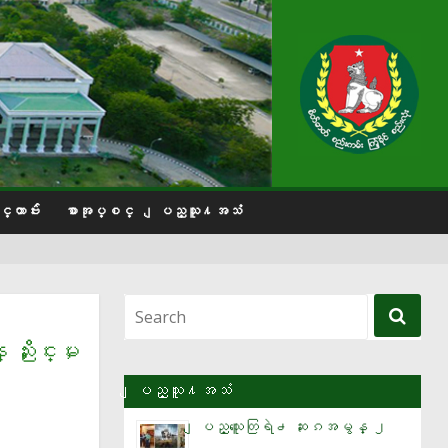
္တာဗ်ဴး
စာအုပ္စင္
ျပည္သူ႔အသံ
ညႇိႏိႈင္းမႈ
ျပည္သူ႔အသံ
ျပည္သူေတြရဲ႕ ဆႏၵအမွန္ ၂