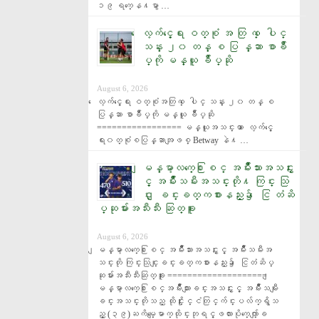
၁၉ ရက္ေန႔မွာ …
ေလ့က်င့္ေရး ဝတ္စုံ အ တြ က္ ေပါင္
သန္း ၂၀ တန္ စ ပြ န္ဆာ စာခ်ဳ
ပ္ကို မန္ယူ ခ်ဳပ္ဆို
August 6, 2026
ေလ့က်င့္ေရး ဝတ္စုံအတြက္ ေပါင္ သန္း ၂၀ တန္ စ
ပြန္ဆာ စာခ်ဳပ္ကို မန္ယူ ခ်ဳပ္ဆို 
================= မန္ယူအသင္းဟာ ေလ့က်င့္ေ
ရး၀တ္စုံစပြန္ဆာအျဖစ္ Betway နဲ႔ …
ျမန္မာ့လက္ေ႐ြးစင္ အမ်ိဳးသားအသင္းႏွ
င့္ အမ်ိဳးသမီးအသင္းတို႔ ကြင္း သြ
င္း ျခင္းခတ္ကစားနည္း၌ ေငြ တံဆိ
ပ္ဆုမ်ားအသီးသီး ဆြတ္ခူး
August 6, 2026
ျမန္မာ့လက္ေ႐ြးစင္ အမ်ိဳးသားအသင္းႏွင့္ အမ်ိဳးသမီးအ
သင္းတို ကြင္းသြင္းျခင္းခတ္ကစားနည္း၌ ေငြတံဆိပ္
ဆုမ်ားအသီးသီးဆြတ္ခူး ==================== ျ
မန္မာ့လက္ေ႐ြးစင္အမ်ိဳးသားျခင္းအသင္းႏွင့္ အမ်ိဳးသမီးျ
ခင္းအသင္းတိုသည္ ထိုင္းႏိုင္ငံတြင္က်င္းပလ်က္ရွိသ
ည့္ (၃၉)ႀကိမ္ေျမာက္ထိုင္းဘုရင့္ဖလားပိုက္ေက်ာ္ျခ