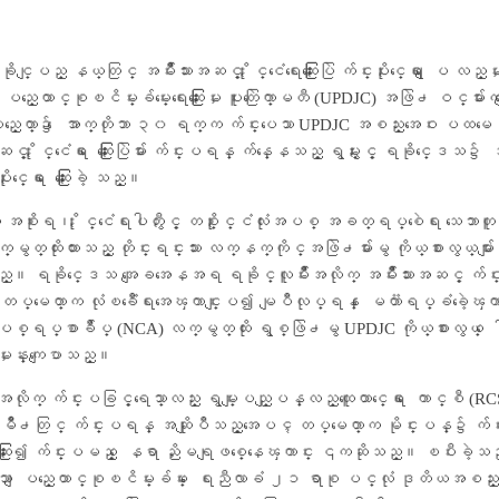
းႏွင့္ ေဆးဝါးပစၥည္းမ်ားအား ျပည္ခိုင္ၿဖိဳးပါတီမွ လႉဒါန္း
ီက ကူညီေထာက္ပံ့
 ရခိုင္ျပည္ နယ္တြင္ အမ်ိဳးသားအဆင့္ ႏုိင္ငံေရးေဆြးေႏြးပြဲ က်င္းပႏုိင္ေရး ေျပ လည
ျပည္ေထာင္စုၿငိမ္းခ်မ္းေရးေဆြးေႏြးမႈ ပူးတြဲေကာ္မတီ (UPDJC) အဖြဲ႕ ဝင္မ်ား
ည္ေတာ္၌ ေအာက္တုိဘာ ၃၀ ရက္က က်င္းပေသာ UPDJC အစည္းအေဝး ပထမ
ဆင့္ ႏိုင္ငံေရး ေဆြးေႏြးပြဲမ်ား က်င္းပရန္ က်န္ေနသည့္ ရွမ္းႏွင့္ ရခုိင္ေဒသ
ႏုိင္ေရး ေဆြးေႏြးခဲ့ သည္။
 အစိုးရ၊ ႏုိင္ငံေရးပါတီႏွင့္ တစ္ႏုိင္ငံလံုးအပစ္ အခတ္ရပ္စဲေရး သေဘာတူ
မွတ္ထိုးထားသည့္ တုိင္းရင္းသား လက္နက္ကိုင္အဖြဲ႕မ်ားမွ ကိုယ္စားလွယ္မ်ား
ည္။ ရခုိင္ေဒသ အေျခအေနအရ ရခိုင္လူမ်ိဳးအလိုက္ အမ်ိဳးသားအဆင့္ က်င္း
့္ တပ္မေတာ္က လံုၿခံဳေရးအေၾကာင္းျပ၍ မျပဳလုပ္ရန္ ေမတၱာရပ္ခံခဲ့ေၾကာင္
အပစ္ရပ္စာခ်ဳပ္ (NCA) လက္မွတ္ထိုး ရွစ္ဖြဲ႕မွ UPDJC ကိုယ္စားလွယ္ 
္မႈန္းကေျပာသည္။
ိဳးအလိုက္ က်င္းပခြင့္ရေသာ္လည္း ရွမ္းျပည္ျပန္လည္ထူေထာင္ေရး ေကာင္စီ (R
မိဳ႕တြင္ က်င္းပရန္ အဆိုျပဳသည့္အေပၚ တပ္မေတာ္က မိုင္းပန္၌ က်င
ြးေႏြး၍ က်င္းပမည့္ ေနရာ ညႇိမရျဖစ္ေနေၾကာင္း ၎ကဆုိသည္။ ၿပီးခဲ့
့ေသာ ျပည္ေထာင္စုၿငိမ္းခ်မ္း ေရးညီလာခံ ၂၁ ရာစု ပင္လံု ဒုတိယအစည္