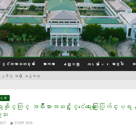
ႏိုင္ငံတကာသတင္းမ်ား
အားကစား
နည္းပညာ
ေဆာင္းပါး
အင
က႑မ်ား
၀ မွ ၂၆၅ အထိ ျမင့္တက္
ဆူဘီရွီ
န္ပီယံ ‌Joshua Van
းမ်ား
 ရခိုင္တြင္ အမ်ိဳးသားအဆင့္ႏုိင္ငံေရးေဆြးေႏြးပြဲက်င္းပရန္ 
ေသး
်ဳပ္ဆို
2017
USDP 2016
ခတ္ကစားနည္း၌ ေငြ တံဆိပ္ဆုမ်ားအသီးသီး ဆြတ္ခူး