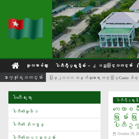
မူလစာမ်က္ႏွာ
ျပည္တြင္းသတင္းမ်ား
ပါတီလွဳပ္ရွားမွဳမ်ား
ေနာက္ဆံုးရသတင္းမ်ား
ယြမ္ ၂၀၀၀ တန္ က်န္းမာေရး လက္ စြပ္ Casio မိတ
ႏိုင္ငံေတာ္သမၼတ ထိုင္းႏိုင္ငံသို႔ ေရာက္ရွိ
ေလ့က်င့္ေရး ဝတ္စုံ အ တြ က္ ေပါင္ သန္း ၂၀ တန္ စ ပြ န္ဆာ စာခ်ဳပ္ကို မန္ယူ ခ
ပါတီေရးရာ
ပါတီလွဳပ္ရွားမွဳမ
ျမန္မာ့လက္ေ႐ြးစင္ အမ်ိဳးသားအသင္းႏွင့္ အမ်ိဳးသမီးအသင္းတို႔ ကြင္း သြင္း ျခင္း
ကေလာၿမိဳ
ပါတီ၏မူ၀ါဒ
ရြာ မ်ား 
ေလးမ်က္ႏွာၿမိဳ႕နယ္ ေရ ေဘး ကယ္ဆယ္ေရးစခန္းသို႔ အသင့္စားသုံးႏိုင္ေသာအစားအစာမ်ာ
ပါတီဥကၠ႒
ပါတီ၏ သႏိၷဌာန္
ေရႀကီးနစ္ျမဳပ္မႈဒဏ္ခံရသည့္ ေက်း႐ြာမ်ားရွိ ျပည္သူမ်ားအား ျပည္ခိုင္ၿဖိဳးပါတ
October 19, 2
ေတာင္ကိုရီးယားမွာ အပူလႈိင္းေၾကာင့္ ေသဆုံးသူ ၁၉ ဦးအထိရွိလာ
ပါတီ၏လုပ္ငန္းစဥ္မ်ား