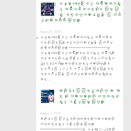
ျမန္မာ့လက္ေ႐ြးစင္ အမ်ိဳးသားအသင္းႏွ
င့္ အမ်ိဳးသမီးအသင္းတို႔ ကြင္း သြ
င္း ျခင္းခတ္ကစားနည္း၌ ေငြ တံဆိ
ပ္ဆုမ်ားအသီးသီး ဆြတ္ခူး
August 6, 2026
ျမန္မာ့လက္ေ႐ြးစင္ အမ်ိဳးသားအသင္းႏွင့္ အမ်ိဳးသမီးအ
သင္းတို ကြင္းသြင္းျခင္းခတ္ကစားနည္း၌ ေငြတံဆိပ္
ဆုမ်ားအသီးသီးဆြတ္ခူး ==================== ျ
မန္မာ့လက္ေ႐ြးစင္အမ်ိဳးသားျခင္းအသင္းႏွင့္ အမ်ိဳးသမီးျ
ခင္းအသင္းတိုသည္ ထိုင္းႏိုင္ငံတြင္က်င္းပလ်က္ရွိသ
ည့္ (၃၉)ႀကိမ္ေျမာက္ထိုင္းဘုရင့္ဖလားပိုက္ေက်ာ္ျခ
င္းၿပိဳင္ပြဲ ၂၀၂၆ ၿပိဳင္ ပြဲ၏ ကြင္းသြင္းျခင္း
ခတ္ၿပိဳင္ပြဲ၌ ေငြတံဆိပ္ဆုမ်ားအသီးသီးရရွိခဲ့ေၾ
ကာင္း …
လာအိုနဲ႔ပြဲ ပြဲစဥ္အလိုက္ အ ေကာ
င္း ဆုံး ကစားသမားဆုကို ဟက္ထရစ္
ရွင္ ဝင္းႏိုင္ထြန္း ဆြတ္ခူး
August 5, 2026
လာအိုနဲ႔ပြဲ ပြဲစဥ္အလိုက္အေကာင္းဆုံးကစားသမားဆုကို 
ဟက္ထရစ္ရွင္ ဝင္းႏိုင္ထြန္း ဆြတ္ခူး 
====================== ျမန္မာ(၇-၂)လာအို