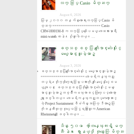
လက္ စြပ္ Casio မိတ္ဆက္
August 6, 2026
ယြမ္ ၂၀၀၀ တန္ က်န္းမာေရးလက္စြပ္ Casio မိ
တ္ဆက္ ======================= Casio 
CRW-H001M-8 က လက္စြပ္ဆိုေပမယ့္ အေသးစားနာရီ 
mini-watch ေလးနဲ႔ ပိုတူပါတယ္။ …
ေခတ္သစ္ စစ္ ပြဲ ကိုေျပာင္းလဲေပးႏိုင္
မယ့္ေမာင္းသူမဲ့ယာဥ္
August 3, 2026
ေခတ္သစ္စစ္ပြဲကိုေျပာင္းလဲေပးႏိုင္မယ့္ေမာင္းသူမဲ့ယာဥ္ 
===================== အေမရိကန္ၾကည္း
တပ္ရဲ႕တိုက္ခိုက္ေရးစြမ္းပကားကို တိုးျမႇင့္ေပးႏိုင္ေစမ
ယ့္အျပင္ ေခတ္သစ္စစ္ပြဲကိုပါေျပာင္းလဲေပးႏိုင္မယ့္ ေ
မာင္းသူမဲ့ယာဥ္တစ္မ်ိဳးကမၾကာခင္ထြက္ေပၚလာေတာ့
မွာျဖစ္ပါတယ္။ အေမရိကန္ၾကည္းတပ္ကေဖာ္ေဆာင္
တဲ့ Project Sustainment စီမံကိန္းအတြက္ ဒီယာဥ္ေတြ
ကိုဖန္တီးထုတ္ လုပ္ေပးခြင့္ရသြားသူက American 
Rheinmetall ျဖစ္ပါတယ္။ …
သိန္း ၅၀၀ ေက်ာ္တန္ေၾကးရွိ မက္
ဆီ နဲ႔ ေရာ္နယ္ဒို ဖုန္းေတြ မိတ္ဆ