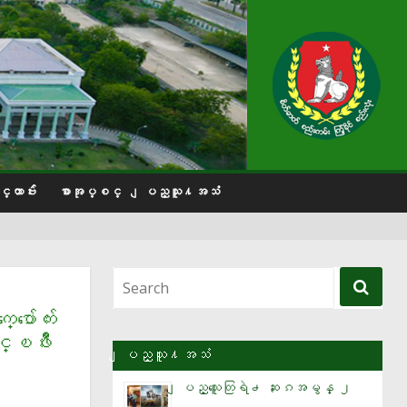
္တာဗ်ဴး
စာအုပ္စင္
ျပည္သူ႔အသံ
ပ်ာေက်း
င္ၿဖိဳး
ျပည္သူ႔အသံ
ျပည္သူေတြရဲ႕ ဆႏၵအမွန္ ၂