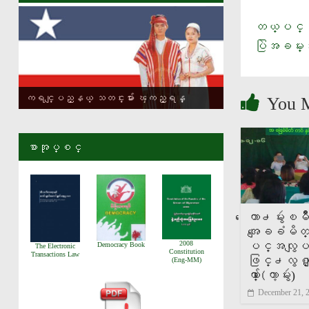
တယ္ပင္ ဝါ
ပြဲအခမ္းအ
ကရင္ျပည္နယ္ သတင္းမ်ား ၾကည့္ရန္
You 
စာအုပ္စင္
ေကာ႕မွဴးၿ
အေျခခံမိတ္
2008
ပင္အလွျပ
Democracy Book
The Electronic
Constitution
Transactions Law
ဖြင္႕လွစ္ 
(Eng-MM)
က်ာ္(ေကာ့မွဴး)
December 21, 