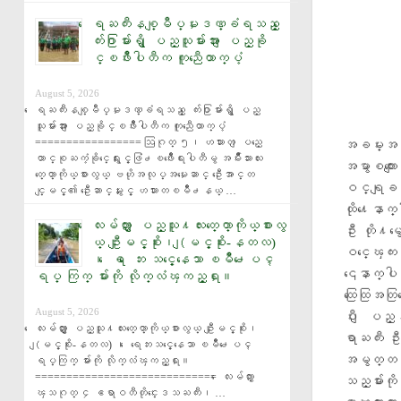
ေရႀကီးနစ္ျမဳပ္မႈဒဏ္ခံရသည့္ ေ
က်း႐ြာမ်ားရွိ ျပည္သူမ်ားအား ျပည္ခို
င္ၿဖိဳးပါတီက ကူညီေထာက္ပံ့
August 5, 2026
ေရႀကီးနစ္ျမဳပ္မႈဒဏ္ခံရသည့္ ေက်း႐ြာမ်ားရွိ ျပည္
သူမ်ားအား ျပည္ခိုင္ၿဖိဳးပါတီက ကူညီေထာက္ပံ့ 
================= ဩဂုတ္ ၅၊ ဟသၤာတ ျပည္ေ
အခမ္းအနား
ထာင္စုႀကံ့ခိုင္ေရးႏွင့္ဖြံ႕ၿဖိဳးေရးပါတီမွ အမ်ိဳးသားလႊ
အမွာစကား
တ္ေတာ္ကိုယ္စားလွယ္ ဗဟိုအလုပ္အမႈေဆာင္ ဦးေအာင္တ
ဝင္ရျခင္
င္ျမင့္၏ ဦးေဆာင္မႈႏွင့္ ဟသၤာတၿမိဳ႕နယ္ …
ထို႔ေနာက္ပ
ေလးမ်က္ႏွာ ျပည္သူ႔လႊတ္ေတာ္ကိုယ္စားလွ
ဦး တို႔
ယ္ ဦးျမင့္စိုး၊ (ျမင့္စိုး-နတလ)
ဝင္ေၾကးမ်
၊ ေရ ေဘး သင့္ေနေသာ ၿမိဳ႕ေပၚ
၎ေနာက္ပါ
ရပ္ ကြက္ မ်ားကို လိုက္လံၾကည့္ရႈ။
ထြေထြအတြ
August 5, 2026
ပီး ျပည္န
ေလးမ်က္ႏွာ ျပည္သူ႔လႊတ္ေတာ္ကိုယ္စားလွယ္ ဦးျမင့္စိုး၊ 
ရာႀကီး ဥ
(ျမင့္စိုး-နတလ) ၊ ေရေဘးသင့္ေနေသာ ၿမိဳ႕ေပၚ 
အမွတ္တရလက
ရပ္ကြက္ မ်ားကို လိုက္လံၾကည့္ရႈ။ 
============================= ေလးမ်က္ႏွာ 
သည္မ်ားက
ၾသဂုတ္ ၄ ဧရာဝတီတိုင္းေဒသႀကီး၊ …