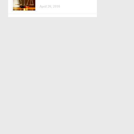
April 26, 2016