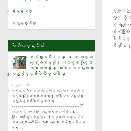
ေလးမ်က္ႏွာ ျပည္သူ႔လႊတ္ေတာ္ကိုယ္စားလွယ္ ဦးျမင့္စိုး၊ (ျမင့္စိုး-နတလ) ၊ ေရ
႐ွမ္းျပည္
ေမွ်ာ္မွန္းခ်က္
ျပည္ခိုင္ၿဖိဳးပါတီဒုဥကၠ႒မွ ဝါဆိုသကၤန္းႏွင့္ လႉ ဖြယ္ ဝတၳဳအစုစုတို႔ ကပ္
ကၠ႒ ဦးသ
ရည္မွန္းခ်က္
UFC 331 ၿပိဳင္ ပြဲ မွာ ထိပ္ဆုံးေခါင္ ပြဲ ႀကီးအျဖစ္ ထိုး ရ ေတာ့ မယ့္ လက္ရွိ ခ်
င္ ရွမ္းျ
ပ်ာေက်းရြ
ပါတီဝင္မ်
ပါတီလႈပ္ရွားမွဳမ်ား
ပဳ ခ်ီးျမႇ
ေလးမ်က္ႏွာၿမိဳ႕နယ္ ေရ ေဘး ကယ္ဆ
ယ္ေရးစခန္းသို႔ အသင့္စားသုံးႏိုင္ေသာ
အစားအစာမ်ားႏွင့္ ေဆးဝါးပစၥည္းမ်ားအား
ျပည္ခိုင္ၿဖိဳးပါတီမွ လႉဒါန္း
August 5, 2026
ေလးမ်က္ႏွာၿမိဳ႕နယ္ ေရေဘးကယ္ဆယ္ေရးစခန္းသို အ
သင့္စားသုံးႏိုင္ေသာအစားအစာမ်ားႏွင့္ ေဆးဝါးပစၥည္းမ်ားအား ျ
ပည္ခိုင္ၿဖိဳးပါတီမွ လႉဒါန္း 
================================= ဩ
ဂုတ္ ၅၊ ေလးမ်က္ႏွာ ျပည္ေထာင္စုႀကံ့ခိုင္ေရးႏွင့္
ဖြံ႕ၿဖိဳးေရးပါတီဥကၠ႒ ဦးခင္ရီ၏ လမ္းၫႊန္ခ်က္
အရ ေရေဘးႀကဳံေတြ႕ခံစားေနရေသာ ေလးမ်က္ႏွာၿမိဳ႕န
ယ္မွ …