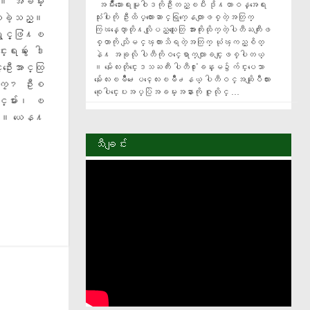
ည္။ အခမ္း
  အမ်ဳိးသားေရးမူဝါဒကိုဦးတည္ၿပီး ဒို႔တာဝန္အေရး
ကူးခ့ဲသည္။
သံုးပါးကို ဦးထိပ္ထားေဆာင္ရြက္ေနတာျဖစ္တဲ့အတြက္ 
ကြၽန္ေတာ္တို႔လိုျပည္သူေတြ အားကိုးထိုက္တဲ့ပါတီႀကီးျဖ
ႏွင့္ဖြံ႔ၿ
စ္တာကို သိျမင္ၾကားသိရတဲ့အတြက္ ယံုၾကည္စိတ္
ရးမွဴး ေဒါ
နဲ႔ အခုလို ပါတီကိုဝင္ေရာက္လာျခင္းျဖစ္ပါတယ္​
ီးေအာင္ထြ
။ မႏၲေလးတိုင္းေဒသႀကီး ပါတီ႐ံုးခန္းမ၌က်င္းပေသာ 
မႏၲေလးၿမိဳ႕ေပၚေလးၿမိဳ႕နယ္ ပါတီဝင္အဆုိျပဳလႊာ
ဥကၠ႒ ဦးစ
စုေပါင္းေပးအပ္ပြဲအခမ္းအနားကုိ ဇူလိုင္ …
ဝင္မ်ား၊ ၿ
။ ယေန႔
သီချင်း