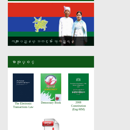
ကရင္ျပည္နယ္ သတင္းမ်ား ၾကည့္ရန္
စာအုပ္စင္
2008
Democracy Book
The Electronic
Constitution
Transactions Law
(Eng-MM)