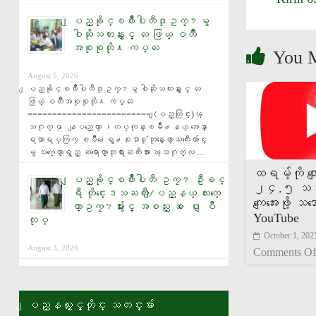
ျပည္ခိုင္ၿဖိဳးပါတီဒုဥကၠ႒မွ
ဝါဆိုသကၤန္းႏွင့္ လႉ ဖြယ္ ဝတၳဳ
အစုစုတို႔ ကပ္လႉ
You 
August 5, 2026
ျပည္ခိုင္ၿဖိဳးပါတီဒုဥကၠ႒မွ ဝါဆိုသကၤန္းႏွင့္ လႉ
ဖြယ္ ဝတၳဳအစုစုတို႔ ကပ္လႉ 
========================= (ျပည္တြင္း)ၾ
သဂုတ္ ၄ ေနျပည္ေတာ္ ၊တပ္ကုန္းၿမိဳ႕နယ္ အေနာ္
ရထာရပ္ကြက္ ၿမိဳ႕ေရွ႕စႏၵာ႐ုံဘုန္းေတာ္ႀကီးေက်ာင္း
မွ သက္ေတာ္ရွည္ ဆရာေတာ္ဘုရားႀကီးအား ၾသဂုတ္လ …
ထရမ့်ကို လျော်
ျပည္ခိုင္ၿဖိဳးပါတီ ဥကၠ႒ ဦးခင္
၂၄.၅ သန်းပ
ရီ တိုင္းေဒသႀကီး/ျပည္နယ္ လႊတ္ေ
ကျေအေးဖို့ သ
တာ္ဥကၠ႒မ်ားႏွင့္ အစည္း အ ေဝး ျပဳ
YouTube
လုပ္
October 1, 202
August 3, 2026
Comments Of
ျပည္နယ္ႏွင့္တိုင္း သတင္းမ်ား