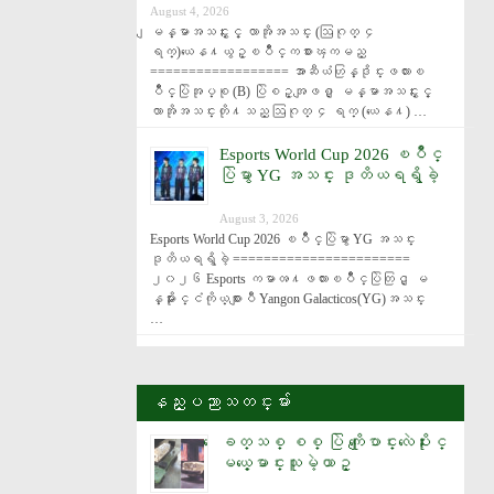
August 4, 2026
ျမန္မာအသင္းႏွင့္ လာအိုအသင္း (ဩဂုတ္ ၄ 
ရက္)ယေန႔ယွဥ္ၿပိဳင္ကစားၾကမည္ 
================== အာဆီယံဟြန္ဒိုင္းဖလားၿ
ပိဳင္ပြဲအုပ္စု (B) ပြဲစဥ္အျဖစ္ ျမန္မာအသင္းႏွင့္ 
လာအိုအသင္းတို႔သည္ ဩဂုတ္ ၄ ရက္ (ယေန႔) …
Esports World Cup 2026 ၿပိဳင္
ပြဲမွာ YG အသင္း ဒုတိယရရွိခဲ့
August 3, 2026
Esports World Cup 2026 ၿပိဳင္ပြဲမွာ YG အသင္း 
ဒုတိယရရွိခဲ့ ======================= 
၂၀၂၆ Esports ကမာၻ႔ဖလားၿပိဳင္ပြဲတြင္ ျမ
န္မာႏိုင္ငံကိုယ္စားျပဳ Yangon Galacticos(YG)အသင္း 
…
နည္းပညာသတင္းမ်ား
ေခတ္သစ္ စစ္ ပြဲ ကိုေျပာင္းလဲေပးႏိုင္
မယ့္ေမာင္းသူမဲ့ယာဥ္