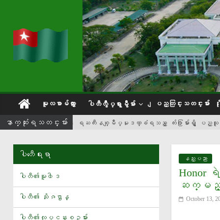
မူလစာမ်က္ႏွာ
ျပည္တြင္းသတင္းမ်ား
ပါတီလွဳပ္ရွားမွဳမ်ား
ေနာက္ဆံုးရသတင္းမ်ား
ေရႀကီးနစ္ျမဳပ္မႈဒဏ္ခံရသည့္ ေက်း႐ြာမ်ားရွိ ျပည္သူမ်
ေတာင္ကိုရီးယားမွာ အပူလႈိင္းေၾကာင့္ ေသဆုံးသူ ၁၉ ဦးအထိ
ေလးမ်က္ႏွာ ျပည္သူ႔လႊတ္ေတာ္ကိုယ္စားလွယ္ ဦးျမင့္စိုး၊ (ျမင့္စိုး-နတလ) ၊ ေရ
ပါတီေရးရာ
နည္းပညာ
ျပည္ခိုင္ၿဖိဳးပါတီဒုဥကၠ႒မွ ဝါဆိုသကၤန္းႏွင့္ လႉ ဖြယ္ ဝတၳဳအစုစုတို႔ ကပ္
Honor ရ
ပါတီ၏မူ၀ါဒ
ဆက္မည
ေလးမ်က္ႏွာၿမိဳ႕နယ္တြင္ ဆက္သြယ္ေရးျပန္လည္ရရွိေစရန္ B2B Satellite Termina
ပါတီ၏ သႏိၷဌာန္
လာအိုနဲ႔ပြဲ ပြဲစဥ္အလိုက္ အ ေကာင္း ဆုံး ကစားသမားဆုကို ဟက္ထရစ္ရွင္ ဝင္းႏိုင္
October 13, 2
ေလးမ်က္ႏွာၿမိဳ႕နယ္မွ ေရ ေဘးသင့္သူမ်ားကို ဆန္ရိကၡာအပါအဝင္ ေထာက္ပံ့ပစ
ပါတီ၏လုပ္ငန္းစဥ္မ်ား