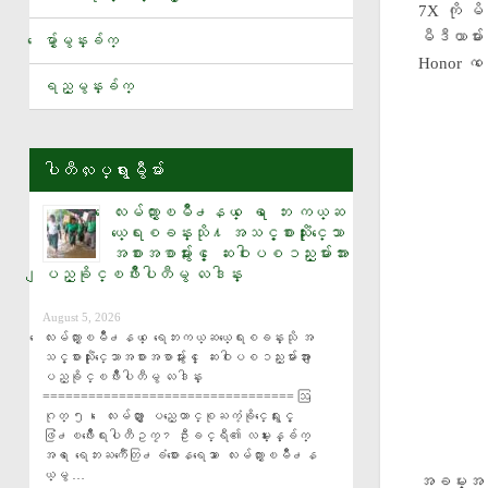
7X ကို မ
တိုက္ ပြဲ စီမံခ်က္ေရးဆြဲၿပီး ပူးေပါင္း ေလ ေၾကာင္း တိုက္ခိုက္မႈလုပ္ႏိုင္မယ့္
မီဒီယာမ်
ေမွ်ာ္မွန္းခ်က္
ခ်စ္သူေဂ်ာ္ဂ်ီနာနဲ႔ လက္ထပ္မဂၤလာအခမ္းအနားက်င္းပမယ့္ စီေရာ္နယ္ဒို
Honor က 
ရည္မွန္းခ်က္
ေလးမ်က္ႏွာၿမိဳ႕နယ္ ေရ ေဘး ကယ္ဆယ္ေရးစခန္းသို႔ အသင့္စားသုံးႏိုင္ေသာအစားအစာမ်ာ
ပါတီလႈပ္ရွားမွဳမ်ား
ေလးမ်က္ႏွာၿမိဳ႕နယ္ ေရ ေဘး ကယ္ဆ
ယ္ေရးစခန္းသို႔ အသင့္စားသုံးႏိုင္ေသာ
အစားအစာမ်ားႏွင့္ ေဆးဝါးပစၥည္းမ်ားအား
ျပည္ခိုင္ၿဖိဳးပါတီမွ လႉဒါန္း
August 5, 2026
ေလးမ်က္ႏွာၿမိဳ႕နယ္ ေရေဘးကယ္ဆယ္ေရးစခန္းသို အ
သင့္စားသုံးႏိုင္ေသာအစားအစာမ်ားႏွင့္ ေဆးဝါးပစၥည္းမ်ားအား ျ
ပည္ခိုင္ၿဖိဳးပါတီမွ လႉဒါန္း 
================================= ဩ
ဂုတ္ ၅၊ ေလးမ်က္ႏွာ ျပည္ေထာင္စုႀကံ့ခိုင္ေရးႏွင့္
ဖြံ႕ၿဖိဳးေရးပါတီဥကၠ႒ ဦးခင္ရီ၏ လမ္းၫႊန္ခ်က္
အရ ေရေဘးႀကဳံေတြ႕ခံစားေနရေသာ ေလးမ်က္ႏွာၿမိဳ႕န
ယ္မွ …
အခမ္းအနား