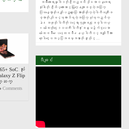
  အမ်ဳိးသားေရးမူဝါဒကိုဦးတည္ၿပီး ဒို႔တာဝန္အေရး
သံုးပါးကို ဦးထိပ္ထားေဆာင္ရြက္ေနတာျဖစ္တဲ့အတြက္ 
ကြၽန္ေတာ္တို႔လိုျပည္သူေတြ အားကိုးထိုက္တဲ့ပါတီႀကီးျဖ
စ္တာကို သိျမင္ၾကားသိရတဲ့အတြက္ ယံုၾကည္စိတ္
နဲ႔ အခုလို ပါတီကိုဝင္ေရာက္လာျခင္းျဖစ္ပါတယ္​
။ မႏၲေလးတိုင္းေဒသႀကီး ပါတီ႐ံုးခန္းမ၌က်င္းပေသာ 
မႏၲေလးၿမိဳ႕ေပၚေလးၿမိဳ႕နယ္ ပါတီဝင္အဆုိျပဳလႊာ
စုေပါင္းေပးအပ္ပြဲအခမ္းအနားကုိ ဇူလိုင္ …
သီချင်း
65+ SoC သုံး
alaxy Z Flip
တ္ဆက္
Comments