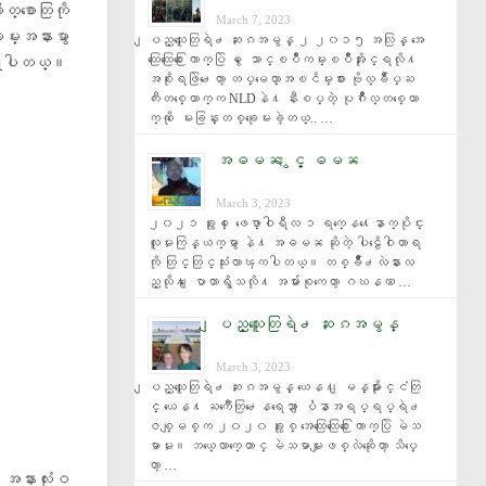
္စာေတြကို
March 7, 2023
္းအနားမွာ
ျပည္သူေတြရဲ႕ ဆႏၵအမွန္ ၂ ၂၀၁၅ အလြန္ အေ
ထြေထြေ႐ြးေကာက္ပြဲ မွ ေသာင္ၿပိဳကမ္းၿပိဳအႏိုင္ရလို႔ 
သိရပါတယ္။
အစိုးရဖြဲ႕ေတာ့ တပ္မေတာ္အၿငိမ္းစား ဗိုလ္ခ်ဳပ္ႀ
ကီးတစ္ေယာက္က NLDနဲ႔ နီးစပ္တဲ့ ပုဂၢိဳလ္တစ္ေယာ
က္ကို ေမးခြန္းတစ္ခုေမးခဲ့တယ္.. …
အဓမၼ ႏွင့္ ဓမၼ
March 3, 2023
၂၀၂၁ ခုႏွစ္ ေဖေဖာ္ဝါရီလ ၁ ရက္ေန႔ေနာက္ပိုင္း 
လူမႈကြန္ယက္မွာ နဲ႔ အဓမၼ ဆိုတဲ့ ပါဠိေဝါဟာရ
ကို တြင္တြင္သုံးလာၾကပါတယ္။ တစ္ခ်ိဳ႕လဲနားလ
ည္လို႔ ေျပာတာရွိသလို႔ အမ်ားစုကေတာ့ ဂဃနဏ …
ျပည္သူေတြရဲ႕ ဆႏၵအမွန္
March 3, 2023
ျပည္သူေတြရဲ႕ ဆႏၵအမွန္ ယေန႔ ျမန္မာႏိုင္ငံတြ
င္ ယေန႔ ႀကဳံေတြ႕ေနရေသာ ျပႆနာအရပ္ရပ္ရဲ႕ 
ဇစ္ျမစ္က ၂၀၂၀ ခုႏွစ္ အေထြေထြေ႐ြးေကာက္ပြဲ မဲသ
မာမႈ။ ဘယ္ေလာက္ေတာင္ မဲသမာမႈျဖစ္လဲဆိုေတာ့ သိပ္ေ
တာ့ …
 အနားလံုးဝ