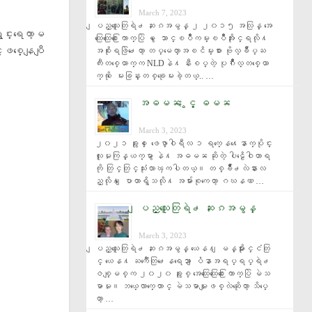
March 7, 2023
ျပည္သူေတြရဲ႕ ဆႏၵအမွန္ ၂ ၂၀၁၅ အလြန္ အေ
ရွင္းရေတာ့မ
ထြေထြေ႐ြးေကာက္ပြဲ မွ ေသာင္ၿပိဳကမ္းၿပိဳအႏိုင္ရလို႔ 
ျဖစ္ေနျပီျ
အစိုးရဖြဲ႕ေတာ့ တပ္မေတာ္အၿငိမ္းစား ဗိုလ္ခ်ဳပ္ႀ
ကီးတစ္ေယာက္က NLDနဲ႔ နီးစပ္တဲ့ ပုဂၢိဳလ္တစ္ေယာ
က္ကို ေမးခြန္းတစ္ခုေမးခဲ့တယ္.. …
အဓမၼ ႏွင့္ ဓမၼ
March 3, 2023
၂၀၂၁ ခုႏွစ္ ေဖေဖာ္ဝါရီလ ၁ ရက္ေန႔ေနာက္ပိုင္း 
လူမႈကြန္ယက္မွာ နဲ႔ အဓမၼ ဆိုတဲ့ ပါဠိေဝါဟာရ
ကို တြင္တြင္သုံးလာၾကပါတယ္။ တစ္ခ်ိဳ႕လဲနားလ
ည္လို႔ ေျပာတာရွိသလို႔ အမ်ားစုကေတာ့ ဂဃနဏ …
ျပည္သူေတြရဲ႕ ဆႏၵအမွန္
March 3, 2023
ျပည္သူေတြရဲ႕ ဆႏၵအမွန္ ယေန႔ ျမန္မာႏိုင္ငံတြ
င္ ယေန႔ ႀကဳံေတြ႕ေနရေသာ ျပႆနာအရပ္ရပ္ရဲ႕ 
ဇစ္ျမစ္က ၂၀၂၀ ခုႏွစ္ အေထြေထြေ႐ြးေကာက္ပြဲ မဲသ
မာမႈ။ ဘယ္ေလာက္ေတာင္ မဲသမာမႈျဖစ္လဲဆိုေတာ့ သိပ္ေ
တာ့ …