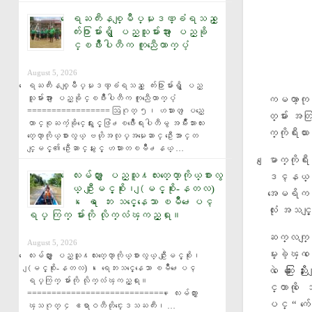
ေရႀကီးနစ္ျမဳပ္မႈဒဏ္ခံရသည့္ ေ
က်း႐ြာမ်ားရွိ ျပည္သူမ်ားအား ျပည္ခို
င္ၿဖိဳးပါတီက ကူညီေထာက္ပံ့
August 5, 2026
ေရႀကီးနစ္ျမဳပ္မႈဒဏ္ခံရသည့္ ေက်း႐ြာမ်ားရွိ ျပည္
သူမ်ားအား ျပည္ခိုင္ၿဖိဳးပါတီက ကူညီေထာက္ပံ့ 
ကမၻာ့ကုလ
================= ဩဂုတ္ ၅၊ ဟသၤာတ ျပည္ေ
တ္မ်ား အတ
ထာင္စုႀကံ့ခိုင္ေရးႏွင့္ဖြံ႕ၿဖိဳးေရးပါတီမွ အမ်ိဳးသားလႊ
က္ကိုရီးယ
တ္ေတာ္ကိုယ္စားလွယ္ ဗဟိုအလုပ္အမႈေဆာင္ ဦးေအာင္တ
င္ျမင့္၏ ဦးေဆာင္မႈႏွင့္ ဟသၤာတၿမိဳ႕နယ္ …
ေျမာက္ကိ
ေလးမ်က္ႏွာ ျပည္သူ႔လႊတ္ေတာ္ကိုယ္စားလွ
ဒၚနယ္ထရမ
ယ္ ဦးျမင့္စိုး၊ (ျမင့္စိုး-နတလ)
အေမရိကန္တ
၊ ေရ ေဘး သင့္ေနေသာ ၿမိဳ႕ေပၚ
လံုး အသင္
ရပ္ ကြက္ မ်ားကို လိုက္လံၾကည့္ရႈ။
ဆက္လက္ျပီး
August 5, 2026
မ္းခဲ့ၾက 
ေလးမ်က္ႏွာ ျပည္သူ႔လႊတ္ေတာ္ကိုယ္စားလွယ္ ဦးျမင့္စိုး၊ 
(ျမင့္စိုး-နတလ) ၊ ေရေဘးသင့္ေနေသာ ၿမိဳ႕ေပၚ 
လဲ ေဆြးေႏြ
ရပ္ကြက္ မ်ားကို လိုက္လံၾကည့္ရႈ။ 
င္တာကို ေသ
============================= ေလးမ်က္ႏွာ 
ပင္ “ က်ေ
ၾသဂုတ္ ၄ ဧရာဝတီတိုင္းေဒသႀကီး၊ …