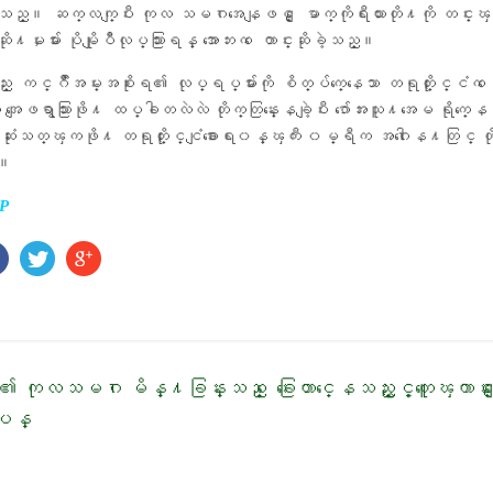
ဲ့သည္။ ဆက္လက္ျပီး ကုလ သမဂၢအေနျဖင့္ ေျမာက္ကိုရီးယားတို႔ကို တင္းၾ
ို႔မႈမ်ား ပိုမိုျပဳလုပ္သြားရန္ အာေဘးက ေတာင္းဆိုခဲ့သည္။
္း ကင္ဂ်ံဳအမ္းအစိုးရ၏ လုပ္ရပ္မ်ားကို စိတ္ပ်က္ေနေသာ တရုတ္ႏိုင္ငံက ေဆြးေႏြ
အေျဖရွာသြားဖုိ႔ ထပ္ခါတလဲလဲ တုိက္တြန္းေနခဲ့ျပီး ဂ်ာေအးသူ႔အေမ ရိုက္ေ
ံုးသတ္ၾကဖုိ႔ တရုတ္ႏိုင္ငံျခားေရး၀န္ၾကီး ၀မ္ရီက အဂၤါေန႔တြင္ တိုက
္။
FP
ကုလသမဂၢ မိန္႔ခြန္းသည္ ေခြးေဟာင္ေနသည္ႏွင့္တူေၾကာင္း ေ
ျပန္