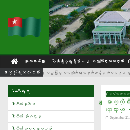
မူလစာမ်က္ႏွာ
ျပည္တြင္းသတင္းမ်ား
ပါတီလွဳပ္ရွားမွဳမ်ား
ေနာက္ဆံုးရသတင္းမ်ား
ျပည္ တြင္း စက္သုံးဆီေဈး တစ္လီတာလွ်င္ က်ပ္ ၁၇
တစ္လကို လူတူစက္႐ုပ္ ၁၀၀၀ ထုတ္လုပ္မယ့္ မစ္
UFC 331 ၿပိဳင္ ပြဲ မွာ ထိပ္ဆုံးေခါင္ ပြဲ ႀကီးအျဖစ္ ထိုး ရ ေတာ့ မယ့္ လက္ရွိ ခ်
ပါတီေရးရာ
ႏိုင္ငံတကာသတင္
ယြမ္ ၂၀၀၀ တန္ က်န္းမာေရး လက္ စြပ္ Casio မိတ္ဆက္
ေျမာက္က
ပါတီ၏မူ၀ါဒ
တ္ေတာ့ဟု
ႏိုင္ငံေတာ္သမၼတ ထိုင္းႏိုင္ငံသို႔ ေရာက္ရွိ
ပါတီ၏ သႏိၷဌာန္
ေလ့က်င့္ေရး ဝတ္စုံ အ တြ က္ ေပါင္ သန္း ၂၀ တန္ စ ပြ န္ဆာ စာခ်ဳပ္ကို မန္ယူ ခ
September 21
ျမန္မာ့လက္ေ႐ြးစင္ အမ်ိဳးသားအသင္းႏွင့္ အမ်ိဳးသမီးအသင္းတို႔ ကြင္း သြင္း ျခင္း
ပါတီ၏လုပ္ငန္းစဥ္မ်ား