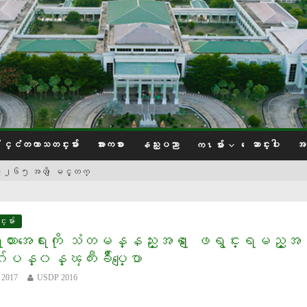
ႏိုင္ငံတကာသတင္းမ်ား
အားကစား
နည္းပညာ
ေဆာင္းပါး
အင
က႑မ်ား
၀ မွ ၂၆၅ အထိ ျမင့္တက္
ဆူဘီရွီ
န္ပီယံ ‌Joshua Van
းမ်ား
ိုရီးယားအေရးကို သံတမန္နည္းအရ ေျဖရွင္းရမည့္အ
 ဂ်ပန္၀န္ၾကီးခ်ဳပ္ေျပာ
်ဳပ္ဆို
, 2017
USDP 2016
ခတ္ကစားနည္း၌ ေငြ တံဆိပ္ဆုမ်ားအသီးသီး ဆြတ္ခူး