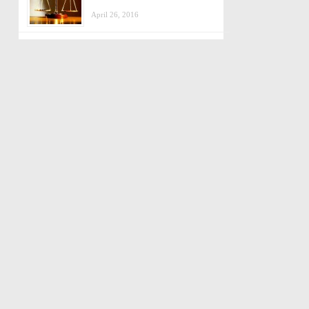
April 26, 2016