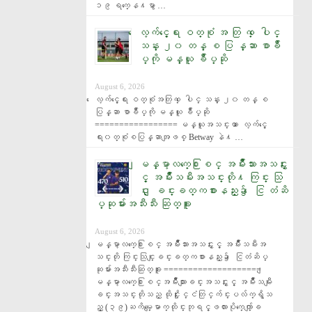
၁၉ ရက္ေန႔မွာ …
ေလ့က်င့္ေရး ဝတ္စုံ အ တြ က္ ေပါင္
သန္း ၂၀ တန္ စ ပြ န္ဆာ စာခ်ဳ
ပ္ကို မန္ယူ ခ်ဳပ္ဆို
August 6, 2026
ေလ့က်င့္ေရး ဝတ္စုံအတြက္ ေပါင္ သန္း ၂၀ တန္ စ
ပြန္ဆာ စာခ်ဳပ္ကို မန္ယူ ခ်ဳပ္ဆို 
================= မန္ယူအသင္းဟာ ေလ့က်င့္ေ
ရး၀တ္စုံစပြန္ဆာအျဖစ္ Betway နဲ႔ …
ျမန္မာ့လက္ေ႐ြးစင္ အမ်ိဳးသားအသင္းႏွ
င့္ အမ်ိဳးသမီးအသင္းတို႔ ကြင္း သြ
င္း ျခင္းခတ္ကစားနည္း၌ ေငြ တံဆိ
ပ္ဆုမ်ားအသီးသီး ဆြတ္ခူး
August 6, 2026
ျမန္မာ့လက္ေ႐ြးစင္ အမ်ိဳးသားအသင္းႏွင့္ အမ်ိဳးသမီးအ
သင္းတို ကြင္းသြင္းျခင္းခတ္ကစားနည္း၌ ေငြတံဆိပ္
ဆုမ်ားအသီးသီးဆြတ္ခူး ==================== ျ
မန္မာ့လက္ေ႐ြးစင္အမ်ိဳးသားျခင္းအသင္းႏွင့္ အမ်ိဳးသမီးျ
ခင္းအသင္းတိုသည္ ထိုင္းႏိုင္ငံတြင္က်င္းပလ်က္ရွိသ
ည့္ (၃၉)ႀကိမ္ေျမာက္ထိုင္းဘုရင့္ဖလားပိုက္ေက်ာ္ျခ