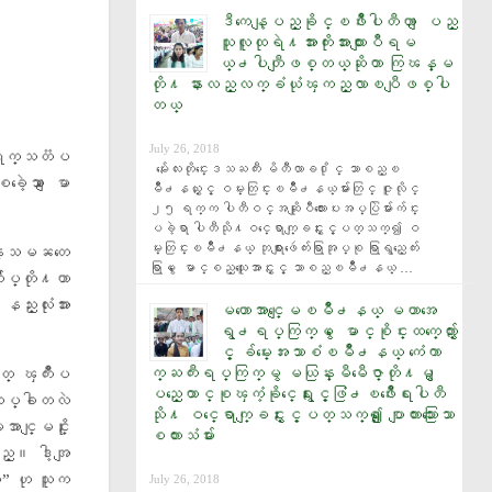
ဒီကေန့ျပည္ခုိင္ၿဖိဳးပါတီဟာ ျပည္
သူလူထုရဲ႔အားကိုးအားထားျပဳရမ
ယ္႕ပါတီျဖစ္တယ္ဆိုတာ ကြၽန္မ
တို႔ နားလည္လက္ခံယုံၾကည္လာၿပီျဖစ္ပါ
တယ္
July 26, 2018
သာရက္သတၱပ
  မႏၲေလးတိုင္းေဒသႀကီး မိတီၴလာခ႐ိုင္ သာစည္ၿ
ဲ့ေသာ ေျမာ
မိဳ႕နယ္ႏွင့္ ဝမ္းတြင္းၿမိဳ႕နယ္မ်ားတြင္ ဇူလိုင္ 
၂၅ ရက္က ပါတီဝင္အဆိုျပဳလႊာေပးအပ္ပြဲမ်ားက်င္း
ပခဲ့ရာ ပါတီသို႔ဝင္ေရာက္ျခင္းႏွင့္ပတ္သက္၍ ဝ
မ္းတြင္းၿမိဳ႕နယ္ ဘုရားျဖဴေက်းရြာအုပ္စု ရြာရွည္ေက်း
ိကန္သမၼတေ
ရြာမွ ေမာင္စည္သူေအာင္ႏွင့္ သာစည္ၿမိဳ႕နယ္ …
ဳပ္တို႔ဟာ
ည္းလံုးအား
မဟာေအာင္ေျမၿမိဳ႕နယ္ မဟာအေ
ရွ႕ရပ္ကြက္မွ ေမာင္စုိင္းထက္ေက်ာ္ႏွ
င့္ ခ်မ္းေအးသာစံၿမိဳ႕နယ္ ကံေကာ
က္ႀကီးရပ္ကြက္မွ မယြန္းမီမီေဇာ္တုိ႔မွ ျ
ျပတ္ ၾကိဳးပ
ပည္ေထာင္စုၾကံ့ခုိင္ေရးႏွင့္ဖြံ႕ၿဖိဳးေရးပါတီ
႔ ထပ္ခါတလဲ
သုိ႔ ဝင္ေရာက္ျခင္းႏွင့္ပတ္သက္၍ ​ေျပာျကားသြား​ေသာ
အာင္ျမင္ႏုိ
စကားသံမ်ား
့သည္။ ဒါ့အျ
ပါ” ဟု သူက
July 26, 2018