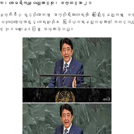
ၢ၊ အေမရိကန္ျပည္ေထာင္စု၊ စက္တင္ဘာ ၂၁
းႏွင့္ ေဆးဝါးပစၥည္းမ်ားအား ျပည္ခိုင္ၿဖိဳးပါတီမွ လႉဒါန္း
ီးခ်ဳပ္ ရွင္ဇိုအာေဘးက ေျမာက္ကိုရီးယားအေရးကို ေဆြးေႏြးညႈိႏႈိင္းနည္းအရ ေျဖ
ီက ကူညီေထာက္ပံ့
္မဟုတ္ေတာ့ေၾကာင္းႏွင့္ အေရးယူဖို႔ ေရြးခ်ယ္စရာနည္းလမ္းအားလံုး အဆင္သင့္
္း ဗုဒၶဟူးေန႔တြင္ ေျပာၾကားခဲ့သည္။