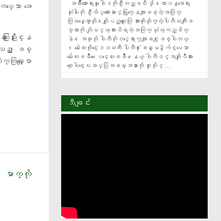
  အမ်ဳိးသားေရးမူဝါဒကိုဦးတည္ၿပီး ဒို႔တာဝန္အေရး
ကပ္ေသာ အေ
သံုးပါးကို ဦးထိပ္ထားေဆာင္ရြက္ေနတာျဖစ္တဲ့အတြက္ 
ကြၽန္ေတာ္တို႔လိုျပည္သူေတြ အားကိုးထိုက္တဲ့ပါတီႀကီးျဖ
စ္တာကို သိျမင္ၾကားသိရတဲ့အတြက္ ယံုၾကည္စိတ္
းညိႈႏႈိင္းန
နဲ႔ အခုလို ပါတီကိုဝင္ေရာက္လာျခင္းျဖစ္ပါတယ္​
။ မႏၲေလးတိုင္းေဒသႀကီး ပါတီ႐ံုးခန္းမ၌က်င္းပေသာ 
နသည့္ ျဖစ္
မႏၲေလးၿမိဳ႕ေပၚေလးၿမိဳ႕နယ္ ပါတီဝင္အဆုိျပဳလႊာ
္တြန္းေျပာ
စုေပါင္းေပးအပ္ပြဲအခမ္းအနားကုိ ဇူလိုင္ …
သီချင်း
ျမာက္ကို