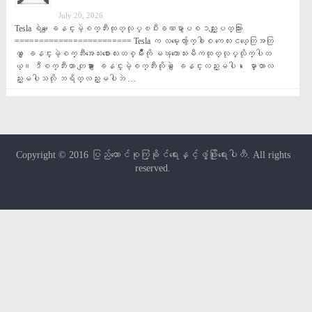
July 20, 2026
Tesla ရဲ႕‌ေျခနင္းမဲ့စက္ဘီးထုတ္လုပ္ၿပီးခဏမွာပစၥည္းျပတ္သြား 
======================== Tesla က လမ္းေလွ်ာက္ခါစ ကေလးငယ္ေတြအတြ
က္ ေျခနင္းမဲ့စက္ဘီးအေသးစားေလးတစ္မ်ိဳးကို မၾကာေသးမီကထုတ္လုပ္လိုက္ပါတ
ယ္။ ဒီစက္ဘီးဟာ တျခား ေျခနင္းမဲ့စက္ဘီးလိုပဲ ေျခနင္းလည္းမပါ၊ ေမာ္တာလ
ည္းမပါသလို ဘရိတ္လည္းမပါဘဲ …
Copyright © 2016
ပြည်ထောင်စုကြံ့ခိုင်ရေးနှင့်ဖွံ့ဖြိုးရေးပါတီ
. All rights
reserved.