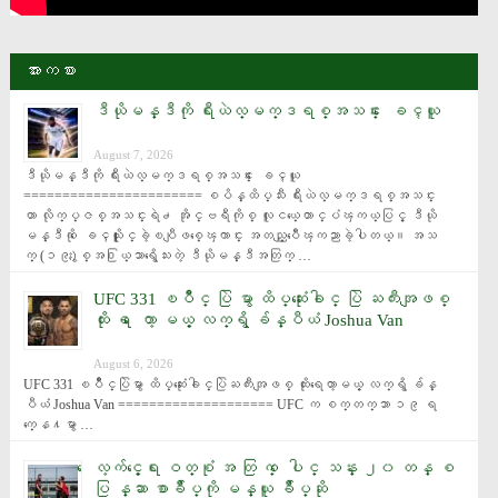
အားကစား
ဒီယိုမန္ဒီကို ရီးယဲလ္မက္ဒရစ္အသင္း ေခၚယူ
August 7, 2026
ဒီယိုမန္ဒီကို ရီးယဲလ္မက္ဒရစ္အသင္း ေခၚယူ 
======================= စပိန္ထိပ္သီး ရီးယဲလ္မက္ဒရစ္အသင္း
ဟာ လိုက္ပ္ဇစ္အသင္းရဲ႕ အိုင္ဗရီကိုစ္ လူငယ္ေတာင္ပံၾကယ္ပြင့္ ဒီယို
မန္ဒီကို ေခၚယူႏိုင္ခဲ့ၿပီျဖစ္ေၾကာင္း အတည္ျပဳေၾကညာခဲ့ပါတယ္။ အသ
က္ (၁၉)ႏွစ္အ႐ြယ္သာရွိေသးတဲ့ ဒီယိုမန္ဒီအတြက္ …
UFC 331 ၿပိဳင္ ပြဲ မွာ ထိပ္ဆုံးေခါင္ ပြဲ ႀကီးအျဖစ္
ထိုး ရ ေတာ့ မယ့္ လက္ရွိ ခ်န္ပီယံ ‌Joshua Van
August 6, 2026
UFC 331 ၿပိဳင္ပြဲမွာ ထိပ္ဆုံးေခါင္ပြဲႀကီးအျဖစ္ ထိုးရေတာ့မယ့္ လက္ရွိ ခ်န္
ပီယံ ‌Joshua Van ==================== UFC က စက္တက္ဘာ ၁၉ ရ
က္ေန႔မွာ …
ေလ့က်င့္ေရး ဝတ္စုံ အ တြ က္ ေပါင္ သန္း ၂၀ တန္ စ
ပြ န္ဆာ စာခ်ဳပ္ကို မန္ယူ ခ်ဳပ္ဆို