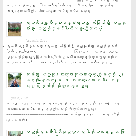
================================= ဩဂုတ္ ၅၊ ေလးမ်က္ႏွာ ျပည္ေ
ထာင္စုႀကံ့ခိုင္ေရးႏွင့္ဖြံ႕ၿဖိဳးေရးပါတီဥကၠ႒ ဦးခင္ရီ၏ လမ္းၫႊန္ခ်က္
အရ ေရေဘးႀကဳံေတြ႕ခံစားေနရေသာ ေလးမ်က္ႏွာၿမိဳ႕နယ္မွ …
ေရႀကီးနစ္ျမဳပ္မႈဒဏ္ခံရသည့္ ေက်း႐ြာမ်ားရွိ ျပည္သူ
မ်ားအား ျပည္ခိုင္ၿဖိဳးပါတီက ကူညီေထာက္ပံ့
August 5, 2026
ေရႀကီးနစ္ျမဳပ္မႈဒဏ္ခံရသည့္ ေက်း႐ြာမ်ားရွိ ျပည္သူမ်ားအား ျပည္ခိုင္ၿဖိဳး
ပါတီက ကူညီေထာက္ပံ့ ================= ဩဂုတ္ ၅၊ ဟသၤာတ ျပည္ေထာ
င္စုႀကံ့ခိုင္ေရးႏွင့္ဖြံ႕ၿဖိဳးေရးပါတီမွ အမ်ိဳးသားလႊတ္ေတာ္ကိုယ္စားလွယ္ ဗဟိုအ
လုပ္အမႈေဆာင္ ဦးေအာင္တင္ျမင့္၏ ဦးေဆာင္မႈႏွင့္ ဟသၤာတၿမိဳ႕နယ္ …
ေလးမ်က္ႏွာ ျပည္သူ႔လႊတ္ေတာ္ကိုယ္စားလွယ္ ဦးျမင့္စိုး၊ (ျ
မင့္စိုး-နတလ) ၊ ေရ ေဘး သင့္ေနေသာ ၿမိဳ႕ေပၚ
ရပ္ ကြက္ မ်ားကို လိုက္လံၾကည့္ရႈ။
August 5, 2026
ေလးမ်က္ႏွာ ျပည္သူ႔လႊတ္ေတာ္ကိုယ္စားလွယ္ ဦးျမင့္စိုး၊ (ျမင့္စိုး-နတလ) ၊ ေရေ
ဘးသင့္ေနေသာ ၿမိဳ႕ေပၚ ရပ္ကြက္ မ်ားကို လိုက္လံၾကည့္ရႈ။ 
============================= ေလးမ်က္ႏွာ ၾသဂုတ္ ၄ ဧရာဝတီတို
င္းေဒသႀကီး၊ …
ျပည္ခိုင္ၿဖိဳးပါတီဒုဥကၠ႒မွ ဝါဆိုသကၤန္းႏွင့္ လႉ ဖြ