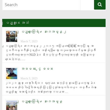
ျပည္သူ႔အသံ
ျပည္သူေတြရဲ႕ ဆႏၵအမွန္ ၂
March 7, 2023
ျပည္သူေတြရဲ႕ ဆႏၵအမွန္ ၂ ၂၀၁၅ အလြန္ အေထြေထြေ႐ြးေကာက္ပြဲ မွ ေသာ
င္ၿပိဳကမ္းၿပိဳအႏိုင္ရလို႔ အစိုးရဖြဲ႕ေတာ့ တပ္မေတာ္အၿငိမ္းစား ဗိုလ္ခ်ဳ
ပ္ႀကီးတစ္ေယာက္က NLDနဲ႔ နီးစပ္တဲ့ ပုဂၢိဳလ္တစ္ေယာက္ကို ေမးခြန္းတစ္
ခုေမးခဲ့တယ္.. …
အဓမၼ ႏွင့္ ဓမၼ
March 3, 2023
၂၀၂၁ ခုႏွစ္ ေဖေဖာ္ဝါရီလ ၁ ရက္ေန႔ေနာက္ပိုင္း လူမႈကြန္ယက္မွာ နဲ႔ 
အဓမၼ ဆိုတဲ့ ပါဠိေဝါဟာရကို တြင္တြင္သုံးလာၾကပါတယ္။ တစ္ခ်ိဳ႕လဲနား
လည္လို႔ ေျပာတာရွိသလို႔ အမ်ားစုကေတာ့ ဂဃနဏ …
ျပည္သူေတြရဲ႕ ဆႏၵအမွန္