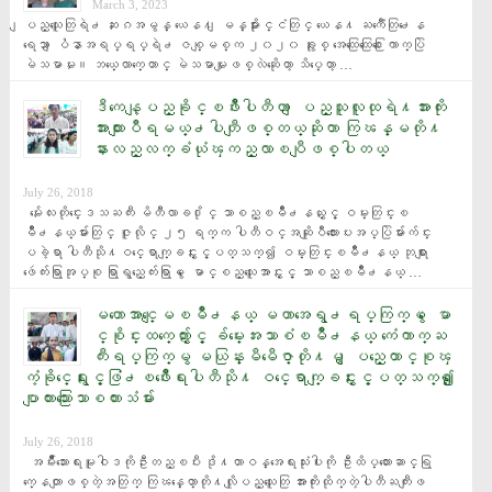
March 3, 2023
ျပည္သူေတြရဲ႕ ဆႏၵအမွန္ ယေန႔ ျမန္မာႏိုင္ငံတြင္ ယေန႔ ႀကဳံေတြ႕ေန
ရေသာ ျပႆနာအရပ္ရပ္ရဲ႕ ဇစ္ျမစ္က ၂၀၂၀ ခုႏွစ္ အေထြေထြေ႐ြးေကာက္ပြဲ 
မဲသမာမႈ။ ဘယ္ေလာက္ေတာင္ မဲသမာမႈျဖစ္လဲဆိုေတာ့ သိပ္ေတာ့ …
ဒီကေန့ျပည္ခုိင္ၿဖိဳးပါတီဟာ ျပည္သူလူထုရဲ႔အားကိုး
အားထားျပဳရမယ္႕ပါတီျဖစ္တယ္ဆိုတာ ကြၽန္မတို႔
နားလည္လက္ခံယုံၾကည္လာၿပီျဖစ္ပါတယ္
July 26, 2018
  မႏၲေလးတိုင္းေဒသႀကီး မိတီၴလာခ႐ိုင္ သာစည္ၿမိဳ႕နယ္ႏွင့္ ဝမ္းတြင္းၿ
မိဳ႕နယ္မ်ားတြင္ ဇူလိုင္ ၂၅ ရက္က ပါတီဝင္အဆိုျပဳလႊာေပးအပ္ပြဲမ်ားက်င္း
ပခဲ့ရာ ပါတီသို႔ဝင္ေရာက္ျခင္းႏွင့္ပတ္သက္၍ ဝမ္းတြင္းၿမိဳ႕နယ္ ဘုရားျ
ဖဴေက်းရြာအုပ္စု ရြာရွည္ေက်းရြာမွ ေမာင္စည္သူေအာင္ႏွင့္ သာစည္ၿမိဳ႕နယ္ …
မဟာေအာင္ေျမၿမိဳ႕နယ္ မဟာအေရွ႕ရပ္ကြက္မွ ေမာ
င္စုိင္းထက္ေက်ာ္ႏွင့္ ခ်မ္းေအးသာစံၿမိဳ႕နယ္ ကံေကာက္ႀ
ကီးရပ္ကြက္မွ မယြန္းမီမီေဇာ္တုိ႔မွ ျပည္ေထာင္စုၾ
ကံ့ခုိင္ေရးႏွင့္ဖြံ႕ၿဖိဳးေရးပါတီသုိ႔ ဝင္ေရာက္ျခင္းႏွင့္ပတ္သက္၍ ​ေျ
ပာျကားသြား​ေသာစကားသံမ်ား
July 26, 2018
  အမ်ဳိးသားေရးမူဝါဒကိုဦးတည္ၿပီး ဒို႔တာဝန္အေရးသံုးပါးကို ဦးထိပ္ထားေဆာင္ရြ
က္ေနတာျဖစ္တဲ့အတြက္ ကြၽန္ေတာ္တို႔လိုျပည္သူေတြ အားကိုးထိုက္တဲ့ပါတီႀကီးျဖ