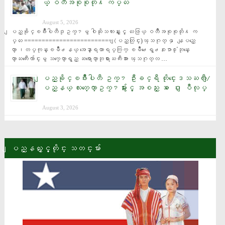
ယ္ ဝတၳဳအစုစုတို႔ ကပ္လႉ
August 5, 2026
ျပည္ခိုင္ၿဖိဳးပါတီဒုဥကၠ႒မွ ဝါဆိုသကၤန္းႏွင့္ လႉဖြယ္ ဝတၳဳအစုစုတို႔ က
ပ္လႉ ========================= (ျပည္တြင္း)ၾသဂုတ္ ၄ ေနျပည္ေ
တာ္ ၊တပ္ကုန္းၿမိဳ႕နယ္ အေနာ္ရထာရပ္ကြက္ ၿမိဳ႕ေရွ႕စႏၵာ႐ုံဘုန္းေ
တာ္ႀကီးေက်ာင္းမွ သက္ေတာ္ရွည္ ဆရာေတာ္ဘုရားႀကီးအား ၾသဂုတ္လ …
ျပည္ခိုင္ၿဖိဳးပါတီ ဥကၠ႒ ဦးခင္ရီ တိုင္းေဒသႀကီး/ျ
ပည္နယ္ လႊတ္ေတာ္ဥကၠ႒မ်ားႏွင့္ အစည္း အ ေဝး ျပဳလုပ္
August 3, 2026
ျပည္နယ္ႏွင့္တိုင္း သတင္းမ်ား