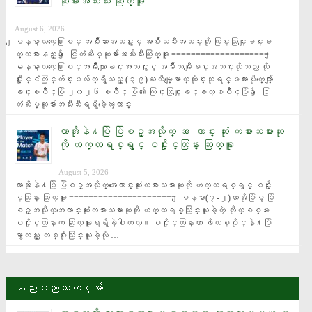
ဆုမ်ားအသီးသီး ဆြတ္ခူး
August 6, 2026
ျမန္မာ့လက္ေ႐ြးစင္ အမ်ိဳးသားအသင္းႏွင့္ အမ်ိဳးသမီးအသင္းတို ကြင္းသြင္းျခင္းခ
တ္ကစားနည္း၌ ေငြတံဆိပ္ဆုမ်ားအသီးသီးဆြတ္ခူး ==================== ျ
မန္မာ့လက္ေ႐ြးစင္အမ်ိဳးသားျခင္းအသင္းႏွင့္ အမ်ိဳးသမီးျခင္းအသင္းတိုသည္ ထို
င္းႏိုင္ငံတြင္က်င္းပလ်က္ရွိသည့္ (၃၉)ႀကိမ္ေျမာက္ထိုင္းဘုရင့္ဖလားပိုက္ေက်ာ္ျ
ခင္းၿပိဳင္ပြဲ ၂၀၂၆ ၿပိဳင္ ပြဲ၏ ကြင္းသြင္းျခင္းခတ္ၿပိဳင္ပြဲ၌ ေငြ
တံဆိပ္ဆုမ်ားအသီးသီးရရွိခဲ့ေၾကာင္း …
လာအိုနဲ႔ပြဲ ပြဲစဥ္အလိုက္ အ ေကာင္း ဆုံး ကစားသမားဆု
ကို ဟက္ထရစ္ရွင္ ဝင္းႏိုင္ထြန္း ဆြတ္ခူး
August 5, 2026
လာအိုနဲ႔ပြဲ ပြဲစဥ္အလိုက္အေကာင္းဆုံးကစားသမားဆုကို ဟက္ထရစ္ရွင္ ဝင္းႏို
င္ထြန္း ဆြတ္ခူး ====================== ျမန္မာ(၇-၂)လာအိုပြဲမွ ပြဲ
စဥ္အလိုက္အေကာင္းဆုံးကစားသမားဆုကို ဟက္ထရစ္သြင္းယူခဲ့တဲ့ တိုက္စစ္မႉး 
ဝင္းႏိုင္ထြန္းက ဆြတ္ခူးရရွိခဲ့ပါတယ္။ ဝင္းႏိုင္ထြန္းဟာ ဖိလစ္ပိုင္နဲ႔ပြဲ
မွာလည္း တစ္ဂိုးသြင္းယူခဲ့လို …
နည္းပညာသတင္းမ်ား