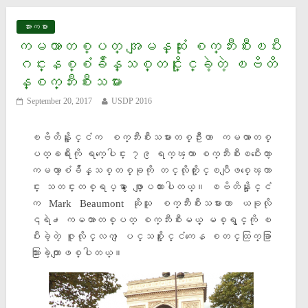
အားကစား
ကမၻာတစ္ပတ္ အျမန္ဆံုး စက္ဘီးစီးၿပီး
ဂင္းနစ္စံခ်ိန္သစ္တင္ႏိုင္ခဲ့တဲ့ ၿဗိတိ
န္စက္ဘီးစီးသမား
September 20, 2017
USDP 2016
ၿဗိတိန္ႏိုင္ငံက စက္ဘီးစီးသမားတစ္ဦးဟာ ကမၻာတစ္
ပတ္ခရီးကို ရက္ေပါင္း ၇၉ ရက္ၾကာ စက္ဘီးစီးၿပီးေတာ့
ကမၻာ့စံခ်ိန္သစ္တစ္ခုကို တင္လုိက္ႏိုင္ၿပီျဖစ္ေၾကာ
င္း သတင္းတစ္ရပ္မွာ ေဖာ္ျပထားပါတယ္။ ၿဗိတိန္ႏိုင္ငံ
က Mark Beaumont ဆိုသူ စက္ဘီးစီးသမားဟာ ယခုလို
၎ရဲ႕ ကမၻာတစ္ပတ္ စက္ဘီးစီးမယ့္ မစ္ရွင္ကို ၿ
ပီးခဲ့တဲ့ ဇူလိုင္လက ျပင္သစ္ႏိုင္ငံကေန စတင္ထြက္ခြာ
သြားခဲ့တာျဖစ္ပါတယ္။