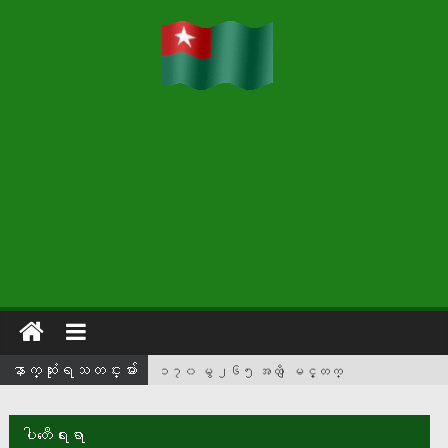
ေနာက္ဆံုးရသတင္းမ်ား
တစ္လကို လူတူစက္႐ုပ္ ၁၀၀၀ ထုတ္လုပ္မ
ယ့္ မစ္ဆူဘီရွီ
UFC 331 ၿပိဳင္ ပြဲ မွာ ထိပ္ဆုံးေခါင္ ပြဲ ႀကီးအျဖစ္ ထိုး ရ ေတာ့ မယ့္ လက္ရွိ
ပါတီေရးရာ