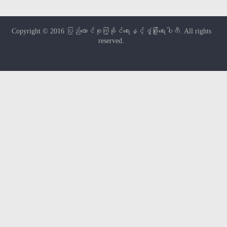
Copyright © 2016
ပြည်ထောင်စုကြံ့ခိုင်ရေးနှင့်ဖွံ့ဖြိုးရေးပါတီ
. All rights
reserved.