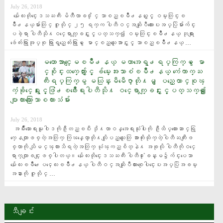
July 26, 2018
  မႏၲေလးတိုင္းေဒသႀကီး မိတီၴလာခ႐ိုင္ သာစည္ၿမိဳ႕နယ္ႏွင့္ ဝမ္းတြင္းၿ
မိဳ႕နယ္မ်ားတြင္ ဇူလိုင္ ၂၅ ရက္က ပါတီဝင္အဆိုျပဳလႊာေပးအပ္ပြဲမ်ားက်င္း
ပခဲ့ရာ ပါတီသို႔ဝင္ေရာက္ျခင္းႏွင့္ပတ္သက္၍ ဝမ္းတြင္းၿမိဳ႕နယ္ ဘုရားျ
ဖဴေက်းရြာအုပ္စု ရြာရွည္ေက်းရြာမွ ေမာင္စည္သူေအာင္ႏွင့္ သာစည္ၿမိဳ႕နယ္ …
မဟာေအာင္ေျမၿမိဳ႕နယ္ မဟာအေရွ႕ရပ္ကြက္မွ ေမာ
င္စုိင္းထက္ေက်ာ္ႏွင့္ ခ်မ္းေအးသာစံၿမိဳ႕နယ္ ကံေကာက္ႀ
ကီးရပ္ကြက္မွ မယြန္းမီမီေဇာ္တုိ႔မွ ျပည္ေထာင္စုၾ
ကံ့ခုိင္ေရးႏွင့္ဖြံ႕ၿဖိဳးေရးပါတီသုိ႔ ဝင္ေရာက္ျခင္းႏွင့္ပတ္သက္၍ ​ေျ
ပာျကားသြား​ေသာစကားသံမ်ား
July 26, 2018
  အမ်ဳိးသားေရးမူဝါဒကိုဦးတည္ၿပီး ဒို႔တာဝန္အေရးသံုးပါးကို ဦးထိပ္ထားေဆာင္ရြ
က္ေနတာျဖစ္တဲ့အတြက္ ကြၽန္ေတာ္တို႔လိုျပည္သူေတြ အားကိုးထိုက္တဲ့ပါတီႀကီးျဖ
စ္တာကို သိျမင္ၾကားသိရတဲ့အတြက္ ယံုၾကည္စိတ္နဲ႔ အခုလို ပါတီကိုဝင္ေ
ရာက္လာျခင္းျဖစ္ပါတယ္​။ မႏၲေလးတိုင္းေဒသႀကီး ပါတီ႐ံုးခန္းမ၌က်င္းပေသာ 
မႏၲေလးၿမိဳ႕ေပၚေလးၿမိဳ႕နယ္ ပါတီဝင္အဆုိျပဳလႊာစုေပါင္းေပးအပ္ပြဲအခမ္း
အနားကုိ ဇူလိုင္ …
သီချင်း