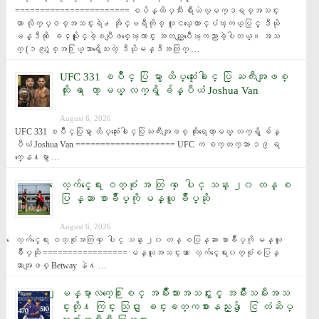
======================= စပိန္ထိပ္သီး ရီးယဲလ္မက္ဒရစ္အသင္း
ဟာ လိုက္ပ္ဇစ္အသင္းရဲ႕ အိုင္ဗရီကိုစ္ လူငယ္ေတာင္ပံၾကယ္ပြင့္ ဒီယို
မန္ဒီကို ေခၚယူႏိုင္ခဲ့ၿပီျဖစ္ေၾကာင္း အတည္ျပဳေၾကညာခဲ့ပါတယ္။ အသ
က္ (၁၉)ႏွစ္အ႐ြယ္သာရွိေသးတဲ့ ဒီယိုမန္ဒီအတြက္ …
UFC 331 ၿပိဳင္ ပြဲ မွာ ထိပ္ဆုံးေခါင္ ပြဲ ႀကီးအျဖစ္
ထိုး ရ ေတာ့ မယ့္ လက္ရွိ ခ်န္ပီယံ ‌Joshua Van
August 6, 2026
UFC 331 ၿပိဳင္ပြဲမွာ ထိပ္ဆုံးေခါင္ပြဲႀကီးအျဖစ္ ထိုးရေတာ့မယ့္ လက္ရွိ ခ်န္
ပီယံ ‌Joshua Van ==================== UFC က စက္တက္ဘာ ၁၉ ရ
က္ေန႔မွာ …
ေလ့က်င့္ေရး ဝတ္စုံ အ တြ က္ ေပါင္ သန္း ၂၀ တန္ စ
ပြ န္ဆာ စာခ်ဳပ္ကို မန္ယူ ခ်ဳပ္ဆို
August 6, 2026
ေလ့က်င့္ေရး ဝတ္စုံအတြက္ ေပါင္ သန္း ၂၀ တန္ စပြန္ဆာ စာခ်ဳပ္ကို မန္ယူ 
ခ်ဳပ္ဆို ================= မန္ယူအသင္းဟာ ေလ့က်င့္ေရး၀တ္စုံစပြန္
ဆာအျဖစ္ Betway နဲ႔ …
ျမန္မာ့လက္ေ႐ြးစင္ အမ်ိဳးသားအသင္းႏွင့္ အမ်ိဳးသမီးအသ
င္းတို႔ ကြင္း သြင္း ျခင္းခတ္ကစားနည္း၌ ေငြ တံဆိပ္