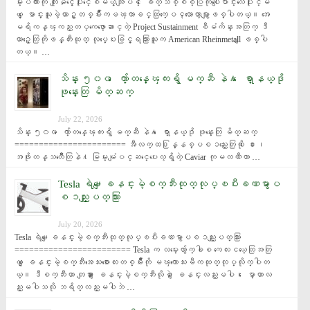
မ္းပကားကို တိုးျမႇင့္ေပးႏိုင္ေစမယ့္အျပင္ ေခတ္သစ္စစ္ပြဲကိုပါေျပာင္းလဲေပးႏိုင္မ
ယ့္ ေမာင္းသူမဲ့ယာဥ္တစ္မ်ိဳးကမၾကာခင္ထြက္ေပၚလာေတာ့မွာျဖစ္ပါတယ္။ အေ
မရိကန္ၾကည္းတပ္ကေဖာ္ေဆာင္တဲ့ Project Sustainment စီမံကိန္းအတြက္ ဒီ
ယာဥ္ေတြကိုဖန္တီးထုတ္ လုပ္ေပးခြင့္ရသြားသူက American Rheinmetall ျဖစ္ပါ
တယ္။ …
သိန္း ၅၀၀ ေက်ာ္တန္ေၾကးရွိ မက္ဆီ နဲ႔ ေရာ္နယ္ဒို
ဖုန္းေတြ မိတ္ဆက္
July 22, 2026
သိန္း ၅၀၀ ေက်ာ္တန္ေၾကးရွိ မက္ဆီ နဲ႔ ေရာ္နယ္ဒို ဖုန္းေတြ မိတ္ဆက္ 
======================= အီလက္ထ႐ြန္နစ္ပစၥည္းေတြကို ေ႐ႊ၊ 
အဖိုးတန္သတၱဳေတြနဲ႔ မြမ္းမံျပင္ဆင္ေပးေလ့ရွိတဲ့ Caviar ကုမၸဏီဟာ …
Tesla ရဲ႕‌ေျခနင္းမဲ့စက္ဘီးထုတ္လုပ္ၿပီးခဏမွာပ
စၥည္းျပတ္သြား
July 20, 2026
Tesla ရဲ႕‌ေျခနင္းမဲ့စက္ဘီးထုတ္လုပ္ၿပီးခဏမွာပစၥည္းျပတ္သြား 
======================== Tesla က လမ္းေလွ်ာက္ခါစ ကေလးငယ္ေတြအတြ
က္ ေျခနင္းမဲ့စက္ဘီးအေသးစားေလးတစ္မ်ိဳးကို မၾကာေသးမီကထုတ္လုပ္လိုက္ပါတ
ယ္။ ဒီစက္ဘီးဟာ တျခား ေျခနင္းမဲ့စက္ဘီးလိုပဲ ေျခနင္းလည္းမပါ၊ ေမာ္တာလ
ည္းမပါသလို ဘရိတ္လည္းမပါဘဲ …