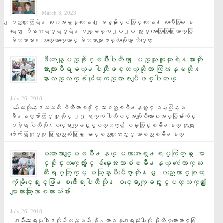
March 3, 2023
ျပည္သူေတြရဲ႕ ဆႏၵအမွန္ ယေန႔ ျမန္မာႏိုင္ငံတြင္ ယေန႔ ႀကဳံေတြ႕ေန
ရေသာ ျပႆနာအရပ္ရပ္ရဲ႕ ဇစ္ျမစ္က ၂၀၂၀ ခုႏွစ္ အေထြေထြေ႐ြးေကာက္ပြဲ 
မဲသမာမႈ။ ဘယ္ေလာက္ေတာင္ မဲသမာမႈျဖစ္လဲဆိုေတာ့ သိပ္ေတာ့ …
ဒီကေန့ျပည္ခုိင္ၿဖိဳးပါတီဟာ ျပည္သူလူထုရဲ႔အားကိုး
အားထားျပဳရမယ္႕ပါတီျဖစ္တယ္ဆိုတာ ကြၽန္မတို႔
နားလည္လက္ခံယုံၾကည္လာၿပီျဖစ္ပါတယ္
July 26, 2018
  မႏၲေလးတိုင္းေဒသႀကီး မိတီၴလာခ႐ိုင္ သာစည္ၿမိဳ႕နယ္ႏွင့္ ဝမ္းတြင္းၿ
မိဳ႕နယ္မ်ားတြင္ ဇူလိုင္ ၂၅ ရက္က ပါတီဝင္အဆိုျပဳလႊာေပးအပ္ပြဲမ်ားက်င္း
ပခဲ့ရာ ပါတီသို႔ဝင္ေရာက္ျခင္းႏွင့္ပတ္သက္၍ ဝမ္းတြင္းၿမိဳ႕နယ္ ဘုရားျ
ဖဴေက်းရြာအုပ္စု ရြာရွည္ေက်းရြာမွ ေမာင္စည္သူေအာင္ႏွင့္ သာစည္ၿမိဳ႕နယ္ …
မဟာေအာင္ေျမၿမိဳ႕နယ္ မဟာအေရွ႕ရပ္ကြက္မွ ေမာ
င္စုိင္းထက္ေက်ာ္ႏွင့္ ခ်မ္းေအးသာစံၿမိဳ႕နယ္ ကံေကာက္ႀ
ကီးရပ္ကြက္မွ မယြန္းမီမီေဇာ္တုိ႔မွ ျပည္ေထာင္စုၾ
ကံ့ခုိင္ေရးႏွင့္ဖြံ႕ၿဖိဳးေရးပါတီသုိ႔ ဝင္ေရာက္ျခင္းႏွင့္ပတ္သက္၍ ​ေျ
ပာျကားသြား​ေသာစကားသံမ်ား
July 26, 2018
  အမ်ဳိးသားေရးမူဝါဒကိုဦးတည္ၿပီး ဒို႔တာဝန္အေရးသံုးပါးကို ဦးထိပ္ထားေဆာင္ရြ