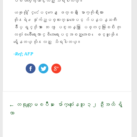
ပီၿဖစ္ေၾကာင္းလည္း သိရပါတယ္။
ယခုလို ႏိုင္ငံေပၚကေန ျဖတ္ၿပီး ေျမာက္ကိုရီးယား
တို႔ရဲ႕ ဒံုးက်ည္ပစ္လႊတ္မႈအေပၚ ဂ်ပန္၀န္ႀကီး
ခ်ဳပ္ ရွင္ဇိုအာ ေဘး က ျပင္းထန္စြာ ျပစ္တင္သြားၿပီး ကု
လလံုၿခံဳေရးေကာင္စီအေရးေပၚအစည္းအေ၀း ေခၚယူဖို႔
ရွိေနတယ္ လို႔လည္း သိရပါတယ္။
-Ref; AFP
တရုတ္ေျမၿပိဳမႈ ေပ်ာက္ဆုံးေနသူ ၃၂ ဦးအထိ ရွိ
←
လာ