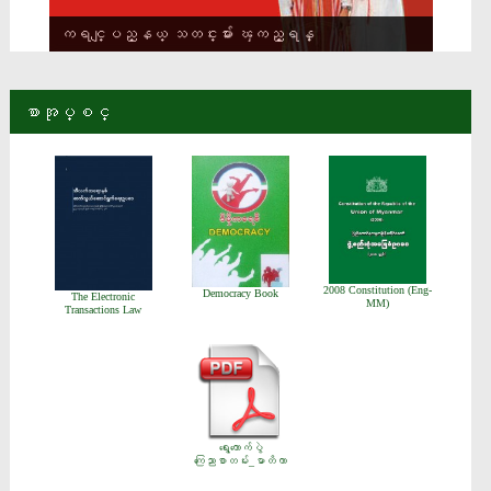
ကရင္ျပည္နယ္ သတင္းမ်ား ၾကည့္ရန္
စာအုပ္စင္
2008 Constitution (Eng-
Democracy Book
The Electronic
MM)
Transactions Law
ရွေးကောက်ပွဲ
ကြေညာစာတမ်း_မာတိကာ