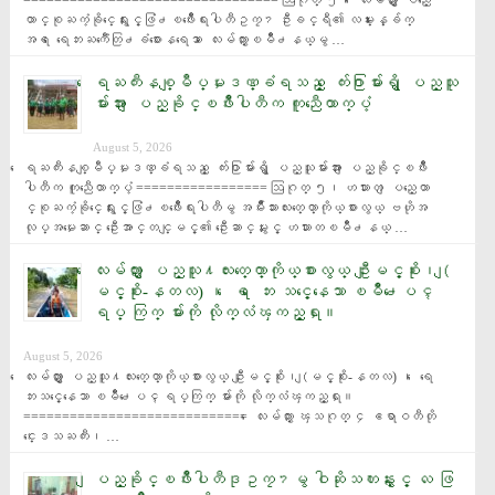
================================= ဩဂုတ္ ၅၊ ေလးမ်က္ႏွာ ျပည္ေ
ထာင္စုႀကံ့ခိုင္ေရးႏွင့္ဖြံ႕ၿဖိဳးေရးပါတီဥကၠ႒ ဦးခင္ရီ၏ လမ္းၫႊန္ခ်က္
အရ ေရေဘးႀကဳံေတြ႕ခံစားေနရေသာ ေလးမ်က္ႏွာၿမိဳ႕နယ္မွ …
ေရႀကီးနစ္ျမဳပ္မႈဒဏ္ခံရသည့္ ေက်း႐ြာမ်ားရွိ ျပည္သူ
မ်ားအား ျပည္ခိုင္ၿဖိဳးပါတီက ကူညီေထာက္ပံ့
August 5, 2026
ေရႀကီးနစ္ျမဳပ္မႈဒဏ္ခံရသည့္ ေက်း႐ြာမ်ားရွိ ျပည္သူမ်ားအား ျပည္ခိုင္ၿဖိဳး
ပါတီက ကူညီေထာက္ပံ့ ================= ဩဂုတ္ ၅၊ ဟသၤာတ ျပည္ေထာ
င္စုႀကံ့ခိုင္ေရးႏွင့္ဖြံ႕ၿဖိဳးေရးပါတီမွ အမ်ိဳးသားလႊတ္ေတာ္ကိုယ္စားလွယ္ ဗဟိုအ
လုပ္အမႈေဆာင္ ဦးေအာင္တင္ျမင့္၏ ဦးေဆာင္မႈႏွင့္ ဟသၤာတၿမိဳ႕နယ္ …
ေလးမ်က္ႏွာ ျပည္သူ႔လႊတ္ေတာ္ကိုယ္စားလွယ္ ဦးျမင့္စိုး၊ (ျ
မင့္စိုး-နတလ) ၊ ေရ ေဘး သင့္ေနေသာ ၿမိဳ႕ေပၚ
ရပ္ ကြက္ မ်ားကို လိုက္လံၾကည့္ရႈ။
August 5, 2026
ေလးမ်က္ႏွာ ျပည္သူ႔လႊတ္ေတာ္ကိုယ္စားလွယ္ ဦးျမင့္စိုး၊ (ျမင့္စိုး-နတလ) ၊ ေရေ
ဘးသင့္ေနေသာ ၿမိဳ႕ေပၚ ရပ္ကြက္ မ်ားကို လိုက္လံၾကည့္ရႈ။ 
============================= ေလးမ်က္ႏွာ ၾသဂုတ္ ၄ ဧရာဝတီတို
င္းေဒသႀကီး၊ …
ျပည္ခိုင္ၿဖိဳးပါတီဒုဥကၠ႒မွ ဝါဆိုသကၤန္းႏွင့္ လႉ ဖြ