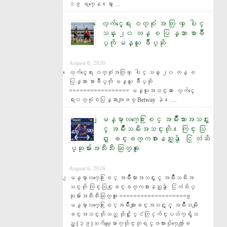
၁၉ ရက္ေန႔မွာ …
ေလ့က်င့္ေရး ဝတ္စုံ အ တြ က္ ေပါင္
သန္း ၂၀ တန္ စ ပြ န္ဆာ စာခ်ဳ
ပ္ကို မန္ယူ ခ်ဳပ္ဆို
August 6, 2026
ေလ့က်င့္ေရး ဝတ္စုံအတြက္ ေပါင္ သန္း ၂၀ တန္ စ
ပြန္ဆာ စာခ်ဳပ္ကို မန္ယူ ခ်ဳပ္ဆို 
================= မန္ယူအသင္းဟာ ေလ့က်င့္ေ
ရး၀တ္စုံစပြန္ဆာအျဖစ္ Betway နဲ႔ …
ျမန္မာ့လက္ေ႐ြးစင္ အမ်ိဳးသားအသင္းႏွ
င့္ အမ်ိဳးသမီးအသင္းတို႔ ကြင္း သြ
င္း ျခင္းခတ္ကစားနည္း၌ ေငြ တံဆိ
ပ္ဆုမ်ားအသီးသီး ဆြတ္ခူး
August 6, 2026
ျမန္မာ့လက္ေ႐ြးစင္ အမ်ိဳးသားအသင္းႏွင့္ အမ်ိဳးသမီးအ
သင္းတို ကြင္းသြင္းျခင္းခတ္ကစားနည္း၌ ေငြတံဆိပ္
ဆုမ်ားအသီးသီးဆြတ္ခူး ==================== ျ
မန္မာ့လက္ေ႐ြးစင္အမ်ိဳးသားျခင္းအသင္းႏွင့္ အမ်ိဳးသမီးျ
ခင္းအသင္းတိုသည္ ထိုင္းႏိုင္ငံတြင္က်င္းပလ်က္ရွိသ
ည့္ (၃၉)ႀကိမ္ေျမာက္ထိုင္းဘုရင့္ဖလားပိုက္ေက်ာ္ျခ