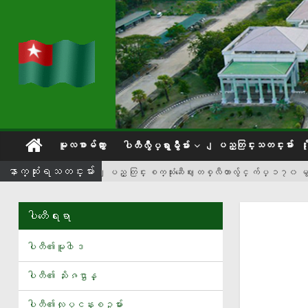
မူလစာမ်က္ႏွာ
ျပည္တြင္းသတင္းမ်ား
ပါတီလွဳပ္ရွားမွဳမ်ား
ျပည္ တြင္း စက္သုံးဆီေဈး တစ္လီတာလွ်င္ က်ပ္ ၁၇
ေနာက္ဆံုးရသတင္းမ်ား
တစ္လကို လူတူစက္႐ုပ္ ၁၀၀၀ ထုတ္လုပ္မယ့္ မစ္
UFC 331 ၿပိဳင္ ပြဲ မွာ ထိပ္ဆုံးေခါင္ ပြဲ ႀကီးအျဖစ္ ထိုး ရ ေတာ့ မယ့္ လက္ရွိ ခ်
ပါတီေရးရာ
ယြမ္ ၂၀၀၀ တန္ က်န္းမာေရး လက္ စြပ္ Casio မိတ္ဆက္
ႏိုင္ငံေတာ္သမၼတ ထိုင္းႏိုင္ငံသို႔ ေရာက္ရွိ
ပါတီ၏မူ၀ါဒ
ေလ့က်င့္ေရး ဝတ္စုံ အ တြ က္ ေပါင္ သန္း ၂၀ တန္ စ ပြ န္ဆာ စာခ်ဳပ္ကို မန္ယူ ခ
ပါတီ၏ သႏိၷဌာန္
ျမန္မာ့လက္ေ႐ြးစင္ အမ်ိဳးသားအသင္းႏွင့္ အမ်ိဳးသမီးအသင္းတို႔ ကြင္း သြင္း ျခင္း
ပါတီ၏လုပ္ငန္းစဥ္မ်ား