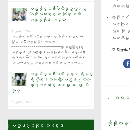
ဟုိတယ္၌
ျပည္ခိုင္ၿဖိဳးပါတီဒုဥကၠ႒မွ
ဝါဆိုသကၤန္းႏွင့္ လႉ ဖြယ္ ဝတၳဳ
ေနာ္ေဝးႏ
အစုစုတို႔ ကပ္လႉ
သင္းတြင္
ည္။ ရြန္
August 5, 2026
ျပည္ခိုင္ၿဖိဳးပါတီဒုဥကၠ႒မွ ဝါဆိုသကၤန္းႏွင့္ လႉ
လးႀကိမ္ႏွင
ဖြယ္ ဝတၳဳအစုစုတို႔ ကပ္လႉ 
========================= (ျပည္တြင္း)ၾ
(7 Daydai
သဂုတ္ ၄ ေနျပည္ေတာ္ ၊တပ္ကုန္းၿမိဳ႕နယ္ အေနာ္
ရထာရပ္ကြက္ ၿမိဳ႕ေရွ႕စႏၵာ႐ုံဘုန္းေတာ္ႀကီးေက်ာင္း
မွ သက္ေတာ္ရွည္ ဆရာေတာ္ဘုရားႀကီးအား ၾသဂုတ္လ …
ျပည္ခိုင္ၿဖိဳးပါတီ ဥကၠ႒ ဦးခင္
ရီ တိုင္းေဒသႀကီး/ျပည္နယ္ လႊတ္ေ
တာ္ဥကၠ႒မ်ားႏွင့္ အစည္း အ ေဝး ျပဳ
လုပ္
အစၥတန္
←
August 3, 2026
ကိုမိုလန္
ျပည္နယ္ႏွင့္တိုင္း သတင္းမ်ား