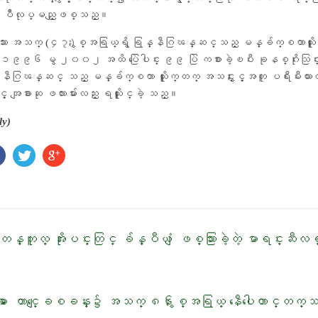
 ျပဳလုပ္မည္ျဖစ္သည္။
ုိင္ငံသား အသက္ (၄၇)ႏွစ္အရြယ္ရွိ ရြန္နီဂြၽန္ဆင္သည္ မန္ခ်က္စတာယူႏ
 ၁၉၉၆ မွ ၂၀၀၂ အထိ ပြဲေပါင္း ၉၉ ပြဲ ကစားခဲ့ၿပီး ခုနစ္ဂိုးသြင္
နီဂြၽန္ဆင္ သည္ မန္ခ်က္စတာ ယူႏိုက္တက္ အသင္းႏွင့္အတူ ပရီးမီးယားလိ
့္ အျခားဆု ဖလားမ်ားလည္း ရယူႏုိင္ခဲ့ သည္။
ly)
ဘူလ္ အိုးပင္းတြင္ ခ်န္ပီယံ ျဖစ္သြားခဲ့တဲ့ မာရင္းဆီလစ
မာ ေတာင္ေျခစခန္း၌ အသက္ ၈၆ႏွစ္အရြယ္ နီေပါေတာင္တက္သမာ