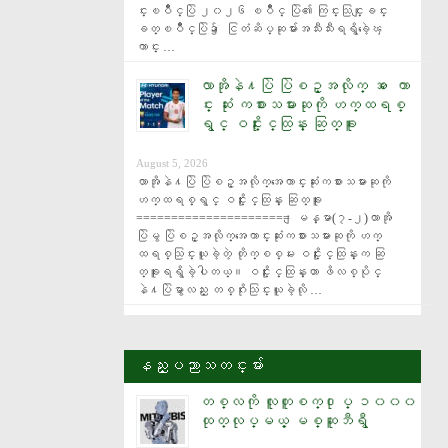
င္းၿပိဳင္ပြဲ ၂၀၂၆ ၿပိဳင္ ပြဲ၏ ကြင္းသြင္းျခင္း
ခတ္ၿပိဳင္ပြဲ၌ ေငြတံဆိပ္ဆုမ်ားအသီးသီးရရွိခဲ့ေၾ
ကာင္း …
လာအိုနဲ႔ပြဲ ပြဲစဥ္အလိုက္ အ ေကာ
င္း ဆုံး ကစားသမားဆုကို ဟက္ထရစ္
ရွင္ ဝင္းႏိုင္ထြန္း ဆြတ္ခူး
August 5, 2026
လာအိုနဲ႔ပြဲ ပြဲစဥ္အလိုက္အေကာင္းဆုံးကစားသမားဆုကို 
ဟက္ထရစ္ရွင္ ဝင္းႏိုင္ထြန္း ဆြတ္ခူး 
====================== ျမန္မာ(၇-၂)လာအို
ပြဲမွ ပြဲစဥ္အလိုက္အေကာင္းဆုံးကစားသမားဆုကို ဟက္
ထရစ္သြင္းယူခဲ့တဲ့ တိုက္စစ္မႉး ဝင္းႏိုင္ထြန္းက ဆြ
တ္ခူးရရွိခဲ့ပါတယ္။ ဝင္းႏိုင္ထြန္းဟာ ဖိလစ္ပိုင္
နဲ႔ပြဲမွာလည္း တစ္ဂိုးသြင္းယူခဲ့လို …
နည္းပညာသတင္းမ်ား
တစ္လကို လူတူစက္႐ုပ္ ၁၀၀၀
ထုတ္လုပ္မယ့္ မစ္ဆူဘီရွီ