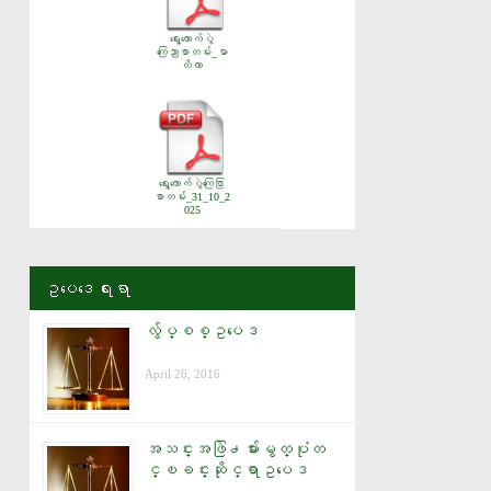
ရွေးကောက်ပွဲ
ကြေညာစာတမ်း_မာ
တိကာ
ရွေးကောက်ပွဲကြေငြာ
စာတမ်း_31_10_2
025
ဥပေဒေရးရာ
လွ်ပ္စစ္ဥပေဒ
April 26, 2016
အသင္းအဖြဲ႕မ်ားမွတ္ပုံတ
င္ၿခင္းဆိုင္ရာဥပေဒ