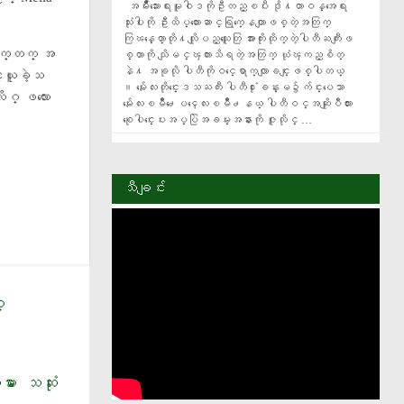
  အမ်ဳိးသားေရးမူဝါဒကိုဦးတည္ၿပီး ဒို႔တာဝန္အေရး
သံုးပါးကို ဦးထိပ္ထားေဆာင္ရြက္ေနတာျဖစ္တဲ့အတြက္ 
ကြၽန္ေတာ္တို႔လိုျပည္သူေတြ အားကိုးထိုက္တဲ့ပါတီႀကီးျဖ
ိုက္တက္ အ
စ္တာကို သိျမင္ၾကားသိရတဲ့အတြက္ ယံုၾကည္စိတ္
နဲ႔ အခုလို ပါတီကိုဝင္ေရာက္လာျခင္းျဖစ္ပါတယ္​
းယူခဲ့သ
။ မႏၲေလးတိုင္းေဒသႀကီး ပါတီ႐ံုးခန္းမ၌က်င္းပေသာ 
ဂ္ ဖလားေ
မႏၲေလးၿမိဳ႕ေပၚေလးၿမိဳ႕နယ္ ပါတီဝင္အဆုိျပဳလႊာ
စုေပါင္းေပးအပ္ပြဲအခမ္းအနားကုိ ဇူလိုင္ …
သီချင်း
္
း ေသဆံုး