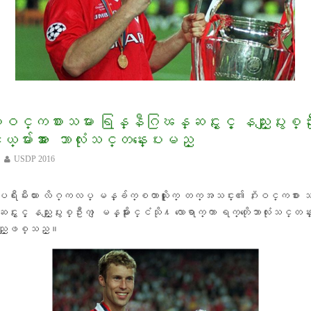
းႏွင့္ ေဆးဝါးပစၥည္းမ်ားအား ျပည္ခိုင္ၿဖိဳးပါတီမွ လႉဒါန္း
ီက ကူညီေထာက္ပံ့
ဝင္ကစားသမား ရြန္နီဂြၽန္ဆင္ႏွင့္ နည္းျပႏွစ္
္မ်ားအား ေဘာလံုးသင္တန္းေပးမည္
USDP 2016
ီးမီးယား လိဂ္ကလပ္ မန္ခ်က္စတာယူႏိုက္ တက္အသင္း၏ ဂႏၴဝင္ကစား သမ
္ႏွင့္ နည္းျပႏွစ္ဦးက ျမန္မာႏုိင္ငံသို႔ လာေရာက္ကာ ရက္တုိေဘာလံုးသင္တန္းမ
ည္ျဖစ္သည္။