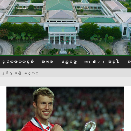
ႏိုင္ငံတကာသတင္းမ်ား
အားကစား
နည္းပညာ
ေဆာင္းပါး
အင
က႑မ်ား
၀ မွ ၂၆၅ အထိ ျမင့္တက္
ဆူဘီရွီ
န္ပီယံ ‌Joshua Van
်ဳပ္ဆို
ခတ္ကစားနည္း၌ ေငြ တံဆိပ္ဆုမ်ားအသီးသီး ဆြတ္ခူး