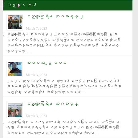
ျပည္သူ႔အသံ
ျပည္သူေတြရဲ႕ ဆႏၵအမွန္ ၂
March 7, 2023
ျပည္သူေတြရဲ႕ ဆႏၵအမွန္ ၂ ၂၀၁၅ အလြန္ အေထြေထြေ႐ြးေကာက္ပြဲ မွ ေသာ
င္ၿပိဳကမ္းၿပိဳအႏိုင္ရလို႔ အစိုးရဖြဲ႕ေတာ့ တပ္မေတာ္အၿငိမ္းစား ဗိုလ္ခ်ဳ
ပ္ႀကီးတစ္ေယာက္က NLDနဲ႔ နီးစပ္တဲ့ ပုဂၢိဳလ္တစ္ေယာက္ကို ေမးခြန္းတစ္
ခုေမးခဲ့တယ္.. …
အဓမၼ ႏွင့္ ဓမၼ
March 3, 2023
၂၀၂၁ ခုႏွစ္ ေဖေဖာ္ဝါရီလ ၁ ရက္ေန႔ေနာက္ပိုင္း လူမႈကြန္ယက္မွာ နဲ႔ 
အဓမၼ ဆိုတဲ့ ပါဠိေဝါဟာရကို တြင္တြင္သုံးလာၾကပါတယ္။ တစ္ခ်ိဳ႕လဲနား
လည္လို႔ ေျပာတာရွိသလို႔ အမ်ားစုကေတာ့ ဂဃနဏ …
ျပည္သူေတြရဲ႕ ဆႏၵအမွန္
March 3, 2023
ျပည္သူေတြရဲ႕ ဆႏၵအမွန္ ယေန႔ ျမန္မာႏိုင္ငံတြင္ ယေန႔ ႀကဳံေတြ႕ေန
ရေသာ ျပႆနာအရပ္ရပ္ရဲ႕ ဇစ္ျမစ္က ၂၀၂၀ ခုႏွစ္ အေထြေထြေ႐ြးေကာက္ပြဲ 
မဲသမာမႈ။ ဘယ္ေလာက္ေတာင္ မဲသမာမႈျဖစ္လဲဆိုေတာ့ သိပ္ေတာ့ …