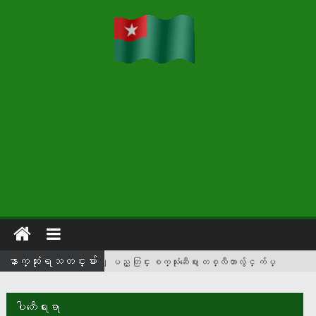
ေနာက္ဆံုးရသတင္းမ်ား
ျပည္ တြင္း စက္သုံးဆီေဈး တစ္လီတာလွ်င္ က်ပ္
၁၇၀ မွ ၂၆၅ အထိ ျမင့္တက္
တစ္လကို လူတူစက္႐ုပ္ ၁၀၀၀ ထုတ္လုပ္မယ့္ မစ္ဆူဘီရွီ
ပါတီေရးရာ