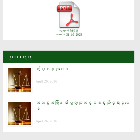
ရွေးကောက်ပွဲကြေငြာ
စာတမ်း_31_10_2025
ဥပေဒေရးရာ
လွ်ပ္စစ္ဥပေဒ
April 26, 2016
အသင္းအဖြဲ႕မ်ားမွတ္ပုံတင္ၿခင္းဆိုင္ရာဥပေ
ဒ
April 26, 2016