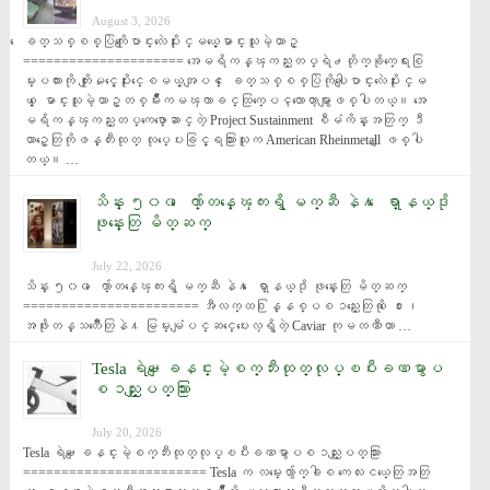
August 3, 2026
ေခတ္သစ္စစ္ပြဲကိုေျပာင္းလဲေပးႏိုင္မယ့္ေမာင္းသူမဲ့ယာဥ္ 
===================== အေမရိကန္ၾကည္းတပ္ရဲ႕တိုက္ခိုက္ေရးစြ
မ္းပကားကို တိုးျမႇင့္ေပးႏိုင္ေစမယ့္အျပင္ ေခတ္သစ္စစ္ပြဲကိုပါေျပာင္းလဲေပးႏိုင္မ
ယ့္ ေမာင္းသူမဲ့ယာဥ္တစ္မ်ိဳးကမၾကာခင္ထြက္ေပၚလာေတာ့မွာျဖစ္ပါတယ္။ အေ
မရိကန္ၾကည္းတပ္ကေဖာ္ေဆာင္တဲ့ Project Sustainment စီမံကိန္းအတြက္ ဒီ
ယာဥ္ေတြကိုဖန္တီးထုတ္ လုပ္ေပးခြင့္ရသြားသူက American Rheinmetall ျဖစ္ပါ
တယ္။ …
သိန္း ၅၀၀ ေက်ာ္တန္ေၾကးရွိ မက္ဆီ နဲ႔ ေရာ္နယ္ဒို
ဖုန္းေတြ မိတ္ဆက္
July 22, 2026
သိန္း ၅၀၀ ေက်ာ္တန္ေၾကးရွိ မက္ဆီ နဲ႔ ေရာ္နယ္ဒို ဖုန္းေတြ မိတ္ဆက္ 
======================= အီလက္ထ႐ြန္နစ္ပစၥည္းေတြကို ေ႐ႊ၊ 
အဖိုးတန္သတၱဳေတြနဲ႔ မြမ္းမံျပင္ဆင္ေပးေလ့ရွိတဲ့ Caviar ကုမၸဏီဟာ …
Tesla ရဲ႕‌ေျခနင္းမဲ့စက္ဘီးထုတ္လုပ္ၿပီးခဏမွာပ
စၥည္းျပတ္သြား
July 20, 2026
Tesla ရဲ႕‌ေျခနင္းမဲ့စက္ဘီးထုတ္လုပ္ၿပီးခဏမွာပစၥည္းျပတ္သြား 
======================== Tesla က လမ္းေလွ်ာက္ခါစ ကေလးငယ္ေတြအတြ