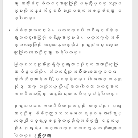
မွာ ေယာက္်ားခ်င္း စိတ္ဝင္စားသူေတြကို ဖမ္းဆီးႏွိပ္စက္ သတ္ျဖ
တ္မႈကို ဆန္႔က်င္ၿပီး ဆႏၵျပရာက အဖမ္းခံရတာ ျဖ
စ္ပါတယ္။
ေခ်ခ်င္းညာသတင္းနဲ႔ ပတ္သက္ၿပီး အစီရင္ခံတဲ့ ႐ု
ရွားသတင္းစာေတြကို ၿခိမ္းေျခာက္မႈနဲ႔ ပတ္သက္တဲ့ အခ်
က္အလက္ေတြကို စစ္ေဆးေနတယ္လို႔ ႐ုရွားစံုစမ္းစစ္ေဆး
သူေတြက အေစာပိုင္းမွာ ေျပာခဲ့ပါတယ္။
မြတ္စလင္လူမ်ားစုရွိတဲ့ ႐ုရွားေတာင္ပိုင္းက အာဏာပိုင္ေတြ
ဟာ မိန္းမလ်ာလို႔ သံသယရွိသူ အမ်ိဳးသား အေယာက္ ၁၀၀ ေ
က်ာ္ကို ဝိုင္းထားခ့ဲၿပီး ႏွိပ္စက္ခဲ့တယ္၊ ဒါေၾကာင့္ အနည္း
ဆံုး ၃ ေယာက္ ေသဆံုးတယ္ လို႔ ႏိုဗာယာ ဂါေဇတာ သတင္းစာက
ဧၿပီလအတြင္း ေဆာင္းပါးေရးသား အစီရင္ခံခဲ့ပါတယ္။
႐ုရွားသမၼတ ဗလာဒီမီယာ ပူတင္ကို ေထာက္ခံသူ၊ ႐ုရွားေ
တာင္ပိုင္း ေခ်ခ်င္းညာေဒသ သမၼတ ရမ္ဇမ္ ကာဒီေရာ့ဗ္
ကေတာ့ ဒီျဖစ္ရပ္ျဖစ္ခဲ့တယ္ဆိုတဲ့အခ်က္ကို ျငင္းတယ္
လို႔ ႐ုရွားရဲ႕ အင္တာဖက္စ္ သတင္းဌာန က ကိုးကားေဖာ္ျပ
ပါတယ္။
(ရုိက္တာ)