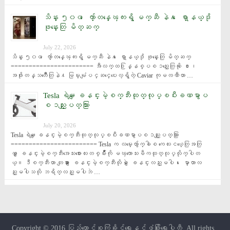
သိန္း ၅၀၀ ေက်ာ္တန္ေၾကးရွိ မက္ဆီ နဲ႔ ေရာ္နယ္ဒို
ဖုန္းေတြ မိတ္ဆက္
July 22, 2026
သိန္း ၅၀၀ ေက်ာ္တန္ေၾကးရွိ မက္ဆီ နဲ႔ ေရာ္နယ္ဒို ဖုန္းေတြ မိတ္ဆက္ 
======================= အီလက္ထ႐ြန္နစ္ပစၥည္းေတြကို ေ႐ႊ၊ 
အဖိုးတန္သတၱဳေတြနဲ႔ မြမ္းမံျပင္ဆင္ေပးေလ့ရွိတဲ့ Caviar ကုမၸဏီဟာ …
Tesla ရဲ႕‌ေျခနင္းမဲ့စက္ဘီးထုတ္လုပ္ၿပီးခဏမွာပ
စၥည္းျပတ္သြား
July 20, 2026
Tesla ရဲ႕‌ေျခနင္းမဲ့စက္ဘီးထုတ္လုပ္ၿပီးခဏမွာပစၥည္းျပတ္သြား 
======================== Tesla က လမ္းေလွ်ာက္ခါစ ကေလးငယ္ေတြအတြ
က္ ေျခနင္းမဲ့စက္ဘီးအေသးစားေလးတစ္မ်ိဳးကို မၾကာေသးမီကထုတ္လုပ္လိုက္ပါတ
ယ္။ ဒီစက္ဘီးဟာ တျခား ေျခနင္းမဲ့စက္ဘီးလိုပဲ ေျခနင္းလည္းမပါ၊ ေမာ္တာလ
ည္းမပါသလို ဘရိတ္လည္းမပါဘဲ …
Copyright © 2016
ပြည်ထောင်စုကြံ့ခိုင်ရေးနှင့်ဖွံ့ဖြိုးရေးပါတီ
. All rights