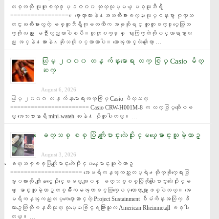
တစ္လကို လူတူစက္႐ုပ္ ၁၀၀၀ ထုတ္လုပ္မယ့္ မစ္ဆူဘီရွီ 
================== ေမာ္ေတာ္ကားနဲ႔အႀကီးစားစက္မႈလုပ္ငန္းမွာ ဂုဏ္သ
တင္းႀကီးမားလွတဲ့ မစ္ဆူဘီရွီကုမၸဏီက အခုဆိုရင္ လူတူစက္႐ုပ္ေတြဘ
က္ကိုလည္း ေျခဦးလွည့္လာပါၿပီ။လူတူစက္႐ုပ္ ေဈးကြက္ထဲကိုဝင္လာရာမွာလ
ည္း အင္နဲ႔အားနဲ႔ဆိုသလိုဝင္လာတာပါ။ ဘာေၾကာင့္လဲဆိုေတာ့ …
ယြမ္ ၂၀၀၀ တန္ က်န္းမာေရး လက္ စြပ္ Casio မိတ္
ဆက္
August 6, 2026
ယြမ္ ၂၀၀၀ တန္ က်န္းမာေရးလက္စြပ္ Casio မိတ္ဆက္ 
======================= Casio CRW-H001M-8 က လက္စြပ္ဆိုေပမ
ယ့္ အေသးစားနာရီ mini-watch ေလးနဲ႔ ပိုတူပါတယ္။ …
ေခတ္သစ္ စစ္ ပြဲ ကိုေျပာင္းလဲေပးႏိုင္မယ့္ေမာင္းသူမဲ့ယာဥ္
August 3, 2026
ေခတ္သစ္စစ္ပြဲကိုေျပာင္းလဲေပးႏိုင္မယ့္ေမာင္းသူမဲ့ယာဥ္ 
===================== အေမရိကန္ၾကည္းတပ္ရဲ႕တိုက္ခိုက္ေရးစြ
မ္းပကားကို တိုးျမႇင့္ေပးႏိုင္ေစမယ့္အျပင္ ေခတ္သစ္စစ္ပြဲကိုပါေျပာင္းလဲေပးႏိုင္မ
ယ့္ ေမာင္းသူမဲ့ယာဥ္တစ္မ်ိဳးကမၾကာခင္ထြက္ေပၚလာေတာ့မွာျဖစ္ပါတယ္။ အေ
မရိကန္ၾကည္းတပ္ကေဖာ္ေဆာင္တဲ့ Project Sustainment စီမံကိန္းအတြက္ ဒီ
ယာဥ္ေတြကိုဖန္တီးထုတ္ လုပ္ေပးခြင့္ရသြားသူက American Rheinmetall ျဖစ္ပါ
တယ္။ …