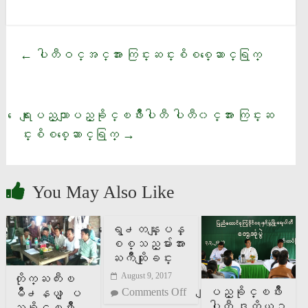
ပါတီဝင္အင္အား ကြင္းဆင္းစိစစ္ေဆာင္ရြက္
←
ေရႊျပည္သာျပည္ခိုင္ၿဖိဳးပါတီ ပါတီ၀င္အား ကြင္းဆ
င္းစိစစ္ေဆာင္ရြက္
→
You May Also Like
ေရွ႕တန္းျပန္
စစ္သည္မ်ားအား
ႀကိဳဆိုျခင္း
August 9, 2017
တိုက္ႀကီးၿ
ျပည္ခိုင္ၿဖိဳး
Comments Off
မိဳ႕နယ္ ျပ
ပါတီ ဒုတိယဥ
ည္ခိုင္ၿဖိဳး