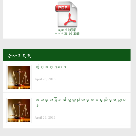
ရွေးကောက်ပွဲကြေငြာ
စာတမ်း_31_10_2025
ဥပေဒေရးရာ
လွ်ပ္စစ္ဥပေဒ
April 26, 2016
အသင္းအဖြဲ႕မ်ားမွတ္ပုံတင္ၿခင္းဆိုင္ရာဥပေ
ဒ
April 26, 2016