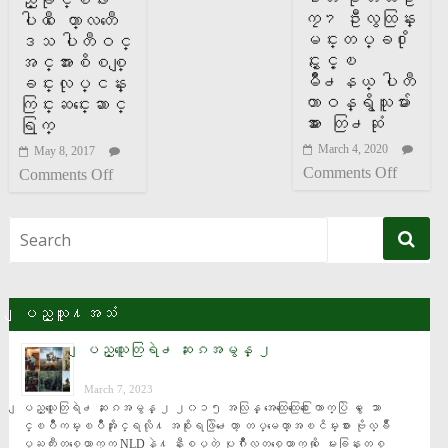
ကၠ႒ ဦးလွထြန္း
ပါတီ ေတာ္လတီေ
မင္းတပ္ခ႐ုိ
ဒသ ပါတီဝင္
င္ႏွင့္ၿ
အင္အားစိစစ္ျ
မိဳ႕နယ္ ပါတီ
ခင္းလုပ္ငန္း
တာဝန္ရွိသူမ်ား
ကြင္းဆင္းေဆာင္
အား ေတြ႕ဆုံ
ရြက္
March 4, 2020
May 8, 2017
Comments Off
Comments Off
ျပည္သူ႔အသံ
ျပည္သူေတြရဲ႕ ဆႏၵအမွန္ ၂
March 7, 2023
ျပည္သူေတြရဲ႕ ဆႏၵအမွန္ ၂ ၂၀၁၅ အလြန္ အေထြေထြေ႐ြးေကာက္ပြဲ မွ ေသာ
င္ၿပိဳကမ္းၿပိဳအႏိုင္ရလို႔ အစိုးရဖြဲ႕ေတာ့ တပ္မေတာ္အၿငိမ္းစား ဗိုလ္ခ်ဳ
ပ္ႀကီးတစ္ေယာက္က NLDနဲ႔ နီးစပ္တဲ့ ပုဂၢိဳလ္တစ္ေယာက္ကို ေမးခြန္းတစ္