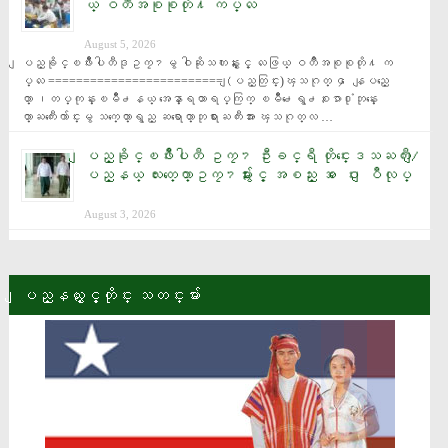
ယ္ ဝတၳဳအစုစုတို႔ ကပ္လႉ
August 5, 2026
ျပည္ခိုင္ၿဖိဳးပါတီဒုဥကၠ႒မွ ဝါဆိုသကၤန္းႏွင့္ လႉဖြယ္ ဝတၳဳအစုစုတို႔ က
ပ္လႉ ========================= (ျပည္တြင္း)ၾသဂုတ္ ၄ ေနျပည္ေ
တာ္ ၊တပ္ကုန္းၿမိဳ႕နယ္ အေနာ္ရထာရပ္ကြက္ ၿမိဳ႕ေရွ႕စႏၵာ႐ုံဘုန္းေ
တာ္ႀကီးေက်ာင္းမွ သက္ေတာ္ရွည္ ဆရာေတာ္ဘုရားႀကီးအား ၾသဂုတ္လ …
ျပည္ခိုင္ၿဖိဳးပါတီ ဥကၠ႒ ဦးခင္ရီ တိုင္းေဒသႀကီး/ျ
ပည္နယ္ လႊတ္ေတာ္ဥကၠ႒မ်ားႏွင့္ အစည္း အ ေဝး ျပဳလုပ္
August 3, 2026
ျပည္နယ္ႏွင့္တိုင္း သတင္းမ်ား