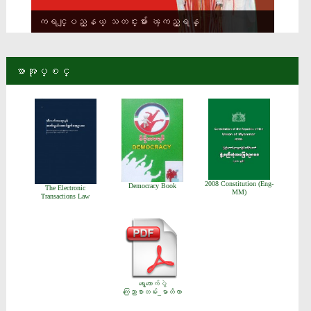
ကရင္ျပည္နယ္ သတင္းမ်ား ၾကည့္ရန္
စာအုပ္စင္
2008 Constitution (Eng-
Democracy Book
The Electronic
MM)
Transactions Law
ရွေးကောက်ပွဲ
ကြေညာစာတမ်း_မာတိကာ