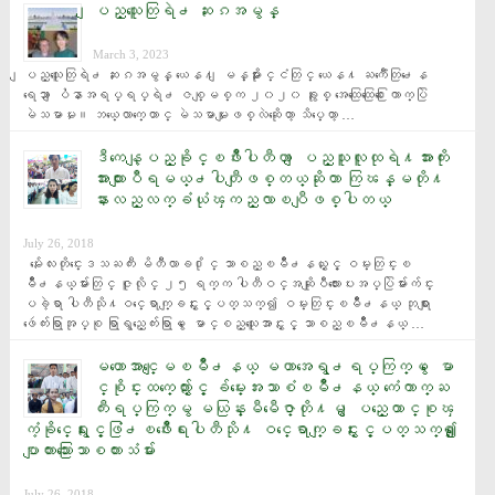
ျပည္သူေတြရဲ႕ ဆႏၵအမွန္
March 3, 2023
ျပည္သူေတြရဲ႕ ဆႏၵအမွန္ ယေန႔ ျမန္မာႏိုင္ငံတြင္ ယေန႔ ႀကဳံေတြ႕ေန
ရေသာ ျပႆနာအရပ္ရပ္ရဲ႕ ဇစ္ျမစ္က ၂၀၂၀ ခုႏွစ္ အေထြေထြေ႐ြးေကာက္ပြဲ 
မဲသမာမႈ။ ဘယ္ေလာက္ေတာင္ မဲသမာမႈျဖစ္လဲဆိုေတာ့ သိပ္ေတာ့ …
ဒီကေန့ျပည္ခုိင္ၿဖိဳးပါတီဟာ ျပည္သူလူထုရဲ႔အားကိုး
အားထားျပဳရမယ္႕ပါတီျဖစ္တယ္ဆိုတာ ကြၽန္မတို႔
နားလည္လက္ခံယုံၾကည္လာၿပီျဖစ္ပါတယ္
July 26, 2018
  မႏၲေလးတိုင္းေဒသႀကီး မိတီၴလာခ႐ိုင္ သာစည္ၿမိဳ႕နယ္ႏွင့္ ဝမ္းတြင္းၿ
မိဳ႕နယ္မ်ားတြင္ ဇူလိုင္ ၂၅ ရက္က ပါတီဝင္အဆိုျပဳလႊာေပးအပ္ပြဲမ်ားက်င္း
ပခဲ့ရာ ပါတီသို႔ဝင္ေရာက္ျခင္းႏွင့္ပတ္သက္၍ ဝမ္းတြင္းၿမိဳ႕နယ္ ဘုရားျ
ဖဴေက်းရြာအုပ္စု ရြာရွည္ေက်းရြာမွ ေမာင္စည္သူေအာင္ႏွင့္ သာစည္ၿမိဳ႕နယ္ …
မဟာေအာင္ေျမၿမိဳ႕နယ္ မဟာအေရွ႕ရပ္ကြက္မွ ေမာ
င္စုိင္းထက္ေက်ာ္ႏွင့္ ခ်မ္းေအးသာစံၿမိဳ႕နယ္ ကံေကာက္ႀ
ကီးရပ္ကြက္မွ မယြန္းမီမီေဇာ္တုိ႔မွ ျပည္ေထာင္စုၾ
ကံ့ခုိင္ေရးႏွင့္ဖြံ႕ၿဖိဳးေရးပါတီသုိ႔ ဝင္ေရာက္ျခင္းႏွင့္ပတ္သက္၍ ​ေျ
ပာျကားသြား​ေသာစကားသံမ်ား
July 26, 2018