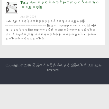
Tesla ရဲ႕‌ေျခနင္းမဲ့စက္ဘီးထုတ္လုပ္ၿပီးခဏမွာပ
စၥည္းျပတ္သြား
July 20, 2026
Tesla ရဲ႕‌ေျခနင္းမဲ့စက္ဘီးထုတ္လုပ္ၿပီးခဏမွာပစၥည္းျပတ္သြား 
======================== Tesla က လမ္းေလွ်ာက္ခါစ ကေလးငယ္ေတြအတြ
က္ ေျခနင္းမဲ့စက္ဘီးအေသးစားေလးတစ္မ်ိဳးကို မၾကာေသးမီကထုတ္လုပ္လိုက္ပါတ
ယ္။ ဒီစက္ဘီးဟာ တျခား ေျခနင္းမဲ့စက္ဘီးလိုပဲ ေျခနင္းလည္းမပါ၊ ေမာ္တာလ
ည္းမပါသလို ဘရိတ္လည္းမပါဘဲ …
Copyright © 2016
ပြည်ထောင်စုကြံ့ခိုင်ရေးနှင့်ဖွံ့ဖြိုးရေးပါတီ
. All rights
reserved.