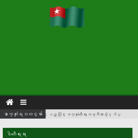
ေနာက္ဆံုးရသတင္းမ်ား
ျပည္ တြင္း စက္သုံးဆီေဈး တစ္လီတာလွ်င္ က်ပ္
၁၇၀ မွ ၂၆၅ အထိ ျမင့္တက္
တစ္လကို လူတူစက္႐ုပ္ ၁၀၀၀ ထုတ္လုပ္မယ့္ မစ္ဆူဘီရွီ
ပါတီေရးရာ