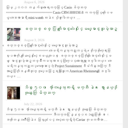
August 6, 2026
ယြမ္ ၂၀၀၀ တန္ က်န္းမာေရးလက္စြပ္ Casio မိတ္ဆက္ 
======================= Casio CRW-H001M-8 က လက္စြပ္ဆိုေပမ
ယ့္ အေသးစားနာရီ mini-watch ေလးနဲ႔ ပိုတူပါတယ္။ …
ေခတ္သစ္ စစ္ ပြဲ ကိုေျပာင္းလဲေပးႏိုင္မယ့္ေမာင္းသူမဲ့ယာဥ္
August 3, 2026
ေခတ္သစ္စစ္ပြဲကိုေျပာင္းလဲေပးႏိုင္မယ့္ေမာင္းသူမဲ့ယာဥ္ 
===================== အေမရိကန္ၾကည္းတပ္ရဲ႕တိုက္ခိုက္ေရးစြ
မ္းပကားကို တိုးျမႇင့္ေပးႏိုင္ေစမယ့္အျပင္ ေခတ္သစ္စစ္ပြဲကိုပါေျပာင္းလဲေပးႏိုင္မ
ယ့္ ေမာင္းသူမဲ့ယာဥ္တစ္မ်ိဳးကမၾကာခင္ထြက္ေပၚလာေတာ့မွာျဖစ္ပါတယ္။ အေ
မရိကန္ၾကည္းတပ္ကေဖာ္ေဆာင္တဲ့ Project Sustainment စီမံကိန္းအတြက္ ဒီ
ယာဥ္ေတြကိုဖန္တီးထုတ္ လုပ္ေပးခြင့္ရသြားသူက American Rheinmetall ျဖစ္ပါ
တယ္။ …
သိန္း ၅၀၀ ေက်ာ္တန္ေၾကးရွိ မက္ဆီ နဲ႔ ေရာ္နယ္ဒို
ဖုန္းေတြ မိတ္ဆက္
July 22, 2026
သိန္း ၅၀၀ ေက်ာ္တန္ေၾကးရွိ မက္ဆီ နဲ႔ ေရာ္နယ္ဒို ဖုန္းေတြ မိတ္ဆက္ 
======================= အီလက္ထ႐ြန္နစ္ပစၥည္းေတြကို ေ႐ႊ၊ 
အဖိုးတန္သတၱဳေတြနဲ႔ မြမ္းမံျပင္ဆင္ေပးေလ့ရွိတဲ့ Caviar ကုမၸဏီဟာ …