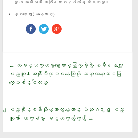
ည္ဟု အမ်ဳိးသမီး အဖြဲ႕တာဝန္ခံထံမွ သိရသည္။
ေနဝင္းေဇာ္(ျမန္ေအာင္)
ယခင္သက္တမ္းမွာေဆာင္ရြက္ခဲ့တဲ့ ၿမိဳ႔နယ္ျ
←
ပည္သူ႔အက်ဳိးျပဳလုပ္ငန္းေတြကို ဆက္လက္ေဆာင္ရြ
က္ေပးခ်င္ပါတယ္
ျပည္ခိုင္ၿဖိဳးကိုယ္စားလွယ္ေလာင္း မဲဆႏၵ႐ွင္ ျပည္
သူမ်ား ေထာက္ခံမႈ ျမင့္တက္လွ်က္႐ွိ
→