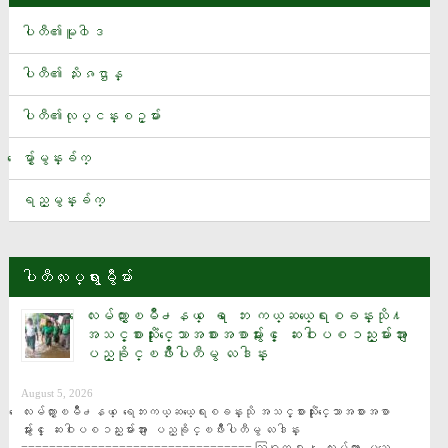
UFC 331 ၿပိဳင္ ပြဲ မွာ ထိပ္ဆုံးေခါင္ ပြဲ ႀကီးအျဖစ္ ထိုး ရ ေတာ့ မယ့္ လက္ရွိ
ပါတီ၏မူ၀ါဒ
ခ်န္ပီယံ ‌Joshua Van
ယြမ္ ၂၀၀၀ တန္ က်န္းမာေရး လက္ စြပ္ Casio မိတ္ဆက္
ပါတီ၏ သႏိၷဌာန္
ႏိုင္ငံေတာ္သမၼတ ထိုင္းႏိုင္ငံသို႔ ေရာက္ရွိ
ပါတီ၏လုပ္ငန္းစဥ္မ်ား
ေလ့က်င့္ေရး ဝတ္စုံ အ တြ က္ ေပါင္ သန္း ၂၀ တန္ စ ပြ န္ဆာ စာခ်ဳပ္ကို မ
န္ယူ ခ်ဳပ္ဆို
ေမွ်ာ္မွန္းခ်က္
ျမန္မာ့လက္ေ႐ြးစင္ အမ်ိဳးသားအသင္းႏွင့္ အမ်ိဳးသမီးအသင္းတို႔ ကြင္း သြင္း ျခ
ရည္မွန္းခ်က္
င္းခတ္ကစားနည္း၌ ေငြ တံဆိပ္ဆုမ်ားအသီးသီး ဆြတ္ခူး
ေလးမ်က္ႏွာၿမိဳ႕နယ္ ေရ ေဘး ကယ္ဆယ္ေရးစခန္းသို႔ အသင့္စားသုံးႏိုင္ေသာအစား
အစာမ်ားႏွင့္ ေဆးဝါးပစၥည္းမ်ားအား ျပည္ခိုင္ၿဖိဳးပါတီမွ လႉဒါန္း
ပါတီလႈပ္ရွားမွဳမ်ား
ေရႀကီးနစ္ျမဳပ္မႈဒဏ္ခံရသည့္ ေက်း႐ြာမ်ားရွိ ျပည္သူမ်ားအား ျပည္ခိုင္ၿဖိဳး
ေလးမ်က္ႏွာၿမိဳ႕နယ္ ေရ ေဘး ကယ္ဆယ္ေရးစခန္းသို႔
ပါတီက ကူညီေထာက္ပံ့
အသင့္စားသုံးႏိုင္ေသာအစားအစာမ်ားႏွင့္ ေဆးဝါးပစၥည္းမ်ားအား ျ
ဒီယိုမန္ဒီကို ရီးယဲလ္မက္ဒရစ္အသင္း ေခၚယူ
ပည္ခိုင္ၿဖိဳးပါတီမွ လႉဒါန္း
August 5, 2026
ေလးမ်က္ႏွာၿမိဳ႕နယ္ ေရေဘးကယ္ဆယ္ေရးစခန္းသို အသင့္စားသုံးႏိုင္ေသာအစားအစာ
မ်ားႏွင့္ ေဆးဝါးပစၥည္းမ်ားအား ျပည္ခိုင္ၿဖိဳးပါတီမွ လႉဒါန္း 