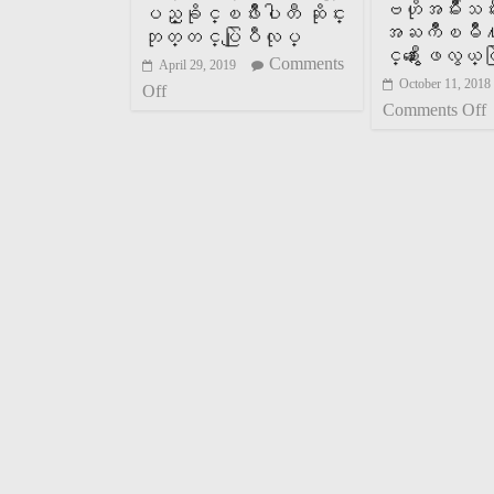
ဗဟိုအမ်ဳိးသမ
ပည္ခိုင္ၿဖိဳးပါတီ ဆိုင္း
အႀကိဳၿမိ
ဘုတ္တင္ပြဲျပဳလုပ္
င္႕ႏွီးေႏွာဖလွယ
Comments
April 29, 2019
October 11, 2018
Off
Comments Off