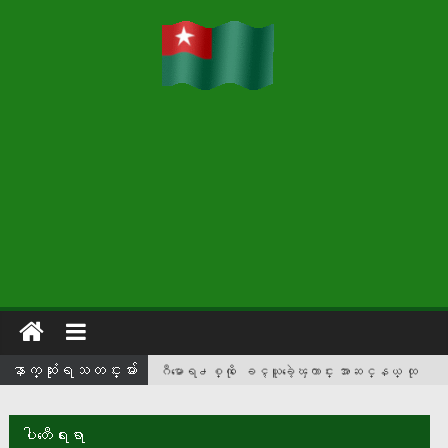
ေနာက္ဆံုးရသတင္းမ်ား
ဂီမာေရ႕စ္ကို ေခၚယူခဲ့ေၾကာင္း အာဆင္နယ္ ထု
တ္ျပန္
ျပည္ခိုင္ၿဖိဳးပါတီ အေထြေထြအတြင္းေရးမႉး၊ ျပည္သူ႔လႊတ္ေတာ္ကိုယ္စားလွယ္
ပါတီေရးရာ