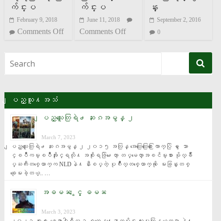
က်င္းပ
က်င္းပ
န္း
February 9, 2018
June 11, 2018
September 2, 2016
Comments Off
Comments Off
0
ျပည္သူ႔အသံ
ျပည္သူေတြရဲ႕ ဆႏၵအမွန္ ၂
March 7, 2023
ျပည္သူေတြရဲ႕ ဆႏၵအမွန္ ၂ ၂၀၁၅ အလြန္ အေထြေထြေ႐ြးေကာက္ပြဲ မွ ေသာ
င္ၿပိဳကမ္းၿပိဳအႏိုင္ရလို႔ အစိုးရဖြဲ႕ေတာ့ တပ္မေတာ္အၿငိမ္းစား ဗိုလ္ခ်ဳ
ပ္ႀကီးတစ္ေယာက္က NLDနဲ႔ နီးစပ္တဲ့ ပုဂၢိဳလ္တစ္ေယာက္ကို ေမးခြန္းတစ္
ခုေမးခဲ့တယ္.. …
အဓမၼ ႏွင့္ ဓမၼ
March 3, 2023
၂၀၂၁ ခုႏွစ္ ေဖေဖာ္ဝါရီလ ၁ ရက္ေန႔ေနာက္ပိုင္း လူမႈကြန္ယက္မွာ နဲ႔ 