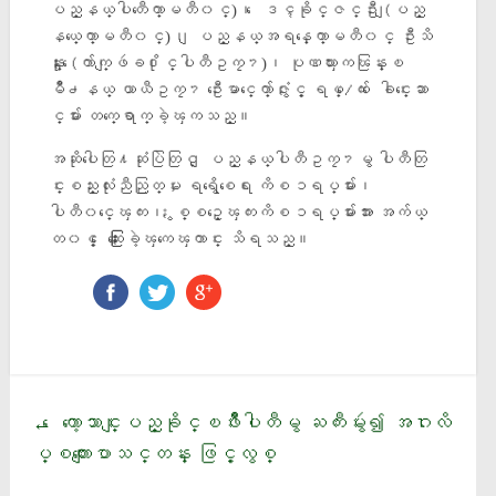
ပည္နယ္ပါတီေကာ္မတီ၀င္)၊ ေဒၚခိုင္ဇင္ဦး (ျပည္
နယ္ေကာ္မတီ၀င္)၊ ျပည္နယ္အရန္ေကာ္မတီ၀င္ ဦးသိ
န္းႏု (ေက်ာက္ျဖဴခ႐ိုင္ပါတီဥကၠ႒)၊ ပုဏၰားကၽြန္းၿ
မိဳ႕နယ္ ယာယီဥကၠ႒ ဦးေမာင္ေက်ာ္ဇံႏွင့္ ရပ္/ေက်း ေခါင္းေဆာ
င္မ်ား တက္ေရာက္ခဲ့ၾကသည္။
အဆိုပါေတြ႔ဆံုပြဲတြင္ ျပည္နယ္ပါတီဥကၠ႒မွ ပါတီတြ
င္းစည္းလံုးညီညြတ္မႈ ရရွိေစေရး ကိစၥရပ္မ်ား၊
ပါတီ၀င္ေၾကး၊ ႏွစ္စဥ္ေၾကးကိစၥရပ္မ်ားအား အက်ယ္
တ၀င့္ ေဆြးေႏြးခဲ့ၾကေၾကာင္း သိရသည္။
ေကာ့ေသာင္းျပည္ခိုင္ၿဖိဳးပါတီမွ ႀကီးမွဴး၍ အဂၤလိ
←
ပ္စကားေျပာသင္တန္း ဖြင့္လွစ္