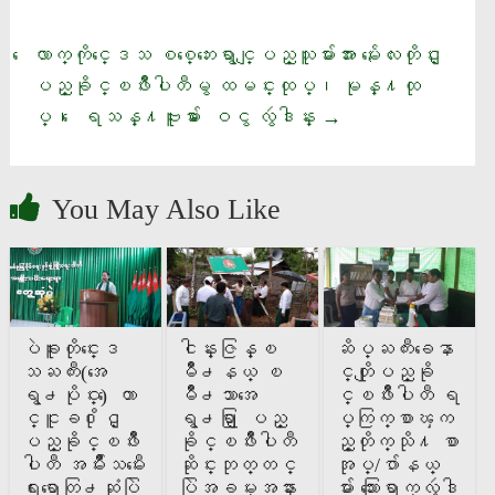
ေလာက္ကိုင္ေဒသ စစ္ေဘးေရွာင္ျပည္သူမ်ားအား မႏၲေလးတိုင္း ျ
ပည္ခိုင္ၿဖိဳးပါတီမွ ထမင္းထုပ္၊ မုန္႔ထု
ပ္၊ ေရသန္႔ဗူးမ်ား ေဝငွ လွဴဒါန္း
→
You May Also Like
ပဲခူးတိုင္းေဒ
ငါန္းဇြန္ၿ
ဆိပ္ႀကီးခေနာ
သႀကီး(အေ
မိဳ႕နယ္ ၿ
င္တိုျပည္ခို
ရွ႕ပိုင္း) ေတာ
မိဳ႕သာအေ
င္ၿဖိဳးပါတီ ရ
င္ငူခ႐ုိင္ ျ
ရွ႕ရြာ ျပည္
ပ္ကြက္စာၾက
ပည္ခုိင္ၿဖိဳး
ခုိင္ၿဖိဳးပါတီ
ည့္တိုက္သို႔ စာ
ပါတီ အမ်ဳိးသမီးေ
ဆုိင္းဘုတ္တင္
အုပ္/ဂ်ာနယ္
ရးရာေတြ႕ဆုံပြဲ
ပြဲအခမ္းအနား
မ်ား သြားေရာက္လွဴဒါ