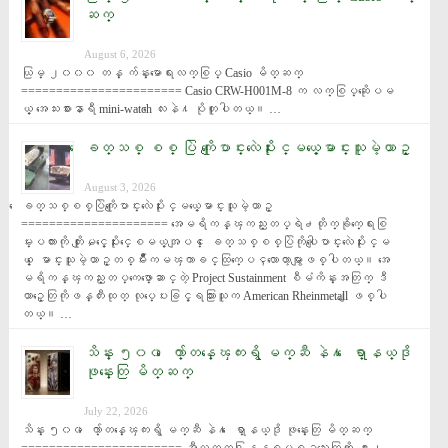
ဆက္
August 6, 2026
ယြမ္ ၂၀၀၀ တန္ က်န္းမာေရးလက္စြပ္ Casio မိတ္ဆက္ 
======================= Casio CRW-H001M-8 က လက္စြပ္ဆိုေပမ
ယ့္ အေသးစားနာရီ mini-watch ေလးနဲ႔ ပိုတူပါတယ္။ …
ေခတ္သစ္ စစ္ ပြဲ ကိုေျပာင္းလဲေပးႏိုင္မယ့္ေမာင္းသူမဲ့ယာဥ္
August 3, 2026
ေခတ္သစ္စစ္ပြဲကိုေျပာင္းလဲေပးႏိုင္မယ့္ေမာင္းသူမဲ့ယာဥ္ 
===================== အေမရိကန္ၾကည္းတပ္ရဲ႕တိုက္ခိုက္ေရးစြ
မ္းပကားကို တိုးျမႇင့္ေပးႏိုင္ေစမယ့္အျပင္ ေခတ္သစ္စစ္ပြဲကိုပါေျပာင္းလဲေပးႏိုင္မ
ယ့္ ေမာင္းသူမဲ့ယာဥ္တစ္မ်ိဳးကမၾကာခင္ထြက္ေပၚလာေတာ့မွာျဖစ္ပါတယ္။ အေ
မရိကန္ၾကည္းတပ္ကေဖာ္ေဆာင္တဲ့ Project Sustainment စီမံကိန္းအတြက္ ဒီ
ယာဥ္ေတြကိုဖန္တီးထုတ္ လုပ္ေပးခြင့္ရသြားသူက American Rheinmetall ျဖစ္ပါ
တယ္။ …
သိန္း ၅၀၀ ေက်ာ္တန္ေၾကးရွိ မက္ဆီ နဲ႔ ေရာ္နယ္ဒို
ဖုန္းေတြ မိတ္ဆက္
July 22, 2026
သိန္း ၅၀၀ ေက်ာ္တန္ေၾကးရွိ မက္ဆီ နဲ႔ ေရာ္နယ္ဒို ဖုန္းေတြ မိတ္ဆက္ 
======================= အီလက္ထ႐ြန္နစ္ပစၥည္းေတြကို ေ႐ႊ၊ 