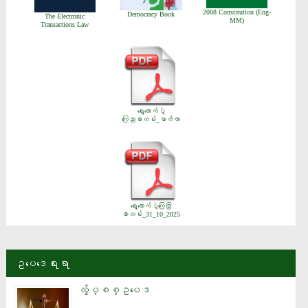
2008 Constitution (Eng-
Democracy Book
The Electronic
MM)
Transactions Law
ရွေးကောက်ပွဲ
ကြေညာစာတမ်း_မာတိကာ
ရွေးကောက်ပွဲကြေငြာ
စာတမ်း_31_10_2025
ဥပေဒေရးရာ
လွ်ပ္စစ္ဥပေဒ