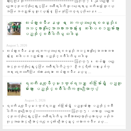
မ်ားႏွင့္ေတြ႕ဆုံ ======================== ဩဂုတ္ ၇၊ ေနျပည္ေတာ္ ျပ
ည္ေထာင္စုႀကံ့ခိုင္ေရးႏွင့္ဖြံ႕ၿဖိဳးေရးပါတီ လူငယ္ေရးရာမွ ႀကီးမႉး၍ လူငယ္
အဖြဲ႕အစည္းမ်ားမွ လူငယ္မ်ားႏွင့္ ေတြ႕ဆုံပြဲတစ္ရပ္ကို ယေန႔ …
ေလးမ်က္ႏွာၿမိဳ႕နယ္ ေရ ေဘး ကယ္ဆယ္ေရးစခန္းသို႔
အသင့္စားသုံးႏိုင္ေသာအစားအစာမ်ားႏွင့္ ေဆးဝါးပစၥည္းမ်ားအား ျ
ပည္ခိုင္ၿဖိဳးပါတီမွ လႉဒါန္း
August 5, 2026
ေလးမ်က္ႏွာၿမိဳ႕နယ္ ေရေဘးကယ္ဆယ္ေရးစခန္းသို အသင့္စားသုံးႏိုင္ေသာအစားအစာ
မ်ားႏွင့္ ေဆးဝါးပစၥည္းမ်ားအား ျပည္ခိုင္ၿဖိဳးပါတီမွ လႉဒါန္း 
================================= ဩဂုတ္ ၅၊ ေလးမ်က္ႏွာ ျပည္ေ
ထာင္စုႀကံ့ခိုင္ေရးႏွင့္ဖြံ႕ၿဖိဳးေရးပါတီဥကၠ႒ ဦးခင္ရီ၏ လမ္းၫႊန္ခ်က္
အရ ေရေဘးႀကဳံေတြ႕ခံစားေနရေသာ ေလးမ်က္ႏွာၿမိဳ႕နယ္မွ …
ေရႀကီးနစ္ျမဳပ္မႈဒဏ္ခံရသည့္ ေက်း႐ြာမ်ားရွိ ျပည္သူ
မ်ားအား ျပည္ခိုင္ၿဖိဳးပါတီက ကူညီေထာက္ပံ့
August 5, 2026
ေရႀကီးနစ္ျမဳပ္မႈဒဏ္ခံရသည့္ ေက်း႐ြာမ်ားရွိ ျပည္သူမ်ားအား ျပည္ခိုင္ၿဖိဳး
ပါတီက ကူညီေထာက္ပံ့ ================= ဩဂုတ္ ၅၊ ဟသၤာတ ျပည္ေထာ
င္စုႀကံ့ခိုင္ေရးႏွင့္ဖြံ႕ၿဖိဳးေရးပါတီမွ အမ်ိဳးသားလႊတ္ေတာ္ကိုယ္စားလွယ္ ဗဟိုအ
လုပ္အမႈေဆာင္ ဦးေအာင္တင္ျမင့္၏ ဦးေဆာင္မႈႏွင့္ ဟသၤာတၿမိဳ႕နယ္ …