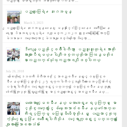
လည္လို႔ ေျပာတာရွိသလို႔ အမ်ားစုကေတာ့ ဂဃနဏ …
ျပည္သူေတြရဲ႕ ဆႏၵအမွန္
March 3, 2023
ျပည္သူေတြရဲ႕ ဆႏၵအမွန္ ယေန႔ ျမန္မာႏိုင္ငံတြင္ ယေန႔ ႀကဳံေတြ႕ေန
ရေသာ ျပႆနာအရပ္ရပ္ရဲ႕ ဇစ္ျမစ္က ၂၀၂၀ ခုႏွစ္ အေထြေထြေ႐ြးေကာက္ပြဲ 
မဲသမာမႈ။ ဘယ္ေလာက္ေတာင္ မဲသမာမႈျဖစ္လဲဆိုေတာ့ သိပ္ေတာ့ …
ဒီကေန့ျပည္ခုိင္ၿဖိဳးပါတီဟာ ျပည္သူလူထုရဲ႔အားကိုး
အားထားျပဳရမယ္႕ပါတီျဖစ္တယ္ဆိုတာ ကြၽန္မတို႔
နားလည္လက္ခံယုံၾကည္လာၿပီျဖစ္ပါတယ္
July 26, 2018
  မႏၲေလးတိုင္းေဒသႀကီး မိတီၴလာခ႐ိုင္ သာစည္ၿမိဳ႕နယ္ႏွင့္ ဝမ္းတြင္းၿ
မိဳ႕နယ္မ်ားတြင္ ဇူလိုင္ ၂၅ ရက္က ပါတီဝင္အဆိုျပဳလႊာေပးအပ္ပြဲမ်ားက်င္း
ပခဲ့ရာ ပါတီသို႔ဝင္ေရာက္ျခင္းႏွင့္ပတ္သက္၍ ဝမ္းတြင္းၿမိဳ႕နယ္ ဘုရားျ
ဖဴေက်းရြာအုပ္စု ရြာရွည္ေက်းရြာမွ ေမာင္စည္သူေအာင္ႏွင့္ သာစည္ၿမိဳ႕နယ္ …
မဟာေအာင္ေျမၿမိဳ႕နယ္ မဟာအေရွ႕ရပ္ကြက္မွ ေမာ
င္စုိင္းထက္ေက်ာ္ႏွင့္ ခ်မ္းေအးသာစံၿမိဳ႕နယ္ ကံေကာက္ႀ
ကီးရပ္ကြက္မွ မယြန္းမီမီေဇာ္တုိ႔မွ ျပည္ေထာင္စုၾ
ကံ့ခုိင္ေရးႏွင့္ဖြံ႕ၿဖိဳးေရးပါတီသုိ႔ ဝင္ေရာက္ျခင္းႏွင့္ပတ္သက္၍ ​ေျ
ပာျကားသြား​ေသာစကားသံမ်ား