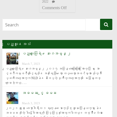
2022
Comments Off
ျပည္သူ႔အသံ
ျပည္သူေတြရဲ႕ ဆႏၵအမွန္ ၂
March 7, 2023
ျပည္သူေတြရဲ႕ ဆႏၵအမွန္ ၂ ၂၀၁၅ အလြန္ အေထြေထြေ႐ြးေကာက္ပြဲ မွ ေသာ
င္ၿပိဳကမ္းၿပိဳအႏိုင္ရလို႔ အစိုးရဖြဲ႕ေတာ့ တပ္မေတာ္အၿငိမ္းစား ဗိုလ္ခ်ဳ
ပ္ႀကီးတစ္ေယာက္က NLDနဲ႔ နီးစပ္တဲ့ ပုဂၢိဳလ္တစ္ေယာက္ကို ေမးခြန္းတစ္
ခုေမးခဲ့တယ္.. …
အဓမၼ ႏွင့္ ဓမၼ
March 3, 2023
၂၀၂၁ ခုႏွစ္ ေဖေဖာ္ဝါရီလ ၁ ရက္ေန႔ေနာက္ပိုင္း လူမႈကြန္ယက္မွာ နဲ႔ 
အဓမၼ ဆိုတဲ့ ပါဠိေဝါဟာရကို တြင္တြင္သုံးလာၾကပါတယ္။ တစ္ခ်ိဳ႕လဲနား