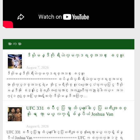
အားကစား
ဒီယိုမန္ဒီကို ရီးယဲလ္မက္ဒရစ္အသင္း ေခၚယူ
August 7, 2026
ဒီယိုမန္ဒီကို ရီးယဲလ္မက္ဒရစ္အသင္း ေခၚယူ 
======================= စပိန္ထိပ္သီး ရီးယဲလ္မက္ဒရစ္အသင္း
ဟာ လိုက္ပ္ဇစ္အသင္းရဲ႕ အိုင္ဗရီကိုစ္ လူငယ္ေတာင္ပံၾကယ္ပြင့္ ဒီယို
မန္ဒီကို ေခၚယူႏိုင္ခဲ့ၿပီျဖစ္ေၾကာင္း အတည္ျပဳေၾကညာခဲ့ပါတယ္။ အသ
က္ (၁၉)ႏွစ္အ႐ြယ္သာရွိေသးတဲ့ ဒီယိုမန္ဒီအတြက္ …
UFC 331 ၿပိဳင္ ပြဲ မွာ ထိပ္ဆုံးေခါင္ ပြဲ ႀကီးအျဖစ္
ထိုး ရ ေတာ့ မယ့္ လက္ရွိ ခ်န္ပီယံ ‌Joshua Van
August 6, 2026
UFC 331 ၿပိဳင္ပြဲမွာ ထိပ္ဆုံးေခါင္ပြဲႀကီးအျဖစ္ ထိုးရေတာ့မယ့္ လက္ရွိ ခ်န္
ပီယံ ‌Joshua Van ==================== UFC က စက္တက္ဘာ ၁၉ ရ