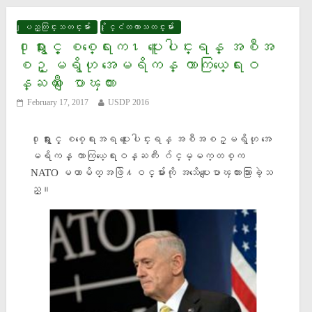
ျပည္တြင္းသတင္းမ်ား
ႏိုင္ငံတကာသတင္းမ်ား
႐ုရွားႏွင့္ စစ္ေရးက႑ ပူးေပါင္းရန္ အစီအ
စဉ္ မရွိဟု အေမရိကန္ ကာကြယ္ေရးဝ
န္ႀကီး ေျပာၾကား
February 17, 2017
USDP 2016
႐ုရွားႏွင့္ စစ္ေရးအရ ပူးေပါင္းရန္ အစီအစဥ္မရွိဟု အေ
မရိကန္ ကာကြယ္ေရးဝန္ႀကီး ဂ်င္မ္မက္တစ္က
NATO မဟာမိတ္အဖြဲ႔ဝင္မ်ားကို အသိေပးေျပာၾကားသြားခဲ့သ
ည္။