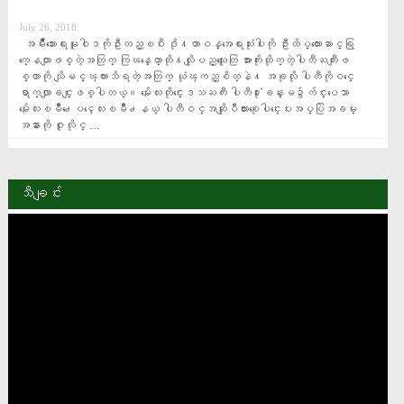
July 26, 2018
  အမ်ဳိးသားေရးမူဝါဒကိုဦးတည္ၿပီး ဒို႔တာဝန္အေရးသံုးပါးကို ဦးထိပ္ထားေဆာင္ရြ
က္ေနတာျဖစ္တဲ့အတြက္ ကြၽန္ေတာ္တို႔လိုျပည္သူေတြ အားကိုးထိုက္တဲ့ပါတီႀကီးျဖ
စ္တာကို သိျမင္ၾကားသိရတဲ့အတြက္ ယံုၾကည္စိတ္နဲ႔ အခုလို ပါတီကိုဝင္ေ
ရာက္လာျခင္းျဖစ္ပါတယ္​။ မႏၲေလးတိုင္းေဒသႀကီး ပါတီ႐ံုးခန္းမ၌က်င္းပေသာ 
မႏၲေလးၿမိဳ႕ေပၚေလးၿမိဳ႕နယ္ ပါတီဝင္အဆုိျပဳလႊာစုေပါင္းေပးအပ္ပြဲအခမ္း
အနားကုိ ဇူလိုင္ …
သီချင်း