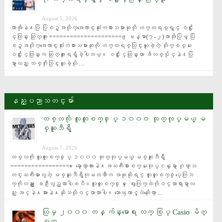
August 5, 2026
လာအိုနဲ႔ပြဲ ပြဲစဥ္အလိုက္အေကာင္းဆုံးကစားသမားဆုကို ဟက္ထရစ္ရွင္ ဝင္းႏို
င္ထြန္း ဆြတ္ခူး ====================== ျမန္မာ(၇-၂)လာအိုပြဲမွ ပြဲ
စဥ္အလိုက္အေကာင္းဆုံးကစားသမားဆုကို ဟက္ထရစ္သြင္းယူခဲ့တဲ့ တိုက္စစ္မႉး 
ဝင္းႏိုင္ထြန္းက ဆြတ္ခူးရရွိခဲ့ပါတယ္။ ဝင္းႏိုင္ထြန္းဟာ ဖိလစ္ပိုင္နဲ႔ပြဲ
မွာလည္း တစ္ဂိုးသြင္းယူခဲ့လို …
နည္းပညာသတင္းမ်ား
တစ္လကို လူတူစက္႐ုပ္ ၁၀၀၀ ထုတ္လုပ္မယ့္ မ
စ္ဆူဘီရွီ
August 7, 2026
တစ္လကို လူတူစက္႐ုပ္ ၁၀၀၀ ထုတ္လုပ္မယ့္ မစ္ဆူဘီရွီ 
================== ေမာ္ေတာ္ကားနဲ႔အႀကီးစားစက္မႈလုပ္ငန္းမွာ ဂုဏ္သ
တင္းႀကီးမားလွတဲ့ မစ္ဆူဘီရွီကုမၸဏီက အခုဆိုရင္ လူတူစက္႐ုပ္ေတြဘ
က္ကိုလည္း ေျခဦးလွည့္လာပါၿပီ။လူတူစက္႐ုပ္ ေဈးကြက္ထဲကိုဝင္လာရာမွာလ
ည္း အင္နဲ႔အားနဲ႔ဆိုသလိုဝင္လာတာပါ။ ဘာေၾကာင့္လဲဆိုေတာ့ …
ယြမ္ ၂၀၀၀ တန္ က်န္းမာေရး လက္ စြပ္ Casio မိတ္
ဆက္