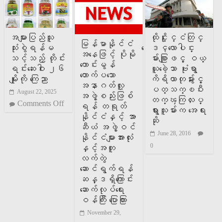
အများပြည်သူ
ထုိင္းႏိုင္ငံတြင္
မြန်မာနိုင်ငံ
သုံးစွဲရန်မ
ေဒၚလာေပါင္း
အနေဖြင့် ပိုမို
သင့်သည့် တိုင်း
မ်ားစြာျဖင့္ ဝယ္
ကောင်းမွန်
ရင်းဆေးဝါး ၂၆
ယူခဲ့ေသာ ဗုံးရွာ
တောက်ပသော
မျိုးကို ကြေညာ
ကိရိယာတုမ်ားႏွင့္
အနာဂတ်လူ့
ပတ္သက္ၿပီး
August 22, 2025
အဖွဲ့စည်းဖြစ်
တက္ၾကြလႈပ္
Comments Off
ရန် တရုတ်
ရွားသူမ်ားက အေရး
နိုင်ငံနှင့် အာ
ဆို
ဆီယံ အဖွဲ့ဝင်
June 28, 2016
နိုင်ငံများအားလုံး
0
နှင့်အတူ
လက်တွဲ
ဆောင်ရွက်ရန်
ဆန္ဒရှိကြောင်း
ဆောက်လုပ်ရေး
ဝန်ကြီး ပြောကြား
November 29,