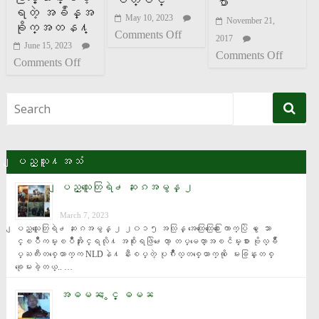
ပိတ္ပင္
ပာ
ရတဲ့ အခ်ိန္အ
May 10, 2023
November 21,
ခိုက္အတန႔္
Comments Off
2017
June 15, 2023
Comments Off
Comments Off
ျပည္သူ႔အသံ
ျပည္သူေတြရဲ႕ ဆႏၵအမွန္ ၂
March 7, 2023
ျပည္သူေတြရဲ႕ ဆႏၵအမွန္ ၂ ၂၀၁၅ အလြန္ အေထြေထြေ႐ြးေကာက္ပြဲ မွ ေသာ
င္ၿပိဳကမ္းၿပိဳအႏိုင္ရလို႔ အစိုးရဖြဲ႕ေတာ့ တပ္မေတာ္အၿငိမ္းစား ဗိုလ္ခ်ဳ
ပ္ႀကီးတစ္ေယာက္က NLDနဲ႔ နီးစပ္တဲ့ ပုဂၢိဳလ္တစ္ေယာက္ကို ေမးခြန္းတစ္
ခုေမးခဲ့တယ္.. …
အဓမၼ ႏွင့္ ဓမၼ