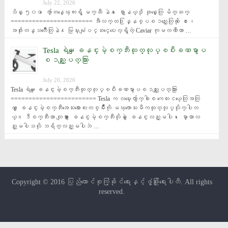
July 22, 2026
သိန္း ၅၀၀ ေက်ာ္တန္ေၾကးရွိ မက္ဆီ နဲ႔ ေရာ္နယ္ဒို ဖုန္းေတြ မိတ္ဆက္ 
======================= အီလက္ထ႐ြန္နစ္ပစၥည္းေတြကို ေ႐ႊ၊ 
အဖိုးတန္သတၱဳေတြနဲ႔ မြမ္းမံျပင္ဆင္ေပးေလ့ရွိတဲ့ Caviar ကုမၸဏီဟာ …
Tesla ရဲ႕‌ေျခနင္းမဲ့စက္ဘီးထုတ္လုပ္ၿပီးခဏမွာပ
စၥည္းျပတ္သြား
July 20, 2026
Tesla ရဲ႕‌ေျခနင္းမဲ့စက္ဘီးထုတ္လုပ္ၿပီးခဏမွာပစၥည္းျပတ္သြား 
======================== Tesla က လမ္းေလွ်ာက္ခါစ ကေလးငယ္ေတြအတြ
က္ ေျခနင္းမဲ့စက္ဘီးအေသးစားေလးတစ္မ်ိဳးကို မၾကာေသးမီကထုတ္လုပ္လိုက္ပါတ
ယ္။ ဒီစက္ဘီးဟာ တျခား ေျခနင္းမဲ့စက္ဘီးလိုပဲ ေျခနင္းလည္းမပါ၊ ေမာ္တာလ
ည္းမပါသလို ဘရိတ္လည္းမပါဘဲ …
Copyright © 2016
ပြည်ထောင်စုကြံ့ခိုင်ရေးနှင့်ဖွံ့ဖြိုးရေးပါတီ
. All rights
reserved.