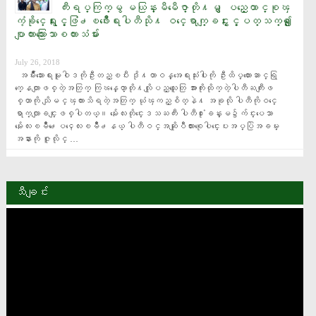
ကီးရပ္ကြက္မွ မယြန္းမီမီေဇာ္တုိ႔မွ ျပည္ေထာင္စုၾ
ကံ့ခုိင္ေရးႏွင့္ဖြံ႕ၿဖိဳးေရးပါတီသုိ႔ ဝင္ေရာက္ျခင္းႏွင့္ပတ္သက္၍ ​ေျ
ပာျကားသြား​ေသာစကားသံမ်ား
July 26, 2018
  အမ်ဳိးသားေရးမူဝါဒကိုဦးတည္ၿပီး ဒို႔တာဝန္အေရးသံုးပါးကို ဦးထိပ္ထားေဆာင္ရြ
က္ေနတာျဖစ္တဲ့အတြက္ ကြၽန္ေတာ္တို႔လိုျပည္သူေတြ အားကိုးထိုက္တဲ့ပါတီႀကီးျဖ
စ္တာကို သိျမင္ၾကားသိရတဲ့အတြက္ ယံုၾကည္စိတ္နဲ႔ အခုလို ပါတီကိုဝင္ေ
ရာက္လာျခင္းျဖစ္ပါတယ္​။ မႏၲေလးတိုင္းေဒသႀကီး ပါတီ႐ံုးခန္းမ၌က်င္းပေသာ 
မႏၲေလးၿမိဳ႕ေပၚေလးၿမိဳ႕နယ္ ပါတီဝင္အဆုိျပဳလႊာစုေပါင္းေပးအပ္ပြဲအခမ္း
အနားကုိ ဇူလိုင္ …
သီချင်း