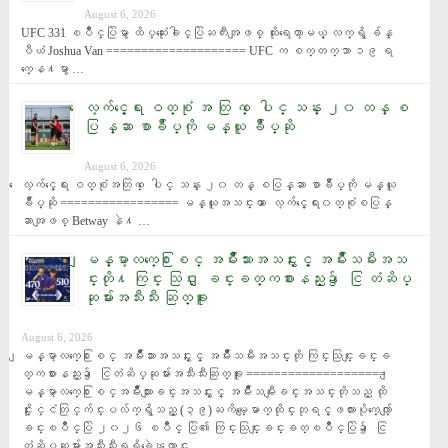
August 6, 2026
UFC 331 ၿပိဳင္ပြဲမွာ ထိပ္ဆုံးေခါင္ပြဲႀကီးအျဖစ္ ထိုးရေတာ့မယ့္ လက္ရွိ ခ်န္
ပီယံ ‌Joshua Van ==================== UFC က စက္တက္ဘာ ၁၉ ရ
က္ေန႔မွာ …
ေလ့က်င့္ေရး ဝတ္စုံ အ တြ က္ ေပါင္ သန္း ၂၀ တန္ စ
ပြ န္ဆာ စာခ်ဳပ္ကို မန္ယူ ခ်ဳပ္ဆို
August 6, 2026
ေလ့က်င့္ေရး ဝတ္စုံအတြက္ ေပါင္ သန္း ၂၀ တန္ စပြန္ဆာ စာခ်ဳပ္ကို မန္ယူ 
ခ်ဳပ္ဆို ================= မန္ယူအသင္းဟာ ေလ့က်င့္ေရး၀တ္စုံစပြန္
ဆာအျဖစ္ Betway နဲ႔ …
ျမန္မာ့လက္ေ႐ြးစင္ အမ်ိဳးသားအသင္းႏွင့္ အမ်ိဳးသမီးအသ
င္းတို႔ ကြင္း သြင္း ျခင္းခတ္ကစားနည္း၌ ေငြ တံဆိပ္
ဆုမ်ားအသီးသီး ဆြတ္ခူး
August 6, 2026
ျမန္မာ့လက္ေ႐ြးစင္ အမ်ိဳးသားအသင္းႏွင့္ အမ်ိဳးသမီးအသင္းတို ကြင္းသြင္းျခင္းခ
တ္ကစားနည္း၌ ေငြတံဆိပ္ဆုမ်ားအသီးသီးဆြတ္ခူး ==================== ျ
မန္မာ့လက္ေ႐ြးစင္အမ်ိဳးသားျခင္းအသင္းႏွင့္ အမ်ိဳးသမီးျခင္းအသင္းတိုသည္ ထို
င္းႏိုင္ငံတြင္က်င္းပလ်က္ရွိသည့္ (၃၉)ႀကိမ္ေျမာက္ထိုင္းဘုရင့္ဖလားပိုက္ေက်ာ္ျ
ခင္းၿပိဳင္ပြဲ ၂၀၂၆ ၿပိဳင္ ပြဲ၏ ကြင္းသြင္းျခင္းခတ္ၿပိဳင္ပြဲ၌ ေငြ
တံဆိပ္ဆုမ်ားအသီးသီးရရွိခဲ့ေၾကာင္း …