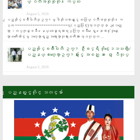
ယ္ ဝတၳဳအစုစုတို႔ ကပ္လႉ
August 5, 2026
ျပည္ခိုင္ၿဖိဳးပါတီဒုဥကၠ႒မွ ဝါဆိုသကၤန္းႏွင့္ လႉဖြယ္ ဝတၳဳအစုစုတို႔ က
ပ္လႉ ========================= (ျပည္တြင္း)ၾသဂုတ္ ၄ ေနျပည္ေ
တာ္ ၊တပ္ကုန္းၿမိဳ႕နယ္ အေနာ္ရထာရပ္ကြက္ ၿမိဳ႕ေရွ႕စႏၵာ႐ုံဘုန္းေ
တာ္ႀကီးေက်ာင္းမွ သက္ေတာ္ရွည္ ဆရာေတာ္ဘုရားႀကီးအား ၾသဂုတ္လ …
ျပည္ခိုင္ၿဖိဳးပါတီ ဥကၠ႒ ဦးခင္ရီ တိုင္းေဒသႀကီး/ျ
ပည္နယ္ လႊတ္ေတာ္ဥကၠ႒မ်ားႏွင့္ အစည္း အ ေဝး ျပဳလုပ္
August 3, 2026
ျပည္နယ္ႏွင့္တိုင္း သတင္းမ်ား