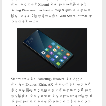
လို႔ ေခၚဆိုၿပီး Xiaomi ရဲ႕ ကုမၸဏီခြဲျဖစ္တဲ့
Beijing Pinecone Electronics လက္ေအာက္ကေန မတ္လအ
တြင္း ျဖန္႔ခ်ိဖြယ္ရိွတယ္လို႔ Wall Street Journal က ေျ
ပာၾကားခဲ့ပါတယ္။
Xiaomi အေနနဲ႔ Samsung, Huawei နဲ႔ Apple
တို႔ရဲ႕ Exynos, Kirin, AX ခ်စ္ပ္တိုနဲ႔ ယွဥ္ၿပိဳ
င္ႏိုင္မယ့္ စြမ္းေဆာင္ရည္ျမင့္ ပ႐ိုဆက္ဆာတစ္မ်ိဳး ထုတ္
လုပ္သြားဖို႔ စီစဥ္ထားတာလား ဒါမွမဟုတ္ အေရအတြက္ မ်ား
မ်ား ထုတ္လုပ္ေရာင္းခ်မယ့္ စြမ္းေဆာင္ရည္နိမ့္ခ်စ္ပ္တ