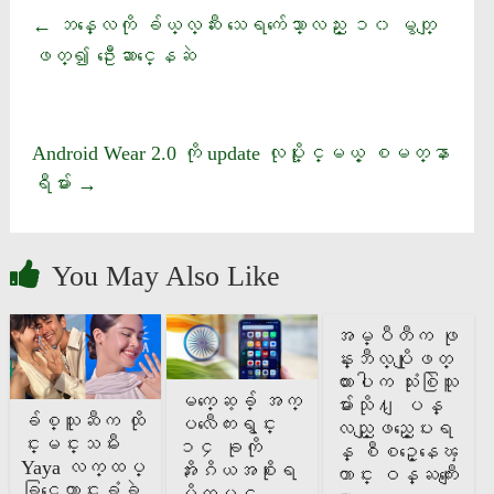
ဘန္ေလကို ခ်ယ္လ္ဆီး သေရက်ေသာ္လည္း ၁၀ မွတ္ျ
←
ဖတ္၍ ဦးေဆာင္ေနဆဲ
Android Wear 2.0 ကို update လုပ္ႏိုင္မယ့္ စမတ္နာ
ရီမ်ား
→
You May Also Like
အမ္ပီတီက ဖု
န္းဘီလ္ပိုျဖတ္
ထားပါက သံုးစြဲသူ
မက္ေဆ့ခ္် အက္
မ်ားသို႔ ျပန္
ခ်စ္သူဆီက ထို
ပလီေကးရွင္း
လည္ျဖည့္ေပးရ
င္းမင္းသမီး
၁၄ ခုကို
န္ စီစဥ္ေနေၾ
Yaya လက္ထပ္
အိႏၵိယအစိုးရ
ကာင္း ဝန္ႀကီးေျ
ခြင့္ေတာင္းခံခဲ့