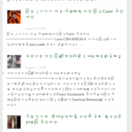
ယြမ္ ၂၀၀၀ တန္ က်န္းမာေရး လက္ စြပ္ Casio မိတ္
ဆက္
August 6, 2026
ယြမ္ ၂၀၀၀ တန္ က်န္းမာေရးလက္စြပ္ Casio မိတ္ဆက္ 
======================= Casio CRW-H001M-8 က လက္စြပ္ဆိုေပမ
ယ့္ အေသးစားနာရီ mini-watch ေလးနဲ႔ ပိုတူပါတယ္။ …
ေခတ္သစ္ စစ္ ပြဲ ကိုေျပာင္းလဲေပးႏိုင္မယ့္ေမာင္းသူမဲ့ယာဥ္
August 3, 2026
ေခတ္သစ္စစ္ပြဲကိုေျပာင္းလဲေပးႏိုင္မယ့္ေမာင္းသူမဲ့ယာဥ္ 
===================== အေမရိကန္ၾကည္းတပ္ရဲ႕တိုက္ခိုက္ေရးစြ
မ္းပကားကို တိုးျမႇင့္ေပးႏိုင္ေစမယ့္အျပင္ ေခတ္သစ္စစ္ပြဲကိုပါေျပာင္းလဲေပးႏိုင္မ
ယ့္ ေမာင္းသူမဲ့ယာဥ္တစ္မ်ိဳးကမၾကာခင္ထြက္ေပၚလာေတာ့မွာျဖစ္ပါတယ္။ အေ
မရိကန္ၾကည္းတပ္ကေဖာ္ေဆာင္တဲ့ Project Sustainment စီမံကိန္းအတြက္ ဒီ
ယာဥ္ေတြကိုဖန္တီးထုတ္ လုပ္ေပးခြင့္ရသြားသူက American Rheinmetall ျဖစ္ပါ
တယ္။ …
သိန္း ၅၀၀ ေက်ာ္တန္ေၾကးရွိ မက္ဆီ နဲ႔ ေရာ္နယ္ဒို
ဖုန္းေတြ မိတ္ဆက္