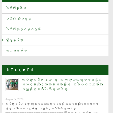
ခ်န္ပီယံ ‌Joshua Van
ပါတီ၏မူ၀ါဒ
ယြမ္ ၂၀၀၀ တန္ က်န္းမာေရး လက္ စြပ္ Casio မိတ္ဆက္
ႏိုင္ငံေတာ္သမၼတ ထိုင္းႏိုင္ငံသို႔ ေရာက္ရွိ
ပါတီ၏ သႏိၷဌာန္
ေလ့က်င့္ေရး ဝတ္စုံ အ တြ က္ ေပါင္ သန္း ၂၀ တန္ စ ပြ န္ဆာ စာခ်ဳပ္ကို မ
ပါတီ၏လုပ္ငန္းစဥ္မ်ား
န္ယူ ခ်ဳပ္ဆို
ျမန္မာ့လက္ေ႐ြးစင္ အမ်ိဳးသားအသင္းႏွင့္ အမ်ိဳးသမီးအသင္းတို႔ ကြင္း သြင္း ျခ
ေမွ်ာ္မွန္းခ်က္
င္းခတ္ကစားနည္း၌ ေငြ တံဆိပ္ဆုမ်ားအသီးသီး ဆြတ္ခူး
ရည္မွန္းခ်က္
ေလးမ်က္ႏွာၿမိဳ႕နယ္ ေရ ေဘး ကယ္ဆယ္ေရးစခန္းသို႔ အသင့္စားသုံးႏိုင္ေသာအစား
အစာမ်ားႏွင့္ ေဆးဝါးပစၥည္းမ်ားအား ျပည္ခိုင္ၿဖိဳးပါတီမွ လႉဒါန္း
ေရႀကီးနစ္ျမဳပ္မႈဒဏ္ခံရသည့္ ေက်း႐ြာမ်ားရွိ ျပည္သူမ်ားအား ျပည္ခိုင္ၿဖိဳး
ပါတီလႈပ္ရွားမွဳမ်ား
ပါတီက ကူညီေထာက္ပံ့
ေလးမ်က္ႏွာၿမိဳ႕နယ္ ေရ ေဘး ကယ္ဆယ္ေရးစခန္းသို႔
ဒီယိုမန္ဒီကို ရီးယဲလ္မက္ဒရစ္အသင္း ေခၚယူ
အသင့္စားသုံးႏိုင္ေသာအစားအစာမ်ားႏွင့္ ေဆးဝါးပစၥည္းမ်ားအား ျ
ျပည္ တြင္း စက္သုံးဆီေဈး တစ္လီတာလွ်င္ က်ပ္ ၁၇၀ မွ ၂၆၅ အထိ ျမင့္
ပည္ခိုင္ၿဖိဳးပါတီမွ လႉဒါန္း
တက္
August 5, 2026
ေလးမ်က္ႏွာၿမိဳ႕နယ္ ေရေဘးကယ္ဆယ္ေရးစခန္းသို အသင့္စားသုံးႏိုင္ေသာအစားအစာ
မ်ားႏွင့္ ေဆးဝါးပစၥည္းမ်ားအား ျပည္ခိုင္ၿဖိဳးပါတီမွ လႉဒါန္း 