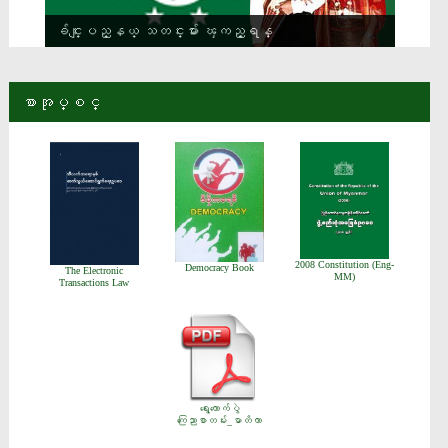
ခ်င္းျပည္နယ္ သတင္းမ်ား ၾကည့္ရန္
စာအုပ္စင္
2008 Constitution (Eng-
Democracy Book
The Electronic
MM)
Transactions Law
ရွေးကောက်ပွဲ
ကြေညာစာတမ်း_မာတိကာ