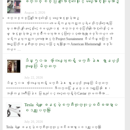
ေခတ္သစ္ စစ္ ပြဲ ကိုေျပာင္းလဲေပးႏိုင္မယ့္ေမာင္းသူမဲ့ယာဥ္
August 3, 2026
ေခတ္သစ္စစ္ပြဲကိုေျပာင္းလဲေပးႏိုင္မယ့္ေမာင္းသူမဲ့ယာဥ္ 
===================== အေမရိကန္ၾကည္းတပ္ရဲ႕တိုက္ခိုက္ေရးစြ
မ္းပကားကို တိုးျမႇင့္ေပးႏိုင္ေစမယ့္အျပင္ ေခတ္သစ္စစ္ပြဲကိုပါေျပာင္းလဲေပးႏိုင္မ
ယ့္ ေမာင္းသူမဲ့ယာဥ္တစ္မ်ိဳးကမၾကာခင္ထြက္ေပၚလာေတာ့မွာျဖစ္ပါတယ္။ အေ
မရိကန္ၾကည္းတပ္ကေဖာ္ေဆာင္တဲ့ Project Sustainment စီမံကိန္းအတြက္ ဒီ
ယာဥ္ေတြကိုဖန္တီးထုတ္ လုပ္ေပးခြင့္ရသြားသူက American Rheinmetall ျဖစ္ပါ
တယ္။ …
သိန္း ၅၀၀ ေက်ာ္တန္ေၾကးရွိ မက္ဆီ နဲ႔ ေရာ္နယ္ဒို
ဖုန္းေတြ မိတ္ဆက္
July 22, 2026
သိန္း ၅၀၀ ေက်ာ္တန္ေၾကးရွိ မက္ဆီ နဲ႔ ေရာ္နယ္ဒို ဖုန္းေတြ မိတ္ဆက္ 
======================= အီလက္ထ႐ြန္နစ္ပစၥည္းေတြကို ေ႐ႊ၊ 
အဖိုးတန္သတၱဳေတြနဲ႔ မြမ္းမံျပင္ဆင္ေပးေလ့ရွိတဲ့ Caviar ကုမၸဏီဟာ …
Tesla ရဲ႕‌ေျခနင္းမဲ့စက္ဘီးထုတ္လုပ္ၿပီးခဏမွာပ
စၥည္းျပတ္သြား
July 20, 2026
Tesla ရဲ႕‌ေျခနင္းမဲ့စက္ဘီးထုတ္လုပ္ၿပီးခဏမွာပစၥည္းျပတ္သြား 