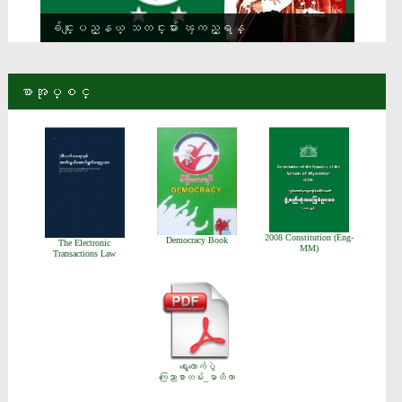
ခ်င္းျပည္နယ္ သတင္းမ်ား ၾကည့္ရန္
စာအုပ္စင္
2008 Constitution (Eng-
Democracy Book
The Electronic
MM)
Transactions Law
ရွေးကောက်ပွဲ
ကြေညာစာတမ်း_မာတိကာ