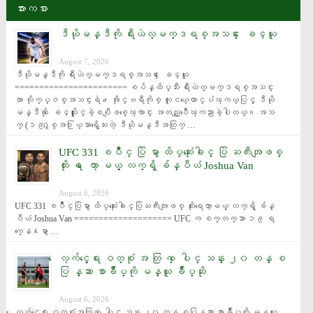
အားကစား
ဒီယိုမန္ဒီကို ရီးယဲလ္မက္ဒရစ္အသင္း ေခၚယူ
August 7, 2026
ဒီယိုမန္ဒီကို ရီးယဲလ္မက္ဒရစ္အသင္း ေခၚယူ 
======================= စပိန္ထိပ္သီး ရီးယဲလ္မက္ဒရစ္အသင္း
ဟာ လိုက္ပ္ဇစ္အသင္းရဲ႕ အိုင္ဗရီကိုစ္ လူငယ္ေတာင္ပံၾကယ္ပြင့္ ဒီယို
မန္ဒီကို ေခၚယူႏိုင္ခဲ့ၿပီျဖစ္ေၾကာင္း အတည္ျပဳေၾကညာခဲ့ပါတယ္။ အသ
က္ (၁၉)ႏွစ္အ႐ြယ္သာရွိေသးတဲ့ ဒီယိုမန္ဒီအတြက္ …
UFC 331 ၿပိဳင္ ပြဲ မွာ ထိပ္ဆုံးေခါင္ ပြဲ ႀကီးအျဖစ္
ထိုး ရ ေတာ့ မယ့္ လက္ရွိ ခ်န္ပီယံ ‌Joshua Van
August 6, 2026
UFC 331 ၿပိဳင္ပြဲမွာ ထိပ္ဆုံးေခါင္ပြဲႀကီးအျဖစ္ ထိုးရေတာ့မယ့္ လက္ရွိ ခ်န္
ပီယံ ‌Joshua Van ==================== UFC က စက္တက္ဘာ ၁၉ ရ
က္ေန႔မွာ …
ေလ့က်င့္ေရး ဝတ္စုံ အ တြ က္ ေပါင္ သန္း ၂၀ တန္ စ
ပြ န္ဆာ စာခ်ဳပ္ကို မန္ယူ ခ်ဳပ္ဆို
August 6, 2026
ေလ့က်င့္ေရး ဝတ္စုံအတြက္ ေပါင္ သန္း ၂၀ တန္ စပြန္ဆာ စာခ်ဳပ္ကို မန္ယူ 