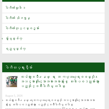
ခ်န္ပီယံ ‌Joshua Van
ပါတီ၏မူ၀ါဒ
ယြမ္ ၂၀၀၀ တန္ က်န္းမာေရး လက္ စြပ္ Casio မိတ္ဆက္
ႏိုင္ငံေတာ္သမၼတ ထိုင္းႏိုင္ငံသို႔ ေရာက္ရွိ
ပါတီ၏ သႏိၷဌာန္
ေလ့က်င့္ေရး ဝတ္စုံ အ တြ က္ ေပါင္ သန္း ၂၀ တန္ စ ပြ န္ဆာ စာခ်ဳပ္ကို မ
ပါတီ၏လုပ္ငန္းစဥ္မ်ား
န္ယူ ခ်ဳပ္ဆို
ျမန္မာ့လက္ေ႐ြးစင္ အမ်ိဳးသားအသင္းႏွင့္ အမ်ိဳးသမီးအသင္းတို႔ ကြင္း သြင္း ျခ
ေမွ်ာ္မွန္းခ်က္
င္းခတ္ကစားနည္း၌ ေငြ တံဆိပ္ဆုမ်ားအသီးသီး ဆြတ္ခူး
ရည္မွန္းခ်က္
ေလးမ်က္ႏွာၿမိဳ႕နယ္ ေရ ေဘး ကယ္ဆယ္ေရးစခန္းသို႔ အသင့္စားသုံးႏိုင္ေသာအစား
အစာမ်ားႏွင့္ ေဆးဝါးပစၥည္းမ်ားအား ျပည္ခိုင္ၿဖိဳးပါတီမွ လႉဒါန္း
ေရႀကီးနစ္ျမဳပ္မႈဒဏ္ခံရသည့္ ေက်း႐ြာမ်ားရွိ ျပည္သူမ်ားအား ျပည္ခိုင္ၿဖိဳး
ပါတီလႈပ္ရွားမွဳမ်ား
ပါတီက ကူညီေထာက္ပံ့
ေလးမ်က္ႏွာၿမိဳ႕နယ္ ေရ ေဘး ကယ္ဆယ္ေရးစခန္းသို႔
ဒီယိုမန္ဒီကို ရီးယဲလ္မက္ဒရစ္အသင္း ေခၚယူ
အသင့္စားသုံးႏိုင္ေသာအစားအစာမ်ားႏွင့္ ေဆးဝါးပစၥည္းမ်ားအား ျ
ျပည္ တြင္း စက္သုံးဆီေဈး တစ္လီတာလွ်င္ က်ပ္ ၁၇၀ မွ ၂၆၅ အထိ ျမင့္
ပည္ခိုင္ၿဖိဳးပါတီမွ လႉဒါန္း
တက္
August 5, 2026
ေလးမ်က္ႏွာၿမိဳ႕နယ္ ေရေဘးကယ္ဆယ္ေရးစခန္းသို အသင့္စားသုံးႏိုင္ေသာအစားအစာ
မ်ားႏွင့္ ေဆးဝါးပစၥည္းမ်ားအား ျပည္ခိုင္ၿဖိဳးပါတီမွ လႉဒါန္း 