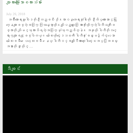
ပာျကားသြား​ေသာစကားသံမ်ား
July 26, 2018
  အမ်ဳိးသားေရးမူဝါဒကိုဦးတည္ၿပီး ဒို႔တာဝန္အေရးသံုးပါးကို ဦးထိပ္ထားေဆာင္ရြ
က္ေနတာျဖစ္တဲ့အတြက္ ကြၽန္ေတာ္တို႔လိုျပည္သူေတြ အားကိုးထိုက္တဲ့ပါတီႀကီးျဖ
စ္တာကို သိျမင္ၾကားသိရတဲ့အတြက္ ယံုၾကည္စိတ္နဲ႔ အခုလို ပါတီကိုဝင္ေ
ရာက္လာျခင္းျဖစ္ပါတယ္​။ မႏၲေလးတိုင္းေဒသႀကီး ပါတီ႐ံုးခန္းမ၌က်င္းပေသာ 
မႏၲေလးၿမိဳ႕ေပၚေလးၿမိဳ႕နယ္ ပါတီဝင္အဆုိျပဳလႊာစုေပါင္းေပးအပ္ပြဲအခမ္း
အနားကုိ ဇူလိုင္ …
သီချင်း