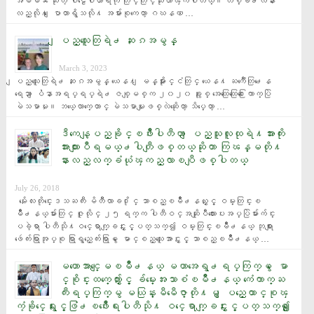
အဓမၼ ဆိုတဲ့ ပါဠိေဝါဟာရကို တြင္တြင္သုံးလာၾကပါတယ္။ တစ္ခ်ိဳ႕လဲနား
လည္လို႔ ေျပာတာရွိသလို႔ အမ်ားစုကေတာ့ ဂဃနဏ …
ျပည္သူေတြရဲ႕ ဆႏၵအမွန္
March 3, 2023
ျပည္သူေတြရဲ႕ ဆႏၵအမွန္ ယေန႔ ျမန္မာႏိုင္ငံတြင္ ယေန႔ ႀကဳံေတြ႕ေန
ရေသာ ျပႆနာအရပ္ရပ္ရဲ႕ ဇစ္ျမစ္က ၂၀၂၀ ခုႏွစ္ အေထြေထြေ႐ြးေကာက္ပြဲ 
မဲသမာမႈ။ ဘယ္ေလာက္ေတာင္ မဲသမာမႈျဖစ္လဲဆိုေတာ့ သိပ္ေတာ့ …
ဒီကေန့ျပည္ခုိင္ၿဖိဳးပါတီဟာ ျပည္သူလူထုရဲ႔အားကိုး
အားထားျပဳရမယ္႕ပါတီျဖစ္တယ္ဆိုတာ ကြၽန္မတို႔
နားလည္လက္ခံယုံၾကည္လာၿပီျဖစ္ပါတယ္
July 26, 2018
  မႏၲေလးတိုင္းေဒသႀကီး မိတီၴလာခ႐ိုင္ သာစည္ၿမိဳ႕နယ္ႏွင့္ ဝမ္းတြင္းၿ
မိဳ႕နယ္မ်ားတြင္ ဇူလိုင္ ၂၅ ရက္က ပါတီဝင္အဆိုျပဳလႊာေပးအပ္ပြဲမ်ားက်င္း
ပခဲ့ရာ ပါတီသို႔ဝင္ေရာက္ျခင္းႏွင့္ပတ္သက္၍ ဝမ္းတြင္းၿမိဳ႕နယ္ ဘုရားျ
ဖဴေက်းရြာအုပ္စု ရြာရွည္ေက်းရြာမွ ေမာင္စည္သူေအာင္ႏွင့္ သာစည္ၿမိဳ႕နယ္ …
မဟာေအာင္ေျမၿမိဳ႕နယ္ မဟာအေရွ႕ရပ္ကြက္မွ ေမာ
င္စုိင္းထက္ေက်ာ္ႏွင့္ ခ်မ္းေအးသာစံၿမိဳ႕နယ္ ကံေကာက္ႀ
ကီးရပ္ကြက္မွ မယြန္းမီမီေဇာ္တုိ႔မွ ျပည္ေထာင္စုၾ
ကံ့ခုိင္ေရးႏွင့္ဖြံ႕ၿဖိဳးေရးပါတီသုိ႔ ဝင္ေရာက္ျခင္းႏွင့္ပတ္သက္၍ ​ေျ