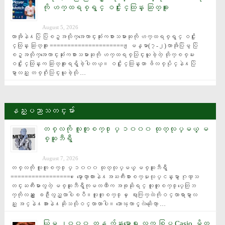
ကို ဟက္ထရစ္ရွင္ ဝင္းႏိုင္ထြန္း ဆြတ္ခူး
August 5, 2026
လာအိုနဲ႔ပြဲ ပြဲစဥ္အလိုက္အေကာင္းဆုံးကစားသမားဆုကို ဟက္ထရစ္ရွင္ ဝင္းႏို
င္ထြန္း ဆြတ္ခူး ====================== ျမန္မာ(၇-၂)လာအိုပြဲမွ ပြဲ
စဥ္အလိုက္အေကာင္းဆုံးကစားသမားဆုကို ဟက္ထရစ္သြင္းယူခဲ့တဲ့ တိုက္စစ္မႉး 
ဝင္းႏိုင္ထြန္းက ဆြတ္ခူးရရွိခဲ့ပါတယ္။ ဝင္းႏိုင္ထြန္းဟာ ဖိလစ္ပိုင္နဲ႔ပြဲ
မွာလည္း တစ္ဂိုးသြင္းယူခဲ့လို …
နည္းပညာသတင္းမ်ား
တစ္လကို လူတူစက္႐ုပ္ ၁၀၀၀ ထုတ္လုပ္မယ့္ မ
စ္ဆူဘီရွီ
August 7, 2026
တစ္လကို လူတူစက္႐ုပ္ ၁၀၀၀ ထုတ္လုပ္မယ့္ မစ္ဆူဘီရွီ 
================== ေမာ္ေတာ္ကားနဲ႔အႀကီးစားစက္မႈလုပ္ငန္းမွာ ဂုဏ္သ
တင္းႀကီးမားလွတဲ့ မစ္ဆူဘီရွီကုမၸဏီက အခုဆိုရင္ လူတူစက္႐ုပ္ေတြဘ
က္ကိုလည္း ေျခဦးလွည့္လာပါၿပီ။လူတူစက္႐ုပ္ ေဈးကြက္ထဲကိုဝင္လာရာမွာလ
ည္း အင္နဲ႔အားနဲ႔ဆိုသလိုဝင္လာတာပါ။ ဘာေၾကာင့္လဲဆိုေတာ့ …
ယြမ္ ၂၀၀၀ တန္ က်န္းမာေရး လက္ စြပ္ Casio မိတ္