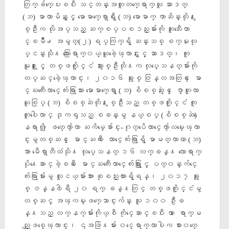
တြက္ခ်က္ေပးၿပီး သင္တန္းအတူတက္ေရာက္သူ ဆာဒတ္
(ဘ) မာတာမိန္ႏွင့္ မာေမာက္ေရာ္ရွီး (ဘ) မာေမာက္ ကာဆိန္းတုိ႔ႏွ
စ္ဦးက လုိအပ္သည့္ ဆက္စပ္ပစၥည္းမ်ားကုိ ဘူးသီးေတာ
င္ၿမိဳ႕ အမွတ္(၂) ရပ္ကြက္ရွိ ဆန္းသစ္ စက္မႈလု
ပ္ငန္းသုိ႔ သြားေရာက္၀ယ္ယူခဲ့ေၾကာင္းႏွင့္ ဆာဒတ္၊ ကူ
မူ႐ူးႏွင့္ တစ္ဖက္ႏုိင္ငံ သားႏွစ္ဦးတုိ႔က လုပ္ေသနတ္မ်ားကုိ
တပ္ဆင္ခဲ့ေၾကာင္း၊ ၂၀၁၆ ခုႏွစ္ ဇြန္လအတြင္း ေမာ
င္ႀကီးေတာင္ေက်းရြာသား မာေမာက္ေရွာ (ဘ) စိစစ္ဆဲႏွင့္ ေဇာ္တူလာ
ယူစြပ္ (ဘ) စိစစ္ဆဲတုိ႔ႏွစ္ဦးသည္ တစ္ဖက္ႏုိင္ငံ ကူ
တူပါေလာင္ ဒုကၡသည္ စခန္းမွ နယ္စပ္ (စိစစ္ဆဲ) ေ
နရာကုိ ျဖတ္ေက်ာ္ကာ ႀကိမ္ေခ်ာင္း-ဂုတ္ပိေတာင္ေက်ာ္လမ္းေၾကာ
င္းမွတစ္ဆင့္ ေမာင္ႀကီး ေတာင္ေက်းရြာရွိ မာမတ္ကာယာ (ဘ)
အာ မီေရာ္တီထံသုိ႔ လုပ္ေသနတ္ ၁၆ လက္ခန္႔ လာေရာက္
ပုိ႔ေဆာင္ခဲ့ၿပီး ေမာင္ႀကီးေတာင္ေက်းရြာႏွင့္ ပတ္၀န္းက်င္ေ
က်းရြာမ်ားမွ လူငယ္မ်ားအား စုစည္းထားရွိရန္၊ ၂၀၁၇ ခုႏွ
စ္ ဇန္န၀ါရီ ၂၀ ရက္ ခန္႔တြင္ တစ္ဖက္ႏုိင္ငံမွ
တစ္ဆင့္ အၾကမ္းဖက္ေသာင္းက်န္း သူ ၁၀၀ ဦးခ
န္႔သည္ လက္နက္မ်ားကုိယ္စီ ကုိင္ေဆာင္ၿပီး လာ ေရာက္မ
ည္ျဖစ္ေၾကာင္း၊ ၎အဖြဲ႔မ်ား ၀င္ေရာက္လာပါက စား၀တ္ေ