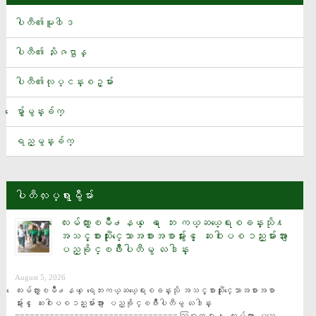
UFC 331 ၿပိဳင္ ပြဲ မွာ ထိပ္ဆုံးေခါင္ ပြဲ ႀကီးအျဖစ္ ထိုး ရ ေတာ့ မယ့္ လက္ရွိ
ပါတီ၏မူ၀ါဒ
ခ်န္ပီယံ ‌Joshua Van
ယြမ္ ၂၀၀၀ တန္ က်န္းမာေရး လက္ စြပ္ Casio မိတ္ဆက္
ပါတီ၏ သႏိၷဌာန္
ႏိုင္ငံေတာ္သမၼတ ထိုင္းႏိုင္ငံသို႔ ေရာက္ရွိ
ပါတီ၏လုပ္ငန္းစဥ္မ်ား
ေလ့က်င့္ေရး ဝတ္စုံ အ တြ က္ ေပါင္ သန္း ၂၀ တန္ စ ပြ န္ဆာ စာခ်ဳပ္ကို မ
န္ယူ ခ်ဳပ္ဆို
ေမွ်ာ္မွန္းခ်က္
ျမန္မာ့လက္ေ႐ြးစင္ အမ်ိဳးသားအသင္းႏွင့္ အမ်ိဳးသမီးအသင္းတို႔ ကြင္း သြင္း ျခ
ရည္မွန္းခ်က္
င္းခတ္ကစားနည္း၌ ေငြ တံဆိပ္ဆုမ်ားအသီးသီး ဆြတ္ခူး
ေလးမ်က္ႏွာၿမိဳ႕နယ္ ေရ ေဘး ကယ္ဆယ္ေရးစခန္းသို႔ အသင့္စားသုံးႏိုင္ေသာအစား
အစာမ်ားႏွင့္ ေဆးဝါးပစၥည္းမ်ားအား ျပည္ခိုင္ၿဖိဳးပါတီမွ လႉဒါန္း
ပါတီလႈပ္ရွားမွဳမ်ား
ေရႀကီးနစ္ျမဳပ္မႈဒဏ္ခံရသည့္ ေက်း႐ြာမ်ားရွိ ျပည္သူမ်ားအား ျပည္ခိုင္ၿဖိဳး
ေလးမ်က္ႏွာၿမိဳ႕နယ္ ေရ ေဘး ကယ္ဆယ္ေရးစခန္းသို႔
ပါတီက ကူညီေထာက္ပံ့
အသင့္စားသုံးႏိုင္ေသာအစားအစာမ်ားႏွင့္ ေဆးဝါးပစၥည္းမ်ားအား ျ
ဒီယိုမန္ဒီကို ရီးယဲလ္မက္ဒရစ္အသင္း ေခၚယူ
ပည္ခိုင္ၿဖိဳးပါတီမွ လႉဒါန္း
August 5, 2026
ေလးမ်က္ႏွာၿမိဳ႕နယ္ ေရေဘးကယ္ဆယ္ေရးစခန္းသို အသင့္စားသုံးႏိုင္ေသာအစားအစာ
မ်ားႏွင့္ ေဆးဝါးပစၥည္းမ်ားအား ျပည္ခိုင္ၿဖိဳးပါတီမွ လႉဒါန္း 