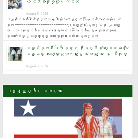
ယ္ ဝတၳဳအစုစုတို႔ ကပ္လႉ
August 5, 2026
ျပည္ခိုင္ၿဖိဳးပါတီဒုဥကၠ႒မွ ဝါဆိုသကၤန္းႏွင့္ လႉဖြယ္ ဝတၳဳအစုစုတို႔ က
ပ္လႉ ========================= (ျပည္တြင္း)ၾသဂုတ္ ၄ ေနျပည္ေ
တာ္ ၊တပ္ကုန္းၿမိဳ႕နယ္ အေနာ္ရထာရပ္ကြက္ ၿမိဳ႕ေရွ႕စႏၵာ႐ုံဘုန္းေ
တာ္ႀကီးေက်ာင္းမွ သက္ေတာ္ရွည္ ဆရာေတာ္ဘုရားႀကီးအား ၾသဂုတ္လ …
ျပည္ခိုင္ၿဖိဳးပါတီ ဥကၠ႒ ဦးခင္ရီ တိုင္းေဒသႀကီး/ျ
ပည္နယ္ လႊတ္ေတာ္ဥကၠ႒မ်ားႏွင့္ အစည္း အ ေဝး ျပဳလုပ္
August 3, 2026
ျပည္နယ္ႏွင့္တိုင္း သတင္းမ်ား