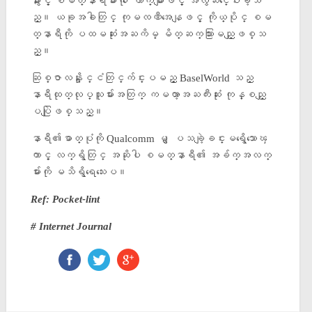
မ်ားႏွင့္ စမတ္နာရီမ်ားကို ေက်ာက္မ်ားျဖင့္ အလွဆင္ေပးခဲ့သ
ည္။ ယခုအခါတြင္ ကုမၸဏီအေနျဖင့္ ကိုယ္ပိုင္ စမ
တ္နာရီကို ပထမဆံုးအႀကိမ္ မိတ္ဆက္သြားမည္ျဖစ္သ
ည္။
ဆြစ္ဇာလန္ႏိုင္ငံတြင္က်င္းပမည့္ BaselWorld သည္
နာရီထုတ္လုပ္သူမ်ားအတြက္ ကမၻာ့အႀကီးဆံုး ကုန္စည္ျ
ပပြဲျဖစ္သည္။
နာရီ၏ဓာတ္ပံုကို Qualcomm မွ ျပသခဲ့ျခင္းမရိွေသာေၾ
ကာင့္ လက္ရိွတြင္ အဆိုပါ စမတ္နာရီ၏ အခ်က္အလက္
မ်ားကို မသိရိွရေသးေပ။
Ref: Pocket-lint
# Internet Journal