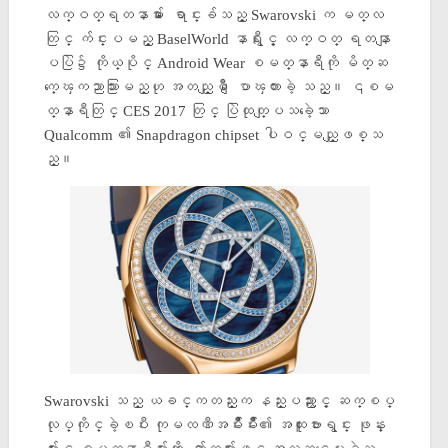
လက္ဝတ္ရတနာမ်ား ေရာင္းခ်သည့္ Swarovski က မတ္လ
တြင္ က်င္းပမည့္ BaselWorld နာရီႏွင့္ လက္ဝတ္ ရတနာျ
ပပြဲ၌ ကိုယ္ပိုင္ Android Wear စမတ္နာရီကို မိတ္ဆ
က္ေၾကညာသြားမည္ဟု အတည္ျပဳ ေျပာၾကားခဲ့ သည္။ ၎စမ
တ္နာရီတြင္ CES 2017 တြင္ ပြဲထုတ္ျပသခဲ့ေသာ
Qualcomm ၏ Snapdragon chipset ပါဝင္မည္ျဖစ္သ
ည္။
Swarovski သည္ ယခင္ကတည္းက နည္းပညာႏွင့္ ဆက္စပ္
လုပ္ကိုင္ခဲ့ၿပီး ကုမၸဏီအမ်ိဳးမ်ိဳး၏ အထူးဗားရွင္း ဖုန္း