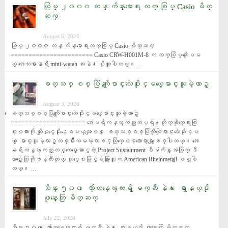
ယြမ္ ၂၀၀၀ တန္ က်န္းမာေရး လက္ စြပ္ Casio မိတ္
ဆက္
August 6, 2026
ယြမ္ ၂၀၀၀ တန္ က်န္းမာေရးလက္စြပ္ Casio မိတ္ဆက္ 
======================= Casio CRW-H001M-8 က လက္စြပ္ဆိုေပမ
ယ့္ အေသးစားနာရီ mini-watch ေလးနဲ႔ ပိုတူပါတယ္။ …
ေခတ္သစ္ စစ္ ပြဲ ကိုေျပာင္းလဲေပးႏိုင္မယ့္ေမာင္းသူမဲ့ယာဥ္
August 3, 2026
ေခတ္သစ္စစ္ပြဲကိုေျပာင္းလဲေပးႏိုင္မယ့္ေမာင္းသူမဲ့ယာဥ္ 
===================== အေမရိကန္ၾကည္းတပ္ရဲ႕တိုက္ခိုက္ေရးစြ
မ္းပကားကို တိုးျမႇင့္ေပးႏိုင္ေစမယ့္အျပင္ ေခတ္သစ္စစ္ပြဲကိုပါေျပာင္းလဲေပးႏိုင္မ
ယ့္ ေမာင္းသူမဲ့ယာဥ္တစ္မ်ိဳးကမၾကာခင္ထြက္ေပၚလာေတာ့မွာျဖစ္ပါတယ္။ အေ
မရိကန္ၾကည္းတပ္ကေဖာ္ေဆာင္တဲ့ Project Sustainment စီမံကိန္းအတြက္ ဒီ
ယာဥ္ေတြကိုဖန္တီးထုတ္ လုပ္ေပးခြင့္ရသြားသူက American Rheinmetall ျဖစ္ပါ
တယ္။ …
သိန္း ၅၀၀ ေက်ာ္တန္ေၾကးရွိ မက္ဆီ နဲ႔ ေရာ္နယ္ဒို
ဖုန္းေတြ မိတ္ဆက္
July 22, 2026
သိန္း ၅၀၀ ေက်ာ္တန္ေၾကးရွိ မက္ဆီ နဲ႔ ေရာ္နယ္ဒို ဖုန္းေတြ မိတ္ဆက္ 