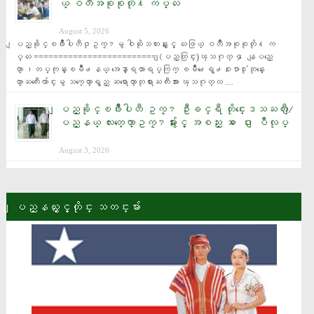
ယ္ ဝတၳဳအစုစုတို႔ ကပ္လႉ
August 5, 2026
ျပည္ခိုင္ၿဖိဳးပါတီဒုဥကၠ႒မွ ဝါဆိုသကၤန္းႏွင့္ လႉဖြယ္ ဝတၳဳအစုစုတို႔ က
ပ္လႉ ========================= (ျပည္တြင္း)ၾသဂုတ္ ၄ ေနျပည္ေ
တာ္ ၊တပ္ကုန္းၿမိဳ႕နယ္ အေနာ္ရထာရပ္ကြက္ ၿမိဳ႕ေရွ႕စႏၵာ႐ုံဘုန္းေ
တာ္ႀကီးေက်ာင္းမွ သက္ေတာ္ရွည္ ဆရာေတာ္ဘုရားႀကီးအား ၾသဂုတ္လ …
ျပည္ခိုင္ၿဖိဳးပါတီ ဥကၠ႒ ဦးခင္ရီ တိုင္းေဒသႀကီး/ျ
ပည္နယ္ လႊတ္ေတာ္ဥကၠ႒မ်ားႏွင့္ အစည္း အ ေဝး ျပဳလုပ္
August 3, 2026
ျပည္နယ္ႏွင့္တိုင္း သတင္းမ်ား