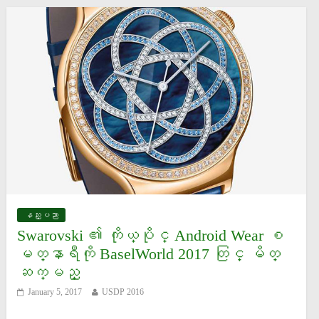
နည္းပညာ
Swarovski ၏ ကိုယ္ပိုင္ Android Wear စ
မတ္နာရီကို BaselWorld 2017 တြင္ မိတ္
ဆက္မည္
January 5, 2017
USDP 2016