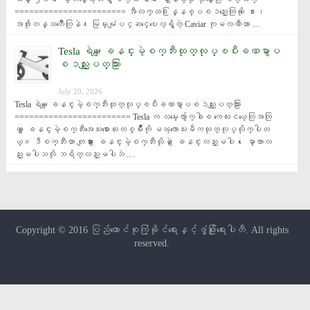
======================= အီလက္ထ႐ြန္နစ္ပစၥည္းေတြကို ေ႐ႊ၊ 
အဖိုးတန္သတၱဳေတြနဲ႔ မြမ္းမံျပင္ဆင္ေပးေလ့ရွိတဲ့ Caviar ကုမၸဏီဟာ …
Tesla ရဲ႕‌ေျခနင္းမဲ့စက္ဘီးထုတ္လုပ္ၿပီးခဏမွာပ
စၥည္းျပတ္သြား
July 20, 2026
Tesla ရဲ႕‌ေျခနင္းမဲ့စက္ဘီးထုတ္လုပ္ၿပီးခဏမွာပစၥည္းျပတ္သြား 
======================== Tesla က လမ္းေလွ်ာက္ခါစ ကေလးငယ္ေတြအတြ
က္ ေျခနင္းမဲ့စက္ဘီးအေသးစားေလးတစ္မ်ိဳးကို မၾကာေသးမီကထုတ္လုပ္လိုက္ပါတ
ယ္။ ဒီစက္ဘီးဟာ တျခား ေျခနင္းမဲ့စက္ဘီးလိုပဲ ေျခနင္းလည္းမပါ၊ ေမာ္တာလ
ည္းမပါသလို ဘရိတ္လည္းမပါဘဲ …
Copyright © 2016
ပြည်ထောင်စုကြံ့ခိုင်ရေးနှင့်ဖွံ့ဖြိုးရေးပါတီ
. All rights
reserved.