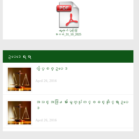
ရွေးကောက်ပွဲကြေငြာ
စာတမ်း_31_10_2025
ဥပေဒေရးရာ
လွ်ပ္စစ္ဥပေဒ
April 26, 2016
အသင္းအဖြဲ႕မ်ားမွတ္ပုံတင္ၿခင္းဆိုင္ရာဥပေ
ဒ
April 26, 2016