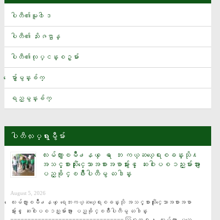
UFC 331 ၿပိဳင္ ပြဲ မွာ ထိပ္ဆုံးေခါင္ ပြဲ ႀကီးအျဖစ္ ထိုး ရ ေတာ့ မယ့္ လက္ရွိ
ပါတီ၏မူ၀ါဒ
ခ်န္ပီယံ ‌Joshua Van
ယြမ္ ၂၀၀၀ တန္ က်န္းမာေရး လက္ စြပ္ Casio မိတ္ဆက္
ပါတီ၏ သႏိၷဌာန္
ႏိုင္ငံေတာ္သမၼတ ထိုင္းႏိုင္ငံသို႔ ေရာက္ရွိ
ပါတီ၏လုပ္ငန္းစဥ္မ်ား
ေလ့က်င့္ေရး ဝတ္စုံ အ တြ က္ ေပါင္ သန္း ၂၀ တန္ စ ပြ န္ဆာ စာခ်ဳပ္ကို မ
န္ယူ ခ်ဳပ္ဆို
ေမွ်ာ္မွန္းခ်က္
ျမန္မာ့လက္ေ႐ြးစင္ အမ်ိဳးသားအသင္းႏွင့္ အမ်ိဳးသမီးအသင္းတို႔ ကြင္း သြင္း ျခ
ရည္မွန္းခ်က္
င္းခတ္ကစားနည္း၌ ေငြ တံဆိပ္ဆုမ်ားအသီးသီး ဆြတ္ခူး
ေလးမ်က္ႏွာၿမိဳ႕နယ္ ေရ ေဘး ကယ္ဆယ္ေရးစခန္းသို႔ အသင့္စားသုံးႏိုင္ေသာအစား
အစာမ်ားႏွင့္ ေဆးဝါးပစၥည္းမ်ားအား ျပည္ခိုင္ၿဖိဳးပါတီမွ လႉဒါန္း
ပါတီလႈပ္ရွားမွဳမ်ား
ေရႀကီးနစ္ျမဳပ္မႈဒဏ္ခံရသည့္ ေက်း႐ြာမ်ားရွိ ျပည္သူမ်ားအား ျပည္ခိုင္ၿဖိဳး
ေလးမ်က္ႏွာၿမိဳ႕နယ္ ေရ ေဘး ကယ္ဆယ္ေရးစခန္းသို႔
ပါတီက ကူညီေထာက္ပံ့
အသင့္စားသုံးႏိုင္ေသာအစားအစာမ်ားႏွင့္ ေဆးဝါးပစၥည္းမ်ားအား ျ
ဒီယိုမန္ဒီကို ရီးယဲလ္မက္ဒရစ္အသင္း ေခၚယူ
ပည္ခိုင္ၿဖိဳးပါတီမွ လႉဒါန္း
August 5, 2026
ေလးမ်က္ႏွာၿမိဳ႕နယ္ ေရေဘးကယ္ဆယ္ေရးစခန္းသို အသင့္စားသုံးႏိုင္ေသာအစားအစာ
မ်ားႏွင့္ ေဆးဝါးပစၥည္းမ်ားအား ျပည္ခိုင္ၿဖိဳးပါတီမွ လႉဒါန္း 