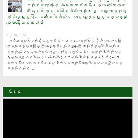
င္စုိင္းထက္ေက်ာ္ႏွင့္ ခ်မ္းေအးသာစံၿမိဳ႕နယ္ ကံေကာက္ႀ
ကီးရပ္ကြက္မွ မယြန္းမီမီေဇာ္တုိ႔မွ ျပည္ေထာင္စုၾ
ကံ့ခုိင္ေရးႏွင့္ဖြံ႕ၿဖိဳးေရးပါတီသုိ႔ ဝင္ေရာက္ျခင္းႏွင့္ပတ္သက္၍ ​ေျ
ပာျကားသြား​ေသာစကားသံမ်ား
July 26, 2018
  အမ်ဳိးသားေရးမူဝါဒကိုဦးတည္ၿပီး ဒို႔တာဝန္အေရးသံုးပါးကို ဦးထိပ္ထားေဆာင္ရြ
က္ေနတာျဖစ္တဲ့အတြက္ ကြၽန္ေတာ္တို႔လိုျပည္သူေတြ အားကိုးထိုက္တဲ့ပါတီႀကီးျဖ
စ္တာကို သိျမင္ၾကားသိရတဲ့အတြက္ ယံုၾကည္စိတ္နဲ႔ အခုလို ပါတီကိုဝင္ေ
ရာက္လာျခင္းျဖစ္ပါတယ္​။ မႏၲေလးတိုင္းေဒသႀကီး ပါတီ႐ံုးခန္းမ၌က်င္းပေသာ 
မႏၲေလးၿမိဳ႕ေပၚေလးၿမိဳ႕နယ္ ပါတီဝင္အဆုိျပဳလႊာစုေပါင္းေပးအပ္ပြဲအခမ္း
အနားကုိ ဇူလိုင္ …
သီချင်း