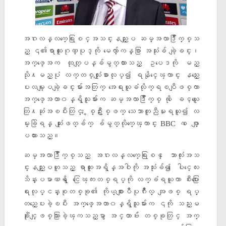
အဂၤလန္လက္ေရြးစင္အသင္းနည္းျပ ဆမ္အလာဒြိဳက္စ္သ
ည္ ၎၏ရာထူးဂုဏ္ပုဒ္ကို မေလ်ာ္ကန္စြာ အသုံးခ် ခဲ့ျခင္း၊
အက္ဖ္ေအက ထုတ္ျပန္ခ်မွတ္ထားသည့္ ဥပေဒကို မည္
သို႔မည္ပုံ လက္တစ္လုံးျခားလုပ္၍ ရနိုင္ေၾကာင္း နည္းေ
ပးလမ္းျပခဲ့ျခင္းမ်ားအတြက္ အေရးယူခံလိုက္ရၿပီျဖစ္ကာ
အက္ဖ္ေအတာ၀န္ရွိသူမ်ားက ဆမ္အလာဒြိဳက္စ္ ကို ေခၚယူေ
တြ႔ဆုံအၿပီးတြင္ ႏွစ္ဦးႏွစ္ဖက္ သေဘာတူညီမႈရယူ၍ လ
မ္းခြဲရန္ ဆုံးျဖတ္ခ်က္ ခ်မွတ္လိုက္ေၾကာင္း BBC က ေဖာ္ျ
ပထားသည္။
ဆမ္အလာဒြိဳက္စ္သည္ အဂၤလန္လက္ေရြးစင္ ေဘာလုံးအသ
င္းနည္းျပဟူသည့္ ရာထူးအရွိန္အဝါကို အသုံးခ်၍ ေပါင္ေလး
သိန္းပမာဏရွိ ေငြေၾကးတစ္ရပ္ကို လက္ခံရယူကာ စီးပြားေ
ရးလုပ္ငန္းစုတစ္ခု၏ ကိုယ္စားျပဳပုဂၢိဳလ္ အျဖစ္ ရပ္
တည္ေပးခဲ့ၿပီး အက္ဖ္ေအတာ၀န္ရွိသူမ်ားက ၎ကို သည္းမ
ခံႏိုင္ျဖစ္သြားခဲ့ၾကသည္မွာ အင္တာဗ်ဴး တစ္ခုတြင္ အက္