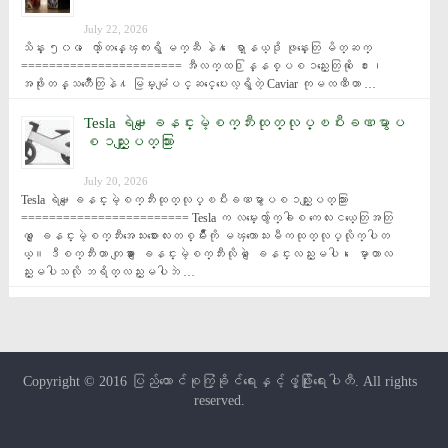
July 22, 2026
သိန္း ၅၀၀ ေက်ာ္တန္ေၾကးရွိ မက္ဆီ နဲ႔ ေရာ္နယ္ဒို ဖုန္းေတြ မိတ္ဆက္ 
======================= အီလက္ထ႐ြန္နစ္ပစၥည္းေတြကို ေ႐ႊ၊ 
အဖိုးတန္သတၱဳေတြနဲ႔ မြမ္းမံျပင္ဆင္ေပးေလ့ရွိတဲ့ Caviar ကုမၸဏီဟာ …
Tesla ရဲ႕‌ေျခနင္းမဲ့စက္ဘီးထုတ္လုပ္ၿပီးခဏမွာပ
စၥည္းျပတ္သြား
July 20, 2026
Tesla ရဲ႕‌ေျခနင္းမဲ့စက္ဘီးထုတ္လုပ္ၿပီးခဏမွာပစၥည္းျပတ္သြား 
======================== Tesla က လမ္းေလွ်ာက္ခါစ ကေလးငယ္ေတြအတြ
က္ ေျခနင္းမဲ့စက္ဘီးအေသးစားေလးတစ္မ်ိဳးကို မၾကာေသးမီကထုတ္လုပ္လိုက္ပါတ
ယ္။ ဒီစက္ဘီးဟာ တျခား ေျခနင္းမဲ့စက္ဘီးလိုပဲ ေျခနင္းလည္းမပါ၊ ေမာ္တာလ
ည္းမပါသလို ဘရိတ္လည္းမပါဘဲ …
Copyright © 2016
ပြည်ထောင်စုကြံ့ခိုင်ရေးနှင့်ဖွံ့ဖြိုးရေးပါတီ
. All rights
reserved.