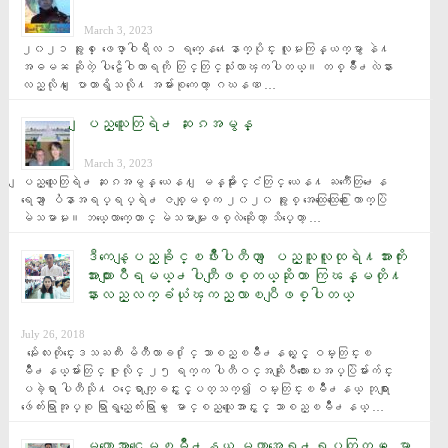
March 3, 2023
၂၀၂၁ ခုႏွစ္ ေဖေဖာ္ဝါရီလ ၁ ရက္ေန႔ေနာက္ပိုင္း လူမႈကြန္ယက္မွာ နဲ႔ 
အဓမၼ ဆိုတဲ့ ပါဠိေဝါဟာရကို တြင္တြင္သုံးလာၾကပါတယ္။ တစ္ခ်ိဳ႕လဲနား
လည္လို႔ ေျပာတာရွိသလို႔ အမ်ားစုကေတာ့ ဂဃနဏ …
ျပည္သူေတြရဲ႕ ဆႏၵအမွန္
March 3, 2023
ျပည္သူေတြရဲ႕ ဆႏၵအမွန္ ယေန႔ ျမန္မာႏိုင္ငံတြင္ ယေန႔ ႀကဳံေတြ႕ေန
ရေသာ ျပႆနာအရပ္ရပ္ရဲ႕ ဇစ္ျမစ္က ၂၀၂၀ ခုႏွစ္ အေထြေထြေ႐ြးေကာက္ပြဲ 
မဲသမာမႈ။ ဘယ္ေလာက္ေတာင္ မဲသမာမႈျဖစ္လဲဆိုေတာ့ သိပ္ေတာ့ …
ဒီကေန့ျပည္ခုိင္ၿဖိဳးပါတီဟာ ျပည္သူလူထုရဲ႔အားကိုး
အားထားျပဳရမယ္႕ပါတီျဖစ္တယ္ဆိုတာ ကြၽန္မတို႔
နားလည္လက္ခံယုံၾကည္လာၿပီျဖစ္ပါတယ္
July 26, 2018
  မႏၲေလးတိုင္းေဒသႀကီး မိတီၴလာခ႐ိုင္ သာစည္ၿမိဳ႕နယ္ႏွင့္ ဝမ္းတြင္းၿ
မိဳ႕နယ္မ်ားတြင္ ဇူလိုင္ ၂၅ ရက္က ပါတီဝင္အဆိုျပဳလႊာေပးအပ္ပြဲမ်ားက်င္း
ပခဲ့ရာ ပါတီသို႔ဝင္ေရာက္ျခင္းႏွင့္ပတ္သက္၍ ဝမ္းတြင္းၿမိဳ႕နယ္ ဘုရားျ
ဖဴေက်းရြာအုပ္စု ရြာရွည္ေက်းရြာမွ ေမာင္စည္သူေအာင္ႏွင့္ သာစည္ၿမိဳ႕နယ္ …
မဟာေအာင္ေျမၿမိဳ႕နယ္ မဟာအေရွ႕ရပ္ကြက္မွ ေမာ