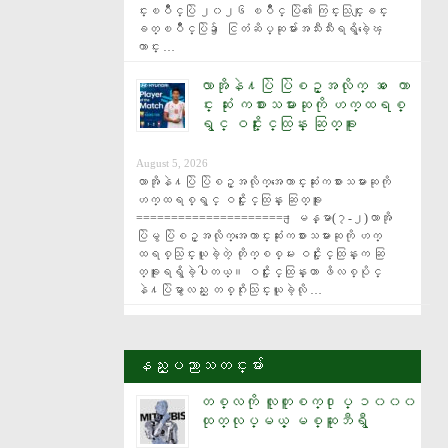
င္းၿပိဳင္ပြဲ ၂၀၂၆ ၿပိဳင္ ပြဲ၏ ကြင္းသြင္းျခင္း
ခတ္ၿပိဳင္ပြဲ၌ ေငြတံဆိပ္ဆုမ်ားအသီးသီးရရွိခဲ့ေၾ
ကာင္း …
လာအိုနဲ႔ပြဲ ပြဲစဥ္အလိုက္ အ ေကာ
င္း ဆုံး ကစားသမားဆုကို ဟက္ထရစ္
ရွင္ ဝင္းႏိုင္ထြန္း ဆြတ္ခူး
August 5, 2026
လာအိုနဲ႔ပြဲ ပြဲစဥ္အလိုက္အေကာင္းဆုံးကစားသမားဆုကို 
ဟက္ထရစ္ရွင္ ဝင္းႏိုင္ထြန္း ဆြတ္ခူး 
====================== ျမန္မာ(၇-၂)လာအို
ပြဲမွ ပြဲစဥ္အလိုက္အေကာင္းဆုံးကစားသမားဆုကို ဟက္
ထရစ္သြင္းယူခဲ့တဲ့ တိုက္စစ္မႉး ဝင္းႏိုင္ထြန္းက ဆြ
တ္ခူးရရွိခဲ့ပါတယ္။ ဝင္းႏိုင္ထြန္းဟာ ဖိလစ္ပိုင္
နဲ႔ပြဲမွာလည္း တစ္ဂိုးသြင္းယူခဲ့လို …
နည္းပညာသတင္းမ်ား
တစ္လကို လူတူစက္႐ုပ္ ၁၀၀၀
ထုတ္လုပ္မယ့္ မစ္ဆူဘီရွီ