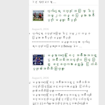
၁၉ ရက္ေန႔မွာ …
ေလ့က်င့္ေရး ဝတ္စုံ အ တြ က္ ေပါင္
သန္း ၂၀ တန္ စ ပြ န္ဆာ စာခ်ဳ
ပ္ကို မန္ယူ ခ်ဳပ္ဆို
August 6, 2026
ေလ့က်င့္ေရး ဝတ္စုံအတြက္ ေပါင္ သန္း ၂၀ တန္ စ
ပြန္ဆာ စာခ်ဳပ္ကို မန္ယူ ခ်ဳပ္ဆို 
================= မန္ယူအသင္းဟာ ေလ့က်င့္ေ
ရး၀တ္စုံစပြန္ဆာအျဖစ္ Betway နဲ႔ …
ျမန္မာ့လက္ေ႐ြးစင္ အမ်ိဳးသားအသင္းႏွ
င့္ အမ်ိဳးသမီးအသင္းတို႔ ကြင္း သြ
င္း ျခင္းခတ္ကစားနည္း၌ ေငြ တံဆိ
ပ္ဆုမ်ားအသီးသီး ဆြတ္ခူး
August 6, 2026
ျမန္မာ့လက္ေ႐ြးစင္ အမ်ိဳးသားအသင္းႏွင့္ အမ်ိဳးသမီးအ
သင္းတို ကြင္းသြင္းျခင္းခတ္ကစားနည္း၌ ေငြတံဆိပ္
ဆုမ်ားအသီးသီးဆြတ္ခူး ==================== ျ
မန္မာ့လက္ေ႐ြးစင္အမ်ိဳးသားျခင္းအသင္းႏွင့္ အမ်ိဳးသမီးျ
ခင္းအသင္းတိုသည္ ထိုင္းႏိုင္ငံတြင္က်င္းပလ်က္ရွိသ
ည့္ (၃၉)ႀကိမ္ေျမာက္ထိုင္းဘုရင့္ဖလားပိုက္ေက်ာ္ျခ