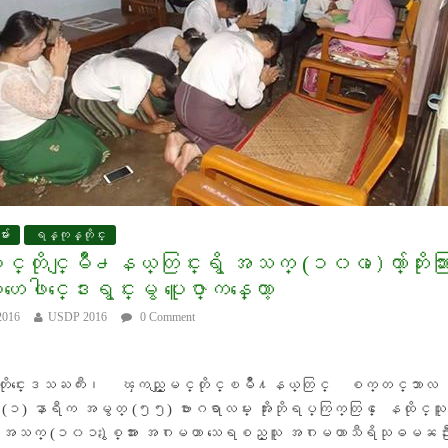
းႏွင့္ ေဆးဝါးပစၥည္းမ်ားအား ျပည္ခိုင္ၿဖိဳးပါတီမွ လႉဒါန္း
ီက ကူညီေထာက္ပံ့
်ား
ရန္ကုန္တိုင္း
္တိုင္ျမိဳ႕နယ္တြင္းရွိ အသက္ (၁၀၀)ေက်ာ္ဘိုးဘြားမ
ဖါင္ေဒးရွင္းမွ ပူေဇာ္ကန္ေတာ့
2016
USDP 2016
0 Comment
တိုင္းေဒသႀကီး၊ ၾကည့္ျမင္တိုင္ၿမိဳ႔နယ္တြင္ စက္တင္ဘာ
၁) နာရီက အမွတ္ (၅၅) ဗားဂရာလမ္း အိုးဘိုရပ္ကြက္တြင္ ေနထိုင္သူ
အသက္ (၁၀၁)ႏွစ္အား အဂၢမဟာ သေရစည္သူ အဂၢမဟာသီရိသုဓမၼဦးသ