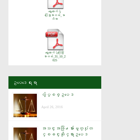
ရွေးကောက်ပွဲ
ကြေညာစာတမ်း_မာ
တိကာ
ရွေးကောက်ပွဲကြေငြာ
စာတမ်း_31_10_2
025
ဥပေဒေရးရာ
လွ်ပ္စစ္ဥပေဒ
April 26, 2016
အသင္းအဖြဲ႕မ်ားမွတ္ပုံတ
င္ၿခင္းဆိုင္ရာဥပေဒ