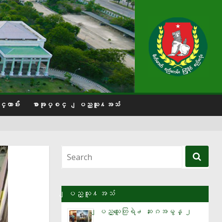
္တာဗ်ဴး
စာအုပ္စင္
ျပည္သူ႔အသံ
ျပည္သူ႔အသံ
ျပည္သူေတြရဲ႕ ဆႏၵအမွန္ ၂