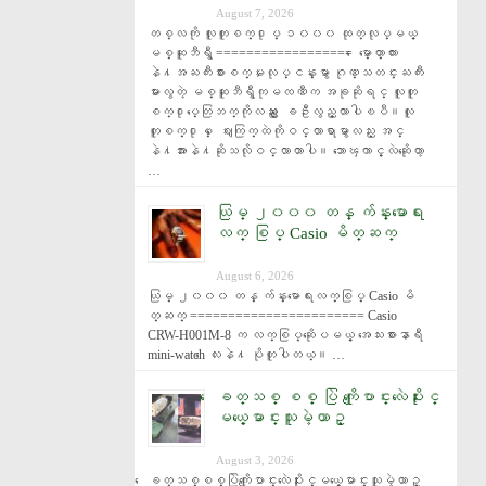
August 7, 2026
တစ္လကို လူတူစက္႐ုပ္ ၁၀၀၀ ထုတ္လုပ္မယ့္ 
မစ္ဆူဘီရွီ ================== ေမာ္ေတာ္ကား
နဲ႔အႀကီးစားစက္မႈလုပ္ငန္းမွာ ဂုဏ္သတင္းႀကီး
မားလွတဲ့ မစ္ဆူဘီရွီကုမၸဏီက အခုဆိုရင္ လူတူ
စက္႐ုပ္ေတြဘက္ကိုလည္း ေျခဦးလွည့္လာပါၿပီ။လူ
တူစက္႐ုပ္ ေဈးကြက္ထဲကိုဝင္လာရာမွာလည္း အင္
နဲ႔အားနဲ႔ဆိုသလိုဝင္လာတာပါ။ ဘာေၾကာင့္လဲဆိုေတာ့ 
…
ယြမ္ ၂၀၀၀ တန္ က်န္းမာေရး
လက္ စြပ္ Casio မိတ္ဆက္
August 6, 2026
ယြမ္ ၂၀၀၀ တန္ က်န္းမာေရးလက္စြပ္ Casio မိ
တ္ဆက္ ======================= Casio 
CRW-H001M-8 က လက္စြပ္ဆိုေပမယ့္ အေသးစားနာရီ 
mini-watch ေလးနဲ႔ ပိုတူပါတယ္။ …
ေခတ္သစ္ စစ္ ပြဲ ကိုေျပာင္းလဲေပးႏိုင္
မယ့္ေမာင္းသူမဲ့ယာဥ္
August 3, 2026
ေခတ္သစ္စစ္ပြဲကိုေျပာင္းလဲေပးႏိုင္မယ့္ေမာင္းသူမဲ့ယာဥ္ 