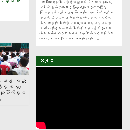
န္းမ်ားအား ေ
  အမ်ဳိးသားေရးမူဝါဒကိုဦးတည္ၿပီး ဒို႔တာဝန္အေရး
သံုးပါးကို ဦးထိပ္ထားေဆာင္ရြက္ေနတာျဖစ္တဲ့အတြက္ 
ကြၽန္ေတာ္တို႔လိုျပည္သူေတြ အားကိုးထိုက္တဲ့ပါတီႀကီးျဖ
စ္တာကို သိျမင္ၾကားသိရတဲ့အတြက္ ယံုၾကည္စိတ္
နဲ႔ အခုလို ပါတီကိုဝင္ေရာက္လာျခင္းျဖစ္ပါတယ္​
။ မႏၲေလးတိုင္းေဒသႀကီး ပါတီ႐ံုးခန္းမ၌က်င္းပေသာ 
မႏၲေလးၿမိဳ႕ေပၚေလးၿမိဳ႕နယ္ ပါတီဝင္အဆုိျပဳလႊာ
စုေပါင္းေပးအပ္ပြဲအခမ္းအနားကုိ ဇူလိုင္ …
သီချင်း
႔နယ္ ျပည္
ႏွင့္ ရပ္/ေ
ဆံုပြဲက်င္းပ
0