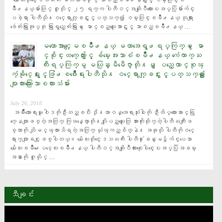
  မႏၲေလးတိုင္းေဒသႀကီး မိတီၴလာခ႐ိုင္ သာစည္ၿမိဳ႕နယ္ႏွင့္ ဝမ္းတြင္းၿ
မိဳ႕နယ္မ်ားတြင္ ဇူလိုင္ ၂၅ ရက္က ပါတီဝင္အဆိုျပဳလႊာေပးအပ္ပြဲမ်ားက်င္း
ပခဲ့ရာ ပါတီသို႔ဝင္ေရာက္ျခင္းႏွင့္ပတ္သက္၍ ဝမ္းတြင္းၿမိဳ႕နယ္ ဘုရားျ
ဖဴေက်းရြာအုပ္စု ရြာရွည္ေက်းရြာမွ ေမာင္စည္သူေအာင္ႏွင့္ သာစည္ၿမိဳ႕နယ္ …
မဟာေအာင္ေျမၿမိဳ႕နယ္ မဟာအေရွ႕ရပ္ကြက္မွ ေမာ
င္စုိင္းထက္ေက်ာ္ႏွင့္ ခ်မ္းေအးသာစံၿမိဳ႕နယ္ ကံေကာက္ႀ
ကီးရပ္ကြက္မွ မယြန္းမီမီေဇာ္တုိ႔မွ ျပည္ေထာင္စုၾ
ကံ့ခုိင္ေရးႏွင့္ဖြံ႕ၿဖိဳးေရးပါတီသုိ႔ ဝင္ေရာက္ျခင္းႏွင့္ပတ္သက္၍ ​ေျ
ပာျကားသြား​ေသာစကားသံမ်ား
July 26, 2018
  အမ်ဳိးသားေရးမူဝါဒကိုဦးတည္ၿပီး ဒို႔တာဝန္အေရးသံုးပါးကို ဦးထိပ္ထားေဆာင္ရြ
က္ေနတာျဖစ္တဲ့အတြက္ ကြၽန္ေတာ္တို႔လိုျပည္သူေတြ အားကိုးထိုက္တဲ့ပါတီႀကီးျဖ
စ္တာကို သိျမင္ၾကားသိရတဲ့အတြက္ ယံုၾကည္စိတ္နဲ႔ အခုလို ပါတီကိုဝင္ေ
ရာက္လာျခင္းျဖစ္ပါတယ္​။ မႏၲေလးတိုင္းေဒသႀကီး ပါတီ႐ံုးခန္းမ၌က်င္းပေသာ 
မႏၲေလးၿမိဳ႕ေပၚေလးၿမိဳ႕နယ္ ပါတီဝင္အဆုိျပဳလႊာစုေပါင္းေပးအပ္ပြဲအခမ္း
အနားကုိ ဇူလိုင္ …
သီချင်း