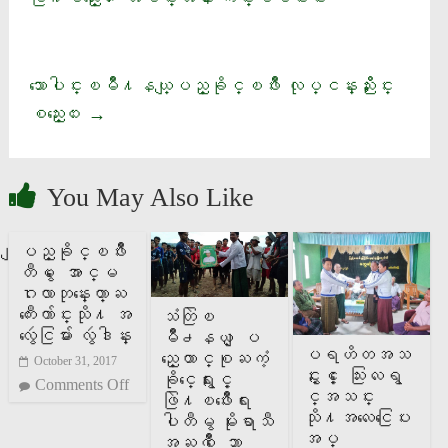
သာေပါင္းၿမိဳ႔နယ္ျပည္ခိုင္ၿဖဳိး လုပ္ငန္းညႇိႏိႈင္း
စည္းေ၀း
→
You May Also Like
ျပည္ခိုင္ၿဖိဳး
တီမွ ေအာင္မ
ဂၤလာဘုန္းေတာ္ႀ
ကီးေက်ာင္းသို႔ အ
သံတြဲၿ
လွဴေငြမ်ား လွဴဒါန္း
မိဳ႕နယ္ ျပ
ပရဟိတအသ
ည္ေထာင္စုႀကံ့
October 31, 2017
င္းႏွင့္ ေသြးလႉရွ
ခိုင္ေရးႏွင့္
Comments Off
င္အသင္း
ဖြဲ႔ၿဖိဳးေရး
သို႔အလႉေငြေပး
ပါတီမွ မိုးရာသီ
အပ္
အႀကိဳ ေဘာ