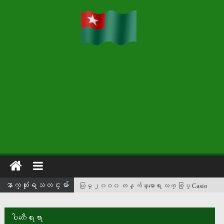
ယြမ္ ၂၀၀၀ တန္ က်န္းမာေရး လက္ စြပ္ Casio
ေနာက္ဆံုးရသတင္းမ်ား
မိတ္ဆက္
ႏိုင္ငံေတာ္သမၼတ ထိုင္းႏိုင္ငံသို႔ ေရာက္ရွိ
ပါတီေရးရာ