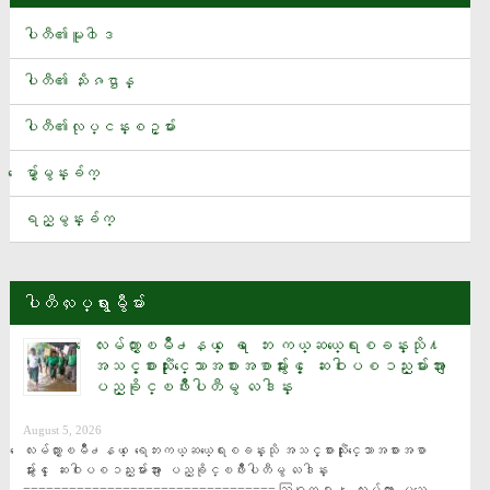
ေလ့က်င့္ေရး ဝတ္စုံ အ တြ က္ ေပါင္ သန္း ၂၀ တန္ စ ပြ န္ဆာ စာခ်ဳပ္ကို မ
န္ယူ ခ်ဳပ္ဆို
ပါတီ၏မူ၀ါဒ
ျမန္မာ့လက္ေ႐ြးစင္ အမ်ိဳးသားအသင္းႏွင့္ အမ်ိဳးသမီးအသင္းတို႔ ကြင္း သြင္း ျခ
ပါတီ၏ သႏိၷဌာန္
င္းခတ္ကစားနည္း၌ ေငြ တံဆိပ္ဆုမ်ားအသီးသီး ဆြတ္ခူး
ေလးမ်က္ႏွာၿမိဳ႕နယ္ ေရ ေဘး ကယ္ဆယ္ေရးစခန္းသို႔ အသင့္စားသုံးႏိုင္ေသာအစား
ပါတီ၏လုပ္ငန္းစဥ္မ်ား
အစာမ်ားႏွင့္ ေဆးဝါးပစၥည္းမ်ားအား ျပည္ခိုင္ၿဖိဳးပါတီမွ လႉဒါန္း
ေမွ်ာ္မွန္းခ်က္
ေရႀကီးနစ္ျမဳပ္မႈဒဏ္ခံရသည့္ ေက်း႐ြာမ်ားရွိ ျပည္သူမ်ားအား ျပည္ခိုင္ၿဖိဳး
ပါတီက ကူညီေထာက္ပံ့
ရည္မွန္းခ်က္
ေတာင္ကိုရီးယားမွာ အပူလႈိင္းေၾကာင့္ ေသဆုံးသူ ၁၉ ဦးအထိရွိလာ
ေလးမ်က္ႏွာ ျပည္သူ႔လႊတ္ေတာ္ကိုယ္စားလွယ္ ဦးျမင့္စိုး၊ (ျမင့္စိုး-နတလ) ၊
ပါတီလႈပ္ရွားမွဳမ်ား
ေရ ေဘး သင့္ေနေသာ ၿမိဳ႕ေပၚ ရပ္ ကြက္ မ်ားကို လိုက္လံၾကည့္ရႈ။
ျပည္ခိုင္ၿဖိဳးပါတီဒုဥကၠ႒မွ ဝါဆိုသကၤန္းႏွင့္ လႉ ဖြယ္ ဝတၳဳအစုစုတို႔
ေလးမ်က္ႏွာၿမိဳ႕နယ္ ေရ ေဘး ကယ္ဆယ္ေရးစခန္းသို႔
အသင့္စားသုံးႏိုင္ေသာအစားအစာမ်ားႏွင့္ ေဆးဝါးပစၥည္းမ်ားအား ျ
ကပ္လႉ
ပည္ခိုင္ၿဖိဳးပါတီမွ လႉဒါန္း
UFC 331 ၿပိဳင္ ပြဲ မွာ ထိပ္ဆုံးေခါင္ ပြဲ ႀကီးအျဖစ္ ထိုး ရ ေတာ့ မယ့္ လက္ရွိ
ခ်န္ပီယံ ‌Joshua Van
August 5, 2026
ေလးမ်က္ႏွာၿမိဳ႕နယ္ ေရေဘးကယ္ဆယ္ေရးစခန္းသို အသင့္စားသုံးႏိုင္ေသာအစားအစာ
မ်ားႏွင့္ ေဆးဝါးပစၥည္းမ်ားအား ျပည္ခိုင္ၿဖိဳးပါတီမွ လႉဒါန္း 