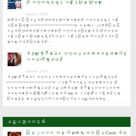
ကို ဟက္ထရစ္ရွင္ ဝင္းႏိုင္ထြန္း ဆြတ္ခူး
August 5, 2026
လာအိုနဲ႔ပြဲ ပြဲစဥ္အလိုက္အေကာင္းဆုံးကစားသမားဆုကို ဟက္ထရစ္ရွင္ ဝင္းႏို
င္ထြန္း ဆြတ္ခူး ====================== ျမန္မာ(၇-၂)လာအိုပြဲမွ ပြဲ
စဥ္အလိုက္အေကာင္းဆုံးကစားသမားဆုကို ဟက္ထရစ္သြင္းယူခဲ့တဲ့ တိုက္စစ္မႉး 
ဝင္းႏိုင္ထြန္းက ဆြတ္ခူးရရွိခဲ့ပါတယ္။ ဝင္းႏိုင္ထြန္းဟာ ဖိလစ္ပိုင္နဲ႔ပြဲ
မွာလည္း တစ္ဂိုးသြင္းယူခဲ့လို …
ခ်စ္သူေဂ်ာ္ဂ်ီနာနဲ႔ လက္ထပ္မဂၤလာအခမ္းအနားက်င္း
ပမယ့္ စီေရာ္နယ္ဒို
August 4, 2026
ခ်စ္သူေဂ်ာ္ဂ်ီနာနဲ႔ လက္ထပ္မဂၤလာအခမ္းအနားက်င္းပမယ့္ စီေရာ္နယ္ဒို 
======================= ေပၚတူဂီအသင္းႏွင့္ အယ္နာဆာအသင္း တို
က္စစ္ကစားသမား စီေရာ္နယ္ဒိုသည္ ၎၏ခ်စ္သူ ေဂ်ာ္ဂ်ီနာႏွင့္လက္ထပ္မဂၤလာ
အခမ္းအနားကို ၎ေမြးဖြားႀကီးျပင္းရာ ဇာတိရပ္ေျမ ေပၚတူဂီႏိုင္ငံရွိ မာဒိုင္ရာ
ကြၽန္းစု၌ လာမည့္ရက္သတၱပတ္အတြင္းက်င္းပမည္ျဖစ္ေၾကာင္း …
နည္းပညာသတင္းမ်ား
ယြမ္ ၂၀၀၀ တန္ က်န္းမာေရး လက္ စြပ္ Casio မိတ္