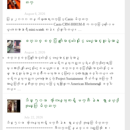
ဆက္
August 6, 2026
ယြမ္ ၂၀၀၀ တန္ က်န္းမာေရးလက္စြပ္ Casio မိတ္ဆက္ 
======================= Casio CRW-H001M-8 က လက္စြပ္ဆိုေပမ
ယ့္ အေသးစားနာရီ mini-watch ေလးနဲ႔ ပိုတူပါတယ္။ …
ေခတ္သစ္ စစ္ ပြဲ ကိုေျပာင္းလဲေပးႏိုင္မယ့္ေမာင္းသူမဲ့ယာဥ္
August 3, 2026
ေခတ္သစ္စစ္ပြဲကိုေျပာင္းလဲေပးႏိုင္မယ့္ေမာင္းသူမဲ့ယာဥ္ 
===================== အေမရိကန္ၾကည္းတပ္ရဲ႕တိုက္ခိုက္ေရးစြ
မ္းပကားကို တိုးျမႇင့္ေပးႏိုင္ေစမယ့္အျပင္ ေခတ္သစ္စစ္ပြဲကိုပါေျပာင္းလဲေပးႏိုင္မ
ယ့္ ေမာင္းသူမဲ့ယာဥ္တစ္မ်ိဳးကမၾကာခင္ထြက္ေပၚလာေတာ့မွာျဖစ္ပါတယ္။ အေ
မရိကန္ၾကည္းတပ္ကေဖာ္ေဆာင္တဲ့ Project Sustainment စီမံကိန္းအတြက္ ဒီ
ယာဥ္ေတြကိုဖန္တီးထုတ္ လုပ္ေပးခြင့္ရသြားသူက American Rheinmetall ျဖစ္ပါ
တယ္။ …
သိန္း ၅၀၀ ေက်ာ္တန္ေၾကးရွိ မက္ဆီ နဲ႔ ေရာ္နယ္ဒို
ဖုန္းေတြ မိတ္ဆက္
July 22, 2026
သိန္း ၅၀၀ ေက်ာ္တန္ေၾကးရွိ မက္ဆီ နဲ႔ ေရာ္နယ္ဒို ဖုန္းေတြ မိတ္ဆက္ 
======================= အီလက္ထ႐ြန္နစ္ပစၥည္းေတြကို ေ႐ႊ၊ 