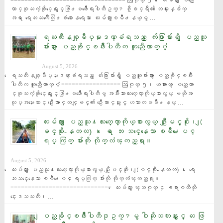
================================= ဩဂုတ္ ၅၊ ေလးမ်က္ႏွာ ျပည္ေ
ထာင္စုႀကံ့ခိုင္ေရးႏွင့္ဖြံ႕ၿဖိဳးေရးပါတီဥကၠ႒ ဦးခင္ရီ၏ လမ္းၫႊန္ခ်က္
အရ ေရေဘးႀကဳံေတြ႕ခံစားေနရေသာ ေလးမ်က္ႏွာၿမိဳ႕နယ္မွ …
ေရႀကီးနစ္ျမဳပ္မႈဒဏ္ခံရသည့္ ေက်း႐ြာမ်ားရွိ ျပည္သူ
မ်ားအား ျပည္ခိုင္ၿဖိဳးပါတီက ကူညီေထာက္ပံ့
August 5, 2026
ေရႀကီးနစ္ျမဳပ္မႈဒဏ္ခံရသည့္ ေက်း႐ြာမ်ားရွိ ျပည္သူမ်ားအား ျပည္ခိုင္ၿဖိဳး
ပါတီက ကူညီေထာက္ပံ့ ================= ဩဂုတ္ ၅၊ ဟသၤာတ ျပည္ေထာ
င္စုႀကံ့ခိုင္ေရးႏွင့္ဖြံ႕ၿဖိဳးေရးပါတီမွ အမ်ိဳးသားလႊတ္ေတာ္ကိုယ္စားလွယ္ ဗဟိုအ
လုပ္အမႈေဆာင္ ဦးေအာင္တင္ျမင့္၏ ဦးေဆာင္မႈႏွင့္ ဟသၤာတၿမိဳ႕နယ္ …
ေလးမ်က္ႏွာ ျပည္သူ႔လႊတ္ေတာ္ကိုယ္စားလွယ္ ဦးျမင့္စိုး၊ (ျ
မင့္စိုး-နတလ) ၊ ေရ ေဘး သင့္ေနေသာ ၿမိဳ႕ေပၚ
ရပ္ ကြက္ မ်ားကို လိုက္လံၾကည့္ရႈ။
August 5, 2026
ေလးမ်က္ႏွာ ျပည္သူ႔လႊတ္ေတာ္ကိုယ္စားလွယ္ ဦးျမင့္စိုး၊ (ျမင့္စိုး-နတလ) ၊ ေရေ
ဘးသင့္ေနေသာ ၿမိဳ႕ေပၚ ရပ္ကြက္ မ်ားကို လိုက္လံၾကည့္ရႈ။ 
============================= ေလးမ်က္ႏွာ ၾသဂုတ္ ၄ ဧရာဝတီတို
င္းေဒသႀကီး၊ …
ျပည္ခိုင္ၿဖိဳးပါတီဒုဥကၠ႒မွ ဝါဆိုသကၤန္းႏွင့္ လႉ ဖြ