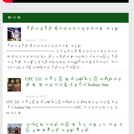
အားကစား
ဒီယိုမန္ဒီကို ရီးယဲလ္မက္ဒရစ္အသင္း ေခၚယူ
August 7, 2026
ဒီယိုမန္ဒီကို ရီးယဲလ္မက္ဒရစ္အသင္း ေခၚယူ 
======================= စပိန္ထိပ္သီး ရီးယဲလ္မက္ဒရစ္အသင္း
ဟာ လိုက္ပ္ဇစ္အသင္းရဲ႕ အိုင္ဗရီကိုစ္ လူငယ္ေတာင္ပံၾကယ္ပြင့္ ဒီယို
မန္ဒီကို ေခၚယူႏိုင္ခဲ့ၿပီျဖစ္ေၾကာင္း အတည္ျပဳေၾကညာခဲ့ပါတယ္။ အသ
က္ (၁၉)ႏွစ္အ႐ြယ္သာရွိေသးတဲ့ ဒီယိုမန္ဒီအတြက္ …
UFC 331 ၿပိဳင္ ပြဲ မွာ ထိပ္ဆုံးေခါင္ ပြဲ ႀကီးအျဖစ္
ထိုး ရ ေတာ့ မယ့္ လက္ရွိ ခ်န္ပီယံ ‌Joshua Van
August 6, 2026
UFC 331 ၿပိဳင္ပြဲမွာ ထိပ္ဆုံးေခါင္ပြဲႀကီးအျဖစ္ ထိုးရေတာ့မယ့္ လက္ရွိ ခ်န္
ပီယံ ‌Joshua Van ==================== UFC က စက္တက္ဘာ ၁၉ ရ
က္ေန႔မွာ …
ေလ့က်င့္ေရး ဝတ္စုံ အ တြ က္ ေပါင္ သန္း ၂၀ တန္ စ
ပြ န္ဆာ စာခ်ဳပ္ကို မန္ယူ ခ်ဳပ္ဆို