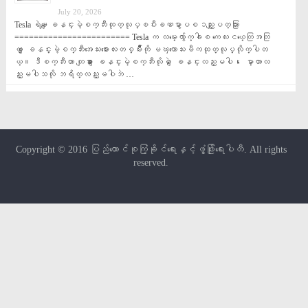
July 20, 2026
Tesla ရဲ႕‌ေျခနင္းမဲ့စက္ဘီးထုတ္လုပ္ၿပီးခဏမွာပစၥည္းျပတ္သြား 
======================== Tesla က လမ္းေလွ်ာက္ခါစ ကေလးငယ္ေတြအတြ
က္ ေျခနင္းမဲ့စက္ဘီးအေသးစားေလးတစ္မ်ိဳးကို မၾကာေသးမီကထုတ္လုပ္လိုက္ပါတ
ယ္။ ဒီစက္ဘီးဟာ တျခား ေျခနင္းမဲ့စက္ဘီးလိုပဲ ေျခနင္းလည္းမပါ၊ ေမာ္တာလ
ည္းမပါသလို ဘရိတ္လည္းမပါဘဲ …
Copyright © 2016
ပြည်ထောင်စုကြံ့ခိုင်ရေးနှင့်ဖွံ့ဖြိုးရေးပါတီ
. All rights
reserved.