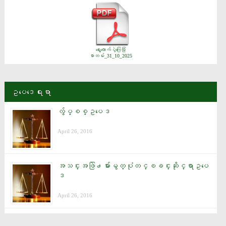
ရွေးကောက်ပွဲကြေငြာ
စာတမ်း_31_10_2025
ဥပေဒေရးရာ
လွ်ပ္စစ္ဥပေဒ
April 26, 2016
အသင္းအဖြဲ႕မ်ားမွတ္ပုံတင္ၿခင္းဆိုင္ရာဥပေ
ဒ
April 26, 2016