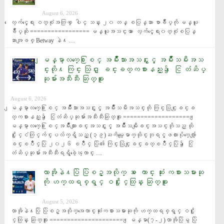
August 6, 2026
ေလ့က်င့္ေရး ဝတ္စုံအတြက္ ေပါင္ သန္း ၂၀ တန္ စပြန္ဆာ စာခ်ဳပ္ကို မန္ယူ 
ခ်ဳပ္ဆို ================= မန္ယူအသင္းဟာ ေလ့က်င့္ေရး၀တ္စုံစပြန္
ဆာအျဖစ္ Betway နဲ႔ …
ျမန္မာ့လက္ေ႐ြးစင္ အမ်ိဳးသားအသင္းႏွင့္ အမ်ိဳးသမီးအသ
င္းတို႔ ကြင္း သြင္း ျခင္းခတ္ကစားနည္း၌ ေငြ တံဆိပ္
ဆုမ်ားအသီးသီး ဆြတ္ခူး
August 6, 2026
ျမန္မာ့လက္ေ႐ြးစင္ အမ်ိဳးသားအသင္းႏွင့္ အမ်ိဳးသမီးအသင္းတို ကြင္းသြင္းျခင္းခ
တ္ကစားနည္း၌ ေငြတံဆိပ္ဆုမ်ားအသီးသီးဆြတ္ခူး ==================== ျ
မန္မာ့လက္ေ႐ြးစင္အမ်ိဳးသားျခင္းအသင္းႏွင့္ အမ်ိဳးသမီးျခင္းအသင္းတိုသည္ ထို
င္းႏိုင္ငံတြင္က်င္းပလ်က္ရွိသည့္ (၃၉)ႀကိမ္ေျမာက္ထိုင္းဘုရင့္ဖလားပိုက္ေက်ာ္ျ
ခင္းၿပိဳင္ပြဲ ၂၀၂၆ ၿပိဳင္ ပြဲ၏ ကြင္းသြင္းျခင္းခတ္ၿပိဳင္ပြဲ၌ ေငြ
တံဆိပ္ဆုမ်ားအသီးသီးရရွိခဲ့ေၾကာင္း …
လာအိုနဲ႔ပြဲ ပြဲစဥ္အလိုက္ အ ေကာင္း ဆုံး ကစားသမားဆု
ကို ဟက္ထရစ္ရွင္ ဝင္းႏိုင္ထြန္း ဆြတ္ခူး
August 5, 2026
လာအိုနဲ႔ပြဲ ပြဲစဥ္အလိုက္အေကာင္းဆုံးကစားသမားဆုကို ဟက္ထရစ္ရွင္ ဝင္းႏို
င္ထြန္း ဆြတ္ခူး ====================== ျမန္မာ(၇-၂)လာအိုပြဲမွ ပြဲ