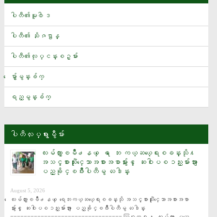
UFC 331 ၿပိဳင္ ပြဲ မွာ ထိပ္ဆုံးေခါင္ ပြဲ ႀကီးအျဖစ္ ထိုး ရ ေတာ့ မယ့္ လက္ရွိ
ခ်န္ပီယံ ‌Joshua Van
ပါတီ၏မူ၀ါဒ
ယြမ္ ၂၀၀၀ တန္ က်န္းမာေရး လက္ စြပ္ Casio မိတ္ဆက္
ပါတီ၏ သႏိၷဌာန္
ႏိုင္ငံေတာ္သမၼတ ထိုင္းႏိုင္ငံသို႔ ေရာက္ရွိ
ပါတီ၏လုပ္ငန္းစဥ္မ်ား
ေလ့က်င့္ေရး ဝတ္စုံ အ တြ က္ ေပါင္ သန္း ၂၀ တန္ စ ပြ န္ဆာ စာခ်ဳပ္ကို မ
န္ယူ ခ်ဳပ္ဆို
ေမွ်ာ္မွန္းခ်က္
ျမန္မာ့လက္ေ႐ြးစင္ အမ်ိဳးသားအသင္းႏွင့္ အမ်ိဳးသမီးအသင္းတို႔ ကြင္း သြင္း ျခ
ရည္မွန္းခ်က္
င္းခတ္ကစားနည္း၌ ေငြ တံဆိပ္ဆုမ်ားအသီးသီး ဆြတ္ခူး
ေလးမ်က္ႏွာၿမိဳ႕နယ္ ေရ ေဘး ကယ္ဆယ္ေရးစခန္းသို႔ အသင့္စားသုံးႏိုင္ေသာအစား
အစာမ်ားႏွင့္ ေဆးဝါးပစၥည္းမ်ားအား ျပည္ခိုင္ၿဖိဳးပါတီမွ လႉဒါန္း
ပါတီလႈပ္ရွားမွဳမ်ား
ေရႀကီးနစ္ျမဳပ္မႈဒဏ္ခံရသည့္ ေက်း႐ြာမ်ားရွိ ျပည္သူမ်ားအား ျပည္ခိုင္ၿဖိဳး
ပါတီက ကူညီေထာက္ပံ့
ေလးမ်က္ႏွာၿမိဳ႕နယ္ ေရ ေဘး ကယ္ဆယ္ေရးစခန္းသို႔
အသင့္စားသုံးႏိုင္ေသာအစားအစာမ်ားႏွင့္ ေဆးဝါးပစၥည္းမ်ားအား ျ
ဒီယိုမန္ဒီကို ရီးယဲလ္မက္ဒရစ္အသင္း ေခၚယူ
ပည္ခိုင္ၿဖိဳးပါတီမွ လႉဒါန္း
August 5, 2026
ေလးမ်က္ႏွာၿမိဳ႕နယ္ ေရေဘးကယ္ဆယ္ေရးစခန္းသို အသင့္စားသုံးႏိုင္ေသာအစားအစာ
မ်ားႏွင့္ ေဆးဝါးပစၥည္းမ်ားအား ျပည္ခိုင္ၿဖိဳးပါတီမွ လႉဒါန္း 