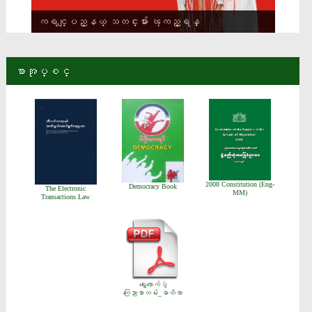
ခ်င္းျပည္နယ္ သတင္းမ်ား ၾကည့္ရန္
စာအုပ္စင္
2008 Constitution (Eng-
Democracy Book
The Electronic
MM)
Transactions Law
ရွေးကောက်ပွဲ
ကြေညာစာတမ်း_မာတိကာ