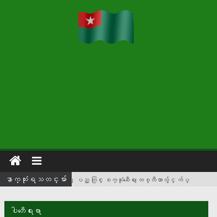
ျပည္ တြင္း စက္သုံးဆီေဈး တစ္လီတာလွ်င္ က်ပ္
ေနာက္ဆံုးရသတင္းမ်ား
၁၇၀ မွ ၂၆၅ အထိ ျမင့္တက္
တစ္လကို လူတူစက္႐ုပ္ ၁၀၀၀ ထုတ္လုပ္မယ့္ မစ္ဆူဘီရွီ
ပါတီေရးရာ