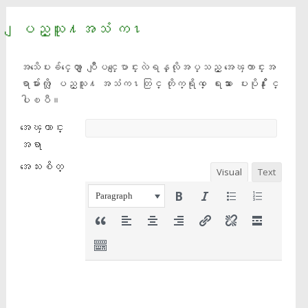
ျပည္သူ႔အသံ က႑
အသိေပးခ်င္ေတာ့ ျပဳျပင္ေျပာင္းလဲရန္လိုအပ္သည့္ အေၾကာင္းအ
ရာမ်ားကို ျပည္သူ႔ အသံက႑တြင္ တိုက္ရုိက္ ေရးသား ေပးပို႔ိႏိုင္
ပါၿပီ။
အေၾကာင္း
အရာ
အေသးစိတ္
Visual
Text
Paragraph