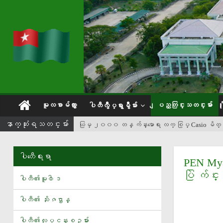
မူလစာမ်က္ႏွာ
ျပည္တြင္းသတင္းမ်ား
ပါတီလွဳပ္ရွားမွဳမ်ား
ေနာက္ဆံုးရသတင္းမ်ား
ယြမ္ ၂၀၀၀ တန္ က်န္းမာေရး လက္ စြပ္ Casio မိတ
ႏိုင္ငံေတာ္သမၼတ ထိုင္းႏိုင္ငံသို႔ ေရာက္ရွိ
ေလ့က်င့္ေရး ဝတ္စုံ အ တြ က္ ေပါင္ သန္း ၂၀ တန္ စ ပြ န္ဆာ စာခ်ဳပ္ကို မန္ယူ ခ
ပါတီေရးရာ
PEN Myan
ျမန္မာ့လက္ေ႐ြးစင္ အမ်ိဳးသားအသင္းႏွင့္ အမ်ိဳးသမီးအသင္းတို႔ ကြင္း သြင္း ျခင္း
ပြဲ က်င္
ပါတီ၏မူ၀ါဒ
ေလးမ်က္ႏွာၿမိဳ႕နယ္ ေရ ေဘး ကယ္ဆယ္ေရးစခန္းသို႔ အသင့္စားသုံးႏိုင္ေသာအစားအစာမ်ာ
ပါတီ၏ သႏိၷဌာန္
ေရႀကီးနစ္ျမဳပ္မႈဒဏ္ခံရသည့္ ေက်း႐ြာမ်ားရွိ ျပည္သူမ်ားအား ျပည္ခိုင္ၿဖိဳးပါတ
ေတာင္ကိုရီးယားမွာ အပူလႈိင္းေၾကာင့္ ေသဆုံးသူ ၁၉ ဦးအထိရွိလာ
ပါတီ၏လုပ္ငန္းစဥ္မ်ား