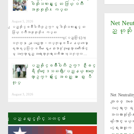
ဝါဆိုသကၤန္းႏွင့္ လႉ ဖြယ္ ဝတၳဳ
အစုစုတို႔ ကပ္လႉ
Net Neut
August 5, 2026
ျပည္ခိုင္ၿဖိဳးပါတီဒုဥကၠ႒မွ ဝါဆိုသကၤန္းႏွင့္ လႉ
ည္ ဟုဆို
ဖြယ္ ဝတၳဳအစုစုတို႔ ကပ္လႉ 
========================= (ျပည္တြင္း)ၾ
သဂုတ္ ၄ ေနျပည္ေတာ္ ၊တပ္ကုန္းၿမိဳ႕နယ္ အေနာ္
ရထာရပ္ကြက္ ၿမိဳ႕ေရွ႕စႏၵာ႐ုံဘုန္းေတာ္ႀကီးေက်ာင္း
မွ သက္ေတာ္ရွည္ ဆရာေတာ္ဘုရားႀကီးအား ၾသဂုတ္လ …
ျပည္ခိုင္ၿဖိဳးပါတီ ဥကၠ႒ ဦးခင္
ရီ တိုင္းေဒသႀကီး/ျပည္နယ္ လႊတ္ေ
တာ္ဥကၠ႒မ်ားႏွင့္ အစည္း အ ေဝး ျပဳ
လုပ္
August 3, 2026
Net Neutral
အျဖစ္ အခေၾကး
ဝင္ေရာက္ ရ
အလကားသံုးလိ
ျပည္နယ္ႏွင့္တိုင္း သတင္းမ်ား
ပိုေကာင္းမ
င္ေရးသားသူက 