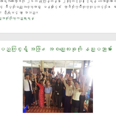
 အာေရဘီကားေကာ္ဖီကို ၂၆တန္(ကြန္တိန္နာ ၂လံုး)တင္ပို႔ႏုိင္ရန္ သေဘာတူထားၿပ
ခ်ဳပ္ဆိုမည္ျဖစ္ေၾကာင္း ျမန္မာႏိုင္ငံ ေကာ္ဖီစိုက္ပ်ိဳးထုတ္လုပ္တင္ပို႔ ေရာ
 ဦးရဲျမင့္ က ေျပာသည္။
့အစံုကိုၾကည့္ရႈရန္
ပည္တြင္းရွိ အဖြဲ႕ အစည္းေလးခုကို နည္းပညာမ်ား ေ