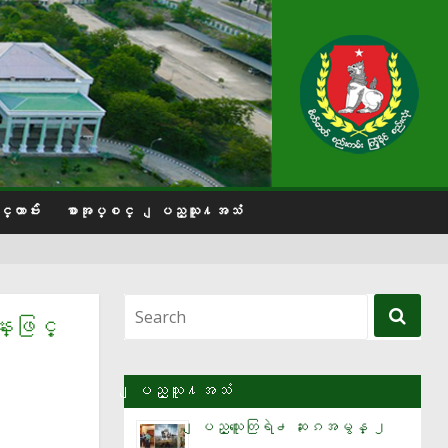
္တာဗ်ဴး
စာအုပ္စင္
ျပည္သူ႔အသံ
္းဖြင့္
ျပည္သူ႔အသံ
ျပည္သူေတြရဲ႕ ဆႏၵအမွန္ ၂