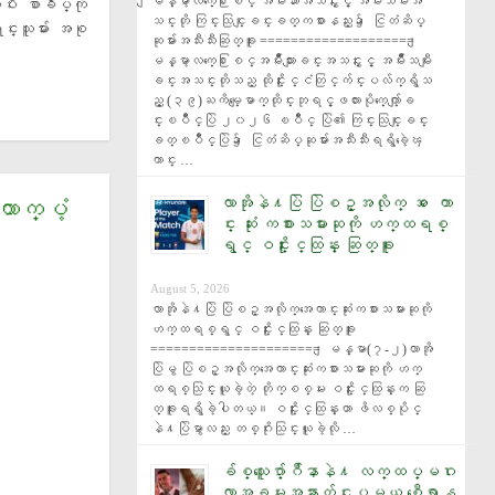
ျမန္မာ့လက္ေ႐ြးစင္ အမ်ိဳးသားအသင္းႏွင့္ အမ်ိဳးသမီးအ
ီး စာခ်ဳပ္ကို
သင္းတို ကြင္းသြင္းျခင္းခတ္ကစားနည္း၌ ေငြတံဆိပ္
င္းသူမ်ား အစု
ဆုမ်ားအသီးသီးဆြတ္ခူး ==================== ျ
မန္မာ့လက္ေ႐ြးစင္အမ်ိဳးသားျခင္းအသင္းႏွင့္ အမ်ိဳးသမီးျ
ခင္းအသင္းတိုသည္ ထိုင္းႏိုင္ငံတြင္က်င္းပလ်က္ရွိသ
ည့္ (၃၉)ႀကိမ္ေျမာက္ထိုင္းဘုရင့္ဖလားပိုက္ေက်ာ္ျခ
င္းၿပိဳင္ပြဲ ၂၀၂၆ ၿပိဳင္ ပြဲ၏ ကြင္းသြင္းျခင္း
ခတ္ၿပိဳင္ပြဲ၌ ေငြတံဆိပ္ဆုမ်ားအသီးသီးရရွိခဲ့ေၾ
ကာင္း …
လာအိုနဲ႔ပြဲ ပြဲစဥ္အလိုက္ အ ေကာ
ထာက္ပံ့
င္း ဆုံး ကစားသမားဆုကို ဟက္ထရစ္
ရွင္ ဝင္းႏိုင္ထြန္း ဆြတ္ခူး
August 5, 2026
လာအိုနဲ႔ပြဲ ပြဲစဥ္အလိုက္အေကာင္းဆုံးကစားသမားဆုကို 
ဟက္ထရစ္ရွင္ ဝင္းႏိုင္ထြန္း ဆြတ္ခူး 
====================== ျမန္မာ(၇-၂)လာအို
ပြဲမွ ပြဲစဥ္အလိုက္အေကာင္းဆုံးကစားသမားဆုကို ဟက္
ထရစ္သြင္းယူခဲ့တဲ့ တိုက္စစ္မႉး ဝင္းႏိုင္ထြန္းက ဆြ
တ္ခူးရရွိခဲ့ပါတယ္။ ဝင္းႏိုင္ထြန္းဟာ ဖိလစ္ပိုင္
နဲ႔ပြဲမွာလည္း တစ္ဂိုးသြင္းယူခဲ့လို …
ခ်စ္သူေဂ်ာ္ဂ်ီနာနဲ႔ လက္ထပ္မဂၤ
လာအခမ္းအနားက်င္းပမယ့္ စီေရာ္န