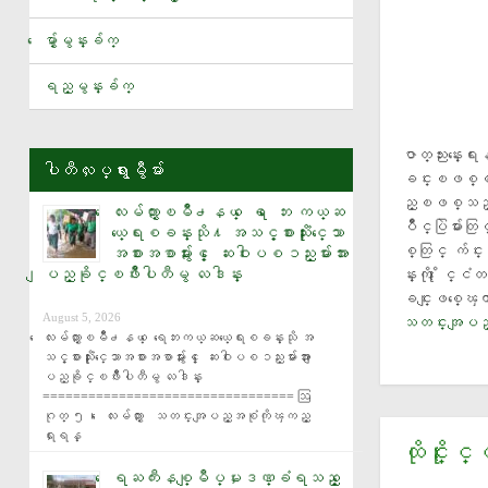
ေလးမ်က္ႏွာ ျပည္သူ႔လႊတ္ေတာ္ကိုယ္စားလွယ္ ဦးျမင့္စိုး၊ (ျမင့္စိုး-နတလ) ၊ ေရ
ေမွ်ာ္မွန္းခ်က္
ျပည္ခိုင္ၿဖိဳးပါတီဒုဥကၠ႒မွ ဝါဆိုသကၤန္းႏွင့္ လႉ ဖြယ္ ဝတၳဳအစုစုတို႔ ကပ္
ရည္မွန္းခ်က္
UFC 331 ၿပိဳင္ ပြဲ မွာ ထိပ္ဆုံးေခါင္ ပြဲ ႀကီးအျဖစ္ ထိုး ရ ေတာ့ မယ့္ လက္ရွိ ခ်
ဇာတ္ညႊန္းေရ
ပါတီလႈပ္ရွားမွဳမ်ား
ခင္းၿဖစ္ၿ
ည္ၿဖစ္သည္
ေလးမ်က္ႏွာၿမိဳ႕နယ္ ေရ ေဘး ကယ္ဆ
ပိဳင္ပြဲမ်ားတ
ယ္ေရးစခန္းသို႔ အသင့္စားသုံးႏိုင္ေသာ
စ္တြင္ က်င္
အစားအစာမ်ားႏွင့္ ေဆးဝါးပစၥည္းမ်ားအား
ျပည္ခိုင္ၿဖိဳးပါတီမွ လႉဒါန္း
န္းကို ႏိုင္
ခင္းျဖစ္ေၾ
August 5, 2026
သတင္းအျပည္
ေလးမ်က္ႏွာၿမိဳ႕နယ္ ေရေဘးကယ္ဆယ္ေရးစခန္းသို အ
သင့္စားသုံးႏိုင္ေသာအစားအစာမ်ားႏွင့္ ေဆးဝါးပစၥည္းမ်ားအား ျ
ပည္ခိုင္ၿဖိဳးပါတီမွ လႉဒါန္း 
================================= ဩ
ဂုတ္ ၅၊ ေလးမ်က္ႏွာ   သတင္းအျပည့္အစံုကိုၾကည့္
ရႈရန္
ထိုင္းႏိ
ေရႀကီးနစ္ျမဳပ္မႈဒဏ္ခံရသည့္ ေ