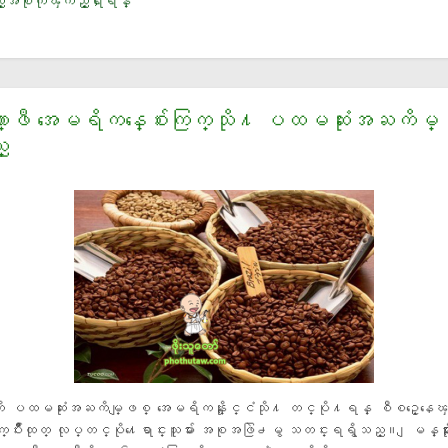
့အစံုကိုၾကည့္ရႈရန္
ေကာ္ဖီ အေမရိကန္ေစ်းကြက္သို႔ ပထမဆံုးအႀကိမ္
္
ဖီကို ပထမဆံုးအႀကိမ္ျဖစ္ အေမရိကန္ႏိုင္ငံသို႔ တင္ပို႔ရန္ စီစဥ္ေနေၾကာင
ိုက္ပ်ိဳးထုတ္ လုပ္တင္ပို႔ေရာင္းသူမ်ား အစုအဖြဲ႕မွ သတင္းရရွိသည္။ ျမန္မ