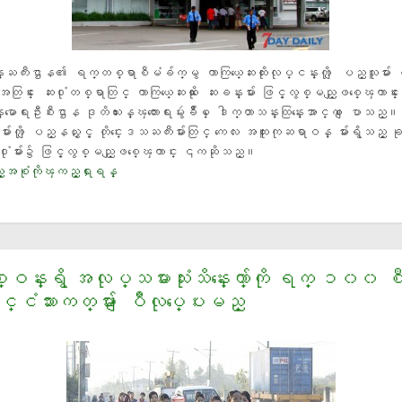
န္ႀကီးဌာန၏ ရက္တစ္ရာစီမံခ်က္မွ ကာကြယ္ေဆးထိုးလုပ္ငန္းကို ျပည္သူမ်ား 
တြင္း ေဆး႐ံုတစ္ရာတြင္ ကာကြယ္ေဆးထိုး ေဆးခန္းမ်ား ဖြင့္လွစ္မည္ျဖစ္ေၾကာင္း 
ာေရးဦးစီးဌာန ဒုတိယၫႊန္ၾကားေရးမွဴးခ်ဳပ္ ေဒါက္တာသန္းထြန္းေအာင္က ေျပာသည္။
္းမ်ားကို ျပည္နယ္ႏွင့္ တုိင္းေဒသႀကီးမ်ားတြင္ ကေလး အထူးကုဆရာဝန္ မ်ားရွိသည့္ 
႐ံုမ်ား၌ ဖြင့္လွစ္မည္ျဖစ္ေၾကာင္း ၎ကဆုိသည္။
့အစံုကိုၾကည့္ရႈရန္
စ္ဝန္းရွိ အလုပ္သမားသံုးသိန္းေက်ာ္ကို ရက္ ၁၀၀ 
ုိင္ငံသားကတ္မ်ား ျပဳလုပ္ေပးမည္