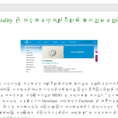
rality ကို အင္တာနက္အသံုးျပဳသူမ်ား နားလည္မႈနည္း
ity ပတ္သက္၍ အင္တာနက္ အသံုးျပဳသူမ်ားအၾကား နားလည္မႈ နည္းပါးေနၾကၿပီး
ေငြ ေပးစရာမလိုအပ္ေသာ ဝက္ဘ္ဆိုက္မ်ားမွာလည္း စြန္႔ဦးတီထြင္လိုသူမ်ား အ
န္ အခက္အခဲ ျဖစ္ပြားေစသည္ဟု MIDO မွ မရတနာက ေျပာသည္။ “ဥပမာ F
ု႔ရမယ္။ ျမန္မာႏိုင္ငံက Developer တစ္ေယာက္က Facebook လို ဟာမ်ိဳးတစ
ယ္။ ဒါေပမဲ့ အလကားမရတဲ့ အတြက္ လူေတြက အလကားရတာကိုပဲ သံုးၾကမယ္။ 
ဆံုး႐ံႈးမႈေတြ ျဖစ္သြားေရာ။ ေစ်းကြက္ထဲဝင္တိုးလို႔ မရေတာ့ ဘူး” ဟု မရတနာက 