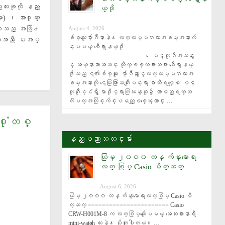
လးခုကို နည္း
ယ္ဒို
မာ) ၊ အာ႐ုဏ္
August 4, 2026
e စသည့္ အဖြဲ႕
ခ်စ္သူေဂ်ာ္ဂ်ီနာနဲ႔ လက္ထပ္မဂၤလာအခမ္းအနားက်
ကူအညီ ေပးအပ္
င္းပမယ့္ စီေရာ္နယ္ဒို 
======================= ေပၚတူဂီအသင္းႏွ
င့္ အယ္နာဆာအသင္း တိုက္စစ္ကစားသမား စီေရာ္နယ္
ဒိုသည္ ၎၏ခ်စ္သူ ေဂ်ာ္ဂ်ီနာႏွင့္လက္ထပ္မဂၤလာအ
ခမ္းအနားကို ၎ေမြးဖြားႀကီးျပင္းရာ ဇာတိရပ္ေျမ ေပၚ
တူဂီႏိုင္ငံရွိ မာဒိုင္ရာကြၽန္းစု၌ လာမည့္ရက္သ
တၱပတ္အတြင္းက်င္းပမည္ျဖစ္ေၾကာင္း …
႐ံုတစ္
နည္းပညာသတင္းမ်ား
ယြမ္ ၂၀၀၀ တန္ က်န္းမာေရး
လက္ စြပ္ Casio မိတ္ဆက္
August 6, 2026
ယြမ္ ၂၀၀၀ တန္ က်န္းမာေရးလက္စြပ္ Casio မိ
တ္ဆက္ ======================= Casio 
CRW-H001M-8 က လက္စြပ္ဆိုေပမယ့္ အေသးစားနာရီ 
mini-watch ေလးနဲ႔ ပိုတူပါတယ္။ …