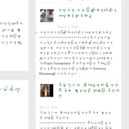
ေခတ္သစ္ စစ္ ပြဲ ကိုေျပာင္းလဲေပးႏိုင္
မယ့္ေမာင္းသူမဲ့ယာဥ္
လက္လွမ္းမီေစ
August 3, 2026
ေနျပည္ ေတာ္ ျ
ေခတ္သစ္စစ္ပြဲကိုေျပာင္းလဲေပးႏိုင္မယ့္ေမာင္းသူမဲ့ယာဥ္ 
 ယင္းကာကြယ္ ေ
===================== အေမရိကန္ၾကည္း
ခုတင္တစ္ရာ ႏွ
တပ္ရဲ႕တိုက္ခိုက္ေရးစြမ္းပကားကို တိုးျမႇင့္ေပးႏိုင္ေစမ
ယ့္အျပင္ ေခတ္သစ္စစ္ပြဲကိုပါေျပာင္းလဲေပးႏိုင္မယ့္ ေ
မာင္းသူမဲ့ယာဥ္တစ္မ်ိဳးကမၾကာခင္ထြက္ေပၚလာေတာ့
မွာျဖစ္ပါတယ္။ အေမရိကန္ၾကည္းတပ္ကေဖာ္ေဆာင္
တဲ့ Project Sustainment စီမံကိန္းအတြက္ ဒီယာဥ္ေတြ
ကိုဖန္တီးထုတ္ လုပ္ေပးခြင့္ရသြားသူက American 
Rheinmetall ျဖစ္ပါတယ္။ …
သိန္း ၅၀၀ ေက်ာ္တန္ေၾကးရွိ မက္
စီမံခ်က္
ဆီ နဲ႔ ေရာ္နယ္ဒို ဖုန္းေတြ မိတ္ဆ
က္
July 22, 2026
သိန္း ၅၀၀ ေက်ာ္တန္ေၾကးရွိ မက္ဆီ နဲ႔ ေရာ္နယ္
ဒို ဖုန္းေတြ မိတ္ဆက္ 
======================= အီလက္ထ႐ြန္န
စ္ပစၥည္းေတြကို ေ႐ႊ၊ အဖိုးတန္သတၱဳေတြနဲ႔ မြမ္း