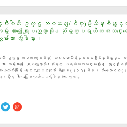
္ျဖိဳးပါတီ ဥကၠဌ သမၼတ(ျငိမ္း)ဦးသိန္းစိန္ႏွင့္
အမွဴး ထား၍ေရႊျပည္ေတာ္သို႕ဆံုမွတ္ပရဟိတအသင္းေရ
ားအား လွဴဒါန္း။
ဖိဳးပါတီ ဥကၠဌ သမၼတ(ၿငိမ္း) အဂၢမဟာသီရိသုဓမၼဦးသိန္းစိန္ႏွင္႔ 
အား အမွဴးထား၍ ေရႊျပည္ေတာ္သို႔ဆုံမွတ္ ပရဟိတအသင္းႀကီးႏွင့္ ေညာင္ဦးခရို
္လံေက်းရြာရွိ ေရးေဘးသင့္ျပည္သူမ်ား အိမ္ေျခ (၂၃၅) အိမ္ ၊ အိမ္ေထာင္စု (
၊ဆီႏွင့္ ေခါက္ဆြဲေျခာက္မ်ားေပးေဝလွဴဒါန
္းခဲ႔ေၾကာင္း