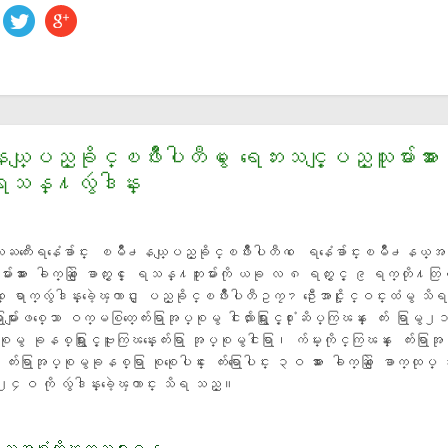
လႉ
န္ပီယံ ‌Joshua Van
ျပည္ခိုင္ၿဖိဳးပါတီမွ ေရေဘးသင့္ျပည္သူမ်ားအား ေခ
့ေရသန္႔လွဴဒါန္း
ေဒသႀကီးေရနံေခ်ာင္း ၿမိဳ႕နယ္ျပည္ခိုင္ၿဖိဳးပါတီက ေရနံေခ်ာင္းၿမိဳ႕နယ္အတြ
ားအား ေခါက္ဆြဲ ေျခာက္ႏွင့္ ေရသန္႔ဘူးမ်ားကို ယခု လ ၈ ရက္ႏွင့္ ၉ ရက္တို႔တြင္ ေက
 ေရာက္လွဴဒါန္းခဲ့ေၾကာင္း ျပည္ခိုင္ၿဖိဳးပါတီဥကၠ႒ ဦးေအာင္ႏိုင္ဝင္းထံမွ 
ြာမ်ားျဖစ္ေသာ ဝက္မစြတ္ေက်းရြာအုပ္စုမွ ငါးလႏၲာရြာႏွင့္႐ံုးဆိပ္က
ြၽန္း ေက်း ရြာမွ
္စုမွ ခုနစ္ရြာႏွင့္ဗူးကြၽန္းေက်းရြာ အုပ္စုမွငါးရြာ၊ က်မ္းကိုင္ကြၽန္း ေက်းရြ
 ေက်းရြာအုပ္စုမွခုနစ္ရြာ စုစုေပါင္း ေက်းရြာေပါင္း ၃ဝ အား ေခါက္ဆြဲ ေျခာက္ထုပ
ဝ ကို လွဴဒါန္းခဲ့ေၾကာင္း သိရ သည္။