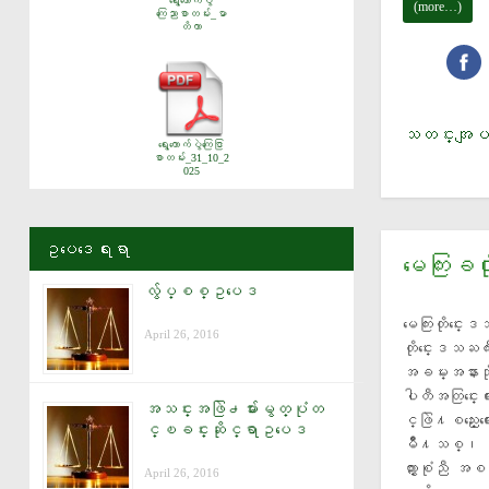
ရွေးကောက်ပွဲ
(more…)
ကြေညာစာတမ်း_မာ
တိကာ
သတင္းအျပည
ရွေးကောက်ပွဲကြေငြာ
စာတမ်း_31_10_2
025
ဥပေဒေရးရာ
မေကြးခ႐ိ
လွ်ပ္စစ္ဥပေဒ
မေကြးတုိင္းေဒ
April 26, 2016
တိုင္းေဒသႀ
အခမ္းအနားသိ
ပါတီအတြင္းေရ
အသင္းအဖြဲ႕မ်ားမွတ္ပုံတ
င္ဖြဲ႔စည္းေ
င္ၿခင္းဆိုင္ရာဥပေဒ
မိဳ႔သစ္၊ နတ
က္ႏွာစံုညီ အ
April 26, 2016