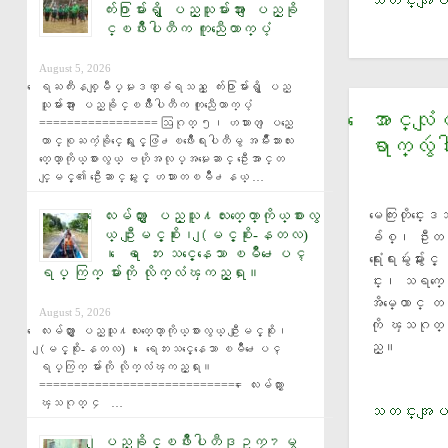
သတင္းအျပည
က်း႐ြာမ်ားရွိ ျပည္သူမ်ားအား ျပည္ခို
င္ၿဖိဳးပါတီက ကူညီေထာက္ပံ့
August 5, 2026
ေရႀကီးနစ္ျမဳပ္မႈဒဏ္ခံရသည့္ ေက်း႐ြာမ်ားရွိ ျပည္
သူမ်ားအား ျပည္ခိုင္ၿဖိဳးပါတီက ကူညီေထာက္ပံ့ 
ေအာင္လံျ
================= ဩဂုတ္ ၅၊ ဟသၤာတ ျပည္ေ
ထာင္စုႀကံ့ခိုင္ေရးႏွင့္ဖြံ႕ၿဖိဳးေရးပါတီမွ အမ်ိဳးသားလႊ
ရာက္လွဴဒ
တ္ေတာ္ကိုယ္စားလွယ္ ဗဟိုအလုပ္အမႈေဆာင္ ဦးေအာင္တ
င္ျမင့္၏ ဦးေဆာင္မႈႏွင့္ ဟသၤာတၿမိဳ႕နယ္ …
ေလးမ်က္ႏွာ ျပည္သူ႔လႊတ္ေတာ္ကိုယ္စားလွ
မေကြးတိုင္းေ
ယ္ ဦးျမင့္စိုး၊ (ျမင့္စိုး-နတလ)
ခ်စ္၊ ဦးတင
၊ ေရ ေဘး သင့္ေနေသာ ၿမိဳ႕ေပၚ
ရံုးေရးမွဴးမ်
ရပ္ ကြက္ မ်ားကို လိုက္လံၾကည့္ရႈ။
င္း၊ သရက္ေတ
အိမ္ေထာင္ တ
August 5, 2026
ကို ၾသဂုတ္လ
ေလးမ်က္ႏွာ ျပည္သူ႔လႊတ္ေတာ္ကိုယ္စားလွယ္ ဦးျမင့္စိုး၊ 
ည္။
(ျမင့္စိုး-နတလ) ၊ ေရေဘးသင့္ေနေသာ ၿမိဳ႕ေပၚ 
ရပ္ကြက္ မ်ားကို လိုက္လံၾကည့္ရႈ။ 
============================= ေလးမ်က္ႏွာ 
ၾသဂုတ္ ၄   …
သတင္းအျပည
ျပည္ခိုင္ၿဖိဳးပါတီဒုဥကၠ႒မွ