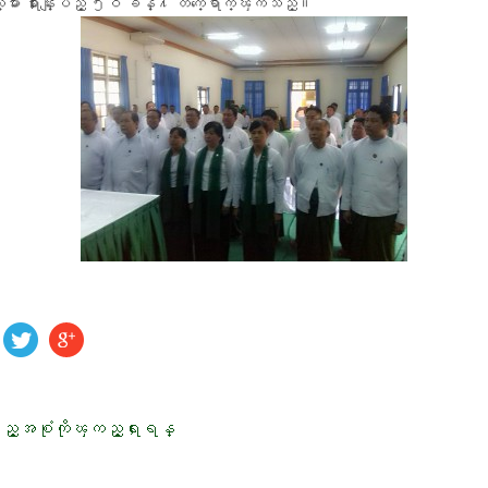
လွယ္မ်ား ရာႏႈန္းျပည့္ ၅ဝ ခန္႔ တက္ေရာက္ၾကသည္။
့္အစံုကိုၾကည့္ရႈရန္