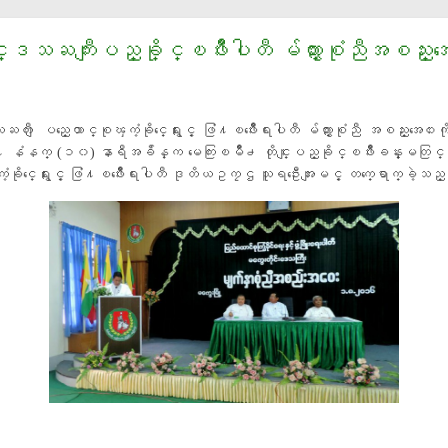
င္းေဒသႀကီးျပည္ခ္ုိင္ၿဖိဳးပါတီ မ်က္ႏွာစုံညီအစည္းအ
ဒသႀကီး ျပည္ေထာင္စုၾက့ံခုိင္ေရးႏွင့္ ဖြံ႔ၿဖဳိးေရးပါတီ မ်က္ႏွာစုံညီ အစည္းအေ
နံနက္ (၁၀) နာရီအခ်ိန္က မေကြးၿမိဳ႕ တုိင္းျပည္ခုိင္ၿဖိဳးခန္္းမတြင္
ံ့ခုိင္ေရးႏွင့္ ဖြံ႔ၿဖဳိးေရးပါတီ ဒုတိယဥကၠဌ သူရဦးေအးျမင့္ တက္ေရာက္ခဲ့သည