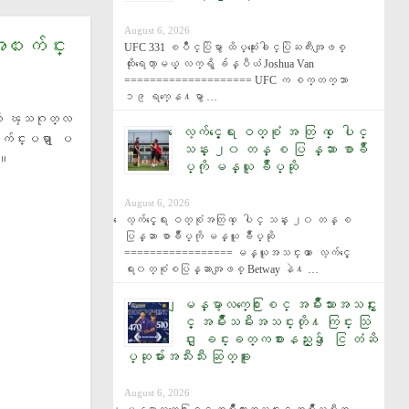
August 6, 2026
ေ၀းက်င္း
UFC 331 ၿပိဳင္ပြဲမွာ ထိပ္ဆုံးေခါင္ပြဲႀကီးအျဖစ္ 
ထိုးရေတာ့မယ့္ လက္ရွိ ခ်န္ပီယံ ‌Joshua Van 
==================== UFC က စက္တက္ဘာ 
၁၉ ရက္ေန႔မွာ …
၀းကုိ ၾသဂုတ္လ
ေလ့က်င့္ေရး ဝတ္စုံ အ တြ က္ ေပါင္
 က်င္းပရာ ျပ
သန္း ၂၀ တန္ စ ပြ န္ဆာ စာခ်ဳ
္။
ပ္ကို မန္ယူ ခ်ဳပ္ဆို
August 6, 2026
ေလ့က်င့္ေရး ဝတ္စုံအတြက္ ေပါင္ သန္း ၂၀ တန္ စ
ပြန္ဆာ စာခ်ဳပ္ကို မန္ယူ ခ်ဳပ္ဆို 
================= မန္ယူအသင္းဟာ ေလ့က်င့္ေ
ရး၀တ္စုံစပြန္ဆာအျဖစ္ Betway နဲ႔ …
ျမန္မာ့လက္ေ႐ြးစင္ အမ်ိဳးသားအသင္းႏွ
င့္ အမ်ိဳးသမီးအသင္းတို႔ ကြင္း သြ
င္း ျခင္းခတ္ကစားနည္း၌ ေငြ တံဆိ
ပ္ဆုမ်ားအသီးသီး ဆြတ္ခူး
August 6, 2026