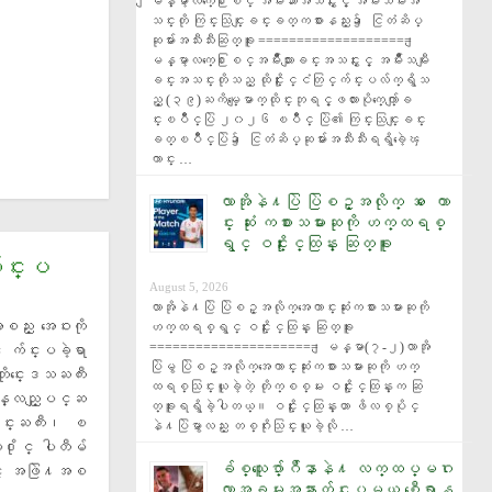
ျမန္မာ့လက္ေ႐ြးစင္ အမ်ိဳးသားအသင္းႏွင့္ အမ်ိဳးသမီးအ
သင္းတို ကြင္းသြင္းျခင္းခတ္ကစားနည္း၌ ေငြတံဆိပ္
ဆုမ်ားအသီးသီးဆြတ္ခူး ==================== ျ
မန္မာ့လက္ေ႐ြးစင္အမ်ိဳးသားျခင္းအသင္းႏွင့္ အမ်ိဳးသမီးျ
ခင္းအသင္းတိုသည္ ထိုင္းႏိုင္ငံတြင္က်င္းပလ်က္ရွိသ
ည့္ (၃၉)ႀကိမ္ေျမာက္ထိုင္းဘုရင့္ဖလားပိုက္ေက်ာ္ျခ
င္းၿပိဳင္ပြဲ ၂၀၂၆ ၿပိဳင္ ပြဲ၏ ကြင္းသြင္းျခင္း
ခတ္ၿပိဳင္ပြဲ၌ ေငြတံဆိပ္ဆုမ်ားအသီးသီးရရွိခဲ့ေၾ
ကာင္း …
လာအိုနဲ႔ပြဲ ပြဲစဥ္အလိုက္ အ ေကာ
င္း ဆုံး ကစားသမားဆုကို ဟက္ထရစ္
ရွင္ ဝင္းႏိုင္ထြန္း ဆြတ္ခူး
်င္းပ
August 5, 2026
လာအိုနဲ႔ပြဲ ပြဲစဥ္အလိုက္အေကာင္းဆုံးကစားသမားဆုကို 
ီအစည္း အေဝးကို
ဟက္ထရစ္ရွင္ ဝင္းႏိုင္ထြန္း ဆြတ္ခူး 
====================== ျမန္မာ(၇-၂)လာအို
က်င္းပခဲ့ရာ
ပြဲမွ ပြဲစဥ္အလိုက္အေကာင္းဆုံးကစားသမားဆုကို ဟက္
ိုင္းေဒသႀကီး
ထရစ္သြင္းယူခဲ့တဲ့ တိုက္စစ္မႉး ဝင္းႏိုင္ထြန္းက ဆြ
 ျပန္လည္ျပင္ဆ
တ္ခူးရရွိခဲ့ပါတယ္။ ဝင္းႏိုင္ထြန္းဟာ ဖိလစ္ပိုင္
တြင္းႀကီး၊ ၿ
နဲ႔ပြဲမွာလည္း တစ္ဂိုးသြင္းယူခဲ့လို …
႐ိုင္ ပါတီမ်
ခ်စ္သူေဂ်ာ္ဂ်ီနာနဲ႔ လက္ထပ္မဂၤ
ႏွင့္ အဖြဲ႔အစ
လာအခမ္းအနားက်င္းပမယ့္ စီေရာ္န