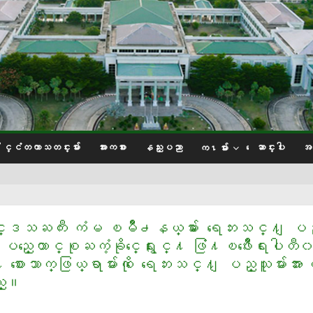
ႏိုင္ငံတကာသတင္းမ်ား
အားကစား
နည္းပညာ
ေဆာင္းပါး
အင
က႑မ်ား
န္ဆာ စာခ်ဳပ္ကို မန္ယူ ခ်ဳပ္ဆို
ခတ္ကစားနည္း၌ ေငြ တံဆိပ္ဆုမ်ားအသီးသီး ဆြတ္ခူး
ိင္းေဒသႀကီး ကံမ ၿမိဳ႕နယ္မ်ား ေရေဘးသင္႔ ျပည္
းႏွင့္ ေဆးဝါးပစၥည္းမ်ားအား ျပည္ခိုင္ၿဖိဳးပါတီမွ လႉဒါန္း
ျပည္ေထာင္စုႀကံ့ခုိင္ေရးႏွင္႔ ဖြံ႔ၿဖိဳးေရးပါတီ၀
 စားေသာက္ဖြယ္ရာမ်ားကုိ ေရေဘးသင္႔ ျပည္သူမ်ားအား လ
ီက ကူညီေထာက္ပံ့
ည္။
 ေဘး သင့္ေနေသာ ၿမိဳ႕ေပၚ ရပ္ ကြက္ မ်ားကို လိုက္လံၾကည့္ရႈ။