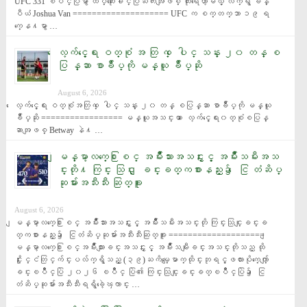
UFC 331 ၿပိဳင္ပြဲမွာ ထိပ္ဆုံးေခါင္ပြဲႀကီးအျဖစ္ ထိုးရေတာ့မယ့္ လက္ရွိ ခ်န္
ပီယံ ‌Joshua Van ==================== UFC က စက္တက္ဘာ ၁၉ ရ
က္ေန႔မွာ …
ေလ့က်င့္ေရး ဝတ္စုံ အ တြ က္ ေပါင္ သန္း ၂၀ တန္ စ
ပြ န္ဆာ စာခ်ဳပ္ကို မန္ယူ ခ်ဳပ္ဆို
August 6, 2026
ေလ့က်င့္ေရး ဝတ္စုံအတြက္ ေပါင္ သန္း ၂၀ တန္ စပြန္ဆာ စာခ်ဳပ္ကို မန္ယူ 
ခ်ဳပ္ဆို ================= မန္ယူအသင္းဟာ ေလ့က်င့္ေရး၀တ္စုံစပြန္
ဆာအျဖစ္ Betway နဲ႔ …
ျမန္မာ့လက္ေ႐ြးစင္ အမ်ိဳးသားအသင္းႏွင့္ အမ်ိဳးသမီးအသ
င္းတို႔ ကြင္း သြင္း ျခင္းခတ္ကစားနည္း၌ ေငြ တံဆိပ္
ဆုမ်ားအသီးသီး ဆြတ္ခူး
August 6, 2026
ျမန္မာ့လက္ေ႐ြးစင္ အမ်ိဳးသားအသင္းႏွင့္ အမ်ိဳးသမီးအသင္းတို ကြင္းသြင္းျခင္းခ
တ္ကစားနည္း၌ ေငြတံဆိပ္ဆုမ်ားအသီးသီးဆြတ္ခူး ==================== ျ
မန္မာ့လက္ေ႐ြးစင္အမ်ိဳးသားျခင္းအသင္းႏွင့္ အမ်ိဳးသမီးျခင္းအသင္းတိုသည္ ထို
င္းႏိုင္ငံတြင္က်င္းပလ်က္ရွိသည့္ (၃၉)ႀကိမ္ေျမာက္ထိုင္းဘုရင့္ဖလားပိုက္ေက်ာ္ျ
ခင္းၿပိဳင္ပြဲ ၂၀၂၆ ၿပိဳင္ ပြဲ၏ ကြင္းသြင္းျခင္းခတ္ၿပိဳင္ပြဲ၌ ေငြ
တံဆိပ္ဆုမ်ားအသီးသီးရရွိခဲ့ေၾကာင္း …