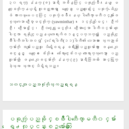
၃၀ ရက္) နံနက္ (၈) နာရီ အခ်ိန္တြင္ ပခုကၠဴျမိဳ႔နယ္ ျမ
စ္ေျခတိုက္နယ္ရွိ လူစည္းကားရာ ျမစ္ေျခ ျပည္သူေစ်းႏွင့္ ပခုကၠဴ-ဆိပ္ျ
ဖဴ ကားလမ္းမေပၚတြင္ ပခုကၠဴၿမိဳ႔နယ္ ပါတီေကာ္မတီဝင္မ်ားျဖ
စ္ၾကေသာ ဦးေဇာ္မ
င္းထိုက္ (yawminthar)၊ ေဒၚပိုပိုျမင့္၊ ဦးကံ
ဦး၊ ဦးေမာင္ႏိုင္၊ ဦးဝင္းေဌးျမင့္တို႔ ဦးေဆာင္ေသာ ပါတီဝင္မ်ား စုေ
ပါင္းကာ ရခိုင္ျပည္နယ္အေရးကိစၥနွင့္ပက္သက္၍ ျပည္ခိုင္ျ
ဖိဳးပါတီအပါအဝင္ ႏိုင္ငံေရးပါတီ(၁၁)ပါတီ၏ သေဘာထား ေၾကညာခ်
က္မ်ားကို အမ်ားျပည္သူ သိရွိေစရန္ ခရီးသြားျပည္သူမ်ားအား ျဖန္႔ေဝျ
ခင္းနွင့္ ျမစ္ေျခ ေစ်းသို႔ ေစ်းေရာင္းေစ်းဝယ္ လာေရာက္ၾကေသာ ျပည္
သူမ်ားကို ျဖန္႔ေဝျခင္းမ်ားကို နံနက္ (၉) နာရီခြဲအထိ ေဆာင္ရြက္
ခဲ့ၾက ေၾကာင္း သိရွိရသည္။
သတင္းအျပည့္အစံုကိုၾကည့္ရႈရန္
ပခုကၠဴျပည္ခိုင္ၿဖိဳးပါတီေကာ္မတီ၀င္မ်ား
ေရွ႕လုပ္ငန္းစဥ္မ်ားေဆြးေႏြး