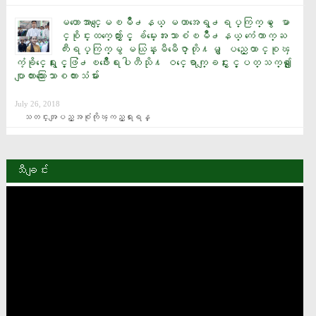
မဟာေအာင္ေျမၿမိဳ႕နယ္ မဟာအေရွ႕ရပ္ကြက္မွ ေမာ
င္စုိင္းထက္ေက်ာ္ႏွင့္ ခ်မ္းေအးသာစံၿမိဳ႕နယ္ ကံေကာက္ႀ
ကီးရပ္ကြက္မွ မယြန္းမီမီေဇာ္တုိ႔မွ ျပည္ေထာင္စုၾ
ကံ့ခုိင္ေရးႏွင့္ဖြံ႕ၿဖိဳးေရးပါတီသုိ႔ ဝင္ေရာက္ျခင္းႏွင့္ပတ္သက္၍ ​ေျ
ပာျကားသြား​ေသာစကားသံမ်ား
July 26, 2018
    သတင္းအျပည့္အစံုကိုၾကည့္ရႈရန္
သီချင်း