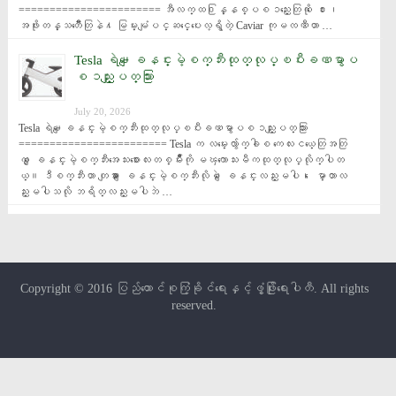
======================= အီလက္ထ႐ြန္နစ္ပစၥည္းေတြကို ေ႐ႊ၊ 
အဖိုးတန္သတၱဳေတြနဲ႔ မြမ္းမံျပင္ဆင္ေပးေလ့ရွိတဲ့ Caviar ကုမၸဏီဟာ …
Tesla ရဲ႕‌ေျခနင္းမဲ့စက္ဘီးထုတ္လုပ္ၿပီးခဏမွာပ
စၥည္းျပတ္သြား
July 20, 2026
Tesla ရဲ႕‌ေျခနင္းမဲ့စက္ဘီးထုတ္လုပ္ၿပီးခဏမွာပစၥည္းျပတ္သြား 
======================== Tesla က လမ္းေလွ်ာက္ခါစ ကေလးငယ္ေတြအတြ
က္ ေျခနင္းမဲ့စက္ဘီးအေသးစားေလးတစ္မ်ိဳးကို မၾကာေသးမီကထုတ္လုပ္လိုက္ပါတ
ယ္။ ဒီစက္ဘီးဟာ တျခား ေျခနင္းမဲ့စက္ဘီးလိုပဲ ေျခနင္းလည္းမပါ၊ ေမာ္တာလ
ည္းမပါသလို ဘရိတ္လည္းမပါဘဲ …
Copyright © 2016
ပြည်ထောင်စုကြံ့ခိုင်ရေးနှင့်ဖွံ့ဖြိုးရေးပါတီ
. All rights
reserved.