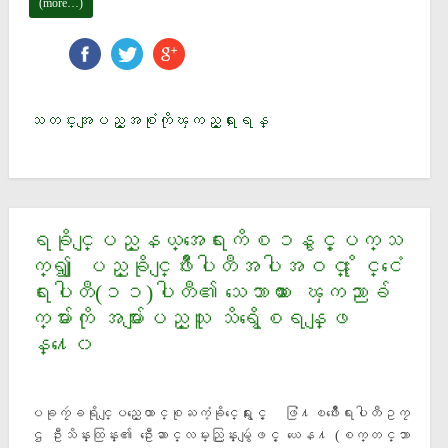
(more…)
သတင္းအျပည့္အစံုကိုၾကည့္ရႈရန္
ရခိုင္ျပည္နယ္အေရးကိစၥနွင့္ပက္သ
က္၍ ျပည္ခိုင္ျဖိဳးပါတီအပါအဝင္ ႏိုင္ငံေ
ရးပါတီ(၁၁)ပါတီ၏ သေဘာထား ေၾကညာခ်
က္မ်ားကို အမ်ားျပည္သူ သိရွိေစရန္ျဖ
န္႔ေ၀
ပခုကၠဴခရိုင္ျပည္ေထာင္စုႀကံ့ခိုင္ေရးႏွင့္ ဖြံ႔ၿဖိဳးေရးပါတီဥကၠ
ဌ ဦးသိန္းထြန္း၏ ဦးေဆာင္လမ္းညြန္းမွဴျဖင့္ ယေန႔ (စက္တင္ဘာ