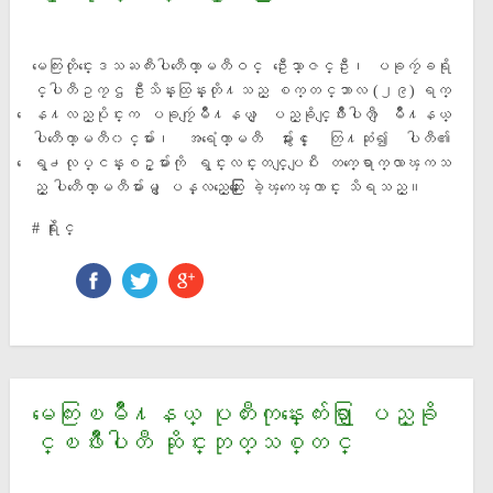
မေကြးတိုင္းေဒသႀကီးပါတီေကာ္မတီဝင္ ဦးေသာ္ဇင္ဦး၊ ပခုကၠဴခရုိ
င္ပါတီဥကၠဌ ဦးသိန္းထြန္းတို႔သည္ စက္တင္ဘာလ (၂၉) ရက္
ေန႔လည္ပိုင္းက ပခုကၠဴျမိဳ႔နယ္ ျပည္ခိုင္ျဖိဳးပါတီ ျမိဳ႔နယ္
ပါတီေကာ္မတီ၀င္မ်ား၊ အရံေကာ္မတီ မ်ားႏွင့္ ေတြ႔ဆံု၍ ပါတီ၏
ေရွ႕လုပ္ငန္းစဥ္မ်ားကို ရွင္းလင္းတင္ျပျပီး တက္ေရာက္လာၾကသ
ည့္ ပါတီေကာ္မတီမ်ားမွ ျပန္လည္ေဆြးေႏြး ခဲ့ၾကေၾကာင္း သိရသည္။
# ရဲႏိုင္
မေကြးၿမိဳ႔နယ္ ပုတီးကုန္းေက်းရြာ ျပည္ခို
င္ၿဖိဳးပါတီ ဆိုင္းဘုတ္သစ္တင္