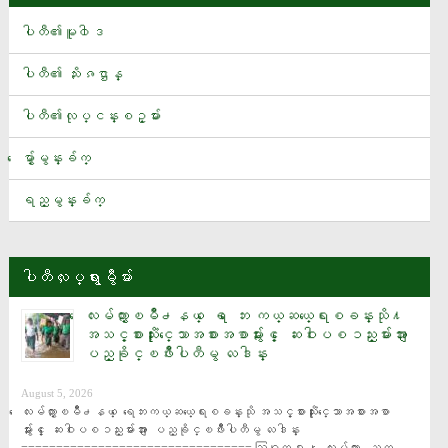
UFC 331 ၿပိဳင္ ပြဲ မွာ ထိပ္ဆုံးေခါင္ ပြဲ ႀကီးအျဖစ္ ထိုး ရ ေတာ့ မယ့္ လက္ရွိ
ခ်န္ပီယံ ‌Joshua Van
ပါတီ၏မူ၀ါဒ
ယြမ္ ၂၀၀၀ တန္ က်န္းမာေရး လက္ စြပ္ Casio မိတ္ဆက္
ပါတီ၏ သႏိၷဌာန္
ႏိုင္ငံေတာ္သမၼတ ထိုင္းႏိုင္ငံသို႔ ေရာက္ရွိ
ပါတီ၏လုပ္ငန္းစဥ္မ်ား
ေလ့က်င့္ေရး ဝတ္စုံ အ တြ က္ ေပါင္ သန္း ၂၀ တန္ စ ပြ န္ဆာ စာခ်ဳပ္ကို မ
န္ယူ ခ်ဳပ္ဆို
ေမွ်ာ္မွန္းခ်က္
ျမန္မာ့လက္ေ႐ြးစင္ အမ်ိဳးသားအသင္းႏွင့္ အမ်ိဳးသမီးအသင္းတို႔ ကြင္း သြင္း ျခ
ရည္မွန္းခ်က္
င္းခတ္ကစားနည္း၌ ေငြ တံဆိပ္ဆုမ်ားအသီးသီး ဆြတ္ခူး
ေလးမ်က္ႏွာၿမိဳ႕နယ္ ေရ ေဘး ကယ္ဆယ္ေရးစခန္းသို႔ အသင့္စားသုံးႏိုင္ေသာအစား
အစာမ်ားႏွင့္ ေဆးဝါးပစၥည္းမ်ားအား ျပည္ခိုင္ၿဖိဳးပါတီမွ လႉဒါန္း
ပါတီလႈပ္ရွားမွဳမ်ား
ေရႀကီးနစ္ျမဳပ္မႈဒဏ္ခံရသည့္ ေက်း႐ြာမ်ားရွိ ျပည္သူမ်ားအား ျပည္ခိုင္ၿဖိဳး
ပါတီက ကူညီေထာက္ပံ့
ေလးမ်က္ႏွာၿမိဳ႕နယ္ ေရ ေဘး ကယ္ဆယ္ေရးစခန္းသို႔
အသင့္စားသုံးႏိုင္ေသာအစားအစာမ်ားႏွင့္ ေဆးဝါးပစၥည္းမ်ားအား ျ
ဒီယိုမန္ဒီကို ရီးယဲလ္မက္ဒရစ္အသင္း ေခၚယူ
ပည္ခိုင္ၿဖိဳးပါတီမွ လႉဒါန္း
August 5, 2026
ေလးမ်က္ႏွာၿမိဳ႕နယ္ ေရေဘးကယ္ဆယ္ေရးစခန္းသို အသင့္စားသုံးႏိုင္ေသာအစားအစာ
မ်ားႏွင့္ ေဆးဝါးပစၥည္းမ်ားအား ျပည္ခိုင္ၿဖိဳးပါတီမွ လႉဒါန္း 