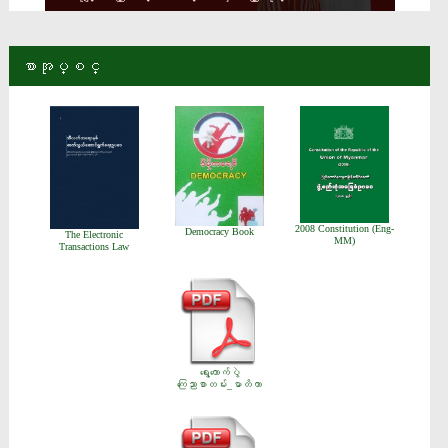
စာအုပ္စင္
2008 Constitution (Eng-
Democracy Book
The Electronic
MM)
Transactions Law
ရွေးကောက်ပွဲ
ကြေညာစာတမ်း_မာတိကာ