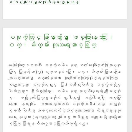
သတင္းအျပည့္အစံုကိုၾကည့္ရႈရန္
ပခုကၠဴတြင္ ခြာနာလွ်ာနာ ျဖစ္ပြားေနေသာ ႏြား၊
၀က္၊ ဆိတ္မ်ား ကုသေရးေဆာင္ရြက္
မေကြးတိုင္းေဒသႀကီး ပခုကၠဴၿမိဳ႔နယ္ ဂ၀ံေလးတိုင္ေက်းရြာအုပ္စု
တြင္ လြန္ခဲ့ေသာ (၅) ရက္ခန္႔က ႏြား၊ ၀က္၊ ဆိတ္မ်ား ခြာနာလွ်ာနာ
အျပင္းအထန္ ျဖစ္ပြားေနမႈအား ကူညီေဆာင္ရြက္ေပးႏုိင္ရန္အတြက္ ျ
ပည္ေထာင္စု ႀကံ့ခိုင္ေရးႏွင့္ ဖြံ႔ၿဖိဳးေရးပါတီမွ ပခုကၠဴခရိုင္
ပါတီဥကၠ႒ ဦးသိန္းထြန္း၊ ၿမိဳ႔နယ္ အုပ္ခ်ဳပ္ေရးမွဴး ဦးျမင့္ခို
င္၊ ခရို္င္တိေမြးကုဌာနတို႔ ပူးေပါင္း၍ အဆိုပါေရာဂါ ျဖစ္ပြားေ
နေသာ ေနရာသို႔ ပဏာမေ
လ့လာၿပီး ပခုကၠဴၿမိဳ႔နယ္ ျပည္ခို
င္ၿဖိဳး ပါတီမွ ယခင္ကေလ့က်င့္သင္ၾကားေပးထားေသာ တိရစၦာန္ကု
သေရး လုပ္သား (ၾကက္ေျချပာ) မ်ားျဖင့္ အခ်ိန္ႏွင့္ တစ္ေျပးညီ ကူညီေဆာ
င္ရြက္ သြားရန္ စီစဥ္ေဆာင္ရြက္လ်က္ရွိသည္။