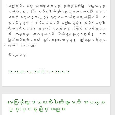
မေကြးၿမိဳ႕နယ္ သမန္းေတာအုပ္စု ပုတီးကုန္းေက်းရြာ ျပည္ေထာင္စု
ႀကံ့ခိုင္ေရးႏွင့္ ဖြံ႔ၿဖိဳးေရးပါတီ ဆိုင္းဘုတ္အသစ္တင္ပြဲ အခမ္း
အနားကို စက္တင္ဘာ (၂၇) ရက္ေန႔က က်င္းပရာ မေကြးၿမိဳ႕န
ယ္ပါတီဥကၠ႒၊ ၿမိဳ႔နယ္ပါတီ အတြင္းေရးမွဴး၊ ၿမိဳ႔နယ္ပါ
တီေကာ္မတီဝင္မ်ား၊ ရပ္/ေက်း စည္းမွဴးမ်ားႏွင့္ ေက်းရြာရွိ ရပ္မိရပ္ဖ
မ်ား တက္ေရာက္ အားေပးၾကၿပီး ပါတီေရွ႕လုပ္ငန္းမ်ားႏွင့္ ေဒသ
ဖြ႔ံၿဖိဳးေရးကိစၥမ်ား ပူေပါင္းလုပ္ေဆာင္ရန္ ေဆြးေႏြးတင္ျပခဲ့ၾက
ေၾကာင္း သိရသည္။
ကိုစိန္ျမင့္
သတင္းအျပည့္အစံုကိုၾကည့္ရႈရန္
မေကြးတိုင္းေဒသႀကီးပါတီေကာ္မတီ အပတ္စ
ဥ္ လုပ္ငန္းညႇိႏႈိင္းစည္းေဝး