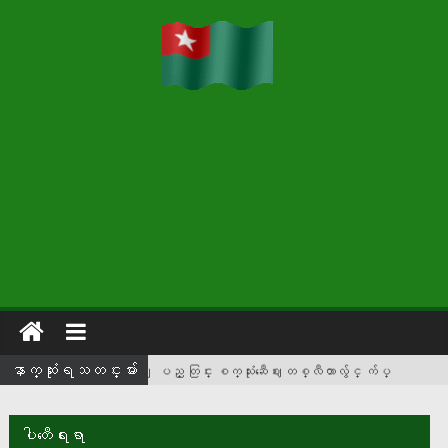
ျပည္ တြင္း စက္သုံးဆီေဈး တစ္လီတာလွ်င္ က်ပ္
ေနာက္ဆံုးရသတင္းမ်ား
၁၇၀ မွ ၂၆၅ အထိ ျမင့္တက္
တစ္လကို လူတူစက္႐ုပ္ ၁၀၀၀ ထုတ္လုပ္မယ့္ မစ္ဆူဘီရွီ
ပါတီေရးရာ