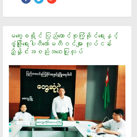
မကွေးခရိုင် ပြည်ထောင်စုကြံ့ခိုင်ရေးနှင့်
ဖွံ့ဖြိုးရေးပါတီကော်မတီဝင်များ လုပ်ငန်း
ညှိနှိုင်းအစည်းအဝေးပြုလုပ်