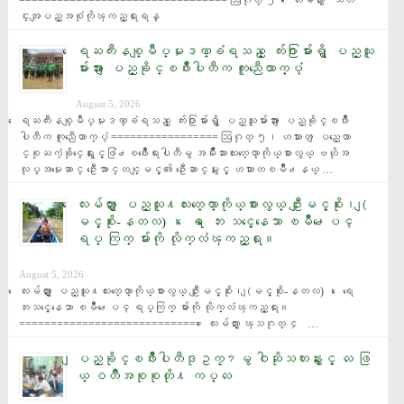
================================= ဩဂုတ္ ၅၊ ေလးမ်က္ႏွာ   သတ
င္းအျပည့္အစံုကိုၾကည့္ရႈရန္
ေရႀကီးနစ္ျမဳပ္မႈဒဏ္ခံရသည့္ ေက်း႐ြာမ်ားရွိ ျပည္သူ
မ်ားအား ျပည္ခိုင္ၿဖိဳးပါတီက ကူညီေထာက္ပံ့
August 5, 2026
ေရႀကီးနစ္ျမဳပ္မႈဒဏ္ခံရသည့္ ေက်း႐ြာမ်ားရွိ ျပည္သူမ်ားအား ျပည္ခိုင္ၿဖိဳး
ပါတီက ကူညီေထာက္ပံ့ ================= ဩဂုတ္ ၅၊ ဟသၤာတ ျပည္ေထာ
င္စုႀကံ့ခိုင္ေရးႏွင့္ဖြံ႕ၿဖိဳးေရးပါတီမွ အမ်ိဳးသားလႊတ္ေတာ္ကိုယ္စားလွယ္ ဗဟိုအ
လုပ္အမႈေဆာင္ ဦးေအာင္တင္ျမင့္၏ ဦးေဆာင္မႈႏွင့္ ဟသၤာတၿမိဳ႕နယ္ …
ေလးမ်က္ႏွာ ျပည္သူ႔လႊတ္ေတာ္ကိုယ္စားလွယ္ ဦးျမင့္စိုး၊ (ျ
မင့္စိုး-နတလ) ၊ ေရ ေဘး သင့္ေနေသာ ၿမိဳ႕ေပၚ
ရပ္ ကြက္ မ်ားကို လိုက္လံၾကည့္ရႈ။
August 5, 2026
ေလးမ်က္ႏွာ ျပည္သူ႔လႊတ္ေတာ္ကိုယ္စားလွယ္ ဦးျမင့္စိုး၊ (ျမင့္စိုး-နတလ) ၊ ေရေ
ဘးသင့္ေနေသာ ၿမိဳ႕ေပၚ ရပ္ကြက္ မ်ားကို လိုက္လံၾကည့္ရႈ။ 
============================= ေလးမ်က္ႏွာ ၾသဂုတ္ ၄   …
ျပည္ခိုင္ၿဖိဳးပါတီဒုဥကၠ႒မွ ဝါဆိုသကၤန္းႏွင့္ လႉ ဖြ
ယ္ ဝတၳဳအစုစုတို႔ ကပ္လႉ