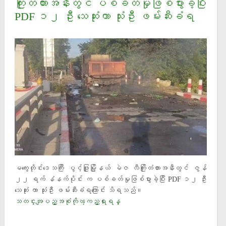
ကြိုးတံတားအနီးတွင် ပစ်ခတ်မှုဖြစ်ပွားခဲ့ပြီး
PDF ၁၂ ဦး သေဆုံးကာ သုံးဦး ဖမ်းဆီးခံရ
မကွေးတိုင်းဒေသကြီး ပွင့်ဖြူမြို့နယ် မဲဇ လီကြိုးတံတားအနီးတွင် ဇွန်
၂၂ ရက် နံနက်ပိုင်း က ပစ်ခတ်မှုဖြစ်ပွားခဲ့ပြီး PDF ၁၂ ဦး
သေဆုံး ကာ သုံးဦး ဖမ်းဆီးခံရကြောင်း သိရသည်။
သတင္းအျပည့္အစံုကိုၾကည့္ရႈရန္