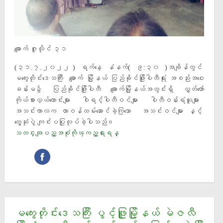
ချောက် ဇူလိုင် ၃၁
(၃၁.၇.၂၀၂၂ ) ရက်နေ့ နံနက်( ၉:၃၀ )အချိန်တွင်
မကွေးတိုင်းဒေသကြီး ချောက် မြို့နယ် ပြည်ခိုင်ဖြိုးပါတီရုံး အစည်းအဝေး
ခန်းမ၌ ပြည်ခိုင်ဖြိုးပါတီ ချောက်မြို့နယ်အတွင်းရှိ လွှတ်တော်
ကိုယ်စားလှယ်ဟောင်းများ ဝါရင့်ပါတီဝင်များ ပါတီဝန်းရံသူများ
အသင်းကာလက တာဝန်ထမ်းဆောင်ခဲ့ကြသော အသင်းဝင်များ နှင့်
တွေ့ဆုံပွဲ ကျင်းပပြုလုပ်ခဲ့ပါသည်။
သတင္းအျပည့္အစံုကိုၾကည့္ရႈရန္
မကွေးတိုင်းဒေသကြီး ပွင့်ဖြူမြို့နယ် မဲဇလီ