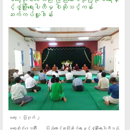
င့်ဖွံ့ဖြိုးရေးပါတီမှ ဝါဆိုသင်္ကန်း
ဆက်ကပ်လှူဒါန်း
မကွေး ၊ သြဂုတ် ၂
မကွေးတိုင်းဒေသကြီး ပြည်ထောင်စုကြံ့ခိုင်ရေးနှင့်ဖွံ့ဖြိုးရေးပါတီသည်