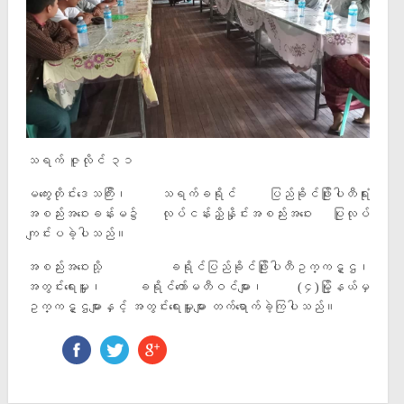
သရက် ဇူလိုင် ၃၁
မကွေးတိုင်းဒေသကြီး၊ သရက်ခရိုင် ပြည်ခိုင်ဖြိုးပါတီရုံး
အစည်းအဝေးခန်းမ၌ လုပ်ငန်းညှိနှိုင်းအစည်းအဝေး ပြုလုပ်
ကျင်းပခဲ့ပါသည်။
အစည်းအဝေးသို့ ခရိုင်ပြည်ခိုင်ဖြိုးပါတီဥက္ကဋ္ဌ၊
အတွင်းရေးမှူး၊ ခရိုင်ကော်မတီဝင်များ၊ (၄)မြို့နယ်မှ
ဥက္ကဋ္ဌများနှင့် အတွင်းရေးမှူးများ တက်ရောက်ခဲ့ကြပါသည်။