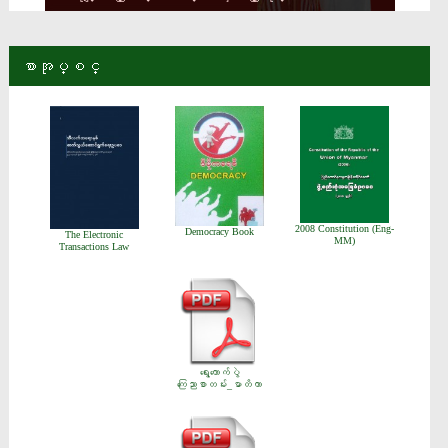
စာအုပ္စင္
2008 Constitution (Eng-
Democracy Book
The Electronic
MM)
Transactions Law
ရွေးကောက်ပွဲ
ကြေညာစာတမ်း_မာတိကာ