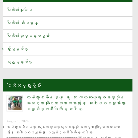
ခ်န္ပီယံ ‌Joshua Van
ပါတီ၏မူ၀ါဒ
ယြမ္ ၂၀၀၀ တန္ က်န္းမာေရး လက္ စြပ္ Casio မိတ္ဆက္
ႏိုင္ငံေတာ္သမၼတ ထိုင္းႏိုင္ငံသို႔ ေရာက္ရွိ
ပါတီ၏ သႏိၷဌာန္
ေလ့က်င့္ေရး ဝတ္စုံ အ တြ က္ ေပါင္ သန္း ၂၀ တန္ စ ပြ န္ဆာ စာခ်ဳပ္ကို မ
ပါတီ၏လုပ္ငန္းစဥ္မ်ား
န္ယူ ခ်ဳပ္ဆို
ျမန္မာ့လက္ေ႐ြးစင္ အမ်ိဳးသားအသင္းႏွင့္ အမ်ိဳးသမီးအသင္းတို႔ ကြင္း သြင္း ျခ
ေမွ်ာ္မွန္းခ်က္
င္းခတ္ကစားနည္း၌ ေငြ တံဆိပ္ဆုမ်ားအသီးသီး ဆြတ္ခူး
ရည္မွန္းခ်က္
ေလးမ်က္ႏွာၿမိဳ႕နယ္ ေရ ေဘး ကယ္ဆယ္ေရးစခန္းသို႔ အသင့္စားသုံးႏိုင္ေသာအစား
အစာမ်ားႏွင့္ ေဆးဝါးပစၥည္းမ်ားအား ျပည္ခိုင္ၿဖိဳးပါတီမွ လႉဒါန္း
ေရႀကီးနစ္ျမဳပ္မႈဒဏ္ခံရသည့္ ေက်း႐ြာမ်ားရွိ ျပည္သူမ်ားအား ျပည္ခိုင္ၿဖိဳး
ပါတီလႈပ္ရွားမွဳမ်ား
ပါတီက ကူညီေထာက္ပံ့
ေလးမ်က္ႏွာၿမိဳ႕နယ္ ေရ ေဘး ကယ္ဆယ္ေရးစခန္းသို႔
ဒီယိုမန္ဒီကို ရီးယဲလ္မက္ဒရစ္အသင္း ေခၚယူ
အသင့္စားသုံးႏိုင္ေသာအစားအစာမ်ားႏွင့္ ေဆးဝါးပစၥည္းမ်ားအား ျ
ျပည္ တြင္း စက္သုံးဆီေဈး တစ္လီတာလွ်င္ က်ပ္ ၁၇၀ မွ ၂၆၅ အထိ ျမင့္
ပည္ခိုင္ၿဖိဳးပါတီမွ လႉဒါန္း
တက္
August 5, 2026
ေလးမ်က္ႏွာၿမိဳ႕နယ္ ေရေဘးကယ္ဆယ္ေရးစခန္းသို အသင့္စားသုံးႏိုင္ေသာအစားအစာ
မ်ားႏွင့္ ေဆးဝါးပစၥည္းမ်ားအား ျပည္ခိုင္ၿဖိဳးပါတီမွ လႉဒါန္း 