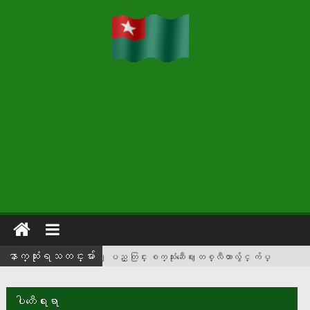
ေနာက္ဆံုးရသတင္းမ်ား
ျပည္ တြင္း စက္သုံးဆီေဈး တစ္လီတာလွ်င္ က်ပ္
၁၇၀ မွ ၂၆၅ အထိ ျမင့္တက္
တစ္လကို လူတူစက္႐ုပ္ ၁၀၀၀ ထုတ္လုပ္မယ့္ မစ္ဆူဘီရွီ
ပါတီေရးရာ