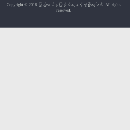
Copyright © 2016
ပြည်ထောင်စုကြံ့ခိုင်ရေးနှင့်ဖွံ့ဖြိုးရေးပါတီ
. All rights
reserved.