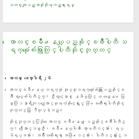
သတင္းအျပည့္အစံုကိုၾကည့္ရႈရန္
ေကာလင္းၿမိဳ႕နယ္ျပည္ခိုင္ၿဖိဳးပါတီ သ
ရက္ခုံေက်းရြာတြင္ပါတီဆိုင္းဘုတ္တင္
ေကာလင္း ေဖေဖာ္ဝါရီ ၂၆
ေကာလင္းၿမိဳ႕နယ္ သရက္ခုံ အုပ္စုသရက္ခုံေက်းရြာျပည္ခိုင္ၿ
ဖိဳး ရပ္ေက်းပါတီဥကၠ႒ ဦးရင္ေမာင္ ေနအိမ္တြင္ ယမန္ေန႕ မြ
န္းလဲြ ၁နာရီကျပည္ေထာင္စုၾက့ံခိုင္ေရးႏွင့္ ဖြံ႕ၿဖိဳးေရးပါတီဆိုင္း
ဘုတ္တင္ပြဲ ျပဳလုပ္ခဲ့သည္။
ဆိုင္းဘုတ္တင္ပြဲသုိ႔ေကာလင္း ၿမိဳ႕နယ္ ျပည္ခိုင္ၿဖိဳးပါတီဥ
ကၠ႒ ဦးေအာင္သန္းဦး၊ ၿမိဳ႕နယ္ပါတီ ေကာ္မတီဝင္မ်ား၊ ရပ္
မိရပ္ဖမ်ား၊ အမ်ဳိးသမီးေရးရာ အဖြဲ႕ဝင္မ်ား၊ ပါတီဝင္မ်ားႏွင့္ သ