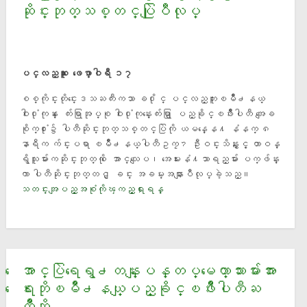
ဆိုင္းဘုတ္သစ္တင္ပဲြျပဳလုပ္
ပင္လည္ဘူး ေဖေဖာ္ဝါရီ ၁၇
စစ္ကိုင္းတိုင္းေဒသႀကီးကသာ ခ႐ိုင္ ပင္လည္ဘူးၿမိဳ႕နယ္
ဝါး႐ုံကုန္း ေက်းရြာအုပ္စု ဝါး႐ုံကုန္းေက်းရြာ ျပည္ခိုင္ၿဖိဳးပါတီ အေျခ
စိုက္႐ုံး၌ ပါတီဆိုင္းဘုတ္သစ္တင္ပဲြကို ယမန္ေန႔ နံနက္ ၈
နာရီက က်င္းပရာ ၿမိဳ႕နယ္ပါတီဥကၠ႒ ဦးဝင္းသိန္းႏွင့္ တာဝန္
ရွိသူမ်ားကဆိုင္းဘုတ္ကုိ ေအာင္သေျပ၊ အေမႊးနံ႔သာရည္မ်ား ပက္ဖ်န္း
ကာ ပါတီဆုိင္းဘုတ္တင္ ျခင္း အခမ္းအနားျပဳလုပ္ခဲ့သည္။
သတင္းအျပည့္အစံုကိုၾကည့္ရႈရန္
ေအာင္ပြဲရေရွ႕တန္းျပန္တပ္မေတာ္သားမ်ားအား
ေရႊဘိုၿမိဳ႕နယ္ျပည္ခိုင္ၿဖိဳးပါတီႀ
ကိဳဆို