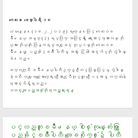
ကေလးဝ ေဖေဖာ္ဝါရီ ၁၈
ယမန္ေန႔ (၁၈.၂.၂၀၁၉) ရက္ေန႔တြင္ ကေလးဝၿ
မိဳ႕နယ္ အမွတ္ (၃) ရပ္ကြက္ အတြင္းရိွ ေရႊေတာင္ၾကားလမ္း ကို
ယ္အား ကိုယ္ကိုး ကြန္ကရစ္ခင္းျခင္း လုပ္ငန္းကို ကေလးဝၿ
မိဳ႕နယ္ ျပည္ခိုင္ၿဖိဳး ပါတီမွ အလွဴ ေငြ ငါးေသာင္းက်ပ္ကို လွဴဒါန္း
ခဲ႔သည္။
ဆက္လက္ျပီး ၿမိဳ႕နယ္ပါတီဥကၠဠဦးတင္ထြန္းလြင္မွ လွဴဒါန္း
ခဲ့ၿပီး လမ္းျဖစ္ေျမာက္ေရး ဦးေဆာင္ျပဳလုပ္သူ ဦးေပၚကာမွ လက္ခံခဲ့ေ
ၾကာင္းသိရိွရသည္။
သတင္းအျပည့္အစံုကိုၾကည့္ရႈရန္
ပင္လည္ဘူးၿမိဳ႕နယ္ ဝါး႐ုံကုန္းေက်းရြာ ျ
ပည္ခိုင္ၿဖိဳးပါတီ အေျခစိုက္႐ုံး၌ ပါတီ