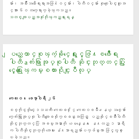
မ်ား၊ အမ်ဳိးသမီးေရးရာအဖြ႔ဲဝင္မ်ား၊ ပါတီဝင္မ်ား စုစုေပါင္းလူအ
င္အား ၆ဝ တက္ေရာက္ခဲ့ၾကသည္။
သတင္းအျပည့္အစံုကိုၾကည့္ရႈရန္
ျပည္ေထာင္စုၾကံ့ခိုင္ေရးႏွင့္ဖြံ႔ၿဖိဳးေရး
ပါတီ aက်းရြာအုပ္စုပါတီ ဆိုင္းဘုတ္တင္ပြဲႏွ
င့္ေရေႏြးၾကမ္းစကားဝိုင္းျပဳလုပ္
ကေလးဝ၊ ေဖေဖာ္ဝါရီ ၂၆
စစ္ကိုင္းတိုင္းေဒသႀကီး ကေလးခ႐ိုင္ ကေလးဝၿမိဳ႕နယ္ သစ္ေခ်ာ
က္ေက်းရြာအုပ္စု ပါတီအေျခစိုက္စခန္းအတြင္း ျပည္ခိုင္ၿဖိဳးပါတီ
ဆိုင္းဘုတ္တင္ပြဲ အခမ္းအနားကို ယမန္ေန႔ ေန႔လည္ ၁ နာရီ
က ပါတီဆိုင္းဘုတ္ကို အေမႊး နံ႔သာရည္မ်ားပက္ဖ်န္းကာ ဖြင့္လွစ္ ေ
ပးခဲ့သည္။