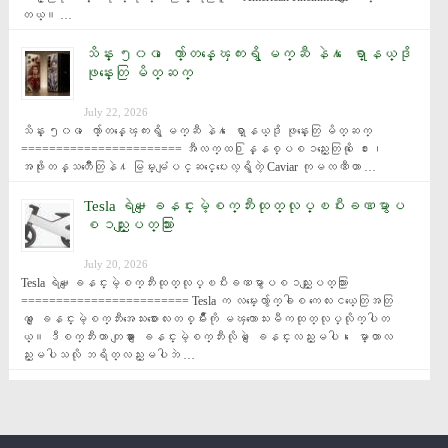
တယ္။ …
သိန္း ၅၀၀ ေက်ာ္တန္ေၾကးရွိ မက္ဆီ နဲ႔ ေရာ္နယ္ဒို
ဖုန္းေတြ မိတ္ဆက္
July 22, 2026
သိန္း ၅၀၀ ေက်ာ္တန္ေၾကးရွိ မက္ဆီ နဲ႔ ေရာ္နယ္ဒို ဖုန္းေတြ မိတ္ဆက္ 
======================= အီလက္ထ႐ြန္နစ္ပစၥည္းေတြကို ေ႐ႊ၊ 
အဖိုးတန္သတၱဳေတြနဲ႔ မြမ္းမံျပင္ဆင္ေပးေလ့ရွိတဲ့ Caviar ကုမၸဏီဟာ …
Tesla ရဲ႕‌ေျခနင္းမဲ့စက္ဘီးထုတ္လုပ္ၿပီးခဏမွာပ
စၥည္းျပတ္သြား
July 20, 2026
Tesla ရဲ႕‌ေျခနင္းမဲ့စက္ဘီးထုတ္လုပ္ၿပီးခဏမွာပစၥည္းျပတ္သြား 
======================== Tesla က လမ္းေလွ်ာက္ခါစ ကေလးငယ္ေတြအတြ
က္ ေျခနင္းမဲ့စက္ဘီးအေသးစားေလးတစ္မ်ိဳးကို မၾကာေသးမီကထုတ္လုပ္လိုက္ပါတ
ယ္။ ဒီစက္ဘီးဟာ တျခား ေျခနင္းမဲ့စက္ဘီးလိုပဲ ေျခနင္းလည္းမပါ၊ ေမာ္တာလ
ည္းမပါသလို ဘရိတ္လည္းမပါဘဲ …