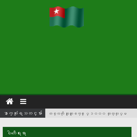
ေနာက္ဆံုးရသတင္းမ်ား
တစ္လကို လူတူစက္႐ုပ္ ၁၀၀၀ ထုတ္လုပ္မ
ယ့္ မစ္ဆူဘီရွီ
UFC 331 ၿပိဳင္ ပြဲ မွာ ထိပ္ဆုံးေခါင္ ပြဲ ႀကီးအျဖစ္ ထိုး ရ ေတာ့ မယ့္ လက္ရွိ
ပါတီေရးရာ