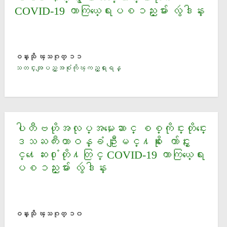
COVID-19 ကာကြယ္ေရးပစၥည္းမ်ား လွဴဒါန္း
ဝန္းသို ၾသဂုတ္ ၁၁
သတင္းအျပည့္အစံုကိုၾကည့္ရႈရန္
ပါတီဗဟိုအလုပ္အမႈေဆာင္ စစ္ကုိင္းတုိင္းေ
ဒသႀကီးတာဝန္ခံ ဦးျမင္႔စိုး ေက်ာင္းႏွ
င္႔ေဆး႐ံုတို႔တြင္ COVID-19 ကာကြယ္ေရး
ပစၥည္းမ်ား လွဴဒါန္း
ဝန္းသို ၾသဂုတ္ ၁၀