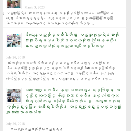
March 3, 2023
ျပည္သူေတြရဲ႕ ဆႏၵအမွန္ ယေန႔ ျမန္မာႏိုင္ငံတြင္ ယေန႔ ႀကဳံေတြ႕ေန
ရေသာ ျပႆနာအရပ္ရပ္ရဲ႕ ဇစ္ျမစ္က ၂၀၂၀ ခုႏွစ္ အေထြေထြေ႐ြးေကာက္ပြဲ 
မဲသမာမႈ။ ဘယ္ေလာက္ေတာင္ မဲသမာမႈျဖစ္လဲဆိုေတာ့ သိပ္ေတာ့ …
ဒီကေန့ျပည္ခုိင္ၿဖိဳးပါတီဟာ ျပည္သူလူထုရဲ႔အားကိုး
အားထားျပဳရမယ္႕ပါတီျဖစ္တယ္ဆိုတာ ကြၽန္မတို႔
နားလည္လက္ခံယုံၾကည္လာၿပီျဖစ္ပါတယ္
July 26, 2018
  မႏၲေလးတိုင္းေဒသႀကီး မိတီၴလာခ႐ိုင္ သာစည္ၿမိဳ႕နယ္ႏွင့္ ဝမ္းတြင္းၿ
မိဳ႕နယ္မ်ားတြင္ ဇူလိုင္ ၂၅ ရက္က ပါတီဝင္အဆိုျပဳလႊာေပးအပ္ပြဲမ်ားက်င္း
ပခဲ့ရာ ပါတီသို႔ဝင္ေရာက္ျခင္းႏွင့္ပတ္သက္၍ ဝမ္းတြင္းၿမိဳ႕နယ္ ဘုရားျ
ဖဴေက်းရြာအုပ္စု ရြာရွည္ေက်းရြာမွ ေမာင္စည္သူေအာင္ႏွင့္ သာစည္ၿမိဳ႕နယ္ …
မဟာေအာင္ေျမၿမိဳ႕နယ္ မဟာအေရွ႕ရပ္ကြက္မွ ေမာ
င္စုိင္းထက္ေက်ာ္ႏွင့္ ခ်မ္းေအးသာစံၿမိဳ႕နယ္ ကံေကာက္ႀ
ကီးရပ္ကြက္မွ မယြန္းမီမီေဇာ္တုိ႔မွ ျပည္ေထာင္စုၾ
ကံ့ခုိင္ေရးႏွင့္ဖြံ႕ၿဖိဳးေရးပါတီသုိ႔ ဝင္ေရာက္ျခင္းႏွင့္ပတ္သက္၍ ​ေျ
ပာျကားသြား​ေသာစကားသံမ်ား
July 26, 2018
    သတင္းအျပည့္အစံုကိုၾကည့္ရႈရန္