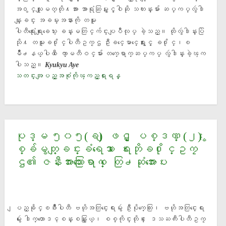
အ႐ွင္သူျမတ္တို႔အား အာရံုဆြမ္​းႏွင္​့ဝါဆို သကၤန္​းမ်ား ဆပ္​ကပ္​လွဴဒါ
န္​းျခင္​း အခမ္​းအနားကို တမူး
ပါတီရံုး​ေရႊျခ​ေသၤ့ ခန္​းမတြင္​က်င္​းပျပဳလုပ္​ ခဲ့သည္​။ ထိုလွဴဒါန္​းပြဲ
သို႔ တမူးခ႐ိုင္​ပါတီဥကၠဌ ဦးခင္​​ေမာင္​​ေရႊႏွင္​့ ခ႐ိုင္​၊ၿ
မိဳ႕နယ္​ပါတီ​ ေကာ္​မတီဝင္​မ်ား တက္​​ေရာက္​ဆပ္​ကပ္​ လွဴဒါန္​းခဲ့ၾက
ပါသည္​။
Kyukyu Aye
သတင္းအျပည့္အစံုကိုၾကည့္ရႈရန္
ပုဒ္မ ၅၀၅(ခ) ျဖင့္ ျပစ္ဒဏ္ (၂) ႏွ
စ္ခ်မွတ္ျခင္းခံရေသာ ေရႊဘိုခ႐ိုင္ဥကၠ
ဌ၏ ဇနီးအားသြားေရာက္ ေတြ႕ဆံုအားေပး
ျပည္​ခုိင္​ၿဖိဳးပါတီ ဗဟိုအတြင္​း​ေရးမွဴး ဦးပိုက္​​​ေထြး၊ ဗဟိုအတြင္​း​ေရး
မွဴး ​ေဒါက္​တာ​ေဒၚစန္​းစန္​းႏြယ္​၊ စစ္ကိုင္းတိုင္း ေဒသႀကီးပါတီဥကၠ