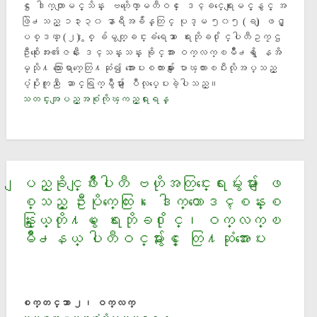
ဌ ေဒါက္တာျမင့္သိန္း ဗဟို​ေကာ္​မတီဝင္​​ ေဒၚခင္​​ေရႊျမင္​့နွင့္ အ
ဖြဲ႕သည္ ၁၃း၃၀ နာရီအခ်ိန္တြင္ ပုဒ္​မ ၅၀၅ (ခ) ျဖင္​့ ျ
ပစ္​ဒဏ္ ​(၂) ႏွစ္​ ခ်မွတ္​ျခင္​းခံရ​ေသာ​ ေရႊဘိုခ႐ိုင္​ပါတီဥကၠဌ
ဦးစိုး​ေအး၏ဇနီး​ ​ေဒၚသန္​းသန္း ခိုင္အား​ ဝက္​လက္​ၿမိဳ႕ရိွ​ ေနအိ
မ္​သို႔ သြား​ေရာက္​​ေတြ႔ဆုံ၍ အား​ေပးစကား​မ်ား ​ေျပာၾကားၿပီးလိုအပ္သည့္
ပံ့ပိုးကူညီ ေဆာင္ရြက္မွဳမ်ား ျပဳလုပ္ေပးခဲ့ပါသည္။
သတင္းအျပည့္အစံုကိုၾကည့္ရႈရန္
ျပည္ခိုင္ျဖိဳးပါတီ ဗဟိုအတြင္းေရးမွဴးမ်ား ျဖ
စ္သည့္ ဦးပိုက္ေထြး၊ ေဒါက္တာေဒၚစန္းစ
န္းႏြယ္တို႔မွ ေရႊဘိုခ႐ိုင္၊ ဝက္လက္ၿ
မိဳ႕နယ္ ပါတီဝင္မ်ားႏွင့္ ေတြ႔ဆံုအားေပး
စက္​တင္​ဘာ ၂၊ ​ဝက္​လက္​