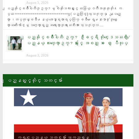
August 5, 2026
ျပည္ခိုင္ၿဖိဳးပါတီဒုဥကၠ႒မွ ဝါဆိုသကၤန္းႏွင့္ လႉဖြယ္ ဝတၳဳအစုစုတို႔ က
ပ္လႉ ========================= (ျပည္တြင္း)ၾသဂုတ္ ၄ ေနျပည္ေ
တာ္ ၊တပ္ကုန္းၿမိဳ႕နယ္ အေနာ္ရထာရပ္ကြက္ ၿမိဳ႕ေရွ႕စႏၵာ႐ုံဘုန္းေ
တာ္ႀကီးေက်ာင္းမွ သက္ေတာ္ရွည္ ဆရာေတာ္ဘုရားႀကီးအား ၾသဂုတ္လ …
ျပည္ခိုင္ၿဖိဳးပါတီ ဥကၠ႒ ဦးခင္ရီ တိုင္းေဒသႀကီး/ျ
ပည္နယ္ လႊတ္ေတာ္ဥကၠ႒မ်ားႏွင့္ အစည္း အ ေဝး ျပဳလုပ္
August 3, 2026
ျပည္နယ္ႏွင့္တိုင္း သတင္းမ်ား
ကရင္ျပည္နယ္ သတင္းမ်ား ၾကည့္ရန္