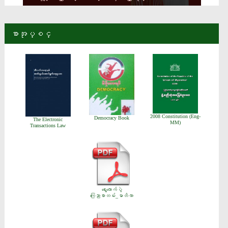
စာအုပ္စင္
2008 Constitution (Eng-
Democracy Book
The Electronic
MM)
Transactions Law
ရွေးကောက်ပွဲ
ကြေညာစာတမ်း_မာတိကာ