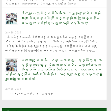
မဲသမာမႈ။ ဘယ္ေလာက္ေတာင္ မဲသမာမႈျဖစ္လဲဆိုေတာ့ သိပ္ေတာ့ …
ဒီကေန့ျပည္ခုိင္ၿဖိဳးပါတီဟာ ျပည္သူလူထုရဲ႔အားကိုး
အားထားျပဳရမယ္႕ပါတီျဖစ္တယ္ဆိုတာ ကြၽန္မတို႔
နားလည္လက္ခံယုံၾကည္လာၿပီျဖစ္ပါတယ္
July 26, 2018
  မႏၲေလးတိုင္းေဒသႀကီး မိတီၴလာခ႐ိုင္ သာစည္ၿမိဳ႕နယ္ႏွင့္ ဝမ္းတြင္းၿ
မိဳ႕နယ္မ်ားတြင္ ဇူလိုင္ ၂၅ ရက္က ပါတီဝင္အဆိုျပဳလႊာေပးအပ္ပြဲမ်ားက်င္း
ပခဲ့ရာ ပါတီသို႔ဝင္ေရာက္ျခင္းႏွင့္ပတ္သက္၍ ဝမ္းတြင္းၿမိဳ႕နယ္ ဘုရားျ
ဖဴေက်းရြာအုပ္စု ရြာရွည္ေက်းရြာမွ ေမာင္စည္သူေအာင္ႏွင့္ သာစည္ၿမိဳ႕နယ္ …
မဟာေအာင္ေျမၿမိဳ႕နယ္ မဟာအေရွ႕ရပ္ကြက္မွ ေမာ
င္စုိင္းထက္ေက်ာ္ႏွင့္ ခ်မ္းေအးသာစံၿမိဳ႕နယ္ ကံေကာက္ႀ
ကီးရပ္ကြက္မွ မယြန္းမီမီေဇာ္တုိ႔မွ ျပည္ေထာင္စုၾ
ကံ့ခုိင္ေရးႏွင့္ဖြံ႕ၿဖိဳးေရးပါတီသုိ႔ ဝင္ေရာက္ျခင္းႏွင့္ပတ္သက္၍ ​ေျ
ပာျကားသြား​ေသာစကားသံမ်ား
July 26, 2018
    သတင္းအျပည့္အစံုကိုၾကည့္ရႈရန္