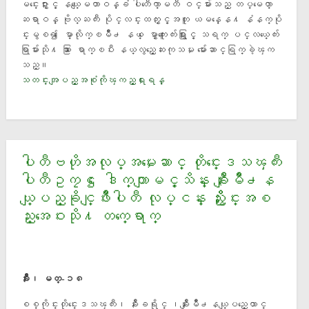
မင္းေဇာ္ႏွင့္ နယ္ေျမတာဝန္ခံ ပါတီေကာ္မတီ ဝင္မ်ားသည္ တပ္မေတာ္
ဆရာဝန္ ဗိုလ္ႀကီး ပိုင္လင္းထက္ႏွင့္အတူ ယမန္ေန႔ နံနက္ပို
င္းမွစ၍ ေမာ္လိုက္ၿမိဳ႕ နယ္ ေမွာ္ကူးေက်းရြာႏွင့္ သရက္ ပင္လယ္ေက်း
ရြာမ်ားသို႔ သြား ေရာက္
ၿပီး နယ္လွည့္ေဆးကုသမႈ မ်ားေဆာင္ရြက္ခဲ့ၾက
သည္။
သတင္းအျပည့္အစံုကိုၾကည့္ရႈရန္
ပါတီဗဟိုအလုပ္အမႈေဆာင္ တိုင္းေဒသၾကီး
ပါတီဥကၠဌ ေဒါက္တာျမင့္သိန္း ခႏၲီးျမိဳ႕န
ယ္ျပည္ခိုင္ျဖိဳးပါတီ လုပ္ငန္း ညိွႏိႈင္းအစ
ည္းအေဝးသို႔ တက္ေရာက္
ခႏၲီး၊ မတ္-၁၈
စစ္ကိုင္းတိုင္းေဒသၾကီး၊ ခႏၲီးခရိုင္ ၊ခႏၲီးျမိဳ႕နယ္ျပည္ေထာင္