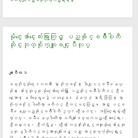
သတင္းအျပည့္အစံုကိုၾကည့္ရႈရန္
မိုင္းေခ်ာင္းေက်းရြာတြင္ ျပည္ခိုင္ၿဖိဳးပါတီ
ဆိုင္းဘုတ္စိုက္ထူျခင္းျပဳလုပ္
ဧျပီလ ၁
စစ္ကိုင္းတိုင္းေဒသႀကီး ေမာ္ လိုက္ခ႐ိုင္ ေဖါင္းျပင္ၿမိဳ႕နယ္
မိုင္း ေခ်ာင္းအုပ္စု မိုင္းေခ်ာင္းေက်းရြာ ျပည္ခိုင္ၿဖိဳးပါတီဝင္ ဦးသ
န္းေအာင္ ေနအိမ္ေရွ႕၌ ယမန္ေန႔ နံနက္ ၉ နာရီ ခြဲတြင္ ေမာ္
လိုက္ခ႐ိုင္ ပါတီေကာ္ မတီဝင္ ဦးတင္မင္းထြဋ္၊ ေဖာင္း ျပင္ၿ
မိဳ႕နယ္ျပည္ခိုင္ၿဖိဳးပါတီ ဥကၠ႒ ဦးေနဝင္း၊ အတြင္းေရးမွဴး ဦးေ
ဇာ္ဝင္း၊ ၿမိဳ႕နယ္ပါတီေကာ္ မတီမ်ားျဖစ္ၾကသည့္ ဦးေမာင္ေရႊ၊
ဦးဆန္းဝင္း
၊ ဦးကံရွိန္၊ ဦးေက်ာ္ လင္းစိုးတို႔ႏွင့္အတူမိုင္းေခ်ာင္းအု
ပ္စု မွပါတီဝင္အင္အားစုမ်ားျဖင့္ ျပည္ ေထာင္စုၾကံ့ခိုင္ေရးႏွင့္