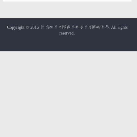
Copyright © 2016
ပြည်ထောင်စုကြံ့ခိုင်ရေးနှင့်ဖွံ့ဖြိုးရေးပါတီ
. All rights
reserved.