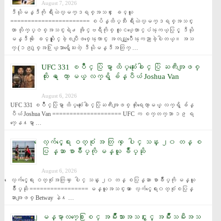
August 7, 2026
ဒီယိုမန္ဒီကို ရီးယဲလ္မက္ဒရစ္အသင္း ေခၚယူ 
======================= စပိန္ထိပ္သီး ရီးယဲလ္မက္ဒရစ္အသင္း
ဟာ လိုက္ပ္ဇစ္အသင္းရဲ႕ အိုင္ဗရီကိုစ္ လူငယ္ေတာင္ပံၾကယ္ပြင့္ ဒီယို
မန္ဒီကို ေခၚယူႏိုင္ခဲ့ၿပီျဖစ္ေၾကာင္း အတည္ျပဳေၾကညာခဲ့ပါတယ္။ အသ
က္ (၁၉)ႏွစ္အ႐ြယ္သာရွိေသးတဲ့ ဒီယိုမန္ဒီအတြက္ …
UFC 331 ၿပိဳင္ ပြဲ မွာ ထိပ္ဆုံးေခါင္ ပြဲ ႀကီးအျဖစ္
ထိုး ရ ေတာ့ မယ့္ လက္ရွိ ခ်န္ပီယံ ‌Joshua Van
August 6, 2026
UFC 331 ၿပိဳင္ပြဲမွာ ထိပ္ဆုံးေခါင္ပြဲႀကီးအျဖစ္ ထိုးရေတာ့မယ့္ လက္ရွိ ခ်န္
ပီယံ ‌Joshua Van ==================== UFC က စက္တက္ဘာ ၁၉ ရ
က္ေန႔မွာ …
ေလ့က်င့္ေရး ဝတ္စုံ အ တြ က္ ေပါင္ သန္း ၂၀ တန္ စ
ပြ န္ဆာ စာခ်ဳပ္ကို မန္ယူ ခ်ဳပ္ဆို
August 6, 2026
ေလ့က်င့္ေရး ဝတ္စုံအတြက္ ေပါင္ သန္း ၂၀ တန္ စပြန္ဆာ စာခ်ဳပ္ကို မန္ယူ 
ခ်ဳပ္ဆို ================= မန္ယူအသင္းဟာ ေလ့က်င့္ေရး၀တ္စုံစပြန္
ဆာအျဖစ္ Betway နဲ႔ …
ျမန္မာ့လက္ေ႐ြးစင္ အမ်ိဳးသားအသင္းႏွင့္ အမ်ိဳးသမီးအသ