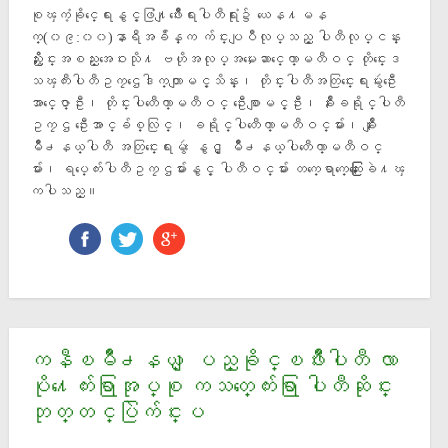
စုၾက့ံခိုင္ေရးနွင့္ဖြံ႔ျဖိဳးေရးပါတီရံုး၌ ယေန႔မန
က္(၀၉:၀၀)နာရီအခ်ိန္က က်င္းပျပဳလုပ္သည့္ ပါတီလုပ္ငန္း
ညိွႏိႈင္းအစည္းအေဝးသို႔ ဗဟိုအလုပ္အမႈေဆာင္ေကာ္မတီဝင္ တိုင္းေဒ
သၾကီးပါတီဥကၠဌေဒါက္တာျမင့္သိန္း၊ တိုင္းပါတီအတြင္းေရးမွဴးဦးေ
အာင္ေဇာ္ဦး၊ တိုင္းပါတီေကာ္မတီဝင္ ဦးေစာျမင့္ဦး၊ ခႏၲီးခရိုင္ပါတီ
ဥကၠဌ ဦးေအာင္ခ်စ္လြင္၊ ခရိုင္ပါတီေကာ္မတီဝင္မ်ား၊ ခႏၲီးျ
မိဳ႕နယ္ပါတီ အတြင္းေရးမွဴ းနွင့္ ျမိဳ႕နယ္ပါတီေကာ္မတီဝင္
မ်ား၊ ရပ္ေက်းပါတီဥကၠဌမ်ားနွင့္ ပါတီဝင္မ်ား တက္ေရာက္ေဆြးေႏြးခဲ႔ၾ
ကပါသည္။
ကနီၿမိဳ႕နယ္ ျပည္ခိုင္ၿဖိဳးပါတီ လာ
ပို႔ေက်းရြာအုပ္စု ကသတ္ေက်းရြာ ပါတီဆိုင္း
ဘုတ္တင္ပဲြက်င္းပ