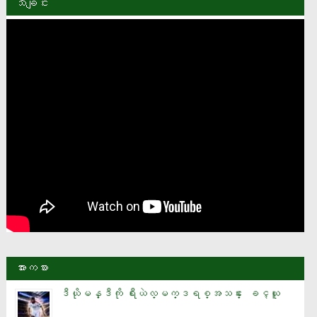
သီချင်း
အားကစား
ဒီယိုမန္ဒီကို ရီးယဲလ္မက္ဒရစ္အသင္း ေခၚယူ