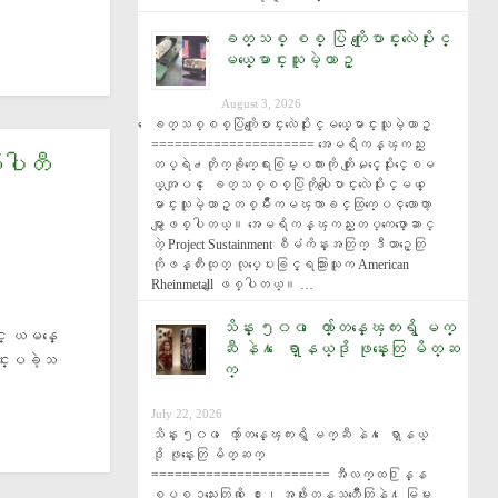
ေခတ္သစ္ စစ္ ပြဲ ကိုေျပာင္းလဲေပးႏိုင္
မယ့္ေမာင္းသူမဲ့ယာဥ္
August 3, 2026
ေခတ္သစ္စစ္ပြဲကိုေျပာင္းလဲေပးႏိုင္မယ့္ေမာင္းသူမဲ့ယာဥ္ 
===================== အေမရိကန္ၾကည္း
းပါတီ
တပ္ရဲ႕တိုက္ခိုက္ေရးစြမ္းပကားကို တိုးျမႇင့္ေပးႏိုင္ေစမ
ယ့္အျပင္ ေခတ္သစ္စစ္ပြဲကိုပါေျပာင္းလဲေပးႏိုင္မယ့္ ေ
မာင္းသူမဲ့ယာဥ္တစ္မ်ိဳးကမၾကာခင္ထြက္ေပၚလာေတာ့
မွာျဖစ္ပါတယ္။ အေမရိကန္ၾကည္းတပ္ကေဖာ္ေဆာင္
တဲ့ Project Sustainment စီမံကိန္းအတြက္ ဒီယာဥ္ေတြ
ကိုဖန္တီးထုတ္ လုပ္ေပးခြင့္ရသြားသူက American 
Rheinmetall ျဖစ္ပါတယ္။ …
သိန္း ၅၀၀ ေက်ာ္တန္ေၾကးရွိ မက္
ြင္ ယမန္ေ
ဆီ နဲ႔ ေရာ္နယ္ဒို ဖုန္းေတြ မိတ္ဆ
င္းပခဲ့သ
က္
July 22, 2026
သိန္း ၅၀၀ ေက်ာ္တန္ေၾကးရွိ မက္ဆီ နဲ႔ ေရာ္နယ္
ဒို ဖုန္းေတြ မိတ္ဆက္ 
======================= အီလက္ထ႐ြန္န
စ္ပစၥည္းေတြကို ေ႐ႊ၊ အဖိုးတန္သတၱဳေတြနဲ႔ မြမ္း