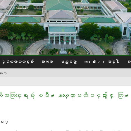
ႏိုင္ငံတကာသတင္းမ်ား
အားကစား
နည္းပညာ
ေဆာင္းပါး
အင
က႑မ်ား
္ဆက္
်ဳပ္ဆို
တီအတြင္းေရးမွဴး ၿမိဳ႕နယ္ေကာ္မတီဝင္မ်ားႏွင့္ ေတြ႕ဆ
ခတ္ကစားနည္း၌ ေငြ တံဆိပ္ဆုမ်ားအသီးသီး ဆြတ္ခူး
းႏွင့္ ေဆးဝါးပစၥည္းမ်ားအား ျပည္ခိုင္ၿဖိဳးပါတီမွ လႉဒါန္း
ီက ကူညီေထာက္ပံ့
 ေမ ၇