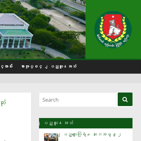
္တာဗ်ဴး
စာအုပ္စင္
ျပည္သူ႔အသံ
ုံ
ျပည္သူ႔အသံ
ျပည္သူေတြရဲ႕ ဆႏၵအမွန္ ၂