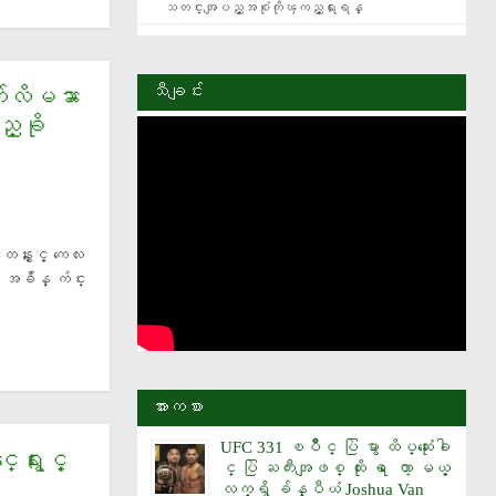
    သတင္းအျပည့္အစံုကိုၾကည့္ရႈရန္
သီချင်း
က်းလိမၼာ
ည္ခို
န္းႏွင့္ ကေလး
ခ်ိန္ က်င္း
အားကစား
UFC 331 ၿပိဳင္ ပြဲ မွာ ထိပ္ဆုံးေခါ
ရးႏွင့္
င္ ပြဲ ႀကီးအျဖစ္ ထိုး ရ ေတာ့ မယ့္
လက္ရွိ ခ်န္ပီယံ ‌Joshua Van