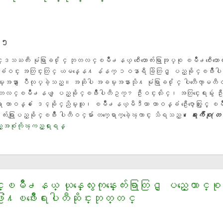
 ၅
္းေဒသႀကီး မံုရြာခ႐ိုင္ ဘုတလင္ၿမိဳ႕နယ္ ဇီးေတာေက်းရြာအုပ္စု ၿမိဳ႕ဇီးေတာေက်းရ
ျခံဝင္း အတြင္းတြင္ ယမန္ေန႔ နံနက္ ၁ဝနာရီ ခြဲတြင္ ျပည္ခိုင္ၿဖိဳးပါတီ
းအနား ျပဳလုပ္ခဲ့သည္။ အဆိုပါ အခမ္းအနားသို႔ မံုရြာခ႐ိုင္ ပါတီေကာ္မတီ
ုတလင္ၿမိဳ႕နယ္ ျပည္ခိုင္ၿဖိဳးပါတီဥကၠ႒ ဦးဝင္းလိႈင္၊ အတြင္းေရးမွဴး ဦးသ
းရာ တာဝန္ခံ ေဒၚခိုင္ညိမ္းသူ၊ ၿမိဳ႕နယ္မီဒီယာ တာဝန္ခံ ဦးေဇာ္ေထြးႏွင့္ ၿ
ေက်းရြာျပည္ခိုင္ၿဖိဳး ပါတီဝင္မ်ား တက္ေရာက္ခဲ့ေၾကာင္း သိရသည္။
ေရႊက်ီစု(
့အစံုကိုၾကည့္ရႈရန္
မိဳ႕နယ္ ယုန္ေလွးကုန္းေက်းရြာတြင္ ျပည္ေထာင္စု
့္ဖြံ႔ၿဖိဳးေရးပါတီဆိုင္းဘုတ္တင္