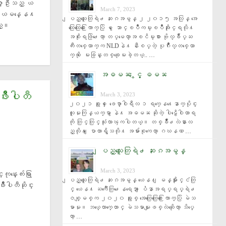
ေဇာ္ဦးသည္ ယ
March 7, 2023
ကို ယမန္ေန႔
ျပည္သူေတြရဲ႕ ဆႏၵအမွန္ ၂ ၂၀၁၅ အလြန္ အေ
သည္။
ထြေထြေ႐ြးေကာက္ပြဲ မွ ေသာင္ၿပိဳကမ္းၿပိဳအႏိုင္ရလို႔ 
အစိုးရဖြဲ႕ေတာ့ တပ္မေတာ္အၿငိမ္းစား ဗိုလ္ခ်ဳပ္ႀ
ကီးတစ္ေယာက္က NLDနဲ႔ နီးစပ္တဲ့ ပုဂၢိဳလ္တစ္ေယာ
က္ကို ေမးခြန္းတစ္ခုေမးခဲ့တယ္.. …
အဓမၼ ႏွင့္ ဓမၼ
ိဳးပါတီ
March 3, 2023
၂၀၂၁ ခုႏွစ္ ေဖေဖာ္ဝါရီလ ၁ ရက္ေန႔ေနာက္ပိုင္း 
လူမႈကြန္ယက္မွာ နဲ႔ အဓမၼ ဆိုတဲ့ ပါဠိေဝါဟာရ
ကို တြင္တြင္သုံးလာၾကပါတယ္။ တစ္ခ်ိဳ႕လဲနားလ
ည္လို႔ ေျပာတာရွိသလို႔ အမ်ားစုကေတာ့ ဂဃနဏ …
ျပည္သူေတြရဲ႕ ဆႏၵအမွန္
March 3, 2023
ုန္းေက်းရြာ
ျပည္သူေတြရဲ႕ ဆႏၵအမွန္ ယေန႔ ျမန္မာႏိုင္ငံတြ
ပါတီဆိုင္း
င္ ယေန႔ ႀကဳံေတြ႕ေနရေသာ ျပႆနာအရပ္ရပ္ရဲ႕ 
ဇစ္ျမစ္က ၂၀၂၀ ခုႏွစ္ အေထြေထြေ႐ြးေကာက္ပြဲ မဲသ
မာမႈ။ ဘယ္ေလာက္ေတာင္ မဲသမာမႈျဖစ္လဲဆိုေတာ့ သိပ္ေ
တာ့ …