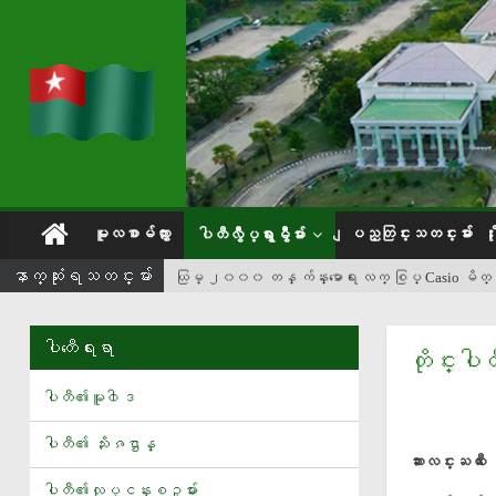
မူလစာမ်က္ႏွာ
ျပည္တြင္းသတင္းမ်ား
ပါတီလွဳပ္ရွားမွဳမ်ား
ေနာက္ဆံုးရသတင္းမ်ား
ယြမ္ ၂၀၀၀ တန္ က်န္းမာေရး လက္ စြပ္ Casio မိတ
ႏိုင္ငံေတာ္သမၼတ ထိုင္းႏိုင္ငံသို႔ ေရာက္ရွိ
ေလ့က်င့္ေရး ဝတ္စုံ အ တြ က္ ေပါင္ သန္း ၂၀ တန္ စ ပြ န္ဆာ စာခ်ဳပ္ကို မန္ယူ ခ
ပါတီေရးရာ
တိုင္းပါ
ျမန္မာ့လက္ေ႐ြးစင္ အမ်ိဳးသားအသင္းႏွင့္ အမ်ိဳးသမီးအသင္းတို႔ ကြင္း သြင္း ျခင္း
ပါတီ၏မူ၀ါဒ
ေလးမ်က္ႏွာၿမိဳ႕နယ္ ေရ ေဘး ကယ္ဆယ္ေရးစခန္းသို႔ အသင့္စားသုံးႏိုင္ေသာအစားအစာမ်ာ
ပါတီ၏ သႏိၷဌာန္
ေရႀကီးနစ္ျမဳပ္မႈဒဏ္ခံရသည့္ ေက်း႐ြာမ်ားရွိ ျပည္သူမ်ားအား ျပည္ခိုင္ၿဖိဳးပါတ
ဆားလင္းႀကီး
ေတာင္ကိုရီးယားမွာ အပူလႈိင္းေၾကာင့္ ေသဆုံးသူ ၁၉ ဦးအထိရွိလာ
ပါတီ၏လုပ္ငန္းစဥ္မ်ား