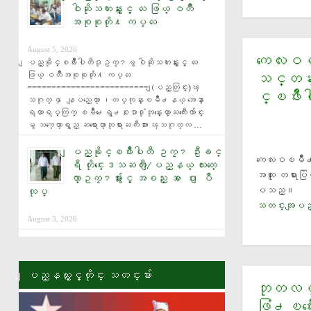
ဝါဆိုသကၤန္းႏွင့္ လႉ ဖြယ္ ဝတၳဳ
အစုစုတို႔ ကပ္လႉ
August 5, 2026
ကေလးဝၿမ
ျပည္ခိုင္ၿဖိဳးပါတီဒုဥကၠ႒မွ ဝါဆိုသကၤန္းႏွင့္ လႉ
ဖြယ္ ဝတၳဳအစုစုတို႔ ကပ္လႉ 
သင္တန္း
========================= (ျပည္တြင္း)ၾ
င္ၿဖိဳး
သဂုတ္ ၄ ေနျပည္ေတာ္ ၊တပ္ကုန္းၿမိဳ႕နယ္ အေနာ္
ရထာရပ္ကြက္ ၿမိဳ႕ေရွ႕စႏၵာ႐ုံဘုန္းေတာ္ႀကီးေက်ာင္း
မွ သက္ေတာ္ရွည္ ဆရာေတာ္ဘုရားႀကီးအား ၾသဂုတ္လ …
ျပည္ခိုင္ၿဖိဳးပါတီ ဥကၠ႒ ဦးခင္
ကေလးဝၿမိဳ႕ ေ
ရီ တိုင္းေဒသႀကီး/ျပည္နယ္ လႊတ္ေ
အထူး တရားပ
တာ္ဥကၠ႒မ်ားႏွင့္ အစည္း အ ေဝး ျပဳ
ပသည္။
လုပ္
သတင္းအျပည္
August 3, 2026
ျပည္နယ္ႏွင့္တိုင္း သတင္းမ်ား
ဘုတလင္ၿမ
ဖြံ႕ၿဖိဳ