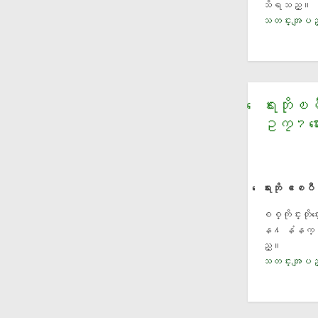
သိရသည္။
သတင္းအျပည္
ေရႊဘုိၿ
ဥကၠ႒မ်ာ
ေရႊဘို ဧၿပ
စစ္ကိုင္းတို
န႔ နံနက္ ၁
ည္။
သတင္းအျပည္