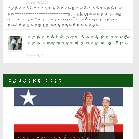
August 5, 2026
ျပည္ခိုင္ၿဖိဳးပါတီဒုဥကၠ႒မွ ဝါဆိုသကၤန္းႏွင့္ လႉဖြယ္ ဝတၳဳအစုစုတို႔ က
ပ္လႉ ========================= (ျပည္တြင္း)ၾသဂုတ္ ၄ ေနျပည္ေ
တာ္ ၊တပ္ကုန္းၿမိဳ႕နယ္ အေနာ္ရထာရပ္ကြက္ ၿမိဳ႕ေရွ႕စႏၵာ႐ုံဘုန္းေ
တာ္ႀကီးေက်ာင္းမွ သက္ေတာ္ရွည္ ဆရာေတာ္ဘုရားႀကီးအား ၾသဂုတ္လ …
ျပည္ခိုင္ၿဖိဳးပါတီ ဥကၠ႒ ဦးခင္ရီ တိုင္းေဒသႀကီး/ျ
ပည္နယ္ လႊတ္ေတာ္ဥကၠ႒မ်ားႏွင့္ အစည္း အ ေဝး ျပဳလုပ္
August 3, 2026
ျပည္နယ္ႏွင့္တိုင္း သတင္းမ်ား
ကရင္ျပည္နယ္ သတင္းမ်ား ၾကည့္ရန္