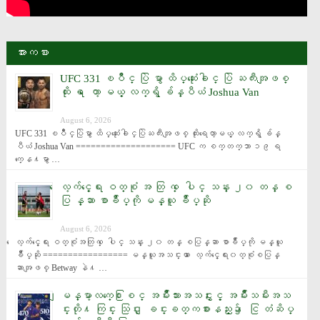
အားကစား
UFC 331 ၿပိဳင္ ပြဲ မွာ ထိပ္ဆုံးေခါင္ ပြဲ ႀကီးအျဖစ္
ထိုး ရ ေတာ့ မယ့္ လက္ရွိ ခ်န္ပီယံ ‌Joshua Van
August 6, 2026
UFC 331 ၿပိဳင္ပြဲမွာ ထိပ္ဆုံးေခါင္ပြဲႀကီးအျဖစ္ ထိုးရေတာ့မယ့္ လက္ရွိ ခ်န္
ပီယံ ‌Joshua Van ==================== UFC က စက္တက္ဘာ ၁၉ ရ
က္ေန႔မွာ …
ေလ့က်င့္ေရး ဝတ္စုံ အ တြ က္ ေပါင္ သန္း ၂၀ တန္ စ
ပြ န္ဆာ စာခ်ဳပ္ကို မန္ယူ ခ်ဳပ္ဆို
August 6, 2026
ေလ့က်င့္ေရး ဝတ္စုံအတြက္ ေပါင္ သန္း ၂၀ တန္ စပြန္ဆာ စာခ်ဳပ္ကို မန္ယူ 
ခ်ဳပ္ဆို ================= မန္ယူအသင္းဟာ ေလ့က်င့္ေရး၀တ္စုံစပြန္
ဆာအျဖစ္ Betway နဲ႔ …
ျမန္မာ့လက္ေ႐ြးစင္ အမ်ိဳးသားအသင္းႏွင့္ အမ်ိဳးသမီးအသ
င္းတို႔ ကြင္း သြင္း ျခင္းခတ္ကစားနည္း၌ ေငြ တံဆိပ္