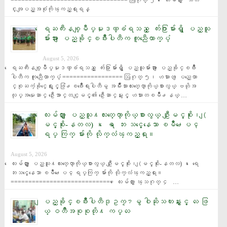
================================= ဩဂုတ္ ၅၊ ေလးမ်က္ႏွာ   သတ
င္းအျပည့္အစံုကိုၾကည့္ရႈရန္
ေရႀကီးနစ္ျမဳပ္မႈဒဏ္ခံရသည့္ ေက်း႐ြာမ်ားရွိ ျပည္သူ
မ်ားအား ျပည္ခိုင္ၿဖိဳးပါတီက ကူညီေထာက္ပံ့
August 5, 2026
ေရႀကီးနစ္ျမဳပ္မႈဒဏ္ခံရသည့္ ေက်း႐ြာမ်ားရွိ ျပည္သူမ်ားအား ျပည္ခိုင္ၿဖိဳး
ပါတီက ကူညီေထာက္ပံ့ ================= ဩဂုတ္ ၅၊ ဟသၤာတ ျပည္ေထာ
င္စုႀကံ့ခိုင္ေရးႏွင့္ဖြံ႕ၿဖိဳးေရးပါတီမွ အမ်ိဳးသားလႊတ္ေတာ္ကိုယ္စားလွယ္ ဗဟိုအ
လုပ္အမႈေဆာင္ ဦးေအာင္တင္ျမင့္၏ ဦးေဆာင္မႈႏွင့္ ဟသၤာတၿမိဳ႕နယ္ …
ေလးမ်က္ႏွာ ျပည္သူ႔လႊတ္ေတာ္ကိုယ္စားလွယ္ ဦးျမင့္စိုး၊ (ျ
မင့္စိုး-နတလ) ၊ ေရ ေဘး သင့္ေနေသာ ၿမိဳ႕ေပၚ
ရပ္ ကြက္ မ်ားကို လိုက္လံၾကည့္ရႈ။
August 5, 2026
ေလးမ်က္ႏွာ ျပည္သူ႔လႊတ္ေတာ္ကိုယ္စားလွယ္ ဦးျမင့္စိုး၊ (ျမင့္စိုး-နတလ) ၊ ေရေ
ဘးသင့္ေနေသာ ၿမိဳ႕ေပၚ ရပ္ကြက္ မ်ားကို လိုက္လံၾကည့္ရႈ။ 
============================= ေလးမ်က္ႏွာ ၾသဂုတ္ ၄   …
ျပည္ခိုင္ၿဖိဳးပါတီဒုဥကၠ႒မွ ဝါဆိုသကၤန္းႏွင့္ လႉ ဖြ
ယ္ ဝတၳဳအစုစုတို႔ ကပ္လႉ