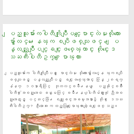
ျပည္သူမ်ားကပါတီကုိျပဳျပင္ေျပာင္းလဲမႈလိုလားေ
မွ်ာ္လင္႕ေနၾက ၿပီျဖစ္သျဖင္႕ ျပ
န္လည္ျပဳျပင္ျခင္းျဖစ္ေၾကာင္း တိုင္းေဒ
သႀကီးပါတီဥကၠ႒ေျပာၾကား
ျပည္သူမ်ားက ပါတီကိုျပဳျပင္ ေျပာင္းလဲမႈ လိုလားေမွ်ာ္လင့္ေန ၾကၿပီျ
ဖစ္သျဖင့္ ျပန္လည္ျပဳျပင္ ျခင္းျဖစ္ေၾကာင္း ဇြန္ ၂၈ရက္
နံနက္ ၁ဝနာရီတြင္ ဘုတလင္ၿမဳိ႕နယ္ ျပည္ခုိင္ၿဖဳိး
ပါတီ႐ံုးအစည္းအေဝး ခန္းမတြင္ ၿမဳိ႕နယ္ပါတီမ်က္ႏွာစံု ညီအစ
ည္းအေဝးႏွင့္ ျပင္ဆင္ဖြဲ႕ စည္းျခင္းအခမ္းအနား၌ တုိင္း ေဒသႀ
ကီးပါတီဥကၠ႒ ဦးသာေအး က ထည့္သြင္းေျပာၾကားခဲ့ျခင္းျဖစ္ သည္။