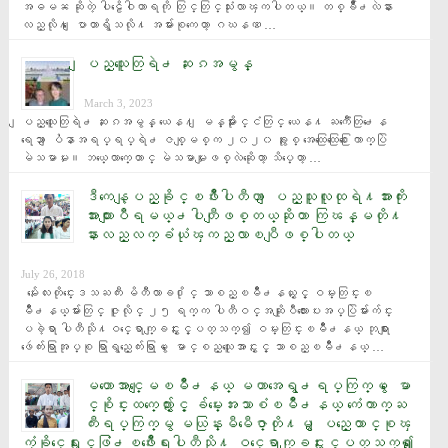
အဓမၼ ဆိုတဲ့ ပါဠိေဝါဟာရကို တြင္တြင္သုံးလာၾကပါတယ္။ တစ္ခ်ိဳ႕လဲနား
လည္လို႔ ေျပာတာရွိသလို႔ အမ်ားစုကေတာ့ ဂဃနဏ …
ျပည္သူေတြရဲ႕ ဆႏၵအမွန္
March 3, 2023
ျပည္သူေတြရဲ႕ ဆႏၵအမွန္ ယေန႔ ျမန္မာႏိုင္ငံတြင္ ယေန႔ ႀကဳံေတြ႕ေန
ရေသာ ျပႆနာအရပ္ရပ္ရဲ႕ ဇစ္ျမစ္က ၂၀၂၀ ခုႏွစ္ အေထြေထြေ႐ြးေကာက္ပြဲ 
မဲသမာမႈ။ ဘယ္ေလာက္ေတာင္ မဲသမာမႈျဖစ္လဲဆိုေတာ့ သိပ္ေတာ့ …
ဒီကေန့ျပည္ခုိင္ၿဖိဳးပါတီဟာ ျပည္သူလူထုရဲ႔အားကိုး
အားထားျပဳရမယ္႕ပါတီျဖစ္တယ္ဆိုတာ ကြၽန္မတို႔
နားလည္လက္ခံယုံၾကည္လာၿပီျဖစ္ပါတယ္
July 26, 2018
  မႏၲေလးတိုင္းေဒသႀကီး မိတီၴလာခ႐ိုင္ သာစည္ၿမိဳ႕နယ္ႏွင့္ ဝမ္းတြင္းၿ
မိဳ႕နယ္မ်ားတြင္ ဇူလိုင္ ၂၅ ရက္က ပါတီဝင္အဆိုျပဳလႊာေပးအပ္ပြဲမ်ားက်င္း
ပခဲ့ရာ ပါတီသို႔ဝင္ေရာက္ျခင္းႏွင့္ပတ္သက္၍ ဝမ္းတြင္းၿမိဳ႕နယ္ ဘုရားျ
ဖဴေက်းရြာအုပ္စု ရြာရွည္ေက်းရြာမွ ေမာင္စည္သူေအာင္ႏွင့္ သာစည္ၿမိဳ႕နယ္ …
မဟာေအာင္ေျမၿမိဳ႕နယ္ မဟာအေရွ႕ရပ္ကြက္မွ ေမာ
င္စုိင္းထက္ေက်ာ္ႏွင့္ ခ်မ္းေအးသာစံၿမိဳ႕နယ္ ကံေကာက္ႀ
ကီးရပ္ကြက္မွ မယြန္းမီမီေဇာ္တုိ႔မွ ျပည္ေထာင္စုၾ
ကံ့ခုိင္ေရးႏွင့္ဖြံ႕ၿဖိဳးေရးပါတီသုိ႔ ဝင္ေရာက္ျခင္းႏွင့္ပတ္သက္၍ ​ေျ