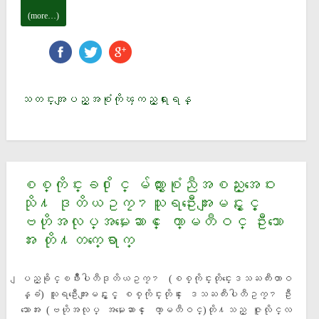
(more…)
သတင္းအျပည့္အစံုကိုၾကည့္ရႈရန္
စစ္ကိုင္းခ႐ိုင္ မ်က္ႏွာစုံညီအစည္းအေဝး
သို႔ ဒုတိယဥကၠ႒သူရဦးေအးျမင့္ႏွင့္
ဗဟိုအလုပ္အမႈေဆာင္ ေကာ္မတီဝင္ ဦးသာေ
အး တို႔တက္ေရာက္
ျပည္ခိုင္ၿဖိဳးပါတီဒုတိယဥကၠ႒ (စစ္ကိုင္းတုိင္းေဒသႀကီးတာဝ
န္ခံ) သူရဦးေအးျမင့္ႏွင့္ စစ္ကိုင္းတိုင္း ေဒသႀကီးပါတီဥကၠ႒ ဦး
သာေအး (ဗဟိုအလုပ္ အမႈေဆာင္ ေကာ္မတီဝင္)တို႔သည္ ဇူလိုင္လ