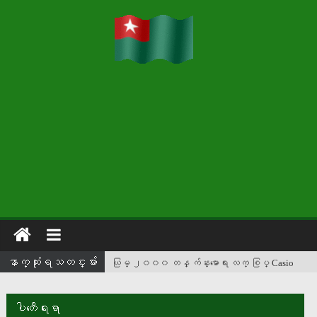
ေနာက္ဆံုးရသတင္းမ်ား
ယြမ္ ၂၀၀၀ တန္ က်န္းမာေရး လက္ စြပ္ Casio
မိတ္ဆက္
ႏိုင္ငံေတာ္သမၼတ ထိုင္းႏိုင္ငံသို႔ ေရာက္ရွိ
ပါတီေရးရာ