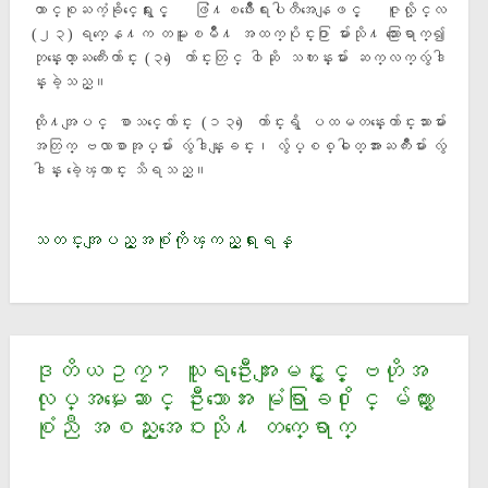
ထာင္စုႀကံ့ခိုင္ေရးႏွင့္ ဖြံ႔ၿဖိဳးေရးပါတီအေနျဖင့္ ဇူလို္င္လ
(၂၃) ရက္ေန႔က တမူးၿမိဳ႔ အထက္ပိုင္း႐ြာ မ်ားသို႔ သြားေရာက္၍
ဘုန္းေတာ္ႀကီးေက်ာင္း (၃) ေက်ာင္းတြင္ ၀ါဆို သကၤန္းမ်ား ဆက္လက္လွဴဒါ
န္းခဲ့သည္။
ထို႔အျပင္ စာသင္ေက်ာင္း (၁၃) ေက်ာင္းရွိ ပထမတန္းေက်ာင္းသားမ်ား
အတြက္ ဗလာစာအုပ္မ်ား လွဴဒါန္းျခင္း၊ လွ်ပ္စစ္ဓါတ္အားႀကိဳးမ်ား လွဴ
ဒါန္း ခဲ့ေၾကာင္း သိရသည္။
သတင္းအျပည့္အစံုကိုၾကည့္ရႈရန္
ဒုတိယဥကၠ႒ သူရဦးေအးျမင့္ႏွင့္ ဗဟိုအ
လုပ္အမႈေဆာင္ ဦးသာေအး မုံရြာခ႐ိုင္ မ်က္ႏွာ
စုံညီ အစည္းအေဝးသို႔ တက္ေရာက္