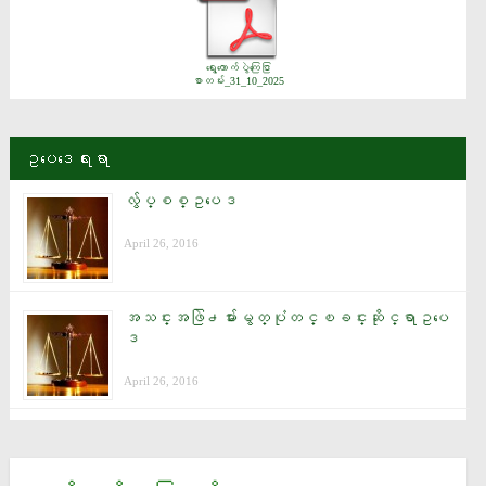
ရွေးကောက်ပွဲကြေငြာ
စာတမ်း_31_10_2025
ဥပေဒေရးရာ
လွ်ပ္စစ္ဥပေဒ
April 26, 2016
အသင္းအဖြဲ႕မ်ားမွတ္ပုံတင္ၿခင္းဆိုင္ရာဥပေ
ဒ
April 26, 2016