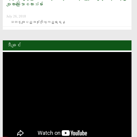
ပာျကားသြား​ေသာစကားသံမ်ား
July 26, 2018
    သတင္းအျပည့္အစံုကိုၾကည့္ရႈရန္
သီချင်း