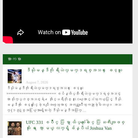
အားကစား
ဒီယိုမန္ဒီကို ရီးယဲလ္မက္ဒရစ္အသင္း ေခၚယူ
August 7, 2026
ဒီယိုမန္ဒီကို ရီးယဲလ္မက္ဒရစ္အသင္း ေခၚယူ 
======================= စပိန္ထိပ္သီး ရီးယဲလ္မက္ဒရစ္အသင္း
ဟာ လိုက္ပ္ဇစ္အသင္းရဲ႕ အိုင္ဗရီကိုစ္ လူငယ္ေတာင္ပံၾကယ္ပြင့္ ဒီယို
မန္ဒီကို ေခၚယူႏိုင္ခဲ့ၿပီျဖစ္ေၾကာင္း အတည္ျပဳေၾကညာခဲ့ပါတယ္။ အသ
က္ (၁၉)ႏွစ္အ႐ြယ္သာရွိေသးတဲ့ ဒီယိုမန္ဒီအတြက္ …
UFC 331 ၿပိဳင္ ပြဲ မွာ ထိပ္ဆုံးေခါင္ ပြဲ ႀကီးအျဖစ္
ထိုး ရ ေတာ့ မယ့္ လက္ရွိ ခ်န္ပီယံ ‌Joshua Van