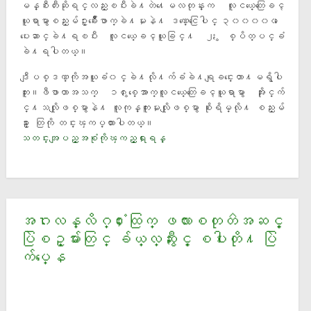
မန္စီးတီးဆိုရင္လည္းၿပီးခဲ႔တဲ႔ေမလတုန္းက လူငယ္ေတြေခၚ
ယူရာမွာစည္းမ်ဥ္းခ်ဳိးေဖာက္ခဲ႔မႈနဲ႔ ဒဏ္ေငြေပါင္ ၃၀၀၀၀၀ ေ
ပးေဆာင္ခဲ႔ရၿပီး လူငယ္ေခၚယူခြင္႔ ၂ ႏွစ္ပိတ္ပင္ခံ
ခဲ႔ရပါတယ္။
ဒီျပစ္ဒဏ္ကိုအယူခံ၀င္ခဲ႔လို႔က်ခံခဲ႔ရျခင္းေတာ႔မရွိပါ
ဘူး။ဖီဖာဟာအသက္ ၁၈ႏွစ္ေအာက္လူငယ္ေတြေခၚယူရာမွာ အႏိုင္က်
င္႔သလိုျဖစ္မွာနဲ႔ လူကုန္ကူးမႈလိုျဖစ္မွာ စိုးရိမ္လို႔ စည္းမ်
ဥ္း ေတြကို တင္းၾကပ္ထားပါတယ္။
သတင္းအျပည့္အစံုကိုၾကည့္ရႈရန္
အဂၤလန္လိဂ္႐ႈံးထြက္ ဖလားစတုတၳအဆင့္
ပြဲစဥ္မ်ားတြင္ ခ်ယ္လ္ဆီးႏွင့္ စပါးတို႔ ပြဲ
က်ပ္ေန