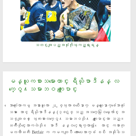
သတင္းအျပည့္အစံုကိုၾကည့္ရႈရန္
မန္ယူကစားသမားေဟာင္း ရီယုိဖာဒီနန္ လ
က္ေဝွ႔သမားဘဝ ကူးေျပာင္း
ေဘာလံုးေလာကမွ အနားယူကာ ၂ ႏွစ္ၾကာၿပီးေနာက္ မန္ယူေနာက္ခံေဘာလံုး
သမား ေဟာင္း ရီယုိဖာဒီနန္ (၃၈)ႏွစ္ သည္ အသက္ေမြးဝမ္းေက်ာင္း အ
သစ္အျဖစ္ ေၾကးစားလက္ေဝွ႔ သမားဘဝသုိ႔ ကူးေျပာင္းလာ သည္။
ႀကိဳးဝုိင္းေလာကထဲသို႔ ဖာဒီ နန္ဝင္ေရာက္လာ၍ ေလာင္း ကစားကု
မၸဏီႀကီး Betfair က ကမကထျပဳ အားေပးေထာက္ခံ ၿပီး အဆုိပါသ