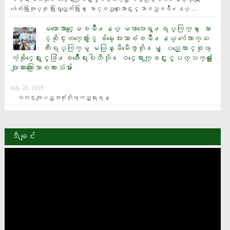
ဖဴေက်းရြာအုပ္စု ရြာရွည္ေက်းရြာမွ ေမာင္စည္သူေအာင္ႏွင့္ သာစည္ၿမိဳ႕နယ္ …
မဟာေအာင္ေျမၿမိဳ႕နယ္ မဟာအေရွ႕ရပ္ကြက္မွ ေမာ
င္စုိင္းထက္ေက်ာ္ႏွင့္ ခ်မ္းေအးသာစံၿမိဳ႕နယ္ ကံေကာက္ႀ
ကီးရပ္ကြက္မွ မယြန္းမီမီေဇာ္တုိ႔မွ ျပည္ေထာင္စုၾ
ကံ့ခုိင္ေရးႏွင့္ဖြံ႕ၿဖိဳးေရးပါတီသုိ႔ ဝင္ေရာက္ျခင္းႏွင့္ပတ္သက္၍ ​ေျ
ပာျကားသြား​ေသာစကားသံမ်ား
July 26, 2018
    သတင္းအျပည့္အစံုကိုၾကည့္ရႈရန္
သီချင်း