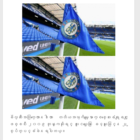
ခ်ဲလ္ဆီးအတြက္ေတာ႔ဒါဟာ တတိယအၾကိမ္ေျမာက္စစ္ေဆးခံရျခင္းျ
ဖစ္ၿပီး ၂၀၀၉ တုန္းကဆိုရင္ လူငယု္ေတြ ေခၚယူခြင္႔ ၂ ႏွ
စ္ပိတ္ပင္ခံခဲ႔ရပါတယ္။