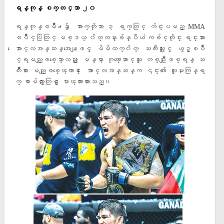
ရန္ကုန္ စက္တင္ဘာ ၂၀
ရန္ကုန္ၿမိဳ႕၌ ေအာက္တိုဘာ ၃ ရက္တြင္ က်င္းပမည့္ MMA
ၿပိဳင္ပြဲတြင္ မစ္ဒယ္ ၀ိတ္တန္းခ်န္ပီယံ ကခ်င္တိုင္း ရင္းသား
ေအာင္လအန္ဆန္အေနျဖင့္ မိမိထက္၀ိတ္ ႀကီးသူႏွင့္ ယွဥ္ၿပိဳ
င္ရမည္ျဖစ္ေသာ္လည္း ျမန္မာ့ ဂုဏ္ေဆာင္သူ တစ္ဦးျဖစ္ရန္ ႀ
ကိဳးစား မည္ျဖစ္ေၾကာင္း ေအာင္လအန္ဆန္က ၎င္း၏ လူမႈကြန္ရ
က္ စာမ်က္ႏွာတြင္ ေျပာၾကားထားသည္။