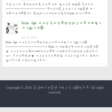
သိန္း ၅၀၀ ေက်ာ္တန္ေၾကးရွိ မက္ဆီ နဲ႔ ေရာ္နယ္ဒို ဖုန္းေတြ မိတ္ဆက္ 
======================= အီလက္ထ႐ြန္နစ္ပစၥည္းေတြကို ေ႐ႊ၊ 
အဖိုးတန္သတၱဳေတြနဲ႔ မြမ္းမံျပင္ဆင္ေပးေလ့ရွိတဲ့ Caviar ကုမၸဏီဟာ …
Tesla ရဲ႕‌ေျခနင္းမဲ့စက္ဘီးထုတ္လုပ္ၿပီးခဏမွာပ
စၥည္းျပတ္သြား
July 20, 2026
Tesla ရဲ႕‌ေျခနင္းမဲ့စက္ဘီးထုတ္လုပ္ၿပီးခဏမွာပစၥည္းျပတ္သြား 
======================== Tesla က လမ္းေလွ်ာက္ခါစ ကေလးငယ္ေတြအတြ
က္ ေျခနင္းမဲ့စက္ဘီးအေသးစားေလးတစ္မ်ိဳးကို မၾကာေသးမီကထုတ္လုပ္လိုက္ပါတ
ယ္။ ဒီစက္ဘီးဟာ တျခား ေျခနင္းမဲ့စက္ဘီးလိုပဲ ေျခနင္းလည္းမပါ၊ ေမာ္တာလ
ည္းမပါသလို ဘရိတ္လည္းမပါဘဲ …
Copyright © 2016
ပြည်ထောင်စုကြံ့ခိုင်ရေးနှင့်ဖွံ့ဖြိုးရေးပါတီ
. All rights
reserved.