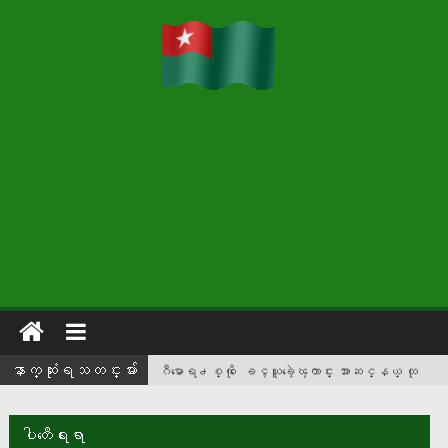
ေနာက္ဆံုးရသတင္းမ်ား
ျပည္ခိုင္ၿဖိဳးပါတီ အေထြေထြအတြင္းေရးမႉး၊ ျပည္
သူ႔လႊတ္ေတာ္ကိုယ္စားလွယ္ ဦးေသာင္းေအး ေပ်ာ္ဘြယ္ၿ
မိဳ႕နယ္အတြင္းရွိလူငယ္မ်ားႏွင့္ေတြ႕ဆုံ
ပါတီေရးရာ