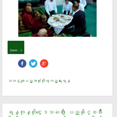
(more…)
သတင္းအျပည့္အစံုကိုၾကည့္ရႈရန္
ရန္ကုန္တုိင္းေဒသႀကီး ျပည္ခိုင္ၿဖိဳး