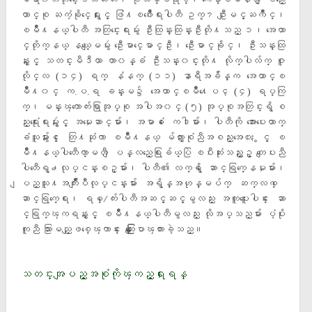
ထာင္စု ႀကံ့ခိုင္ေရးႏွင့္ ဖြံ႔ၿဖိဳးေရးပါတီ ဥကၠ႒ ဦးျမင့္ႀကိဳင္၊
ၿမိဳ႔နယ္ပါတီ အတြင္းေရးမွဴး ဦးထြန္းထြန္းဦးတို႔သည္ ၁၊ အေထာ
င္တိုက္နယ္ နယ္ေျမမွဴး ဦးေမာင္ေမာင္ဦး၊ ဦးေမာင္ခိုင္၊ ဦးသန္းထြ
န္းႏွင့္ သတင္းမီဒီယာ တာ၀န္ခံ ဦးသန္း၀င္းတို႔ လိုက္ပါလ
်က္ ဇူ
လိုင္လ (၁၄) ရက္ နံနက္ (၁၁) နာရီအခ်ိန္က အေထာင္ၿ
မိဳ႔၀င္ က.ပ.ရ ခန္းမ၌ အေထာင္ၿမိဳ႔ေပၚ (၄) ရပ္ကြ
က္၊ မန္းၾကာေက်းရြာအုပ္စု အပါအ၀င္ (၅) အုပ္စုအတြင္းရွိ စ
ည္းရံုးေရးမွဴးႏွင့္ အမႈေဆာင္မ်ား၊ အမာခံ ေကဒါမ်ား၊ ပါတီကို အားေပးေထာက္
ခံသူမ်ားႏွင့္ ေတြ႔ဆံုကာ ၿမိဳ႔နယ္ မ်က္ႏွာစံုညီအစည္းအေ၀း ႏွင့္ ၿ
မိဳ႔နယ္ပါတီေကာ္မတီ ျပန္လည္ေရြးခ်ယ္ပြဲ ၿပီးဆံုးသည္ႏွဥ့္ တေျပးညီ
ပါတီေရွ႕လုပ္ငန္းစဥ္မ်ား၊ ပါတီ၏ လက္ရွိ ေဆာင္ရြက္ေနမႈမ်ား၊
ျပည္သူ႔အက်ဳိးျပဳလုပ္ငန္းမ်ား အရွိန္အဟုန္မပ်က္ ဆက္လက္ ေ
ဆာင္ရြက္ေရး၊ ရပ္/ေက်းပါတီအဆင့္ဆင့္မွလည္း အတူပူးေပါင္း ေဆာ
င္ရြက္ၾကရန္ႏွင့္ ၿမိဳ႔နယ္ပါတီမွလည္း လိုအပ္သည္မ်ား ပံ့ပိုး
ကူညီ သြားမည္ျဖစ္ေၾကာင္း ေဆြးေႏြးေျပာၾကားခဲ့သည္။
သတင္းအျပည့္အစံုကိုၾကည့္ရႈရန္