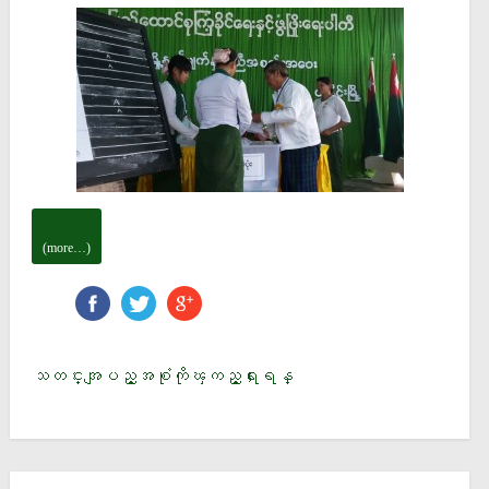
(more…)
သတင္းအျပည့္အစံုကိုၾကည့္ရႈရန္