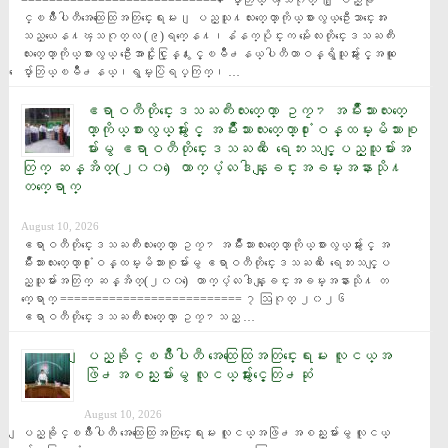
============================= ေပ်ာ္ဘြယ္ ၾသဂုတ္ ၉ ျပည္ခို
ဂီမာေရ႕စ္ကို ေခၚယူခဲ့ေၾကာင္း အာဆင္နယ္ ထုတ္ျပန္
င္ၿဖိဳးပါတီအေထြေထြအတြင္းေရးမႉး၊ ျပည္သူ႔လႊတ္ေတာ္ကိုယ္စားလွယ္ဦးေသာင္းေအး
သည္ယေန႔ၾသဂုတ္လ (၉)ရက္ေန႔၊နံနက္ပိုင္းက မႏၲေလးတိုင္းေဒသႀကီး
လႊတ္ေတာ္ကိုယ္စားလွယ္ ဦးေအာင္ႏိုင္ၫြန္႔ႏွင့္ၿမိဳ႕နယ္ပါတီတာဝန္ရွိသူမ်ားႏွင့္အတူ 
ေပ်ာ္ဘြယ္ၿမိဳ႕နယ္၊ရွမ္းပြဲရပ္ကြက္၊ …
ဧရာဝတီတိုင္းေဒသႀကီးလႊတ္ေတာ္ ဥကၠ႒ အမ်ိဳးသားလႊတ္ေ
တာ္ကိုယ္စားလွယ္မ်ားႏွင့္ အမ်ိဳးသားလႊတ္ေတာ္႐ုံးဝန္ထမ္းမိသားစု
မ်ားမွ ဧရာဝတီတိုင္းေဒသႀကီး ေရေဘးသင့္ျပည္သူမ်ားအ
တြက္ ဆန္အိတ္(၂၀၀) ေထာက္ပံ့လႉဒါန္းျခင္းအခမ္းအနားသို႔
တက္ေရာက္
August 10, 2026
ဧရာဝတီတိုင္းေဒသႀကီးလႊတ္ေတာ္ ဥကၠ႒ အမ်ိဳးသားလႊတ္ေတာ္ကိုယ္စားလွယ္မ်ားႏွင့္ အ
မ်ိဳးသားလႊတ္ေတာ္႐ုံးဝန္ထမ္းမိသားစုမ်ားမွ ဧရာဝတီတိုင္းေဒသႀကီး ေရေဘးသင့္ျပ
ည္သူမ်ားအတြက္ ဆန္အိတ္(၂၀၀) ေထာက္ပံ့လႉဒါန္းျခင္းအခမ္းအနားသို႔ တ
က္ေရာက္ ========================== ၇ ဩဂုတ္ ၂၀၂၆ 
ဧရာဝတီတိုင္းေဒသႀကီးလႊတ္ေတာ္ ဥကၠ႒သည္ …
ျပည္ခိုင္ၿဖိဳးပါတီ အေထြေထြအတြင္းေရးမႉး လူငယ္အ
ဖြဲ႕အစည္းမ်ားမွ လူငယ္မ်ားႏွင့္ေတြ႕ဆုံ
August 10, 2026
ျပည္ခိုင္ၿဖိဳးပါတီ အေထြေထြအတြင္းေရးမႉး လူငယ္အဖြဲ႕အစည္းမ်ားမွ လူငယ္