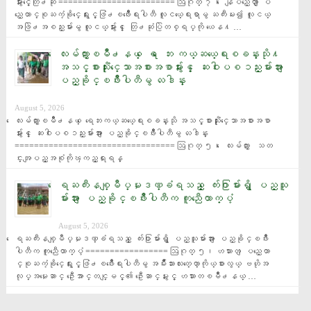
မ်ားႏွင့္ေတြ႕ဆုံ ======================== ဩဂုတ္ ၇၊ ေနျပည္ေတာ္ ျပ
ည္ေထာင္စုႀကံ့ခိုင္ေရးႏွင့္ဖြံ႕ၿဖိဳးေရးပါတီ လူငယ္ေရးရာမွ ႀကီးမႉး၍ လူငယ္
အဖြဲ႕အစည္းမ်ားမွ လူငယ္မ်ားႏွင့္ ေတြ႕ဆုံပြဲတစ္ရပ္ကို ယေန႔ …
ေလးမ်က္ႏွာၿမိဳ႕နယ္ ေရ ေဘး ကယ္ဆယ္ေရးစခန္းသို႔
အသင့္စားသုံးႏိုင္ေသာအစားအစာမ်ားႏွင့္ ေဆးဝါးပစၥည္းမ်ားအား ျ
ပည္ခိုင္ၿဖိဳးပါတီမွ လႉဒါန္း
August 5, 2026
ေလးမ်က္ႏွာၿမိဳ႕နယ္ ေရေဘးကယ္ဆယ္ေရးစခန္းသို အသင့္စားသုံးႏိုင္ေသာအစားအစာ
မ်ားႏွင့္ ေဆးဝါးပစၥည္းမ်ားအား ျပည္ခိုင္ၿဖိဳးပါတီမွ လႉဒါန္း 
================================= ဩဂုတ္ ၅၊ ေလးမ်က္ႏွာ   သတ
င္းအျပည့္အစံုကိုၾကည့္ရႈရန္
ေရႀကီးနစ္ျမဳပ္မႈဒဏ္ခံရသည့္ ေက်း႐ြာမ်ားရွိ ျပည္သူ
မ်ားအား ျပည္ခိုင္ၿဖိဳးပါတီက ကူညီေထာက္ပံ့
August 5, 2026
ေရႀကီးနစ္ျမဳပ္မႈဒဏ္ခံရသည့္ ေက်း႐ြာမ်ားရွိ ျပည္သူမ်ားအား ျပည္ခိုင္ၿဖိဳး
ပါတီက ကူညီေထာက္ပံ့ ================= ဩဂုတ္ ၅၊ ဟသၤာတ ျပည္ေထာ
င္စုႀကံ့ခိုင္ေရးႏွင့္ဖြံ႕ၿဖိဳးေရးပါတီမွ အမ်ိဳးသားလႊတ္ေတာ္ကိုယ္စားလွယ္ ဗဟိုအ
လုပ္အမႈေဆာင္ ဦးေအာင္တင္ျမင့္၏ ဦးေဆာင္မႈႏွင့္ ဟသၤာတၿမိဳ႕နယ္ …