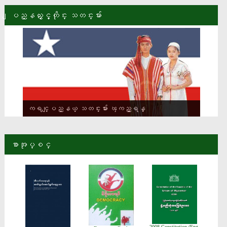
ျပည္နယ္ႏွင့္တိုင္း သတင္းမ်ား
ခ်င္းျပည္နယ္ သတင္းမ်ား ၾကည့္ရန္
စာအုပ္စင္
2008 Constitution (Eng-