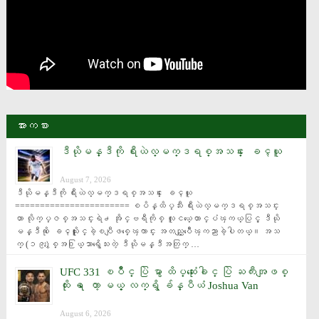
အားကစား
ဒီယိုမန္ဒီကို ရီးယဲလ္မက္ဒရစ္အသင္း ေခၚယူ
August 7, 2026
ဒီယိုမန္ဒီကို ရီးယဲလ္မက္ဒရစ္အသင္း ေခၚယူ 
======================= စပိန္ထိပ္သီး ရီးယဲလ္မက္ဒရစ္အသင္း
ဟာ လိုက္ပ္ဇစ္အသင္းရဲ႕ အိုင္ဗရီကိုစ္ လူငယ္ေတာင္ပံၾကယ္ပြင့္ ဒီယို
မန္ဒီကို ေခၚယူႏိုင္ခဲ့ၿပီျဖစ္ေၾကာင္း အတည္ျပဳေၾကညာခဲ့ပါတယ္။ အသ
က္ (၁၉)ႏွစ္အ႐ြယ္သာရွိေသးတဲ့ ဒီယိုမန္ဒီအတြက္ …
UFC 331 ၿပိဳင္ ပြဲ မွာ ထိပ္ဆုံးေခါင္ ပြဲ ႀကီးအျဖစ္
ထိုး ရ ေတာ့ မယ့္ လက္ရွိ ခ်န္ပီယံ ‌Joshua Van
August 6, 2026