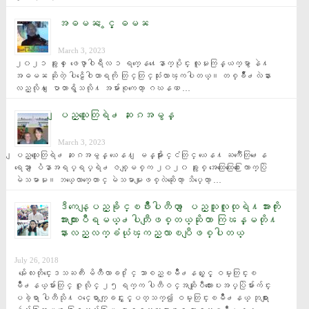
အဓမၼ ႏွင့္ ဓမၼ
March 3, 2023
၂၀၂၁ ခုႏွစ္ ေဖေဖာ္ဝါရီလ ၁ ရက္ေန႔ေနာက္ပိုင္း လူမႈကြန္ယက္မွာ နဲ႔ 
အဓမၼ ဆိုတဲ့ ပါဠိေဝါဟာရကို တြင္တြင္သုံးလာၾကပါတယ္။ တစ္ခ်ိဳ႕လဲနား
လည္လို႔ ေျပာတာရွိသလို႔ အမ်ားစုကေတာ့ ဂဃနဏ …
ျပည္သူေတြရဲ႕ ဆႏၵအမွန္
March 3, 2023
ျပည္သူေတြရဲ႕ ဆႏၵအမွန္ ယေန႔ ျမန္မာႏိုင္ငံတြင္ ယေန႔ ႀကဳံေတြ႕ေန
ရေသာ ျပႆနာအရပ္ရပ္ရဲ႕ ဇစ္ျမစ္က ၂၀၂၀ ခုႏွစ္ အေထြေထြေ႐ြးေကာက္ပြဲ 
မဲသမာမႈ။ ဘယ္ေလာက္ေတာင္ မဲသမာမႈျဖစ္လဲဆိုေတာ့ သိပ္ေတာ့ …
ဒီကေန့ျပည္ခုိင္ၿဖိဳးပါတီဟာ ျပည္သူလူထုရဲ႔အားကိုး
အားထားျပဳရမယ္႕ပါတီျဖစ္တယ္ဆိုတာ ကြၽန္မတို႔
နားလည္လက္ခံယုံၾကည္လာၿပီျဖစ္ပါတယ္
July 26, 2018
  မႏၲေလးတိုင္းေဒသႀကီး မိတီၴလာခ႐ိုင္ သာစည္ၿမိဳ႕နယ္ႏွင့္ ဝမ္းတြင္းၿ
မိဳ႕နယ္မ်ားတြင္ ဇူလိုင္ ၂၅ ရက္က ပါတီဝင္အဆိုျပဳလႊာေပးအပ္ပြဲမ်ားက်င္း
ပခဲ့ရာ ပါတီသို႔ဝင္ေရာက္ျခင္းႏွင့္ပတ္သက္၍ ဝမ္းတြင္းၿမိဳ႕နယ္ ဘုရားျ