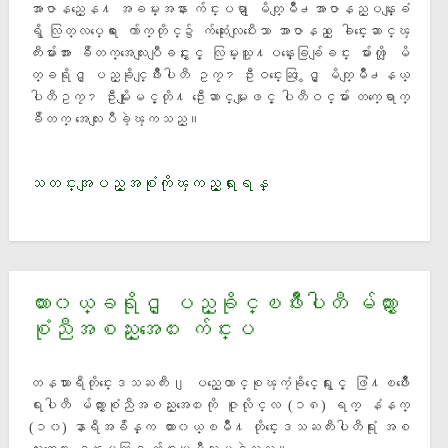
အာဇာနည္ေန႔ အခမ္းအနား က်င္းပရာ ျမိတ္ျမိဳ႕အာဇာနည္ပန္းျခံ
ရွိ လြတ္လပ္ေရး ေက်ာက္တိုင္၌ က်ဆံုးေလျပီးေသာ အာဇာနည္ ေခါင္းေဆာင္ၾ
ကီးမ်ားအား ခ်ီတက္အေလးျပဳျခင္းႏွင့္ လြမ္းသူ့႔ပန္းေခြခ်ျခင္း မ်ားကို ျမိ
တ္ခရိုင္ ျပည္ခိုင္ျဖိဳးပါတီ ဥကၠ႒ ဦးဝင္းေဆြ ႏွင့္ ျမိတ္ျမိဳ႕နယ္
ပါတီဥကၠ႒ ဦးမိုးျမင့္တို႔ ဦးေဆာင္မႈျဖင့္ ပါတီဝင္မ်ား တက္ေရာက္
ခ်ီတက္ အေလးျပဳခဲ့ၾကသည္။
သတင္းအျပည့္အစံုကိုၾကည့္ရႈရန္
ထား၀ယ္ခရိုင္ ျပည္ခိုင္ၿဖိဳးပါတီ မ်က္ႏွာ
စံုညီအစည္းအေ၀း က်င္းပ
တနသၤာရီတိုင္းေဒသႀကီး၊ ျပည္ေထာင္စုၾက့ံခုိင္ေရးႏွင့္ ဖြံ႔ၿဖိဳးေ
ရးပါတီ မ်က္ႏွာစံုညီအစည္းအေ၀းကို ဇူလိုင္လ (၁၈) ရက္ နံနက္
(၁၀) နာရီအခ်ိန္က ထား၀ယ္ၿမိဳ႔ တိုင္းေဒသႀကီးပါတီရံုး အစ