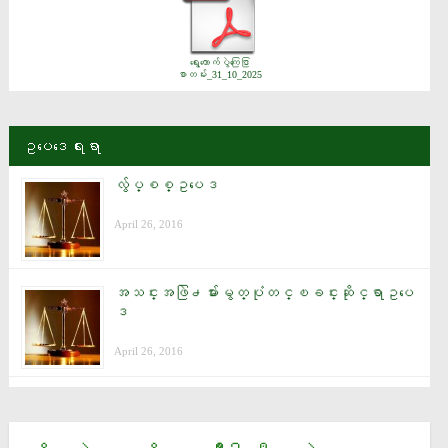
ရွေးကောက်ပွဲကြေငြာ
စာတမ်း_31_10_2025
ဥပေဒေရးရာ
လွ်ပ္စစ္ဥပေဒ
April 26, 2016
အသင္းအဖြဲ႕မ်ားမွတ္ပုံတင္ၿခင္းဆိုင္ရာဥပေ
ဒ
April 26, 2016