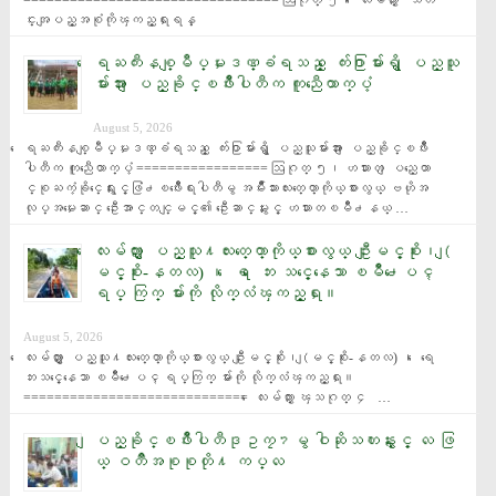
================================= ဩဂုတ္ ၅၊ ေလးမ်က္ႏွာ   သတ
င္းအျပည့္အစံုကိုၾကည့္ရႈရန္
ေရႀကီးနစ္ျမဳပ္မႈဒဏ္ခံရသည့္ ေက်း႐ြာမ်ားရွိ ျပည္သူ
မ်ားအား ျပည္ခိုင္ၿဖိဳးပါတီက ကူညီေထာက္ပံ့
August 5, 2026
ေရႀကီးနစ္ျမဳပ္မႈဒဏ္ခံရသည့္ ေက်း႐ြာမ်ားရွိ ျပည္သူမ်ားအား ျပည္ခိုင္ၿဖိဳး
ပါတီက ကူညီေထာက္ပံ့ ================= ဩဂုတ္ ၅၊ ဟသၤာတ ျပည္ေထာ
င္စုႀကံ့ခိုင္ေရးႏွင့္ဖြံ႕ၿဖိဳးေရးပါတီမွ အမ်ိဳးသားလႊတ္ေတာ္ကိုယ္စားလွယ္ ဗဟိုအ
လုပ္အမႈေဆာင္ ဦးေအာင္တင္ျမင့္၏ ဦးေဆာင္မႈႏွင့္ ဟသၤာတၿမိဳ႕နယ္ …
ေလးမ်က္ႏွာ ျပည္သူ႔လႊတ္ေတာ္ကိုယ္စားလွယ္ ဦးျမင့္စိုး၊ (ျ
မင့္စိုး-နတလ) ၊ ေရ ေဘး သင့္ေနေသာ ၿမိဳ႕ေပၚ
ရပ္ ကြက္ မ်ားကို လိုက္လံၾကည့္ရႈ။
August 5, 2026
ေလးမ်က္ႏွာ ျပည္သူ႔လႊတ္ေတာ္ကိုယ္စားလွယ္ ဦးျမင့္စိုး၊ (ျမင့္စိုး-နတလ) ၊ ေရေ
ဘးသင့္ေနေသာ ၿမိဳ႕ေပၚ ရပ္ကြက္ မ်ားကို လိုက္လံၾကည့္ရႈ။ 
============================= ေလးမ်က္ႏွာ ၾသဂုတ္ ၄   …
ျပည္ခိုင္ၿဖိဳးပါတီဒုဥကၠ႒မွ ဝါဆိုသကၤန္းႏွင့္ လႉ ဖြ
ယ္ ဝတၳဳအစုစုတို႔ ကပ္လႉ