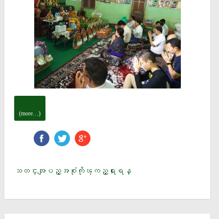
(more…)
သတင္းအျပည့္အစံုကိုၾကည့္ရႈရန္