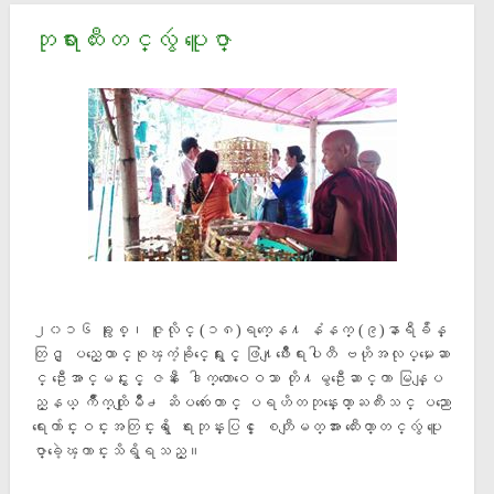
ဘုရားထီးတင္လွဴ ပူေဇာ္
၂၀၁၆ ခုႏွစ္၊ ဇူလုိင္ (၁၈)ရက္ေန႔ နံနက္ (၉)နာရီခ်ိန္
တြင္ ျပည္ေထာင္စုၾကံ့ခုိင္ေရးႏွင့္ ဖြံ႔ျဖဳိးေရးပါတီ ဗဟုိအလုပ္မႈေဆာ
င္ ဦးေအာင္မင္းႏွင့္ ဇနီး ေဒါက္တာေဝေဝသာ တုိ႔မွဦးေဆာင္ကာ မြန္ျပ
ည္နယ္ က်ဳိက္ထုိျမဳိ႕ ဆိပၹဴးေတာင္ ပရဟိတဘုန္းေတာ္ႀကီးသင္ ပညာေ
ရးေက်ာင္းဝင္းအတြင္းရွိ ေရႊဘုန္းပြင့္ ေစတီျမတ္အား ထီးေတာ္တင္လွဴ ပူေ
ဇာ္ခဲ့ေၾကာင္းသိရွိရသည္။