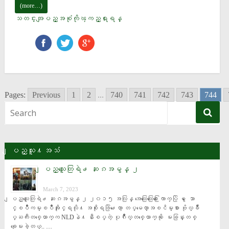
(more…)
သတင္းအျပည့္အစံုကိုၾကည့္ရႈရန္
Pages:
Previous
1
2
...
740
741
742
743
744
ျပည္သူ႔အသံ
ျပည္သူေတြရဲ႕ ဆႏၵအမွန္ ၂
March 7, 2023
ျပည္သူေတြရဲ႕ ဆႏၵအမွန္ ၂ ၂၀၁၅ အလြန္ အေထြေထြေ႐ြးေကာက္ပြဲ မွ ေသာ
င္ၿပိဳကမ္းၿပိဳအႏိုင္ရလို႔ အစိုးရဖြဲ႕ေတာ့ တပ္မေတာ္အၿငိမ္းစား ဗိုလ္ခ်ဳ
ပ္ႀကီးတစ္ေယာက္က NLDနဲ႔ နီးစပ္တဲ့ ပုဂၢိဳလ္တစ္ေယာက္ကို ေမးခြန္းတစ္
ခုေမးခဲ့တယ္.. …