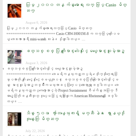
ယြမ္ ၂၀၀၀ တန္ က်န္းမာေရး လက္ စြပ္ Casio မိတ္
ဆက္
August 6, 2026
ယြမ္ ၂၀၀၀ တန္ က်န္းမာေရးလက္စြပ္ Casio မိတ္ဆက္ 
======================= Casio CRW-H001M-8 က လက္စြပ္ဆိုေပမ
ယ့္ အေသးစားနာရီ mini-watch ေလးနဲ႔ ပိုတူပါတယ္။ …
ေခတ္သစ္ စစ္ ပြဲ ကိုေျပာင္းလဲေပးႏိုင္မယ့္ေမာင္းသူမဲ့ယာဥ္
August 3, 2026
ေခတ္သစ္စစ္ပြဲကိုေျပာင္းလဲေပးႏိုင္မယ့္ေမာင္းသူမဲ့ယာဥ္ 
===================== အေမရိကန္ၾကည္းတပ္ရဲ႕တိုက္ခိုက္ေရးစြ
မ္းပကားကို တိုးျမႇင့္ေပးႏိုင္ေစမယ့္အျပင္ ေခတ္သစ္စစ္ပြဲကိုပါေျပာင္းလဲေပးႏိုင္မ
ယ့္ ေမာင္းသူမဲ့ယာဥ္တစ္မ်ိဳးကမၾကာခင္ထြက္ေပၚလာေတာ့မွာျဖစ္ပါတယ္။ အေ
မရိကန္ၾကည္းတပ္ကေဖာ္ေဆာင္တဲ့ Project Sustainment စီမံကိန္းအတြက္ ဒီ
ယာဥ္ေတြကိုဖန္တီးထုတ္ လုပ္ေပးခြင့္ရသြားသူက American Rheinmetall ျဖစ္ပါ
တယ္။ …
သိန္း ၅၀၀ ေက်ာ္တန္ေၾကးရွိ မက္ဆီ နဲ႔ ေရာ္နယ္ဒို
ဖုန္းေတြ မိတ္ဆက္
July 22, 2026