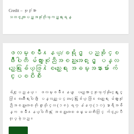
Credit – မုဒံုသား
သတင္းအျပည့္အစံုကိုၾကည့္ရႈရန္
ဖလမ္းၿမိဳ႔နယ္/ခရိုင္ ျပည္ခိုင္ၿ
ဖိဳးပါတီ မ်က္ႏွာစံုညီအစည္းအေ၀းႏွင့္ ျပန္လ
ည္ေရြးခ်ယ္ဖြ႔ဲစည္းေရး အခမ္းအနားမ်ား က်
င္းပၿပီးစီး
ခ်င္းျပည္နယ္၊ ဖလမ္းၿမိဳ႔နယ္ ျပည္ေထာင္စုၾက့ံခုိင္ေရးႏွင့္
ဖြံ႔ၿဖိဳးေရးပါတီ ျပန္လည္ျပင္ဆင္ေရြးခ်ယ္ ဖြဲ႔စည္းေရး မ်က္ႏွာစံု
ညီအစည္းအေ၀းကို ဇူလိုင္လ (၁၈) ရက္ နံနက္ (၁၀) နာရီအခ်ိ
န္က ၿမိဳ႔နယ္ပါတီရံုး အစည္းအေ၀းခန္းမႀကီးတြင္ က်င္းပျပဳ
လုပ္ခဲ့သည္။