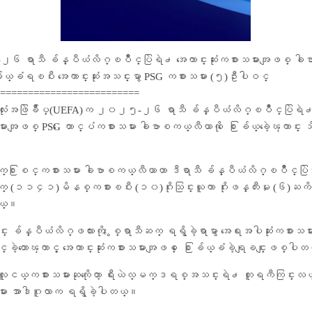
ရာသီ ခ်န္ပီယံလိဂ္ၿပိဳင္ပြဲရဲ႕ အေကာင္းဆုံးကစားသမားအျဖစ္ ခ
ခ်ယ္ခံရၿပီး အေကာင္းဆုံးအသင္းမွာ PSG ကစားသမား (၅)ဦးပါဝင္
==========================
လုံးအဖြဲခ်ဳပ္(UEFA)က ၂၀၂၅-၂၆ ရာသီ ခ်န္ပီယံလိဂ္ၿပိဳင္ပြဲရဲ႕ 
သမားအျဖစ္ PSG ေတာင္ပံကစားသမား ခါဗာစကယ္လီယာကို ေ႐ြးခ်ယ္ခဲ့ေၾကာင္း
ာလက္ေ႐ြးစင္ကစားသမား ခါဗာစကယ္လီယာဟာ ဒီရာသီ ခ်န္ပီယံလိဂ္ၿပိဳင္ပြဲ
္ (၁၁၄၁)မိနစ္ကစားၿပီး (၁၀)ဂိုးသြင္းယူကာ ဂိုးဖန္တီးမႈ (၆)ႀကိမ
တယ္။
 ခ်န္ပီယံလိဂ္ဖလားကို ႏွစ္ရာသီဆက္ ရရွိခဲ့ရာမွာ အေရးအပါဆုံးကစားသမာ
ိုင္ခဲ့တာေၾကာင့္ အေကာင္းဆုံးကစားသမားအျဖစ္ ေ႐ြးခ်ယ္ခံခဲ့ရျခင္းျဖစ္ပါ
ုံးလူငယ္ကစားသမားဆုကိုေတာ့ ရီးယဲလ္မက္ဒရစ္အသင္းရဲ႕ တူရကီကြင္းလယ
ား အာဒါဂူလာက ရရွိခဲ့ပါတယ္။