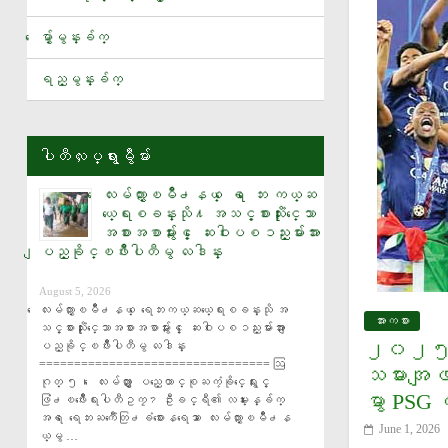
ေလးမ်က္ႏွာ ျပည္သူ႔လႊတ္ေတာ္ကိုယ္စားလွယ္ ဦးျမင့္စိုး၊ (ျမင့္စိုး-နတလ) ၊ ေရ
ေမွ်ာ္မွန္းခ်က္
ျပည္ခိုင္ၿဖိဳးပါတီဒုဥကၠ႒မွ ဝါဆိုသကၤန္းႏွင့္ လႉ ဖြယ္ ဝတၳဳအစုစုတို႔ ကပ္
ရည္မွန္းခ်က္
UFC 331 ၿပိဳင္ ပြဲ မွာ ထိပ္ဆုံးေခါင္ ပြဲ ႀကီးအျဖစ္ ထိုး ရ ေတာ့ မယ့္ လက္ရွိ ခ်
ပါတီလႈပ္ရွားမွဳမ်ား
ေလးမ်က္ႏွာၿမိဳ႕နယ္ ေရ ေဘး ကယ္ဆ
ယ္ေရးစခန္းသို႔ အသင့္စားသုံးႏိုင္ေသာ
အစားအစာမ်ားႏွင့္ ေဆးဝါးပစၥည္းမ်ားအား
ျပည္ခိုင္ၿဖိဳးပါတီမွ လႉဒါန္း
August 5, 2026
ေလးမ်က္ႏွာၿမိဳ႕နယ္ ေရေဘးကယ္ဆယ္ေရးစခန္းသို အ
အားကစား
သင့္စားသုံးႏိုင္ေသာအစားအစာမ်ားႏွင့္ ေဆးဝါးပစၥည္းမ်ားအား ျ
၂၀၂၅-၂၆
ပည္ခိုင္ၿဖိဳးပါတီမွ လႉဒါန္း 
================================= ဩ
သမားအျဖ
ဂုတ္ ၅၊ ေလးမ်က္ႏွာ ျပည္ေထာင္စုႀကံ့ခိုင္ေရးႏွင့္
မွာ PSG
ဖြံ႕ၿဖိဳးေရးပါတီဥကၠ႒ ဦးခင္ရီ၏ လမ္းၫႊန္ခ်က္
အရ ေရေဘးႀကဳံေတြ႕ခံစားေနရေသာ ေလးမ်က္ႏွာၿမိဳ႕န
June 1, 2026
ယ္မွ …