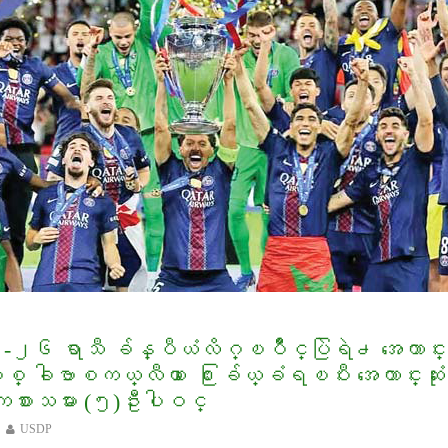
 ေဘး သင့္ေနေသာ ၿမိဳ႕ေပၚ ရပ္ ကြက္ မ်ားကို လိုက္လံၾကည့္ရႈ။
လႉ
န္ပီယံ ‌Joshua Van
 ရာသီ ခ်န္ပီယံလိဂ္ၿပိဳင္ပြဲရဲ႕ အေကာင္းဆု
စ္ ခါဗာစကယ္လီယာ ေ႐ြးခ်ယ္ခံရၿပီး အေကာင္းဆုံ
 ကစားသမား (၅)ဦးပါဝင္
USDP