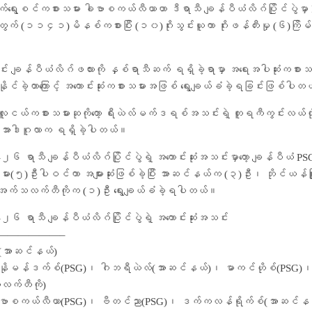
ာလက်ရွေးစင်ကစားသမား ခါဗာစကယ်လီယာဟာ ဒီရာသီ ချန်ပီယံလိဂ်ပြိုင်ပွဲမှာ
် (၁၁၄၁)မိနစ်ကစားပြီး (၁၀)ဂိုးသွင်းယူကာ ဂိုးဖန်တီးမှု (၆)ကြိမ် 
း ချန်ပီယံလိဂ်ဖလားကို နှစ်ရာသီဆက် ရရှိခဲ့ရာမှာ အရေးအပါဆုံးကစား
ြနိုင်ခဲ့တာကြောင့် အကောင်းဆုံးကစားသမားအဖြစ် ရွေးချယ်ခံခဲ့ရခြင်းဖြစ်ပါ
ုံးလူငယ်ကစားသမားဆုကိုတော့ ရီးယဲလ်မက်ဒရစ်အသင်းရဲ့ တူရကီကွင်းလယ်
 အာဒါဂူလာက ရရှိခဲ့ပါတယ်။
ရာသီ ချန်ပီယံလိဂ်ပြိုင်ပွဲရဲ့ အကောင်းဆုံးအသင်းမှာတော့ ချန်ပီယံ P
ား(၅)ဦးပါဝင်ကာ အများဆုံးဖြစ်ခဲ့ပြီး အာဆင်နယ်က (၃)ဦး၊ ဘိုင်ယန်
 အက်သလက်တီကိုက (၁)ဦး ရွေးချယ်ခံခဲ့ရပါတယ်။
ရာသီ ချန်ပီယံလိဂ်ပြိုင်ပွဲရဲ့ အကောင်းဆုံးအသင်း
——————–
ယာ(အာဆင်နယ်)
နူနိုမန်ဒက်စ်(PSG)၊ ဂါဘရီယဲလ်(အာဆင်နယ်)၊ မာကင်ဟိုစ်(PSG)၊ 
လက်တီကို)
ါဗာစကယ်လီယာ(PSG)၊ ဗီတင်ညာ(PSG)၊ ဒက်ကလန်ရိုက်စ်(အာဆင်နယ