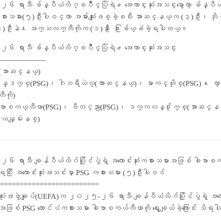
ရာသီ ခ်န္ပီယံလိဂ္ၿပိဳင္ပြဲရဲ႕ အေကာင္းဆုံးအသင္းမွာေတာ့ ခ်န္ပီ
ားသမား(၅)ဦးပါဝင္ကာ အမ်ားဆုံးျဖစ္ခဲ့ၿပီး အာဆင္နယ္က (၃)ဦး၊ ဘိုင
)ဦးနဲ႔ အက္သလက္တီကိုက (၁)ဦး ေ႐ြးခ်ယ္ခံခဲ့ရပါတယ္။
ရာသီ ခ်န္ပီယံလိဂ္ၿပိဳင္ပြဲရဲ႕ အေကာင္းဆုံးအသင္း
——————–
ယာ(အာဆင္နယ္)
ႏူႏိုမန္ဒက္စ္(PSG)၊ ဂါဘရီယဲလ္(အာဆင္နယ္)၊ မာကင္ဟိုစ္(PSG)၊ ေလာ
ကို)
ါဗာစကယ္လီယာ(PSG)၊ ဗီတင္ညာ(PSG)၊ ဒက္ကလန္႐ိုက္စ္(အာဆင္နယ
င္ယန္ျမဴးနစ္)
ရာသီ ချန်ပီယံလိဂ်ပြိုင်ပွဲရဲ့ အကောင်းဆုံးကစားသမားအဖြစ် ခါဗာစ
ံရပြီး အကောင်းဆုံးအသင်းမှာ PSG ကစားသမား (၅)ဦးပါဝင်
==========================
ုံးအဖွဲချုပ်(UEFA)က ၂၀၂၅-၂၆ ရာသီ ချန်ပီယံလိဂ်ပြိုင်ပွဲရဲ့ အကောင
အဖြစ် PSG တောင်ပံကစားသမား ခါဗာစကယ်လီယာကို ရွေးချယ်ခဲ့ကြောင်း သိ