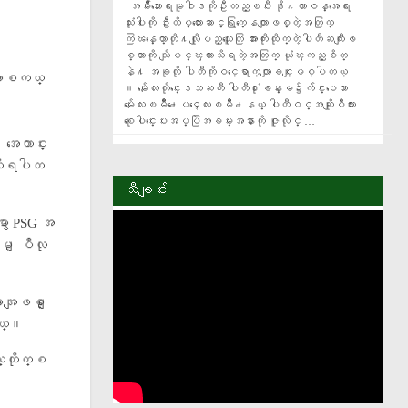
  အမ်ဳိးသားေရးမူဝါဒကိုဦးတည္ၿပီး ဒို႔တာဝန္အေရး
သံုးပါးကို ဦးထိပ္ထားေဆာင္ရြက္ေနတာျဖစ္တဲ့အတြက္ 
ကြၽန္ေတာ္တို႔လိုျပည္သူေတြ အားကိုးထိုက္တဲ့ပါတီႀကီးျဖ
စ္တာကို သိျမင္ၾကားသိရတဲ့အတြက္ ယံုၾကည္စိတ္
နဲ႔ အခုလို ပါတီကိုဝင္ေရာက္လာျခင္းျဖစ္ပါတယ္​
ါဗာစကယ္
။ မႏၲေလးတိုင္းေဒသႀကီး ပါတီ႐ံုးခန္းမ၌က်င္းပေသာ 
မႏၲေလးၿမိဳ႕ေပၚေလးၿမိဳ႕နယ္ ပါတီဝင္အဆုိျပဳလႊာ
စုေပါင္းေပးအပ္ပြဲအခမ္းအနားကုိ ဇူလိုင္ …
အေကာင္း
 သိရပါတ
သီချင်း
မွာ PSG အ
္ ျပဳလု
းအျဖစ္ ေျ
တယ္။
္တိုက္စ