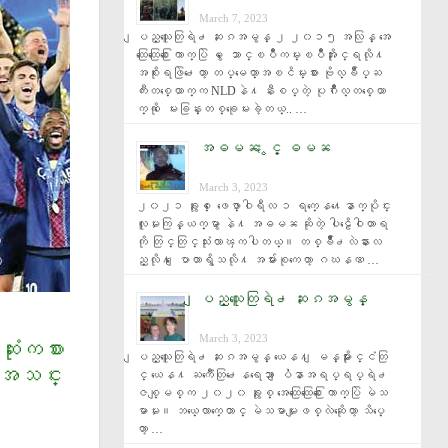
March 7, 2023
ျပည္သူေတြရဲ႕ ဆႏၵအမွန္ ၂ ၂၀၁၅ အလြန္ အေ
ထြေထြေ႐ြးေကာက္ပြဲ မွ ေသာင္ၿပိဳကမ္းၿပိဳအႏိုင္ရလို႔ 
အစိုးရဖြဲ႕ေတာ့ တပ္မေတာ္အၿငိမ္းစား ဗိုလ္ခ်ဳပ္ႀ
ကီးတစ္ေယာက္က NLDနဲ႔ နီးစပ္တဲ့ ပုဂၢိဳလ္တစ္ေယာ
က္ကို ေမးခြန္းတစ္ခုေမးခဲ့တယ္.. …
အဓမၼ ႏွင့္ ဓမၼ
March 3, 2023
၂၀၂၁ ခုႏွစ္ ေဖေဖာ္ဝါရီလ ၁ ရက္ေန႔ေနာက္ပိုင္း 
လူမႈကြန္ယက္မွာ နဲ႔ အဓမၼ ဆိုတဲ့ ပါဠိေဝါဟာရ
ကို တြင္တြင္သုံးလာၾကပါတယ္။ တစ္ခ်ိဳ႕လဲနားလ
ည္လို႔ ေျပာတာရွိသလို႔ အမ်ားစုကေတာ့ ဂဃနဏ …
ျပည္သူေတြရဲ႕ ဆႏၵအမွန္
March 3, 2023
ံးကစား
ျပည္သူေတြရဲ႕ ဆႏၵအမွန္ ယေန႔ ျမန္မာႏိုင္ငံတြ
းအသင္း
င္ ယေန႔ ႀကဳံေတြ႕ေနရေသာ ျပႆနာအရပ္ရပ္ရဲ႕ 
ဇစ္ျမစ္က ၂၀၂၀ ခုႏွစ္ အေထြေထြေ႐ြးေကာက္ပြဲ မဲသ
မာမႈ။ ဘယ္ေလာက္ေတာင္ မဲသမာမႈျဖစ္လဲဆိုေတာ့ သိပ္ေ
တာ့ …