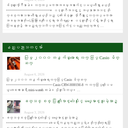
ခ်စ္သူေဂ်ာ္ဂ်ီနာနဲ႔ လက္ထပ္မဂၤလာအခမ္းအနားက်င္းပမယ့္ စီေရာ္နယ္ဒို 
======================= ေပၚတူဂီအသင္းႏွင့္ အယ္နာဆာအသင္း တို
က္စစ္ကစားသမား စီေရာ္နယ္ဒိုသည္ ၎၏ခ်စ္သူ ေဂ်ာ္ဂ်ီနာႏွင့္လက္ထပ္မဂၤလာ
အခမ္းအနားကို ၎ေမြးဖြားႀကီးျပင္းရာ ဇာတိရပ္ေျမ ေပၚတူဂီႏိုင္ငံရွိ မာဒိုင္ရာ
ကြၽန္းစု၌ လာမည့္ရက္သတၱပတ္အတြင္းက်င္းပမည္ျဖစ္ေၾကာင္း …
နည္းပညာသတင္းမ်ား
ယြမ္ ၂၀၀၀ တန္ က်န္းမာေရး လက္ စြပ္ Casio မိတ္
ဆက္
August 6, 2026
ယြမ္ ၂၀၀၀ တန္ က်န္းမာေရးလက္စြပ္ Casio မိတ္ဆက္ 
======================= Casio CRW-H001M-8 က လက္စြပ္ဆိုေပမ
ယ့္ အေသးစားနာရီ mini-watch ေလးနဲ႔ ပိုတူပါတယ္။ …
ေခတ္သစ္ စစ္ ပြဲ ကိုေျပာင္းလဲေပးႏိုင္မယ့္ေမာင္းသူမဲ့ယာဥ္
August 3, 2026
ေခတ္သစ္စစ္ပြဲကိုေျပာင္းလဲေပးႏိုင္မယ့္ေမာင္းသူမဲ့ယာဥ္ 
===================== အေမရိကန္ၾကည္းတပ္ရဲ႕တိုက္ခိုက္ေရးစြ
မ္းပကားကို တိုးျမႇင့္ေပးႏိုင္ေစမယ့္အျပင္ ေခတ္သစ္စစ္ပြဲကိုပါေျပာင္းလဲေပးႏိုင္မ