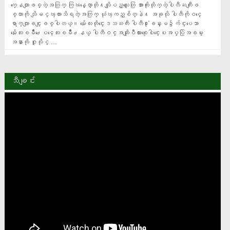
က္ေနတာျဖစ္တဲ့အတြက္ ကြၽန္ေတာ္တို႔လိုျပည္သူေတြ အားကိုးထိုက္တဲ့ပါတီႀကီးျဖ
စ္တာကို သိျမင္ၾကားသိရတဲ့အတြက္ ယံုၾကည္စိတ္နဲ႔ အခုလို ပါတီကိုဝင္ေ
ရာက္လာျခင္းျဖစ္ပါတယ္​။ မႏၲေလးတိုင္းေဒသႀကီး ပါတီ႐ံုးခန္းမ၌က်င္းပေသာ 
မႏၲေလးၿမိဳ႕ေပၚေလးၿမိဳ႕နယ္ ပါတီဝင္အဆုိျပဳလႊာစုေပါင္းေပးအပ္ပြဲအခမ္း
အနားကုိ ဇူလိုင္ …
သီချင်း