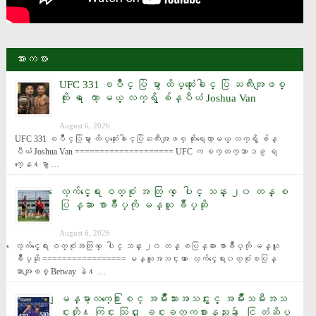
အားကစား
UFC 331 ၿပိဳင္ ပြဲ မွာ ထိပ္ဆုံးေခါင္ ပြဲ ႀကီးအျဖစ္
ထိုး ရ ေတာ့ မယ့္ လက္ရွိ ခ်န္ပီယံ ‌Joshua Van
August 6, 2026
UFC 331 ၿပိဳင္ပြဲမွာ ထိပ္ဆုံးေခါင္ပြဲႀကီးအျဖစ္ ထိုးရေတာ့မယ့္ လက္ရွိ ခ်န္
ပီယံ ‌Joshua Van ==================== UFC က စက္တက္ဘာ ၁၉ ရ
က္ေန႔မွာ …
ေလ့က်င့္ေရး ဝတ္စုံ အ တြ က္ ေပါင္ သန္း ၂၀ တန္ စ
ပြ န္ဆာ စာခ်ဳပ္ကို မန္ယူ ခ်ဳပ္ဆို
August 6, 2026
ေလ့က်င့္ေရး ဝတ္စုံအတြက္ ေပါင္ သန္း ၂၀ တန္ စပြန္ဆာ စာခ်ဳပ္ကို မန္ယူ 
ခ်ဳပ္ဆို ================= မန္ယူအသင္းဟာ ေလ့က်င့္ေရး၀တ္စုံစပြန္
ဆာအျဖစ္ Betway နဲ႔ …
ျမန္မာ့လက္ေ႐ြးစင္ အမ်ိဳးသားအသင္းႏွင့္ အမ်ိဳးသမီးအသ
င္းတို႔ ကြင္း သြင္း ျခင္းခတ္ကစားနည္း၌ ေငြ တံဆိပ္