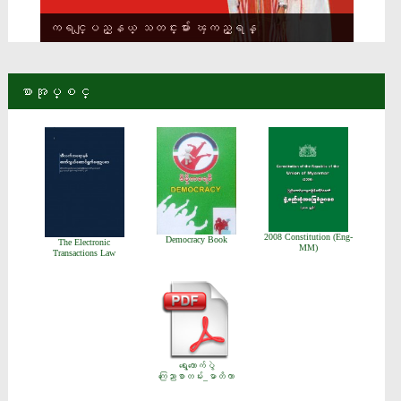
ကရင္ျပည္နယ္ သတင္းမ်ား ၾကည့္ရန္
စာအုပ္စင္
2008 Constitution (Eng-
Democracy Book
The Electronic
MM)
Transactions Law
ရွေးကောက်ပွဲ
ကြေညာစာတမ်း_မာတိကာ