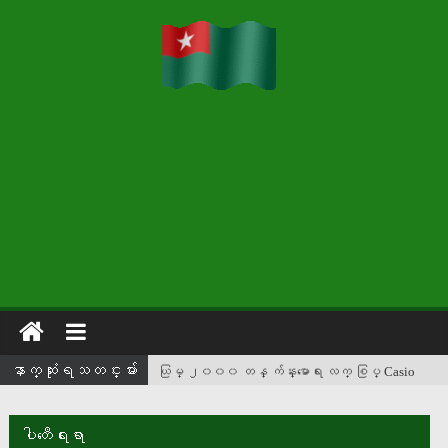
ေနာက္ဆံုးရသတင္းမ်ား
ယြမ္ ၂၀၀၀ တန္ က်န္းမာေရး လက္ စြပ္ Casio
မိတ္ဆက္
ႏိုင္ငံေတာ္သမၼတ ထိုင္းႏိုင္ငံသို႔ ေရာက္ရွိ
ပါတီေရးရာ