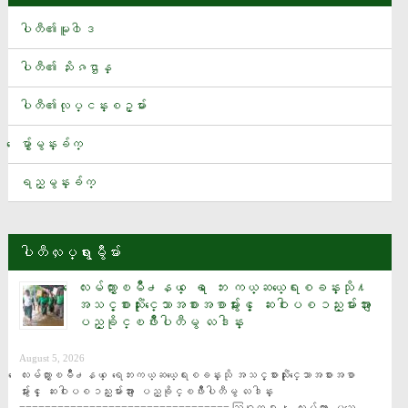
ေလ့က်င့္ေရး ဝတ္စုံ အ တြ က္ ေပါင္ သန္း ၂၀ တန္ စ ပြ န္ဆာ စာခ်ဳပ္ကို မ
ပါတီ၏မူ၀ါဒ
န္ယူ ခ်ဳပ္ဆို
ျမန္မာ့လက္ေ႐ြးစင္ အမ်ိဳးသားအသင္းႏွင့္ အမ်ိဳးသမီးအသင္းတို႔ ကြင္း သြင္း ျခ
ပါတီ၏ သႏိၷဌာန္
င္းခတ္ကစားနည္း၌ ေငြ တံဆိပ္ဆုမ်ားအသီးသီး ဆြတ္ခူး
ပါတီ၏လုပ္ငန္းစဥ္မ်ား
ေလးမ်က္ႏွာၿမိဳ႕နယ္ ေရ ေဘး ကယ္ဆယ္ေရးစခန္းသို႔ အသင့္စားသုံးႏိုင္ေသာအစား
အစာမ်ားႏွင့္ ေဆးဝါးပစၥည္းမ်ားအား ျပည္ခိုင္ၿဖိဳးပါတီမွ လႉဒါန္း
ေမွ်ာ္မွန္းခ်က္
ေရႀကီးနစ္ျမဳပ္မႈဒဏ္ခံရသည့္ ေက်း႐ြာမ်ားရွိ ျပည္သူမ်ားအား ျပည္ခိုင္ၿဖိဳး
ရည္မွန္းခ်က္
ပါတီက ကူညီေထာက္ပံ့
ေတာင္ကိုရီးယားမွာ အပူလႈိင္းေၾကာင့္ ေသဆုံးသူ ၁၉ ဦးအထိရွိလာ
ေလးမ်က္ႏွာ ျပည္သူ႔လႊတ္ေတာ္ကိုယ္စားလွယ္ ဦးျမင့္စိုး၊ (ျမင့္စိုး-နတလ) ၊
ပါတီလႈပ္ရွားမွဳမ်ား
ေရ ေဘး သင့္ေနေသာ ၿမိဳ႕ေပၚ ရပ္ ကြက္ မ်ားကို လိုက္လံၾကည့္ရႈ။
ေလးမ်က္ႏွာၿမိဳ႕နယ္ ေရ ေဘး ကယ္ဆယ္ေရးစခန္းသို႔
ျပည္ခိုင္ၿဖိဳးပါတီဒုဥကၠ႒မွ ဝါဆိုသကၤန္းႏွင့္ လႉ ဖြယ္ ဝတၳဳအစုစုတို႔
အသင့္စားသုံးႏိုင္ေသာအစားအစာမ်ားႏွင့္ ေဆးဝါးပစၥည္းမ်ားအား ျ
ကပ္လႉ
ပည္ခိုင္ၿဖိဳးပါတီမွ လႉဒါန္း
UFC 331 ၿပိဳင္ ပြဲ မွာ ထိပ္ဆုံးေခါင္ ပြဲ ႀကီးအျဖစ္ ထိုး ရ ေတာ့ မယ့္ လက္ရွိ
August 5, 2026
ခ်န္ပီယံ ‌Joshua Van
ေလးမ်က္ႏွာၿမိဳ႕နယ္ ေရေဘးကယ္ဆယ္ေရးစခန္းသို အသင့္စားသုံးႏိုင္ေသာအစားအစာ
မ်ားႏွင့္ ေဆးဝါးပစၥည္းမ်ားအား ျပည္ခိုင္ၿဖိဳးပါတီမွ လႉဒါန္း 