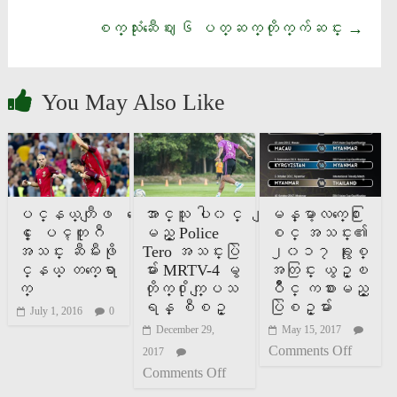
စက္သုံးဆီေဈး ၆ ပတ္ဆက္တိုက္က်ဆင္း
→
You May Also Like
ပင္နယ္တီျဖ
ေအာင္သူ ပါ၀င္
ျမန္မာ့လက္ေ႐ြး
င့္ ေပၚတူဂီ
မည့္ Police
စင္ အသင္း၏
အသင္း ဆီမီးဖို
Tero အသင္းပြဲ
၂၀၁၇ ခုႏွစ္
င္နယ္ တက္ေရာ
မ်ား MRTV-4 မွ
အတြင္း ယွဥ္ၿ
က္
တိုက္႐ိုက္ျပသ
ပိဳင္ ကစားမည့္
ရန္ စီစဥ္
ပြဲစဥ္မ်ား
July 1, 2016
0
December 29,
May 15, 2017
Comments Off
2017
Comments Off