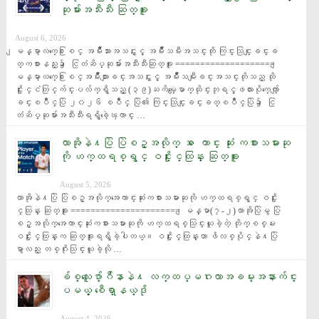
ဆုမ်ားအသီးသီး ဆြတ္ခူး
August 6, 2026
ျမန္မာ့လက္ေ႐ြးစင္ အမ်ိဳးသားအသင္းႏွင့္ အမ်ိဳးသမီးအသင္းတို ကြင္းသြင္းျခင္းခ
တ္ကစားနည္း၌ ေငြတံဆိပ္ဆုမ်ားအသီးသီးဆြတ္ခူး ==================== ျ
မန္မာ့လက္ေ႐ြးစင္အမ်ိဳးသားျခင္းအသင္းႏွင့္ အမ်ိဳးသမီးျခင္းအသင္းတိုသည္ ထို
င္းႏိုင္ငံတြင္က်င္းပလ်က္ရွိသည့္ (၃၉)ႀကိမ္ေျမာက္ထိုင္းဘုရင့္ဖလားပိုက္ေက်ာ္ျ
ခင္းၿပိဳင္ပြဲ ၂၀၂၆ ၿပိဳင္ ပြဲ၏ ကြင္းသြင္းျခင္းခတ္ၿပိဳင္ပြဲ၌ ေငြ
တံဆိပ္ဆုမ်ားအသီးသီးရရွိခဲ့ေၾကာင္း …
လာအိုနဲ႔ပြဲ ပြဲစဥ္အလိုက္ အ ေကာင္း ဆုံး ကစားသမားဆု
ကို ဟက္ထရစ္ရွင္ ဝင္းႏိုင္ထြန္း ဆြတ္ခူး
August 5, 2026
လာအိုနဲ႔ပြဲ ပြဲစဥ္အလိုက္အေကာင္းဆုံးကစားသမားဆုကို ဟက္ထရစ္ရွင္ ဝင္းႏို
င္ထြန္း ဆြတ္ခူး ====================== ျမန္မာ(၇-၂)လာအိုပြဲမွ ပြဲ
စဥ္အလိုက္အေကာင္းဆုံးကစားသမားဆုကို ဟက္ထရစ္သြင္းယူခဲ့တဲ့ တိုက္စစ္မႉး 
ဝင္းႏိုင္ထြန္းက ဆြတ္ခူးရရွိခဲ့ပါတယ္။ ဝင္းႏိုင္ထြန္းဟာ ဖိလစ္ပိုင္နဲ႔ပြဲ
မွာလည္း တစ္ဂိုးသြင္းယူခဲ့လို …
ခ်စ္သူေဂ်ာ္ဂ်ီနာနဲ႔ လက္ထပ္မဂၤလာအခမ္းအနားက်င္း
ပမယ့္ စီေရာ္နယ္ဒို
August 4, 2026