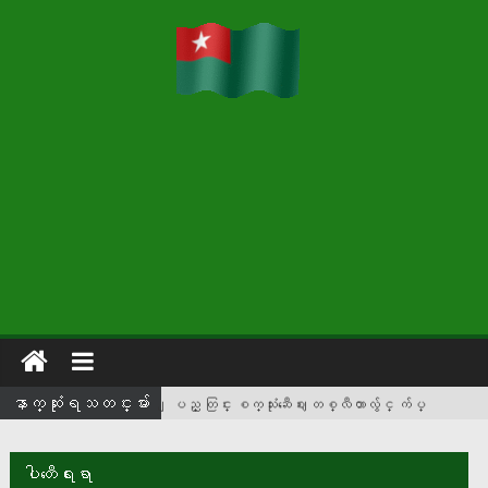
ေနာက္ဆံုးရသတင္းမ်ား
ျပည္ တြင္း စက္သုံးဆီေဈး တစ္လီတာလွ်င္ က်ပ္
၁၇၀ မွ ၂၆၅ အထိ ျမင့္တက္
တစ္လကို လူတူစက္႐ုပ္ ၁၀၀၀ ထုတ္လုပ္မယ့္ မစ္ဆူဘီရွီ
ပါတီေရးရာ