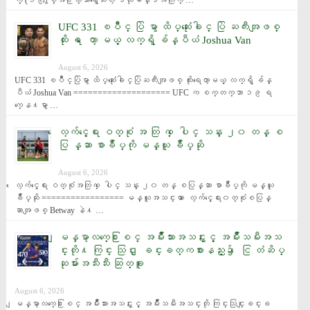
က္ (၁၉)ႏွစ္အ႐ြယ္သာရွိေသးတဲ့ ဒီယိုမန္ဒီအတြက္ …
UFC 331 ၿပိဳင္ ပြဲ မွာ ထိပ္ဆုံးေခါင္ ပြဲ ႀကီးအျဖစ္
ထိုး ရ ေတာ့ မယ့္ လက္ရွိ ခ်န္ပီယံ ‌Joshua Van
August 6, 2026
UFC 331 ၿပိဳင္ပြဲမွာ ထိပ္ဆုံးေခါင္ပြဲႀကီးအျဖစ္ ထိုးရေတာ့မယ့္ လက္ရွိ ခ်န္
ပီယံ ‌Joshua Van ==================== UFC က စက္တက္ဘာ ၁၉ ရ
က္ေန႔မွာ …
ေလ့က်င့္ေရး ဝတ္စုံ အ တြ က္ ေပါင္ သန္း ၂၀ တန္ စ
ပြ န္ဆာ စာခ်ဳပ္ကို မန္ယူ ခ်ဳပ္ဆို
August 6, 2026
ေလ့က်င့္ေရး ဝတ္စုံအတြက္ ေပါင္ သန္း ၂၀ တန္ စပြန္ဆာ စာခ်ဳပ္ကို မန္ယူ 
ခ်ဳပ္ဆို ================= မန္ယူအသင္းဟာ ေလ့က်င့္ေရး၀တ္စုံစပြန္
ဆာအျဖစ္ Betway နဲ႔ …
ျမန္မာ့လက္ေ႐ြးစင္ အမ်ိဳးသားအသင္းႏွင့္ အမ်ိဳးသမီးအသ
င္းတို႔ ကြင္း သြင္း ျခင္းခတ္ကစားနည္း၌ ေငြ တံဆိပ္
ဆုမ်ားအသီးသီး ဆြတ္ခူး
August 6, 2026
ျမန္မာ့လက္ေ႐ြးစင္ အမ်ိဳးသားအသင္းႏွင့္ အမ်ိဳးသမီးအသင္းတို ကြင္းသြင္းျခင္းခ