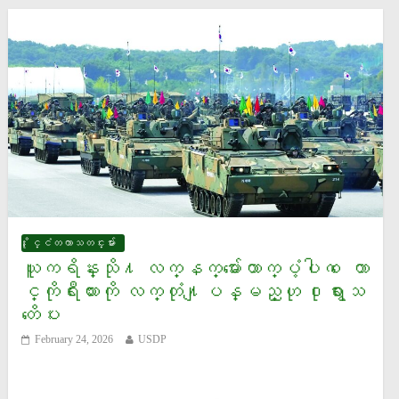
ႏိုင္ငံတကာသတင္းမ်ား
ယူကရိန္းသို႔ လက္နက္မ်ားေထာက္ပံ့ပါက ေတာ
င္ကိုရီးယားကို လက္တုံ႔ျပန္မည္ဟု ႐ုရွားသ
တိေပး
February 24, 2026
USDP