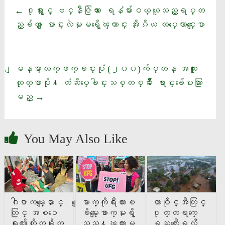
႐ုရွားႏွင့္ ဗင္နီဇြဲလား ေရနံမ်ားဝယ္ယူသည့္ရပ္တ
←
ည္ခ်က္ ေျပာင္းလဲမႈမရွိေၾကာင္း အိႏၵိယ ထပ္ေလာင္းေျပာ
ျမန္မာ့လက္ဖက္ခင္းပုံ (၂၀၀)က်ပ္တန္ အထူး
ထုတ္စာပို႔ တံဆိပ္ေခါင္းသစ္တစ္မ်ိဳး ေရာင္းခ်ေပးသြား
မည္
→
You May Also Like
ဂါဇာကမ္းေျမႇာင္
ေျမာက္ကိုရီးယားၿ
ဟာဝိုင္အီတြင္
တြင္ အစၥေ
ခိမ္းေျခာက္မႈရွိ
႐ုတ္တရက္ေ
ရး၏တိုက္ခိုက္
သည္႔ၾကားမွ
ရႀကီးေရလွ်ံ