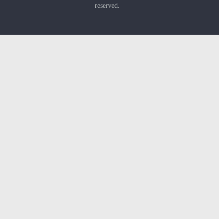
reserved.