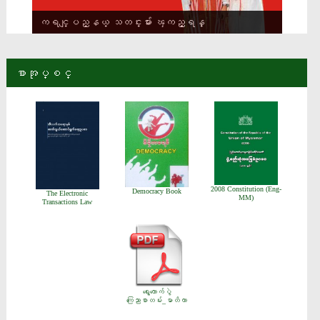
ကရင္ျပည္နယ္ သတင္းမ်ား ၾကည့္ရန္
စာအုပ္စင္
2008 Constitution (Eng-
Democracy Book
The Electronic
MM)
Transactions Law
ရွေးကောက်ပွဲ
ကြေညာစာတမ်း_မာတိကာ