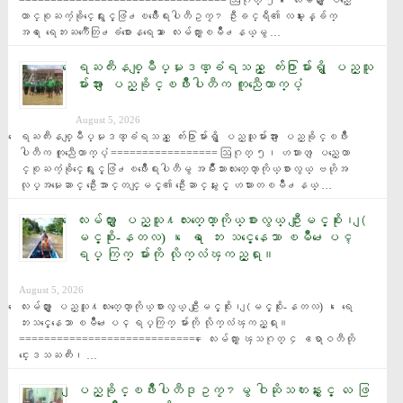
================================= ဩဂုတ္ ၅၊ ေလးမ်က္ႏွာ ျပည္ေ
ထာင္စုႀကံ့ခိုင္ေရးႏွင့္ဖြံ႕ၿဖိဳးေရးပါတီဥကၠ႒ ဦးခင္ရီ၏ လမ္းၫႊန္ခ်က္
အရ ေရေဘးႀကဳံေတြ႕ခံစားေနရေသာ ေလးမ်က္ႏွာၿမိဳ႕နယ္မွ …
ေရႀကီးနစ္ျမဳပ္မႈဒဏ္ခံရသည့္ ေက်း႐ြာမ်ားရွိ ျပည္သူ
မ်ားအား ျပည္ခိုင္ၿဖိဳးပါတီက ကူညီေထာက္ပံ့
August 5, 2026
ေရႀကီးနစ္ျမဳပ္မႈဒဏ္ခံရသည့္ ေက်း႐ြာမ်ားရွိ ျပည္သူမ်ားအား ျပည္ခိုင္ၿဖိဳး
ပါတီက ကူညီေထာက္ပံ့ ================= ဩဂုတ္ ၅၊ ဟသၤာတ ျပည္ေထာ
င္စုႀကံ့ခိုင္ေရးႏွင့္ဖြံ႕ၿဖိဳးေရးပါတီမွ အမ်ိဳးသားလႊတ္ေတာ္ကိုယ္စားလွယ္ ဗဟိုအ
လုပ္အမႈေဆာင္ ဦးေအာင္တင္ျမင့္၏ ဦးေဆာင္မႈႏွင့္ ဟသၤာတၿမိဳ႕နယ္ …
ေလးမ်က္ႏွာ ျပည္သူ႔လႊတ္ေတာ္ကိုယ္စားလွယ္ ဦးျမင့္စိုး၊ (ျ
မင့္စိုး-နတလ) ၊ ေရ ေဘး သင့္ေနေသာ ၿမိဳ႕ေပၚ
ရပ္ ကြက္ မ်ားကို လိုက္လံၾကည့္ရႈ။
August 5, 2026
ေလးမ်က္ႏွာ ျပည္သူ႔လႊတ္ေတာ္ကိုယ္စားလွယ္ ဦးျမင့္စိုး၊ (ျမင့္စိုး-နတလ) ၊ ေရေ
ဘးသင့္ေနေသာ ၿမိဳ႕ေပၚ ရပ္ကြက္ မ်ားကို လိုက္လံၾကည့္ရႈ။ 
============================= ေလးမ်က္ႏွာ ၾသဂုတ္ ၄ ဧရာဝတီတို
င္းေဒသႀကီး၊ …
ျပည္ခိုင္ၿဖိဳးပါတီဒုဥကၠ႒မွ ဝါဆိုသကၤန္းႏွင့္ လႉ ဖြ