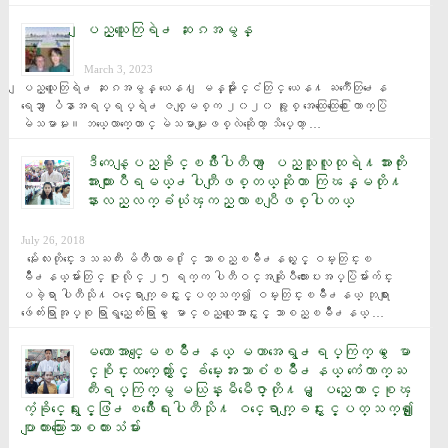
ျပည္သူေတြရဲ႕ ဆႏၵအမွန္
March 3, 2023
ျပည္သူေတြရဲ႕ ဆႏၵအမွန္ ယေန႔ ျမန္မာႏိုင္ငံတြင္ ယေန႔ ႀကဳံေတြ႕ေန
ရေသာ ျပႆနာအရပ္ရပ္ရဲ႕ ဇစ္ျမစ္က ၂၀၂၀ ခုႏွစ္ အေထြေထြေ႐ြးေကာက္ပြဲ 
မဲသမာမႈ။ ဘယ္ေလာက္ေတာင္ မဲသမာမႈျဖစ္လဲဆိုေတာ့ သိပ္ေတာ့ …
ဒီကေန့ျပည္ခုိင္ၿဖိဳးပါတီဟာ ျပည္သူလူထုရဲ႔အားကိုး
အားထားျပဳရမယ္႕ပါတီျဖစ္တယ္ဆိုတာ ကြၽန္မတို႔
နားလည္လက္ခံယုံၾကည္လာၿပီျဖစ္ပါတယ္
July 26, 2018
  မႏၲေလးတိုင္းေဒသႀကီး မိတီၴလာခ႐ိုင္ သာစည္ၿမိဳ႕နယ္ႏွင့္ ဝမ္းတြင္းၿ
မိဳ႕နယ္မ်ားတြင္ ဇူလိုင္ ၂၅ ရက္က ပါတီဝင္အဆိုျပဳလႊာေပးအပ္ပြဲမ်ားက်င္း
ပခဲ့ရာ ပါတီသို႔ဝင္ေရာက္ျခင္းႏွင့္ပတ္သက္၍ ဝမ္းတြင္းၿမိဳ႕နယ္ ဘုရားျ
ဖဴေက်းရြာအုပ္စု ရြာရွည္ေက်းရြာမွ ေမာင္စည္သူေအာင္ႏွင့္ သာစည္ၿမိဳ႕နယ္ …
မဟာေအာင္ေျမၿမိဳ႕နယ္ မဟာအေရွ႕ရပ္ကြက္မွ ေမာ
င္စုိင္းထက္ေက်ာ္ႏွင့္ ခ်မ္းေအးသာစံၿမိဳ႕နယ္ ကံေကာက္ႀ
ကီးရပ္ကြက္မွ မယြန္းမီမီေဇာ္တုိ႔မွ ျပည္ေထာင္စုၾ
ကံ့ခုိင္ေရးႏွင့္ဖြံ႕ၿဖိဳးေရးပါတီသုိ႔ ဝင္ေရာက္ျခင္းႏွင့္ပတ္သက္၍ ​ေျ
ပာျကားသြား​ေသာစကားသံမ်ား