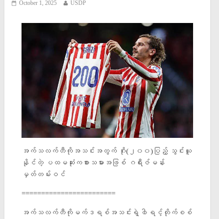
October 1, 2025
USDP
အက်သလက်တီကိုအသင်းအတွက် ဂိုး(၂၀၀)ပြည့် သွင်းယူ
နိုင်တဲ့ ပထမဆုံးကစားသမားအဖြစ် ဂရီးဇ်မန်း
မှတ်တမ်းဝင်
========================
အက်သလက်တီကိုမက်ဒရစ်အသင်းရဲ့ ၀ါရင့်တိုက်စစ်