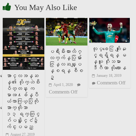
You May Also Like
လုပ္ခေငြ တုိးျမႇ
ပရီးမီးယားလိဂ္
င့္ရရွိရန္ မ
လက္က်န္ပြဲမ်ား
န္ယူ ဂိုးသမား
ဇြန္လဆန္းျပ
ဒီဂီယာ လိုလားေန
န္စရန္ စီစ
ေအာင္လအန္ဆ
January 18, 2019
ဥ္
န္၏ လိုက္ဟဲဗီး
Comments Off
April 1, 2020
ဝိတ္တန္း က
Comments Off
မာၻ႔ခ်န္ပီ
ယံကာကြယ္ပြဲကို
ေအာက္တိုဘာ
၁၃ ရက္တြင္
ဂ်ပန္ႏိုင္ငံ၌
က်င္းပမည္
August 27, 2019