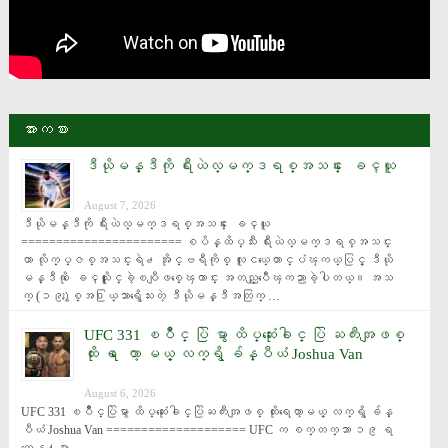
အားကစား
ဒီယိုမန္ဒီကို ရီးယဲလ္မက္ဒရစ္အသင္း ေခၚယူ
August 7, 2026
ဒီယိုမန္ဒီကို ရီးယဲလ္မက္ဒရစ္အသင္း ေခၚယူ 
======================= စပိန္ထိပ္သီး ရီးယဲလ္မက္ဒရစ္အသင္း
ဟာ လိုက္ပ္ဇစ္အသင္းရဲ႕ အိုင္ဗရီကိုစ္ လူငယ္ေတာင္ပံၾကယ္ပြင့္ ဒီယို
မန္ဒီကို ေခၚယူႏိုင္ခဲ့ၿပီျဖစ္ေၾကာင္း အတည္ျပဳေၾကညာခဲ့ပါတယ္။ အသ
က္ (၁၉)ႏွစ္အ႐ြယ္သာရွိေသးတဲ့ ဒီယိုမန္ဒီအတြက္ …
UFC 331 ၿပိဳင္ ပြဲ မွာ ထိပ္ဆုံးေခါင္ ပြဲ ႀကီးအျဖစ္
ထိုး ရ ေတာ့ မယ့္ လက္ရွိ ခ်န္ပီယံ ‌Joshua Van
August 6, 2026
UFC 331 ၿပိဳင္ပြဲမွာ ထိပ္ဆုံးေခါင္ပြဲႀကီးအျဖစ္ ထိုးရေတာ့မယ့္ လက္ရွိ ခ်န္
ပီယံ ‌Joshua Van ==================== UFC က စက္တက္ဘာ ၁၉ ရ
က္ေန႔မွာ …