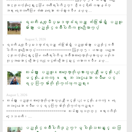
================================= ဩဂုတ္ ၅၊ ေလးမ်က္ႏွာ ျပည္ေ
ထာင္စုႀကံ့ခိုင္ေရးႏွင့္ဖြံ႕ၿဖိဳးေရးပါတီဥကၠ႒ ဦးခင္ရီ၏ လမ္းၫႊန္ခ်က္
အရ ေရေဘးႀကဳံေတြ႕ခံစားေနရေသာ ေလးမ်က္ႏွာၿမိဳ႕နယ္မွ …
ေရႀကီးနစ္ျမဳပ္မႈဒဏ္ခံရသည့္ ေက်း႐ြာမ်ားရွိ ျပည္သူ
မ်ားအား ျပည္ခိုင္ၿဖိဳးပါတီက ကူညီေထာက္ပံ့
August 5, 2026
ေရႀကီးနစ္ျမဳပ္မႈဒဏ္ခံရသည့္ ေက်း႐ြာမ်ားရွိ ျပည္သူမ်ားအား ျပည္ခိုင္ၿဖိဳး
ပါတီက ကူညီေထာက္ပံ့ ================= ဩဂုတ္ ၅၊ ဟသၤာတ ျပည္ေထာ
င္စုႀကံ့ခိုင္ေရးႏွင့္ဖြံ႕ၿဖိဳးေရးပါတီမွ အမ်ိဳးသားလႊတ္ေတာ္ကိုယ္စားလွယ္ ဗဟိုအ
လုပ္အမႈေဆာင္ ဦးေအာင္တင္ျမင့္၏ ဦးေဆာင္မႈႏွင့္ ဟသၤာတၿမိဳ႕နယ္ …
ေလးမ်က္ႏွာ ျပည္သူ႔လႊတ္ေတာ္ကိုယ္စားလွယ္ ဦးျမင့္စိုး၊ (ျ
မင့္စိုး-နတလ) ၊ ေရ ေဘး သင့္ေနေသာ ၿမိဳ႕ေပၚ
ရပ္ ကြက္ မ်ားကို လိုက္လံၾကည့္ရႈ။
August 5, 2026
ေလးမ်က္ႏွာ ျပည္သူ႔လႊတ္ေတာ္ကိုယ္စားလွယ္ ဦးျမင့္စိုး၊ (ျမင့္စိုး-နတလ) ၊ ေရေ
ဘးသင့္ေနေသာ ၿမိဳ႕ေပၚ ရပ္ကြက္ မ်ားကို လိုက္လံၾကည့္ရႈ။ 
============================= ေလးမ်က္ႏွာ ၾသဂုတ္ ၄ ဧရာဝတီတို
င္းေဒသႀကီး၊ …
ျပည္ခိုင္ၿဖိဳးပါတီဒုဥကၠ႒မွ ဝါဆိုသကၤန္းႏွင့္ လႉ ဖြ