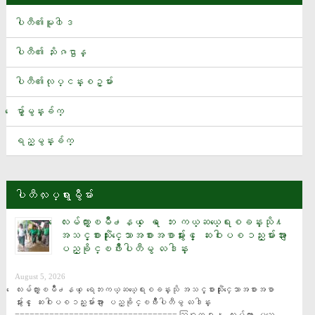
UFC 331 ၿပိဳင္ ပြဲ မွာ ထိပ္ဆုံးေခါင္ ပြဲ ႀကီးအျဖစ္ ထိုး ရ ေတာ့ မယ့္ လက္ရွိ
ပါတီ၏မူ၀ါဒ
ခ်န္ပီယံ ‌Joshua Van
ယြမ္ ၂၀၀၀ တန္ က်န္းမာေရး လက္ စြပ္ Casio မိတ္ဆက္
ပါတီ၏ သႏိၷဌာန္
ႏိုင္ငံေတာ္သမၼတ ထိုင္းႏိုင္ငံသို႔ ေရာက္ရွိ
ပါတီ၏လုပ္ငန္းစဥ္မ်ား
ေလ့က်င့္ေရး ဝတ္စုံ အ တြ က္ ေပါင္ သန္း ၂၀ တန္ စ ပြ န္ဆာ စာခ်ဳပ္ကို မ
န္ယူ ခ်ဳပ္ဆို
ေမွ်ာ္မွန္းခ်က္
ျမန္မာ့လက္ေ႐ြးစင္ အမ်ိဳးသားအသင္းႏွင့္ အမ်ိဳးသမီးအသင္းတို႔ ကြင္း သြင္း ျခ
ရည္မွန္းခ်က္
င္းခတ္ကစားနည္း၌ ေငြ တံဆိပ္ဆုမ်ားအသီးသီး ဆြတ္ခူး
ေလးမ်က္ႏွာၿမိဳ႕နယ္ ေရ ေဘး ကယ္ဆယ္ေရးစခန္းသို႔ အသင့္စားသုံးႏိုင္ေသာအစား
အစာမ်ားႏွင့္ ေဆးဝါးပစၥည္းမ်ားအား ျပည္ခိုင္ၿဖိဳးပါတီမွ လႉဒါန္း
ပါတီလႈပ္ရွားမွဳမ်ား
ေရႀကီးနစ္ျမဳပ္မႈဒဏ္ခံရသည့္ ေက်း႐ြာမ်ားရွိ ျပည္သူမ်ားအား ျပည္ခိုင္ၿဖိဳး
ေလးမ်က္ႏွာၿမိဳ႕နယ္ ေရ ေဘး ကယ္ဆယ္ေရးစခန္းသို႔
ပါတီက ကူညီေထာက္ပံ့
အသင့္စားသုံးႏိုင္ေသာအစားအစာမ်ားႏွင့္ ေဆးဝါးပစၥည္းမ်ားအား ျ
ဒီယိုမန္ဒီကို ရီးယဲလ္မက္ဒရစ္အသင္း ေခၚယူ
ပည္ခိုင္ၿဖိဳးပါတီမွ လႉဒါန္း
August 5, 2026
ေလးမ်က္ႏွာၿမိဳ႕နယ္ ေရေဘးကယ္ဆယ္ေရးစခန္းသို အသင့္စားသုံးႏိုင္ေသာအစားအစာ
မ်ားႏွင့္ ေဆးဝါးပစၥည္းမ်ားအား ျပည္ခိုင္ၿဖိဳးပါတီမွ လႉဒါန္း 