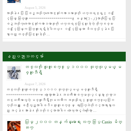
August 5, 2026
လာအိုနဲ႔ပြဲ ပြဲစဥ္အလိုက္အေကာင္းဆုံးကစားသမားဆုကို ဟက္ထရစ္ရွင္ ဝင္းႏို
င္ထြန္း ဆြတ္ခူး ====================== ျမန္မာ(၇-၂)လာအိုပြဲမွ ပြဲ
စဥ္အလိုက္အေကာင္းဆုံးကစားသမားဆုကို ဟက္ထရစ္သြင္းယူခဲ့တဲ့ တိုက္စစ္မႉး 
ဝင္းႏိုင္ထြန္းက ဆြတ္ခူးရရွိခဲ့ပါတယ္။ ဝင္းႏိုင္ထြန္းဟာ ဖိလစ္ပိုင္နဲ႔ပြဲ
မွာလည္း တစ္ဂိုးသြင္းယူခဲ့လို …
နည္းပညာသတင္းမ်ား
တစ္လကို လူတူစက္႐ုပ္ ၁၀၀၀ ထုတ္လုပ္မယ့္ မ
စ္ဆူဘီရွီ
August 7, 2026
တစ္လကို လူတူစက္႐ုပ္ ၁၀၀၀ ထုတ္လုပ္မယ့္ မစ္ဆူဘီရွီ 
================== ေမာ္ေတာ္ကားနဲ႔အႀကီးစားစက္မႈလုပ္ငန္းမွာ ဂုဏ္သ
တင္းႀကီးမားလွတဲ့ မစ္ဆူဘီရွီကုမၸဏီက အခုဆိုရင္ လူတူစက္႐ုပ္ေတြဘ
က္ကိုလည္း ေျခဦးလွည့္လာပါၿပီ။လူတူစက္႐ုပ္ ေဈးကြက္ထဲကိုဝင္လာရာမွာလ
ည္း အင္နဲ႔အားနဲ႔ဆိုသလိုဝင္လာတာပါ။ ဘာေၾကာင့္လဲဆိုေတာ့ …
ယြမ္ ၂၀၀၀ တန္ က်န္းမာေရး လက္ စြပ္ Casio မိတ္
ဆက္