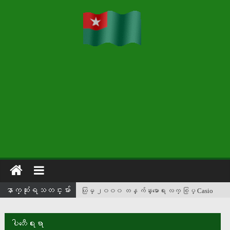
ေနာက္ဆံုးရသတင္းမ်ား
ယြမ္ ၂၀၀၀ တန္ က်န္းမာေရး လက္ စြပ္ Casio
မိတ္ဆက္
ႏိုင္ငံေတာ္သမၼတ ထိုင္းႏိုင္ငံသို႔ ေရာက္ရွိ
ပါတီေရးရာ