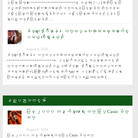
င္ထြန္း ဆြတ္ခူး ====================== ျမန္မာ(၇-၂)လာအိုပြဲမွ ပြဲ
စဥ္အလိုက္အေကာင္းဆုံးကစားသမားဆုကို ဟက္ထရစ္သြင္းယူခဲ့တဲ့ တိုက္စစ္မႉး 
ဝင္းႏိုင္ထြန္းက ဆြတ္ခူးရရွိခဲ့ပါတယ္။ ဝင္းႏိုင္ထြန္းဟာ ဖိလစ္ပိုင္နဲ႔ပြဲ
မွာလည္း တစ္ဂိုးသြင္းယူခဲ့လို …
ခ်စ္သူေဂ်ာ္ဂ်ီနာနဲ႔ လက္ထပ္မဂၤလာအခမ္းအနားက်င္း
ပမယ့္ စီေရာ္နယ္ဒို
August 4, 2026
ခ်စ္သူေဂ်ာ္ဂ်ီနာနဲ႔ လက္ထပ္မဂၤလာအခမ္းအနားက်င္းပမယ့္ စီေရာ္နယ္ဒို 
======================= ေပၚတူဂီအသင္းႏွင့္ အယ္နာဆာအသင္း တို
က္စစ္ကစားသမား စီေရာ္နယ္ဒိုသည္ ၎၏ခ်စ္သူ ေဂ်ာ္ဂ်ီနာႏွင့္လက္ထပ္မဂၤလာ
အခမ္းအနားကို ၎ေမြးဖြားႀကီးျပင္းရာ ဇာတိရပ္ေျမ ေပၚတူဂီႏိုင္ငံရွိ မာဒိုင္ရာ
ကြၽန္းစု၌ လာမည့္ရက္သတၱပတ္အတြင္းက်င္းပမည္ျဖစ္ေၾကာင္း …
နည္းပညာသတင္းမ်ား
ယြမ္ ၂၀၀၀ တန္ က်န္းမာေရး လက္ စြပ္ Casio မိတ္
ဆက္
August 6, 2026
ယြမ္ ၂၀၀၀ တန္ က်န္းမာေရးလက္စြပ္ Casio မိတ္ဆက္ 