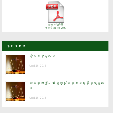
ရွေးကောက်ပွဲကြေငြာ
စာတမ်း_31_10_2025
ဥပေဒေရးရာ
လွ်ပ္စစ္ဥပေဒ
April 26, 2016
အသင္းအဖြဲ႕မ်ားမွတ္ပုံတင္ၿခင္းဆိုင္ရာဥပေ
ဒ
April 26, 2016