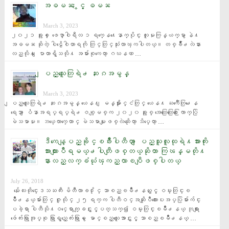
အဓမၼ ႏွင့္ ဓမၼ
March 3, 2023
၂၀၂၁ ခုႏွစ္ ေဖေဖာ္ဝါရီလ ၁ ရက္ေန႔ေနာက္ပိုင္း လူမႈကြန္ယက္မွာ နဲ႔ 
အဓမၼ ဆိုတဲ့ ပါဠိေဝါဟာရကို တြင္တြင္သုံးလာၾကပါတယ္။ တစ္ခ်ိဳ႕လဲနား
လည္လို႔ ေျပာတာရွိသလို႔ အမ်ားစုကေတာ့ ဂဃနဏ …
ျပည္သူေတြရဲ႕ ဆႏၵအမွန္
March 3, 2023
ျပည္သူေတြရဲ႕ ဆႏၵအမွန္ ယေန႔ ျမန္မာႏိုင္ငံတြင္ ယေန႔ ႀကဳံေတြ႕ေန
ရေသာ ျပႆနာအရပ္ရပ္ရဲ႕ ဇစ္ျမစ္က ၂၀၂၀ ခုႏွစ္ အေထြေထြေ႐ြးေကာက္ပြဲ 
မဲသမာမႈ။ ဘယ္ေလာက္ေတာင္ မဲသမာမႈျဖစ္လဲဆိုေတာ့ သိပ္ေတာ့ …
ဒီကေန့ျပည္ခုိင္ၿဖိဳးပါတီဟာ ျပည္သူလူထုရဲ႔အားကိုး
အားထားျပဳရမယ္႕ပါတီျဖစ္တယ္ဆိုတာ ကြၽန္မတို႔
နားလည္လက္ခံယုံၾကည္လာၿပီျဖစ္ပါတယ္
July 26, 2018
  မႏၲေလးတိုင္းေဒသႀကီး မိတီၴလာခ႐ိုင္ သာစည္ၿမိဳ႕နယ္ႏွင့္ ဝမ္းတြင္းၿ
မိဳ႕နယ္မ်ားတြင္ ဇူလိုင္ ၂၅ ရက္က ပါတီဝင္အဆိုျပဳလႊာေပးအပ္ပြဲမ်ားက်င္း
ပခဲ့ရာ ပါတီသို႔ဝင္ေရာက္ျခင္းႏွင့္ပတ္သက္၍ ဝမ္းတြင္းၿမိဳ႕နယ္ ဘုရားျ
ဖဴေက်းရြာအုပ္စု ရြာရွည္ေက်းရြာမွ ေမာင္စည္သူေအာင္ႏွင့္ သာစည္ၿမိဳ႕နယ္ …