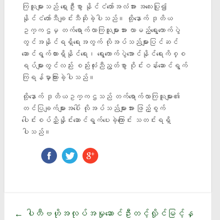
ကြသူများသည် ရှေးဦးစွာ နိုင်ငံတော်အလံအား အလေးပြု၍
နိုင်ငံတော်သီချင်းသီဆိုခဲ့ပါသည်။ ထို့နောက် ဒုတိယ
ဥက္ကဌမှ တက်ရောက်လာကြသူများအား လာမည့်ရွေးကောက်ပွဲ
တွင်အနိုင်ရရှိရေးအတွက် လိုအပ်သည်များပြင်ဆင်
ဆောင်ရွက်ထားရှိနိုင်ရေး၊ ရွေးကောက်ပွဲအောင်နိုင်ရေးကိစ္စ
ရပ်များတွင်လည်း စည်းလုံးညီညွတ်စွာ ဝိုင်းဝန်းဆောင်ရွက်
ကြရန်မှာကြားခဲ့ပါသည်။
ထို့နောက် ဒုတိယဥက္ကဌသည် တက်ရောက်လာကြသူများ၏
တင်ပြချက်များအပေါ် လိုအပ်သည်များအား ဖြည့်စွက်
ပေါင်းစပ်ညှိနှိုင်းဆောင်ရွက်ပေးခဲ့ကြောင်း သတင်းရရှိ
ပါသည်။
ပါတီဗဟိုအလုပ်အမှုဆောင်ဦးတင့်လှိုင်မြင့်နှ
←