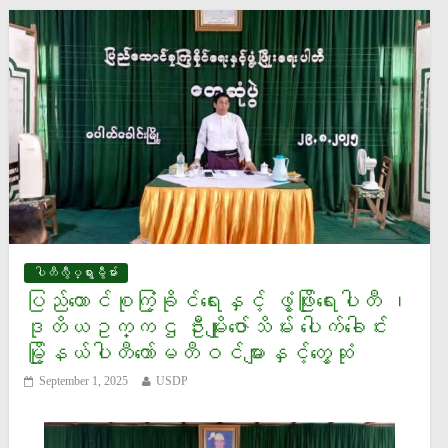
ပါတီလွဳပ္ရွားမွဳမ်ား
ပြည်ထောင်စုကြံ့ခိုင်ရေးနှင့် ဖွံ့ဖြိုးရေးပါတီ ၊
ဒုတိယဥက္ကဌ ဦးမျိုးဇော်သိမ်း ပေါက်ခေါင်း
မြို့နယ်ပါတီကော်မတီဝင်များနှင့်တွေ့ဆုံ
September 1, 2025
USDP