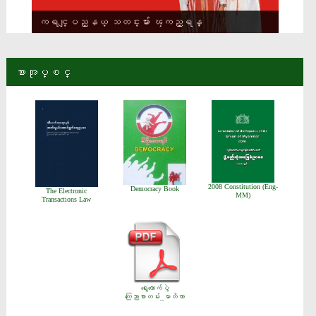
ကရင္ျပည္နယ္ သတင္းမ်ား ၾကည့္ရန္
စာအုပ္စင္
2008 Constitution (Eng-
Democracy Book
The Electronic
MM)
Transactions Law
ရွေးကောက်ပွဲ
ကြေညာစာတမ်း_မာတိကာ