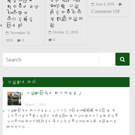
မွဴးႏွင့္အဖြဲ႔ ေ
June 4, 2018
မာက္ေရး ျပည္
ရးၿမိဳ႕နယ္
Comments Off
ခုိင္ၿဖိဳးပါတီ
ပါတီေကာ္မ
မွ ကူညီျဖည့္ဆ
တီ၀င္မ်ားႏွင့္
ည္း
ေတြ႔ဆုံ
October 11, 2016
November 10,
0
2016
0
ျပည္သူ႔အသံ
ျပည္သူေတြရဲ႕ ဆႏၵအမွန္ ၂
March 7, 2023
ျပည္သူေတြရဲ႕ ဆႏၵအမွန္ ၂ ၂၀၁၅ အလြန္ အေထြေထြေ႐ြးေကာက္ပြဲ မွ ေသာ
င္ၿပိဳကမ္းၿပိဳအႏိုင္ရလို႔ အစိုးရဖြဲ႕ေတာ့ တပ္မေတာ္အၿငိမ္းစား ဗိုလ္ခ်ဳ
ပ္ႀကီးတစ္ေယာက္က NLDနဲ႔ နီးစပ္တဲ့ ပုဂၢိဳလ္တစ္ေယာက္ကို ေမးခြန္းတစ္
ခုေမးခဲ့တယ္.. …