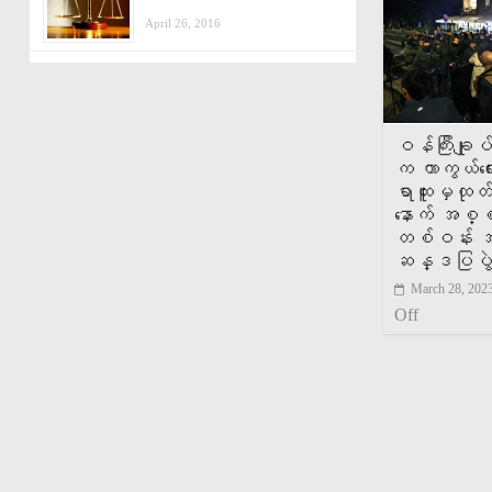
April 26, 2016
ဝန်ကြီးချု
က ကာကွယ်ရေး
ရာထူးမှထုတ်
နောက် အစ္စ
တစ်ဝန်း အက
ဆန္ဒပြပွဲမျ
March 28, 202
Off