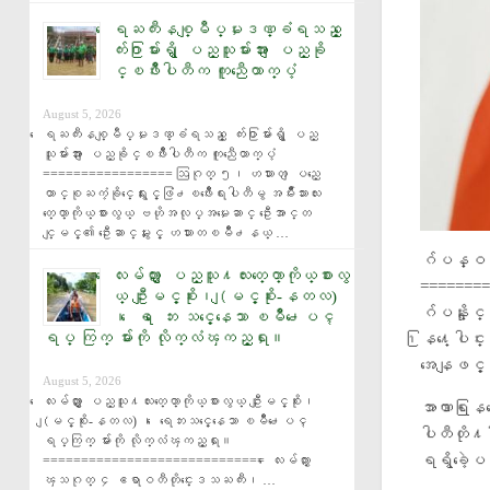
ေရႀကီးနစ္ျမဳပ္မႈဒဏ္ခံရသည့္ ေ
က်း႐ြာမ်ားရွိ ျပည္သူမ်ားအား ျပည္ခို
င္ၿဖိဳးပါတီက ကူညီေထာက္ပံ့
August 5, 2026
ေရႀကီးနစ္ျမဳပ္မႈဒဏ္ခံရသည့္ ေက်း႐ြာမ်ားရွိ ျပည္
သူမ်ားအား ျပည္ခိုင္ၿဖိဳးပါတီက ကူညီေထာက္ပံ့ 
================= ဩဂုတ္ ၅၊ ဟသၤာတ ျပည္ေ
ထာင္စုႀကံ့ခိုင္ေရးႏွင့္ဖြံ႕ၿဖိဳးေရးပါတီမွ အမ်ိဳးသားလႊ
တ္ေတာ္ကိုယ္စားလွယ္ ဗဟိုအလုပ္အမႈေဆာင္ ဦးေအာင္တ
င္ျမင့္၏ ဦးေဆာင္မႈႏွင့္ ဟသၤာတၿမိဳ႕နယ္ …
ဂ်ပန္ဝန္ႀ
ေလးမ်က္ႏွာ ျပည္သူ႔လႊတ္ေတာ္ကိုယ္စားလွ
=======
ယ္ ဦးျမင့္စိုး၊ (ျမင့္စိုး-နတလ)
ဂ်ပန္ႏို
၊ ေရ ေဘး သင့္ေနေသာ ၿမိဳ႕ေပၚ
ရပ္ ကြက္ မ်ားကို လိုက္လံၾကည့္ရႈ။
ၫြန႔္ေပါင
အေနျဖင့္ 
August 5, 2026
ေလးမ်က္ႏွာ ျပည္သူ႔လႊတ္ေတာ္ကိုယ္စားလွယ္ ဦးျမင့္စိုး၊ 
အာဏာရၫြန
(ျမင့္စိုး-နတလ) ၊ ေရေဘးသင့္ေနေသာ ၿမိဳ႕ေပၚ 
ပါတီတို႔
ရပ္ကြက္ မ်ားကို လိုက္လံၾကည့္ရႈ။ 
ရရွိခဲ့ေ
============================= ေလးမ်က္ႏွာ 
ၾသဂုတ္ ၄ ဧရာဝတီတိုင္းေဒသႀကီး၊ …