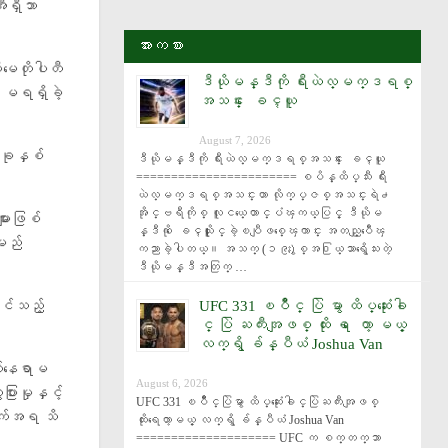
အီရှီဘာ
အားကစား
မေတိုပါတီ
ဒီယိုမန္ဒီကို ရီးယဲလ္မက္ဒရစ္
် မရရှိခဲ့
အသင္း ေခၚယူ
August 7, 2026
ယခုနှစ်
ဒီယိုမန္ဒီကို ရီးယဲလ္မက္ဒရစ္အသင္း ေခၚယူ 
======================= စပိန္ထိပ္သီး ရီး
ယဲလ္မက္ဒရစ္အသင္းဟာ လိုက္ပ္ဇစ္အသင္းရဲ႕ 
အိုင္ဗရီကိုစ္ လူငယ္ေတာင္ပံၾကယ္ပြင့္ ဒီယိုမ
ျားဖြစ်
န္ဒီကို ေခၚယူႏိုင္ခဲ့ၿပီျဖစ္ေၾကာင္း အတည္ျပဳေၾ
းမည်
ကညာခဲ့ပါတယ္။ အသက္ (၁၉)ႏွစ္အ႐ြယ္သာရွိေသးတဲ့ 
ဒီယိုမန္ဒီအတြက္ …
UFC 331 ၿပိဳင္ ပြဲ မွာ ထိပ္ဆုံးေခါ
ာင်သည့်
င္ ပြဲ ႀကီးအျဖစ္ ထိုး ရ ေတာ့ မယ့္
လက္ရွိ ခ်န္ပီယံ ‌Joshua Van
မတ်နေရာမ
August 6, 2026
ြားမှုနှင့်
UFC 331 ၿပိဳင္ပြဲမွာ ထိပ္ဆုံးေခါင္ပြဲႀကီးအျဖစ္ 
ချက်အရ သိ
ထိုးရေတာ့မယ့္ လက္ရွိ ခ်န္ပီယံ ‌Joshua Van 
==================== UFC က စက္တက္ဘာ 