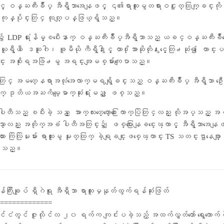
့္ ဝန္ႀကီးခ်ဳပ္ အီရွီဘာအေနျဖင့္ ၎၏ရာထူးမွတရားဝင္ႏုတ္ထြက္ျခင္းကို
ုန္ပိုင္းတြင္ ထုတ္ျပန္ဖြယ္ရွိသည္။
ပြဲ၌ LDP ရႈံးနိမ့္ၿပီးေနာက္ ဝန္ႀကီးခ်ဳပ္အီရွီဘာသည္ ယခင္ဝန္ႀကီးခ်ဳပ္ေဟ
ူရွီဟီ ေဒဆူဂါ၊ ဖူမီယို ကီရွီဒါႏွင့္ တာ႐ိုအာဆိုတို႔ႏွင့္ေတြ႕ဆုံ၍ ေတာင္း
င္း အစိုးရအဖြဲ႕မွ အရင္းအျမစ္မ်ားကေျပာသည္။
ပြဲတြင္ အမတ္ေနရာအလုံအေလာက္မရရွိျခင္းသည္ ဝန္ႀကီးခ်ဳပ္ အီရွီဘာ ဦး
္ ဒုတိယအႀကိမ္ေျမာက္ဆုံးရႈံးမည္ ျဖစ္သည္။
ါတီသည္ ၿပီးခဲ့ သည့္ ေအာက္လႊတ္ေတာ္ေ႐ြးေကာက္ပြဲတြင္လည္း လိုအပ္သည့္ 
သာ္လည္း အတိုက္အခံ ပါတီအတြင္း၌ ျဖစ္ပြားေနျခင္းေၾကာင့္ အီရွီဘာအေနျဖင့္
ာထား ကြဲလြဲမႈမ်ား ရာထူးမွ မႏုတ္ထြက္ ခဲ့ရျခင္းျဖစ္ေၾကာင္း TS သတင္းဌာနေဖာ
ရသည္။
ြီးချုပ် ရှီဂဲရူ အီရှီဘာ ရာထူးမှနုတ်ထွက်ရန်ဆုံးဖြတ်
==============
င်ငံတွင် ဇူလိုင်လ ၂၀ ရက်က ကျင်းပခဲ့သည့် အထက်လွှတ်တော် ရွေးကောက်ပ