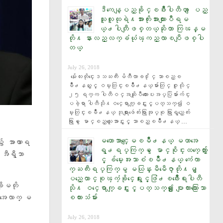
ဒီကေန့ျပည္ခုိင္ၿဖိဳးပါတီဟာ ျပည္
သူလူထုရဲ႔အားကိုးအားထားျပဳရမ
ယ္႕ပါတီျဖစ္တယ္ဆိုတာ ကြၽန္မ
တို႔ နားလည္လက္ခံယုံၾကည္လာၿပီျဖစ္ပါ
တယ္
July 26, 2018
  မႏၲေလးတိုင္းေဒသႀကီး မိတီၴလာခ႐ိုင္ သာစည္ၿ
မိဳ႕နယ္ႏွင့္ ဝမ္းတြင္းၿမိဳ႕နယ္မ်ားတြင္ ဇူလိုင္ 
၂၅ ရက္က ပါတီဝင္အဆိုျပဳလႊာေပးအပ္ပြဲမ်ားက်င္း
ပခဲ့ရာ ပါတီသို႔ဝင္ေရာက္ျခင္းႏွင့္ပတ္သက္၍ ဝ
မ္းတြင္းၿမိဳ႕နယ္ ဘုရားျဖဴေက်းရြာအုပ္စု ရြာရွည္ေက်း
ရြာမွ ေမာင္စည္သူေအာင္ႏွင့္ သာစည္ၿမိဳ႕နယ္ …
မဟာေအာင္ေျမၿမိဳ႕နယ္ မဟာအေ
ြဲ၌ အာဏာရ
ရွ႕ရပ္ကြက္မွ ေမာင္စုိင္းထက္ေက်ာ္ႏွ
 အီရွီဘာ
င့္ ခ်မ္းေအးသာစံၿမိဳ႕နယ္ ကံေကာ
က္ႀကီးရပ္ကြက္မွ မယြန္းမီမီေဇာ္တုိ႔မွ ျ
ပည္ေထာင္စုၾကံ့ခုိင္ေရးႏွင့္ဖြံ႕ၿဖိဳးေရးပါတီ
ုေမတို
သုိ႔ ဝင္ေရာက္ျခင္းႏွင့္ပတ္သက္၍ ​ေျပာျကားသြား​ေသာ
ံအေလာက္ မ
စကားသံမ်ား
July 26, 2018