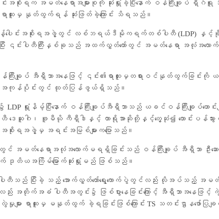
င်းအစိုးရက အမတ်နေရာအများစုကို ဆုံးရှုံးခဲ့ပြီးနောက် ဝန်ကြီးချုပ် ရှီဂဲရူ 
ရာထူးမှ နုတ်ထွက်ရန် ဆုံးဖြတ်ခဲ့ကြောင်း သိရသည်။
့်ပေါင်းအစိုးရအဖွဲ့တွင် လစ်ဘရယ်ဒီမိုကရက်တစ်ပါတီ (LDP) နှင့်ခို
ပြီး ၎င်းပါတီကြီးနှစ်ခုသည် အထက်လွှတ်တော်တွင် အမတ်နေရာ အလုံအလောက
့် ဝန်ကြီးချုပ် အီရှီဘာအနေဖြင့် ၎င်း၏ရာထူးမှတရားဝင်နုတ်ထွက်ခြင်းကို 
ကုန်ပိုင်းတွင် ထုတ်ပြန်ဖွယ်ရှိသည်။
ွဲ၌ LDP ရှုံးနိမ့်ပြီးနောက် ဝန်ကြီးချုပ်အီရှီဘာသည် ယခင်ဝန်ကြီးချုပ်ဟောင်းမ
ဟီ ဒေဆူဂါ၊ ဖူမီယို ကီရှီဒါနှင့် တာရိုအာဆိုတို့နှင့်တွေ့ဆုံ၍ တောင်းပန်သွာ
်း အစိုးရအဖွဲ့မှ အရင်းအမြစ်များကပြောသည်။
ပွဲတွင် အမတ်နေရာအလုံအလောက်မရရှိခြင်းသည် ဝန်ကြီးချုပ် အီရှီဘာ ဦးဆေ
 ဒုတိယအကြိမ်မြောက်ဆုံးရှုံးမည် ဖြစ်သည်။
ါတီသည် ပြီးခဲ့ သည့် အောက်လွှတ်တော်ရွေးကောက်ပွဲတွင်လည်း လိုအပ်သည့် အ
်လည်း အတိုက်အခံ ပါတီအတွင်း၌ ဖြစ်ပွားနေခြင်းကြောင့် အီရှီဘာအနေဖြင့် ကွဲပ
ွဲလွဲမှုများ ရာထူးမှ မနုတ်ထွက် ခဲ့ရခြင်းဖြစ်ကြောင်း TS သတင်းဌာနဖော်ပြ