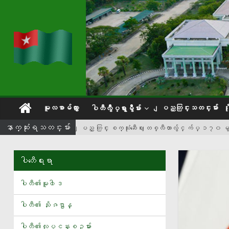
မူလစာမ်က္ႏွာ
ျပည္တြင္းသတင္းမ်ား
ပါတီလွဳပ္ရွားမွဳမ်ား
ေနာက္ဆံုးရသတင္းမ်ား
ျပည္ တြင္း စက္သုံးဆီေဈး တစ္လီတာလွ်င္ က်ပ္ ၁၇
တစ္လကို လူတူစက္႐ုပ္ ၁၀၀၀ ထုတ္လုပ္မယ့္ မစ္
UFC 331 ၿပိဳင္ ပြဲ မွာ ထိပ္ဆုံးေခါင္ ပြဲ ႀကီးအျဖစ္ ထိုး ရ ေတာ့ မယ့္ လက္ရွိ ခ်
ပါတီေရးရာ
ယြမ္ ၂၀၀၀ တန္ က်န္းမာေရး လက္ စြပ္ Casio မိတ္ဆက္
ပါတီ၏မူ၀ါဒ
ႏိုင္ငံေတာ္သမၼတ ထိုင္းႏိုင္ငံသို႔ ေရာက္ရွိ
ပါတီ၏ သႏိၷဌာန္
ေလ့က်င့္ေရး ဝတ္စုံ အ တြ က္ ေပါင္ သန္း ၂၀ တန္ စ ပြ န္ဆာ စာခ်ဳပ္ကို မန္ယူ ခ
ျမန္မာ့လက္ေ႐ြးစင္ အမ်ိဳးသားအသင္းႏွင့္ အမ်ိဳးသမီးအသင္းတို႔ ကြင္း သြင္း ျခင္း
ပါတီ၏လုပ္ငန္းစဥ္မ်ား