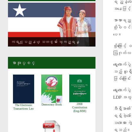
ရ ညွန့်ပေါ
အနေဖြင့် 
အာဏာရညွန
တို့ပါဝင်
ပေ။
ကရင္ျပည္နယ္ သတင္းမ်ား ၾကည့္ရန္
ထို့ကြောင
ဩဂုတ်လ အ
စာအုပ္စင္
ရွေးကောက်ပ
သည့် ယူရှီ
ဖြစ်ကြောင
ရွေးကောက်
LDP အတွက်
2008
Democracy Book
The Electronic
Constitution
အီရှီဘာ၏ပ
Transactions Law
(Eng-MM)
ရရှိခဲ့သော
သဘောထား က
ရသည်။