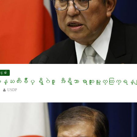
းႏွင့္ ေဆးဝါးပစၥည္းမ်ားအား ျပည္ခိုင္ၿဖိဳးပါတီမွ လႉဒါန္း
ီက ကူညီေထာက္ပံ့
းမ်ား
ႀကီးခ်ဳပ္ ရွီဂဲ႐ူ အီရွီဘာ ရာထူးမွႏုတ္ထြက္ရန္ဆု
USDP