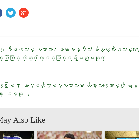
ဖီဖာကလပ္ ကမာၻ႔ဖလားခ်န္ပီယံ ခ်ယ္လ္ဆီးအသင္းအေန
္ပြဲတြင္ တိုက္႐ိုက္ဝင္ခြင့္ရရွိမည္မဟုတ္
္ေ႐ြးစင္ ေတာင္ပံတိုက္စစ္ကစားသမား ဟိန္းထက္ေအာင္ကို ရန္ကု
္း ေခၚယူ
→
May Also Like