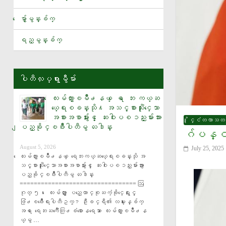
ေလးမ်က္ႏွာၿမိဳ႕နယ္ ေရ ေဘး ကယ္ဆယ္ေရးစခန္းသို႔ အသင့္စားသုံးႏိုင္ေသာအစားအစာမ်ာ
ေမွ်ာ္မွန္းခ်က္
ေရႀကီးနစ္ျမဳပ္မႈဒဏ္ခံရသည့္ ေက်း႐ြာမ်ားရွိ ျပည္သူမ်ားအား ျပည္ခိုင္ၿဖိဳးပါတ
ရည္မွန္းခ်က္
ဒီယိုမန္ဒီကို ရီးယဲလ္မက္ဒရစ္အသင္း ေခၚယူ
ပါတီလႈပ္ရွားမွဳမ်ား
ေလးမ်က္ႏွာၿမိဳ႕နယ္ ေရ ေဘး ကယ္ဆ
ယ္ေရးစခန္းသို႔ အသင့္စားသုံးႏိုင္ေသာ
အစားအစာမ်ားႏွင့္ ေဆးဝါးပစၥည္းမ်ားအား
ႏိုင္ငံတကာသတင္
ျပည္ခိုင္ၿဖိဳးပါတီမွ လႉဒါန္း
ဂ်ပန္ဝန္
August 5, 2026
July 25, 2025
ေလးမ်က္ႏွာၿမိဳ႕နယ္ ေရေဘးကယ္ဆယ္ေရးစခန္းသို အ
သင့္စားသုံးႏိုင္ေသာအစားအစာမ်ားႏွင့္ ေဆးဝါးပစၥည္းမ်ားအား ျ
ပည္ခိုင္ၿဖိဳးပါတီမွ လႉဒါန္း 
================================= ဩ
ဂုတ္ ၅၊ ေလးမ်က္ႏွာ ျပည္ေထာင္စုႀကံ့ခိုင္ေရးႏွင့္
ဖြံ႕ၿဖိဳးေရးပါတီဥကၠ႒ ဦးခင္ရီ၏ လမ္းၫႊန္ခ်က္
အရ ေရေဘးႀကဳံေတြ႕ခံစားေနရေသာ ေလးမ်က္ႏွာၿမိဳ႕န
ယ္မွ …