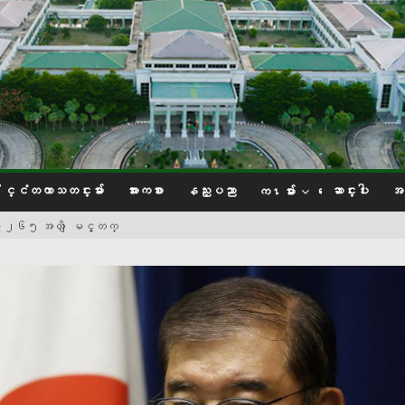
ႏိုင္ငံတကာသတင္းမ်ား
အားကစား
နည္းပညာ
ေဆာင္းပါး
အင
က႑မ်ား
၀ မွ ၂၆၅ အထိ ျမင့္တက္
ဆူဘီရွီ
န္ပီယံ ‌Joshua Van
်ဳပ္ဆို
ခတ္ကစားနည္း၌ ေငြ တံဆိပ္ဆုမ်ားအသီးသီး ဆြတ္ခူး