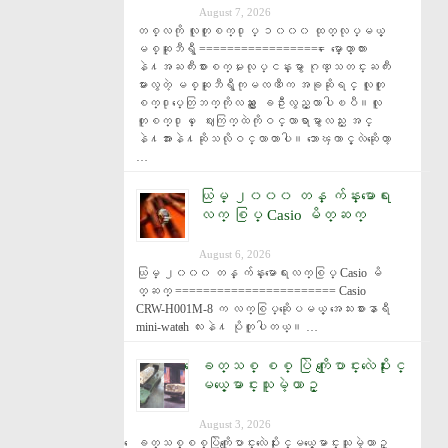
August 7, 2026
တစ္လကို လူတူစက္႐ုပ္ ၁၀၀၀ ထုတ္လုပ္မယ့္ 
မစ္ဆူဘီရွီ ================== ေမာ္ေတာ္ကား
နဲ႔အႀကီးစားစက္မႈလုပ္ငန္းမွာ ဂုဏ္သတင္းႀကီး
မားလွတဲ့ မစ္ဆူဘီရွီကုမၸဏီက အခုဆိုရင္ လူတူ
စက္႐ုပ္ေတြဘက္ကိုလည္း ေျခဦးလွည့္လာပါၿပီ။လူ
တူစက္႐ုပ္ ေဈးကြက္ထဲကိုဝင္လာရာမွာလည္း အင္
နဲ႔အားနဲ႔ဆိုသလိုဝင္လာတာပါ။ ဘာေၾကာင့္လဲဆိုေတာ့ 
…
ယြမ္ ၂၀၀၀ တန္ က်န္းမာေရး
လက္ စြပ္ Casio မိတ္ဆက္
August 6, 2026
ယြမ္ ၂၀၀၀ တန္ က်န္းမာေရးလက္စြပ္ Casio မိ
တ္ဆက္ ======================= Casio 
CRW-H001M-8 က လက္စြပ္ဆိုေပမယ့္ အေသးစားနာရီ 
mini-watch ေလးနဲ႔ ပိုတူပါတယ္။ …
ေခတ္သစ္ စစ္ ပြဲ ကိုေျပာင္းလဲေပးႏိုင္
မယ့္ေမာင္းသူမဲ့ယာဥ္
August 3, 2026
ေခတ္သစ္စစ္ပြဲကိုေျပာင္းလဲေပးႏိုင္မယ့္ေမာင္းသူမဲ့ယာဥ္ 