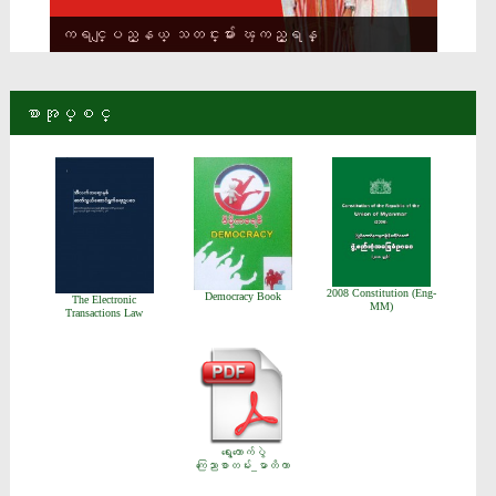
ကရင္ျပည္နယ္ သတင္းမ်ား ၾကည့္ရန္
စာအုပ္စင္
2008 Constitution (Eng-
Democracy Book
The Electronic
MM)
Transactions Law
ရွေးကောက်ပွဲ
ကြေညာစာတမ်း_မာတိကာ