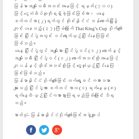
မြန်မာအမျိုးသမီးအသင်းအ‌နေဖြင့် ရမှတ် (၇၀၀)
ဖြင့် ငွေတံဆိပ်ဆုကိုရရှိခဲ့ခြင်းဖြစ်ကာ၊ ယနေ့
စက်တင်ဘာ (၂)ရက်တွင် ထိုင်းနိုင်ငံ ဘန်ကောက်မြို့၌
ကျင်းပနေသည့် (၃၇)ကြိမ်မြောက် Thai King’s Cup ပိုက်ကျော်
ခြင်း ပြိုင်ပွဲအတွင်း ဝင်ရောက်ယှဉ်ပြိုင်နေကြခြင်း
ဖြစ်သည်။
ယနေ့ ပြိုင်ပွဲတွင် အမျိုးသား ပြိုင်ပွဲဝင် (၁၂) ယောက်နှင့်
အမျိုးသမီး ပြိုင်ပွဲဝင် (၁၂) ယောက်အသင်းတို့အနေဖြင့်
ဂျပန်နှင့် ထိုင်းအသင်းတို့ဖြင့် တွေ့ဆုံယှဉ်ပြိုင်နေကြ
ခြင်းဖြစ်သည်။
မြန်မာနိုင်ငံ ပိုက်ကျော်ခြင်း လက်ရွေးစင် ကစားသမား
များသည် ပြိုင်ပွဲအား စက်တင် ဘာလ (၁) ရက်နေ့မှ (၈)
ရက်နေ့ထိ ယှဉ်ပြိုင်ကစားသွားကြရမည်ဖြစ်ကြောင်း သိရ
သည်။
ဓာတ်ပုံ- မြန်မာနိုင်ငံပိုက်ကျော်ခြင်းအဖွဲ့ချုပ်