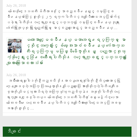
July 26, 2018
  မႏၲေလးတိုင္းေဒသႀကီး မိတီၴလာခ႐ိုင္ သာစည္ၿမိဳ႕နယ္ႏွင့္ ဝမ္းတြင္းၿ
မိဳ႕နယ္မ်ားတြင္ ဇူလိုင္ ၂၅ ရက္က ပါတီဝင္အဆိုျပဳလႊာေပးအပ္ပြဲမ်ားက်င္း
ပခဲ့ရာ ပါတီသို႔ဝင္ေရာက္ျခင္းႏွင့္ပတ္သက္၍ ဝမ္းတြင္းၿမိဳ႕နယ္ ဘုရားျ
ဖဴေက်းရြာအုပ္စု ရြာရွည္ေက်းရြာမွ ေမာင္စည္သူေအာင္ႏွင့္ သာစည္ၿမိဳ႕နယ္ …
မဟာေအာင္ေျမၿမိဳ႕နယ္ မဟာအေရွ႕ရပ္ကြက္မွ ေမာ
င္စုိင္းထက္ေက်ာ္ႏွင့္ ခ်မ္းေအးသာစံၿမိဳ႕နယ္ ကံေကာက္ႀ
ကီးရပ္ကြက္မွ မယြန္းမီမီေဇာ္တုိ႔မွ ျပည္ေထာင္စုၾ
ကံ့ခုိင္ေရးႏွင့္ဖြံ႕ၿဖိဳးေရးပါတီသုိ႔ ဝင္ေရာက္ျခင္းႏွင့္ပတ္သက္၍ ​ေျ
ပာျကားသြား​ေသာစကားသံမ်ား
July 26, 2018
  အမ်ဳိးသားေရးမူဝါဒကိုဦးတည္ၿပီး ဒို႔တာဝန္အေရးသံုးပါးကို ဦးထိပ္ထားေဆာင္ရြ
က္ေနတာျဖစ္တဲ့အတြက္ ကြၽန္ေတာ္တို႔လိုျပည္သူေတြ အားကိုးထိုက္တဲ့ပါတီႀကီးျဖ
စ္တာကို သိျမင္ၾကားသိရတဲ့အတြက္ ယံုၾကည္စိတ္နဲ႔ အခုလို ပါတီကိုဝင္ေ
ရာက္လာျခင္းျဖစ္ပါတယ္​။ မႏၲေလးတိုင္းေဒသႀကီး ပါတီ႐ံုးခန္းမ၌က်င္းပေသာ 
မႏၲေလးၿမိဳ႕ေပၚေလးၿမိဳ႕နယ္ ပါတီဝင္အဆုိျပဳလႊာစုေပါင္းေပးအပ္ပြဲအခမ္း
အနားကုိ ဇူလိုင္ …
သီချင်း