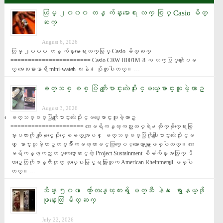
ယြမ္ ၂၀၀၀ တန္ က်န္းမာေရး လက္ စြပ္ Casio မိတ္
ဆက္
August 6, 2026
ယြမ္ ၂၀၀၀ တန္ က်န္းမာေရးလက္စြပ္ Casio မိတ္ဆက္ 
======================= Casio CRW-H001M-8 က လက္စြပ္ဆိုေပမ
ယ့္ အေသးစားနာရီ mini-watch ေလးနဲ႔ ပိုတူပါတယ္။ …
ေခတ္သစ္ စစ္ ပြဲ ကိုေျပာင္းလဲေပးႏိုင္မယ့္ေမာင္းသူမဲ့ယာဥ္
August 3, 2026
ေခတ္သစ္စစ္ပြဲကိုေျပာင္းလဲေပးႏိုင္မယ့္ေမာင္းသူမဲ့ယာဥ္ 
===================== အေမရိကန္ၾကည္းတပ္ရဲ႕တိုက္ခိုက္ေရးစြ
မ္းပကားကို တိုးျမႇင့္ေပးႏိုင္ေစမယ့္အျပင္ ေခတ္သစ္စစ္ပြဲကိုပါေျပာင္းလဲေပးႏိုင္မ
ယ့္ ေမာင္းသူမဲ့ယာဥ္တစ္မ်ိဳးကမၾကာခင္ထြက္ေပၚလာေတာ့မွာျဖစ္ပါတယ္။ အေ
မရိကန္ၾကည္းတပ္ကေဖာ္ေဆာင္တဲ့ Project Sustainment စီမံကိန္းအတြက္ ဒီ
ယာဥ္ေတြကိုဖန္တီးထုတ္ လုပ္ေပးခြင့္ရသြားသူက American Rheinmetall ျဖစ္ပါ
တယ္။ …
သိန္း ၅၀၀ ေက်ာ္တန္ေၾကးရွိ မက္ဆီ နဲ႔ ေရာ္နယ္ဒို
ဖုန္းေတြ မိတ္ဆက္
July 22, 2026