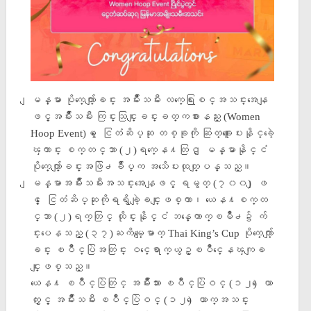
ျမန္မာ ပိုက္ေက်ာ္ျခင္း အမ်ိဳးသမီး လက္ေရြးစင္အသင္းအေနျ
ဖင့္အမ်ိဳးသမီး ကြင္းသြင္းျခင္းခတ္ကစားနည္း (Women
Hoop Event)မွ ေငြတံဆိပ္ဆု တစ္ခုကို ဆြတ္ခူးေပးနိုင္ခဲ့ေ
ၾကာင္း စက္တင္ဘာ (၂)ရက္ေန႔တြင္ ျမန္မာနိုင္ငံ
ပိုက္ေက်ာ္ျခင္းအဖြဲ႕ခ်ဳပ္က အသိေပးထုတ္ျပန္သည္။
ျမန္မာအမ်ိဳးသမီးအသင္းအ‌ေနျဖင့္ ရမွတ္ (၇၀၀) ျဖ
င့္ ေငြတံဆိပ္ဆုကိုရရွိခဲ့ျခင္းျဖစ္ကာ၊ ယေန႔စက္တ
င္ဘာ (၂)ရက္တြင္ ထိုင္းနိုင္ငံ ဘန္ေကာက္ၿမိဳ႕၌ က်
င္းပေနသည့္ (၃၇)ႀကိမ္ေျမာက္ Thai King’s Cup ပိုက္ေက်ာ္ျ
ခင္း ၿပိဳင္ပြဲအတြင္း ဝင္ေရာက္ယွဥ္ၿပိဳင္ေနၾကျခ
င္းျဖစ္သည္။
ယေန႔ ၿပိဳင္ပြဲတြင္ အမ်ိဳးသား ၿပိဳင္ပြဲဝင္ (၁၂) ေယာ
က္ႏွင့္ အမ်ိဳးသမီး ၿပိဳင္ပြဲဝင္ (၁၂) ေယာက္အသင္း