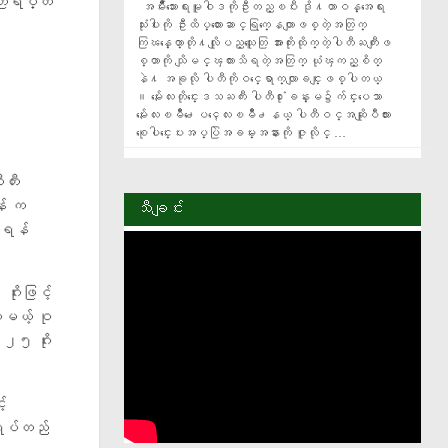
းတြဲရပ္တ
  အမ်ဳိးသားေရးမူဝါဒကိုဦးတည္ၿပီး ဒို႔တာဝန္အေရး
သံုးပါးကို ဦးထိပ္ထားေဆာင္ရြက္ေနတာျဖစ္တဲ့အတြက္ 
ကြၽန္ေတာ္တို႔လိုျပည္သူေတြ အားကိုးထိုက္တဲ့ပါတီႀကီးျဖ
စ္တာကို သိျမင္ၾကားသိရတဲ့အတြက္ ယံုၾကည္စိတ္
နဲ႔ အခုလို ပါတီကိုဝင္ေရာက္လာျခင္းျဖစ္ပါတယ္​
။ မႏၲေလးတိုင္းေဒသႀကီး ပါတီ႐ံုးခန္းမ၌က်င္းပေသာ 
မႏၲေလးၿမိဳ႕ေပၚေလးၿမိဳ႕နယ္ ပါတီဝင္အဆုိျပဳလႊာ
စုေပါင္းေပးအပ္ပြဲအခမ္းအနားကုိ ဇူလိုင္ …
တီး
်း က
သီချင်း
ှိရန်
ိုးဖြင့်
ေမယ့် ဝု
း ၂၅ ဂိုး
့်
ဲရပ်တည်