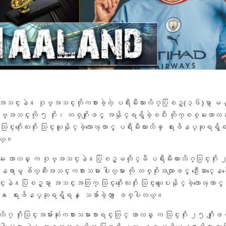
းအသင္းနဲ႔ ဝုဗ္အသင္းတိုကစားခဲ့တဲ့ ပရီးမီးယားလိဂ္ပြဲစဥ္(၃၆)မွာ မန
ဗ္အသင္းကို ၅ ဂိုး၊ တစ္ဂိုးျဖင့္ အနိုင္ရရွိခဲ့ၿပီး တိုက္စစ္မႉးဟာ
သြင္းဂိုးေလးဂိုး သြင္းယူနိုင္ခဲ့တာေၾကာင့္ ပရီးမီးယားလိဂ္ ေရႊဖိနပ္ဆုရရွ
ယ္။
ႉး ဟာလန္း က ဝုဗ္အသင္းနဲ႔ပြဲစဥ္မတိုင္မီ ပရီးမီးယားလိဂ္သြင္းဂိုး ၂
ေနရာမွ ခ်ဲလ္ဆီးအသင္းကစားသမား ပါးလ္မား ကို တစ္ဂိုးအသာျဖင့္ ဦးေဆာင္ေနခ
နဲ႔ပြဲစဥ္မွာ အသင္းအတြက္ သြင္းဂိုးေလးဂိုး သြင္းယူေပးနိုင္ခဲ့တာေၾကာင့္ သြ
ဲ႔ ေရႊဖိနပ္ဆုရရွိရန္ ေသခ်ာခဲ့တာ ျဖစ္ပါတယ္။
လိဂ္ ဂိုးသြင္းအမ်ားဆုံးကစားသမားစာရင္းတြင္ ဟာလန္း က သြင္းဂိုး ၂၅ ဂိုးျဖင