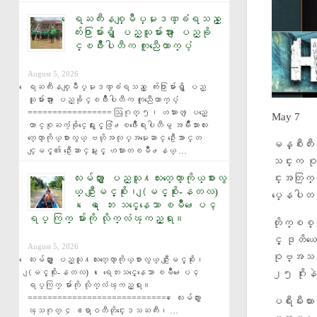
ေရႀကီးနစ္ျမဳပ္မႈဒဏ္ခံရသည့္ ေ
က်း႐ြာမ်ားရွိ ျပည္သူမ်ားအား ျပည္ခို
င္ၿဖိဳးပါတီက ကူညီေထာက္ပံ့
August 5, 2026
ေရႀကီးနစ္ျမဳပ္မႈဒဏ္ခံရသည့္ ေက်း႐ြာမ်ားရွိ ျပည္
သူမ်ားအား ျပည္ခိုင္ၿဖိဳးပါတီက ကူညီေထာက္ပံ့ 
================= ဩဂုတ္ ၅၊ ဟသၤာတ ျပည္ေ
May 7
ထာင္စုႀကံ့ခိုင္ေရးႏွင့္ဖြံ႕ၿဖိဳးေရးပါတီမွ အမ်ိဳးသားလႊ
တ္ေတာ္ကိုယ္စားလွယ္ ဗဟိုအလုပ္အမႈေဆာင္ ဦးေအာင္တ
မန္စီးတီ
င္ျမင့္၏ ဦးေဆာင္မႈႏွင့္ ဟသၤာတၿမိဳ႕နယ္ …
သင္းက ဝု
င္းအတြက္ 
ေလးမ်က္ႏွာ ျပည္သူ႔လႊတ္ေတာ္ကိုယ္စားလွ
ယ္ ဦးျမင့္စိုး၊ (ျမင့္စိုး-နတလ)
ပ္ေနပါတ
၊ ေရ ေဘး သင့္ေနေသာ ၿမိဳ႕ေပၚ
ရပ္ ကြက္ မ်ားကို လိုက္လံၾကည့္ရႈ။
တိုက္စစ္မ
င့္ ဒုတိယ
August 5, 2026
ဝုဗ္အသင္း
ေလးမ်က္ႏွာ ျပည္သူ႔လႊတ္ေတာ္ကိုယ္စားလွယ္ ဦးျမင့္စိုး၊ 
(ျမင့္စိုး-နတလ) ၊ ေရေဘးသင့္ေနေသာ ၿမိဳ႕ေပၚ 
၂၅ ဂိုးန
ရပ္ကြက္ မ်ားကို လိုက္လံၾကည့္ရႈ။ 
============================= ေလးမ်က္ႏွာ 
ပရီးမီးယား
ၾသဂုတ္ ၄ ဧရာဝတီတိုင္းေဒသႀကီး၊ …