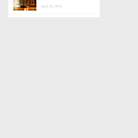
April 26, 2016