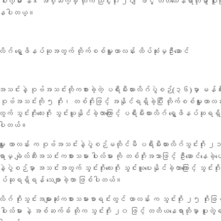
လ္မား နဲ႔ အစ္ဆက္ခ္ တိုက သြင္းဂိုး ၂၀ ျဖင့္ တတိယေနရာတိုမွာ ပူ
ိေနပါတယ္။
=
းလိဂ် ရွှေဖိနပ်ဆုအတွက် တိုက်စစ်မှူးဟာလန်း ထိပ်ဆုံးမှဦးဆောင်
အသင်းနဲ့ ဝုဗ်အသင်းတိုကစားခဲ့တဲ့ ပရီးမီးယားလိဂ်ပွဲစဉ်(၃၆)မှာ မန်စီး
ဗ်အသင်းကို ၅ ဂိုး၊ တစ်ဂိုးဖြင့် အနိုင်ရရှိခဲ့ပြီး တိုက်စစ်မှူးဟာလန
 သွင်းဂိုးလေးဂိုး သွင်းယူနိုင်ခဲ့တာကြောင့် ပရီးမီးယားလိဂ် ရွှေဖိနပ်ဆုရရ
ေပါတယ်။
ှူး ဟာလန်း က ဝုဗ်အသင်းနဲ့ပွဲစဉ်မတိုင်မီ ပရီးမီးယားလိဂ်သွင်းဂိုး ၂၁ ဂ
မှ ချဲလ်ဆီးအသင်းကစားသမား ပါးလ်မား ကို တစ်ဂိုးအသာဖြင့် ဦးဆောင်နေခဲ့ပ
ပွဲစဉ်မှာ အသင်းအတွက် သွင်းဂိုးလေးဂိုး သွင်းယူပေးနိုင်ခဲ့တာကြောင့် သွင်းဂို
ဖိနပ်ဆုရရှိရန် သေချာခဲ့တာ ဖြစ်ပါတယ်။
လိဂ် ဂိုးသွင်းအများဆုံးကစားသမားစာရင်းတွင် ဟာလန်း က သွင်းဂိုး ၂၅ ဂိုးဖြင
လ်မား နဲ့ အစ်ဆက်ခ် တိုက သွင်းဂိုး ၂၀ ဖြင့် တတိယနေရာတိုမှာ ပူးတွ