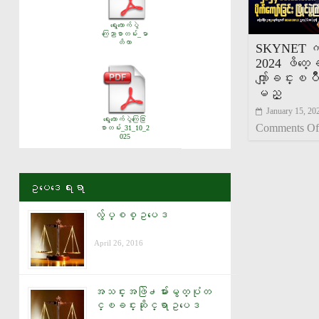
ရွေးကောက်ပွဲ
ကြေညာစာတမ်း_မာ
တိကာ
SKYNET က
2024 ဖိတ္ေ
က်ာ္ျခင္းၿပ
မည္
January 15, 20
ရွေးကောက်ပွဲကြေငြာ
Comments Of
စာတမ်း_31_10_2
025
ဥပေဒေရးရာ
လွ်ပ္စစ္ဥပေဒ
April 26, 2016
အသင္းအဖြဲ႕မ်ားမွတ္ပုံတ
င္ၿခင္းဆိုင္ရာဥပေဒ