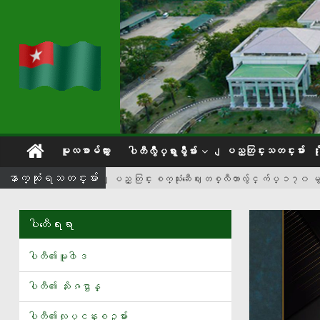
မူလစာမ်က္ႏွာ
ျပည္တြင္းသတင္းမ်ား
ပါတီလွဳပ္ရွားမွဳမ်ား
ျပည္ တြင္း စက္သုံးဆီေဈး တစ္လီတာလွ်င္ က်ပ္ ၁၇
ေနာက္ဆံုးရသတင္းမ်ား
တစ္လကို လူတူစက္႐ုပ္ ၁၀၀၀ ထုတ္လုပ္မယ့္ မစ္
UFC 331 ၿပိဳင္ ပြဲ မွာ ထိပ္ဆုံးေခါင္ ပြဲ ႀကီးအျဖစ္ ထိုး ရ ေတာ့ မယ့္ လက္ရွိ ခ်
ပါတီေရးရာ
ယြမ္ ၂၀၀၀ တန္ က်န္းမာေရး လက္ စြပ္ Casio မိတ္ဆက္
ႏိုင္ငံေတာ္သမၼတ ထိုင္းႏိုင္ငံသို႔ ေရာက္ရွိ
ပါတီ၏မူ၀ါဒ
ေလ့က်င့္ေရး ဝတ္စုံ အ တြ က္ ေပါင္ သန္း ၂၀ တန္ စ ပြ န္ဆာ စာခ်ဳပ္ကို မန္ယူ ခ
ပါတီ၏ သႏိၷဌာန္
ျမန္မာ့လက္ေ႐ြးစင္ အမ်ိဳးသားအသင္းႏွင့္ အမ်ိဳးသမီးအသင္းတို႔ ကြင္း သြင္း ျခင္း
ပါတီ၏လုပ္ငန္းစဥ္မ်ား
ေလးမ်က္ႏွာၿမိဳ႕နယ္ ေရ ေဘး ကယ္ဆယ္ေရးစခန္းသို႔ အသင့္စားသုံးႏိုင္ေသာအစားအစာမ်ာ