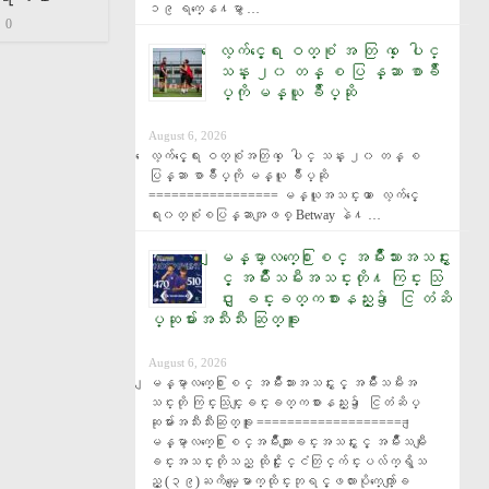
၁၉ ရက္ေန႔မွာ …
0
ေလ့က်င့္ေရး ဝတ္စုံ အ တြ က္ ေပါင္
သန္း ၂၀ တန္ စ ပြ န္ဆာ စာခ်ဳ
ပ္ကို မန္ယူ ခ်ဳပ္ဆို
August 6, 2026
ေလ့က်င့္ေရး ဝတ္စုံအတြက္ ေပါင္ သန္း ၂၀ တန္ စ
ပြန္ဆာ စာခ်ဳပ္ကို မန္ယူ ခ်ဳပ္ဆို 
================= မန္ယူအသင္းဟာ ေလ့က်င့္ေ
ရး၀တ္စုံစပြန္ဆာအျဖစ္ Betway နဲ႔ …
ျမန္မာ့လက္ေ႐ြးစင္ အမ်ိဳးသားအသင္းႏွ
င့္ အမ်ိဳးသမီးအသင္းတို႔ ကြင္း သြ
င္း ျခင္းခတ္ကစားနည္း၌ ေငြ တံဆိ
ပ္ဆုမ်ားအသီးသီး ဆြတ္ခူး
August 6, 2026
ျမန္မာ့လက္ေ႐ြးစင္ အမ်ိဳးသားအသင္းႏွင့္ အမ်ိဳးသမီးအ
သင္းတို ကြင္းသြင္းျခင္းခတ္ကစားနည္း၌ ေငြတံဆိပ္
ဆုမ်ားအသီးသီးဆြတ္ခူး ==================== ျ
မန္မာ့လက္ေ႐ြးစင္အမ်ိဳးသားျခင္းအသင္းႏွင့္ အမ်ိဳးသမီးျ
ခင္းအသင္းတိုသည္ ထိုင္းႏိုင္ငံတြင္က်င္းပလ်က္ရွိသ
ည့္ (၃၉)ႀကိမ္ေျမာက္ထိုင္းဘုရင့္ဖလားပိုက္ေက်ာ္ျခ