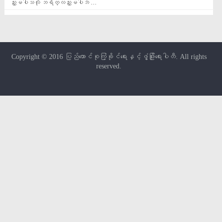
ည္းမပါသလို ဘရိတ္လည္းမပါဘဲ …
Copyright © 2016
ပြည်ထောင်စုကြံ့ခိုင်ရေးနှင့်ဖွံ့ဖြိုးရေးပါတီ
. All rights
reserved.