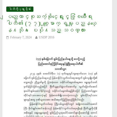
ပါတီလွဳပ္ရွားမွဳမ်ား
ျပည္ေထာင္စုႀကံ့ခိုင္ေရးႏွင့္ဖြံ့ၿဖိဳးေရး
ပါတီ၏ (၇၇) ႏွစ္ေျမာက္ ရွမ္းျပည္နယ္ေ
န႔သို႔ ေပးပို႔သည့္ သဝဏ္လႊာ
February 7, 2024
USDP 2016