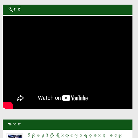
သီချင်း
အားကစား
ဒီယိုမန္ဒီကို ရီးယဲလ္မက္ဒရစ္အသင္း ေခၚယူ