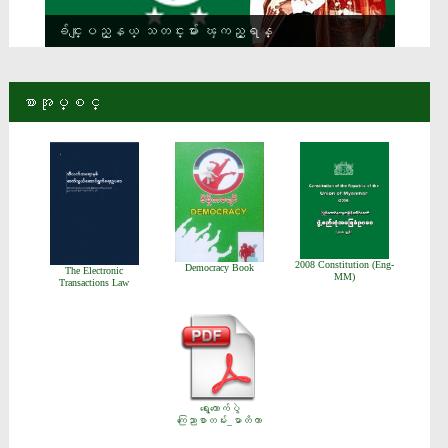
ခ်င္းျပည္နယ္ သတင္းမ်ား ၾကည့္ရန္
စာအုပ္စင္
2008 Constitution (Eng-
Democracy Book
The Electronic
MM)
Transactions Law
ရွေးကောက်ပွဲ
ကြေညာစာတမ်း_မာတိကာ