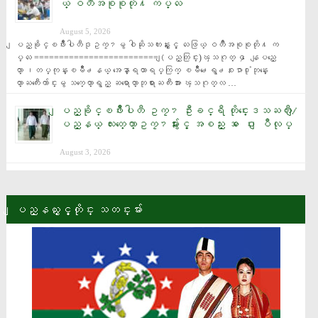
ယ္ ဝတၳဳအစုစုတို႔ ကပ္လႉ
August 5, 2026
ျပည္ခိုင္ၿဖိဳးပါတီဒုဥကၠ႒မွ ဝါဆိုသကၤန္းႏွင့္ လႉဖြယ္ ဝတၳဳအစုစုတို႔ က
ပ္လႉ ========================= (ျပည္တြင္း)ၾသဂုတ္ ၄ ေနျပည္ေ
တာ္ ၊တပ္ကုန္းၿမိဳ႕နယ္ အေနာ္ရထာရပ္ကြက္ ၿမိဳ႕ေရွ႕စႏၵာ႐ုံဘုန္းေ
တာ္ႀကီးေက်ာင္းမွ သက္ေတာ္ရွည္ ဆရာေတာ္ဘုရားႀကီးအား ၾသဂုတ္လ …
ျပည္ခိုင္ၿဖိဳးပါတီ ဥကၠ႒ ဦးခင္ရီ တိုင္းေဒသႀကီး/ျ
ပည္နယ္ လႊတ္ေတာ္ဥကၠ႒မ်ားႏွင့္ အစည္း အ ေဝး ျပဳလုပ္
August 3, 2026
ျပည္နယ္ႏွင့္တိုင္း သတင္းမ်ား