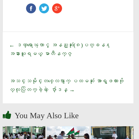
ဒဏ္ရာေၾကာင့္ အနည္းဆုံး(၈)ပတ္ခန႔္
←
အနားယူရမယ့္ မာတီနက္ဇ္
အသင္းသမိုင္းတစ္ေလၽွာက္ ပထမဆုံး အာရွဖလား‌ဗို
လ္လုပြဲတက္ခဲ့တဲ့ ေဂ်ာ္ဒန္
→
You May Also Like