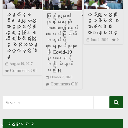
သန္လ်င္ၿ
ေလးမ်က္ႏွာျပည္ခို
ပြည်သူများ၏
မိဳ႕နယ္ျပည္ေ
င္ၿဖိဳးပါတီ အ
ကျန်းမားရေးကို
ထာင္စုႀကံ့ခုိ
မာခံေကဒါမ်ား
အလေးထား၍ ညောင်
င္ေရးႏွင့္ဖြံ႔ၿ
တာ၀န္ေပးအပ္
လေးပင်မြို့နယ်
ဖိဳးေရးပါတီရုံးတြ
အတွင်းရှိ
June 1, 2016
0
င္ ဝါဆိုသကၤန္​း
ကျေးရွာအုပ်စုများ
ဆက္​ကပ္​လွဴ ဒါ
သို့ Covid-19
န္း
ဥပဒေနှင့်
အညီ မဲဆွယ်
August 10, 2017
စည်းရုံး
Comments Off
October 7, 2020
Comments Off
ျပည္သူ႔အသံ