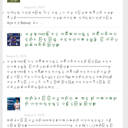
August 6, 2026
ေလ့က်င့္ေရး ဝတ္စုံအတြက္ ေပါင္ သန္း ၂၀ တန္ စပြန္ဆာ စာခ်ဳပ္ကို မန္ယူ 
ခ်ဳပ္ဆို ================= မန္ယူအသင္းဟာ ေလ့က်င့္ေရး၀တ္စုံစပြန္
ဆာအျဖစ္ Betway နဲ႔ …
ျမန္မာ့လက္ေ႐ြးစင္ အမ်ိဳးသားအသင္းႏွင့္ အမ်ိဳးသမီးအသ
င္းတို႔ ကြင္း သြင္း ျခင္းခတ္ကစားနည္း၌ ေငြ တံဆိပ္
ဆုမ်ားအသီးသီး ဆြတ္ခူး
August 6, 2026
ျမန္မာ့လက္ေ႐ြးစင္ အမ်ိဳးသားအသင္းႏွင့္ အမ်ိဳးသမီးအသင္းတို ကြင္းသြင္းျခင္းခ
တ္ကစားနည္း၌ ေငြတံဆိပ္ဆုမ်ားအသီးသီးဆြတ္ခူး ==================== ျ
မန္မာ့လက္ေ႐ြးစင္အမ်ိဳးသားျခင္းအသင္းႏွင့္ အမ်ိဳးသမီးျခင္းအသင္းတိုသည္ ထို
င္းႏိုင္ငံတြင္က်င္းပလ်က္ရွိသည့္ (၃၉)ႀကိမ္ေျမာက္ထိုင္းဘုရင့္ဖလားပိုက္ေက်ာ္ျ
ခင္းၿပိဳင္ပြဲ ၂၀၂၆ ၿပိဳင္ ပြဲ၏ ကြင္းသြင္းျခင္းခတ္ၿပိဳင္ပြဲ၌ ေငြ
တံဆိပ္ဆုမ်ားအသီးသီးရရွိခဲ့ေၾကာင္း …
လာအိုနဲ႔ပြဲ ပြဲစဥ္အလိုက္ အ ေကာင္း ဆုံး ကစားသမားဆု
ကို ဟက္ထရစ္ရွင္ ဝင္းႏိုင္ထြန္း ဆြတ္ခူး
August 5, 2026
လာအိုနဲ႔ပြဲ ပြဲစဥ္အလိုက္အေကာင္းဆုံးကစားသမားဆုကို ဟက္ထရစ္ရွင္ ဝင္းႏို
င္ထြန္း ဆြတ္ခူး ====================== ျမန္မာ(၇-၂)လာအိုပြဲမွ ပြဲ