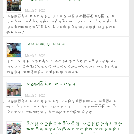
March 7, 2023
ျပည္သူေတြရဲ႕ ဆႏၵအမွန္ ၂ ၂၀၁၅ အလြန္ အေထြေထြေ႐ြးေကာက္ပြဲ မွ ေသာ
င္ၿပိဳကမ္းၿပိဳအႏိုင္ရလို႔ အစိုးရဖြဲ႕ေတာ့ တပ္မေတာ္အၿငိမ္းစား ဗိုလ္ခ်ဳ
ပ္ႀကီးတစ္ေယာက္က NLDနဲ႔ နီးစပ္တဲ့ ပုဂၢိဳလ္တစ္ေယာက္ကို ေမးခြန္းတစ္
ခုေမးခဲ့တယ္.. …
အဓမၼ ႏွင့္ ဓမၼ
March 3, 2023
၂၀၂၁ ခုႏွစ္ ေဖေဖာ္ဝါရီလ ၁ ရက္ေန႔ေနာက္ပိုင္း လူမႈကြန္ယက္မွာ နဲ႔ 
အဓမၼ ဆိုတဲ့ ပါဠိေဝါဟာရကို တြင္တြင္သုံးလာၾကပါတယ္။ တစ္ခ်ိဳ႕လဲနား
လည္လို႔ ေျပာတာရွိသလို႔ အမ်ားစုကေတာ့ ဂဃနဏ …
ျပည္သူေတြရဲ႕ ဆႏၵအမွန္
March 3, 2023
ျပည္သူေတြရဲ႕ ဆႏၵအမွန္ ယေန႔ ျမန္မာႏိုင္ငံတြင္ ယေန႔ ႀကဳံေတြ႕ေန
ရေသာ ျပႆနာအရပ္ရပ္ရဲ႕ ဇစ္ျမစ္က ၂၀၂၀ ခုႏွစ္ အေထြေထြေ႐ြးေကာက္ပြဲ 
မဲသမာမႈ။ ဘယ္ေလာက္ေတာင္ မဲသမာမႈျဖစ္လဲဆိုေတာ့ သိပ္ေတာ့ …
ဒီကေန့ျပည္ခုိင္ၿဖိဳးပါတီဟာ ျပည္သူလူထုရဲ႔အားကိုး
အားထားျပဳရမယ္႕ပါတီျဖစ္တယ္ဆိုတာ ကြၽန္မတို႔