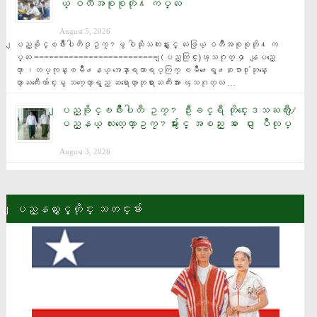
ယ္ ဝတၳဳအစုစုတို႔ ကပ္လႉ
August 5, 2026
ျပည္ခိုင္ၿဖိဳးပါတီဒုဥကၠ႒မွ ဝါဆိုသကၤန္းႏွင့္ လႉဖြယ္ ဝတၳဳအစုစုတို႔ က
ပ္လႉ ========================= (ျပည္တြင္း)ၾသဂုတ္ ၄ ေနျပည္ေ
တာ္ ၊တပ္ကုန္းၿမိဳ႕နယ္ အေနာ္ရထာရပ္ကြက္ ၿမိဳ႕ေရွ႕စႏၵာ႐ုံဘုန္းေ
တာ္ႀကီးေက်ာင္းမွ သက္ေတာ္ရွည္ ဆရာေတာ္ဘုရားႀကီးအား ၾသဂုတ္လ …
ျပည္ခိုင္ၿဖိဳးပါတီ ဥကၠ႒ ဦးခင္ရီ တိုင္းေဒသႀကီး/ျ
ပည္နယ္ လႊတ္ေတာ္ဥကၠ႒မ်ားႏွင့္ အစည္း အ ေဝး ျပဳလုပ္
August 3, 2026
ျပည္နယ္ႏွင့္တိုင္း သတင္းမ်ား