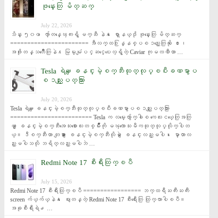
ဖုန္းေတြ မိတ္ဆက္
July 22, 2026
သိန္း ၅၀၀ ေက်ာ္တန္ေၾကးရွိ မက္ဆီ နဲ႔ ေရာ္နယ္ဒို ဖုန္းေတြ မိတ္ဆက္ 
======================= အီလက္ထ႐ြန္နစ္ပစၥည္းေတြကို ေ႐ႊ၊ 
အဖိုးတန္သတၱဳေတြနဲ႔ မြမ္းမံျပင္ဆင္ေပးေလ့ရွိတဲ့ Caviar ကုမၸဏီဟာ …
Tesla ရဲ႕‌ေျခနင္းမဲ့စက္ဘီးထုတ္လုပ္ၿပီးခဏမွာပ
စၥည္းျပတ္သြား
July 20, 2026
Tesla ရဲ႕‌ေျခနင္းမဲ့စက္ဘီးထုတ္လုပ္ၿပီးခဏမွာပစၥည္းျပတ္သြား 
======================== Tesla က လမ္းေလွ်ာက္ခါစ ကေလးငယ္ေတြအတြ
က္ ေျခနင္းမဲ့စက္ဘီးအေသးစားေလးတစ္မ်ိဳးကို မၾကာေသးမီကထုတ္လုပ္လိုက္ပါတ
ယ္။ ဒီစက္ဘီးဟာ တျခား ေျခနင္းမဲ့စက္ဘီးလိုပဲ ေျခနင္းလည္းမပါ၊ ေမာ္တာလ
ည္းမပါသလို ဘရိတ္လည္းမပါဘဲ …
Redmi Note 17 စီးရီးထြက္ၿပီ
July 15, 2026
Redmi Note 17 စီးရီးထြက္ၿပီ ================= ဘက္ထရီႀကီးႀကီး 
screen က်ယ္က်ယ္နဲ႔ ေဈးတန္တဲ့ Redmi Note 17 စီးရီးေတြ ထြက္လာပါၿပီ။ 
အခုစီးရီးရဲ႕ …