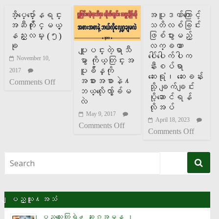
အိ္ပ္ေပ်ာ္ေနရင္း
အပူဒဏ်ကြောင့်
အဆီက်ႏိုင္မယ့္
သတိလစ်ခြင်း
နည္းလမ္း (၅)
ဖြစ်ပွားမည့်
ခု
လက္ခဏာ
ပူျပင္းတဲ့ရာသီ
ပေါ်ပေါက်ပါက
November 10,
မွာ ကိုယ္တြင္းအ
နီးစပ်ရာ
ပူခ်ိန္ကို
2017
ဆေးရုံ၊ ဆေးခန်း
အစားအစာနဲ႔
Comments Off
သို့ ချက်ချင်း
ဘယ္လိုေလွ်ာ့ခ်မ
ပို့ဆောင်ရန်
လဲ
လိုအပ်
May 9, 2017
April 18, 2023
Comments Off
Comments Off
ျပည္သူ႔အသံ
ျပည္သူေတြရဲ႕ ဆႏၵအမွန္ ၂