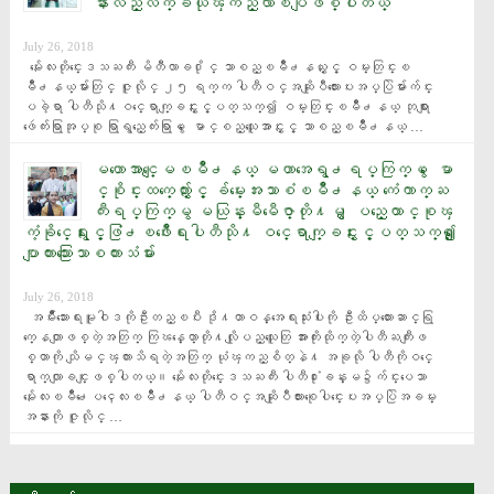
နားလည္လက္ခံယုံၾကည္လာၿပီျဖစ္ပါတယ္
July 26, 2018
  မႏၲေလးတိုင္းေဒသႀကီး မိတီၴလာခ႐ိုင္ သာစည္ၿမိဳ႕နယ္ႏွင့္ ဝမ္းတြင္းၿ
မိဳ႕နယ္မ်ားတြင္ ဇူလိုင္ ၂၅ ရက္က ပါတီဝင္အဆိုျပဳလႊာေပးအပ္ပြဲမ်ားက်င္း
ပခဲ့ရာ ပါတီသို႔ဝင္ေရာက္ျခင္းႏွင့္ပတ္သက္၍ ဝမ္းတြင္းၿမိဳ႕နယ္ ဘုရားျ
ဖဴေက်းရြာအုပ္စု ရြာရွည္ေက်းရြာမွ ေမာင္စည္သူေအာင္ႏွင့္ သာစည္ၿမိဳ႕နယ္ …
မဟာေအာင္ေျမၿမိဳ႕နယ္ မဟာအေရွ႕ရပ္ကြက္မွ ေမာ
င္စုိင္းထက္ေက်ာ္ႏွင့္ ခ်မ္းေအးသာစံၿမိဳ႕နယ္ ကံေကာက္ႀ
ကီးရပ္ကြက္မွ မယြန္းမီမီေဇာ္တုိ႔မွ ျပည္ေထာင္စုၾ
ကံ့ခုိင္ေရးႏွင့္ဖြံ႕ၿဖိဳးေရးပါတီသုိ႔ ဝင္ေရာက္ျခင္းႏွင့္ပတ္သက္၍ ​ေျ
ပာျကားသြား​ေသာစကားသံမ်ား
July 26, 2018
  အမ်ဳိးသားေရးမူဝါဒကိုဦးတည္ၿပီး ဒို႔တာဝန္အေရးသံုးပါးကို ဦးထိပ္ထားေဆာင္ရြ
က္ေနတာျဖစ္တဲ့အတြက္ ကြၽန္ေတာ္တို႔လိုျပည္သူေတြ အားကိုးထိုက္တဲ့ပါတီႀကီးျဖ
စ္တာကို သိျမင္ၾကားသိရတဲ့အတြက္ ယံုၾကည္စိတ္နဲ႔ အခုလို ပါတီကိုဝင္ေ
ရာက္လာျခင္းျဖစ္ပါတယ္​။ မႏၲေလးတိုင္းေဒသႀကီး ပါတီ႐ံုးခန္းမ၌က်င္းပေသာ 
မႏၲေလးၿမိဳ႕ေပၚေလးၿမိဳ႕နယ္ ပါတီဝင္အဆုိျပဳလႊာစုေပါင္းေပးအပ္ပြဲအခမ္း
အနားကုိ ဇူလိုင္ …